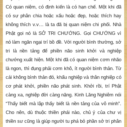
Có quan niệm, có định kiến là có hạn chế. Một khi đã
có sự phân chia hoặc xấu hoặc đẹp, hoặc thích hay
không thích v.v… là ta đã bị quan niệm chi phối. Nhà
Phật gọi nó là SỞ TRI CHƯỚNG. Gọi CHƯỚNG vì
nó làm ngăn ngại trí bồ đề. Với người bình thường, sở
tri là nền tảng để phiền não sinh khởi và nghiệp
chướng xuất hiện. Một khi đã có quan niệm cơm nhão
là ngon, thì đụng phải cơm khô, ít người bình thản. Từ
cái không bình thản đó, khẩu nghiệp và thân nghiệp có
cơ phát khởi, phiền não phát sinh. Khởi rồi, trí Phật
càng xa, nghiệp đời càng nặng. Kinh Lăng Nghiêm nói
“Thấy biết mà lập thấy biết là nền tảng của vô minh”.
Cho nên, dù thuộc thiền phái nào, chủ ý của chư vị
thiền sư cũng là giúp người tu phá bỏ phần sở tri phân