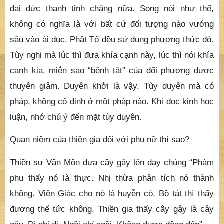
đại đức thanh tịnh chăng nữa. Song nói như thế,
không có nghĩa là với bất cứ đối tượng nào vướng
sâu vào ái dục, Phật Tổ đều sử dụng phương thức đó.
Tùy nghi mà lúc thì đưa khía cạnh này, lúc thì nói khía
cạnh kia, miễn sao “bệnh tật” của đối phương được
thuyên giảm. Duyên khởi là vậy. Tùy duyên mà có
pháp, không cố định ở một pháp nào. Khi đọc kinh học
luận, nhớ chú ý đến mặt tùy duyên.
Quan niệm của thiền gia đối với phụ nữ thì sao?
Thiền sư Vân Môn đưa cây gậy lên dạy chúng “Phàm
phu thấy nó là thực. Nhị thừa phân tích nó thành
không. Viên Giác cho nó là huyễn có. Bồ tát thì thấy
đương thể tức không. Thiền gia thấy cây gậy là cây