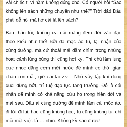
vài chiếc ti vi nằm không đúng chỗ. Có người hỏi “Sao
không lên sách những chuyện như thế?” Trời đất! Đâu
phải dễ nói mà hở cái là lên sách?
Bản thân tôi, không ưa cái màng đem đời vào đạo
theo kiểu như thế! Bởi đã mặc áo tu, lại nhận của
cúng dường, mà cứ thoải mái đắm chìm trong những
hoạt cảnh lùng bùng thì cũng hơi kỳ. Thí chủ làm lụng
cực nhọc dâng cơm mời nước để mình có thời gian
chăn con mắt, giữ cái tai v.v… Nhờ vậy tập khí dong
duỗi dừng bớt, trí tuệ đạo lực tăng trưởng. Đó là cái
nhân để mình có khả năng cứu họ trong hiện đời và
mai sau. Đâu ai cúng dường để mình làm cái mốc áo,
đi tới đi lui, học cũng không học, tu cũng không tu, chỉ
mỗi một việc là … nhìn. Không kỳ sao được!