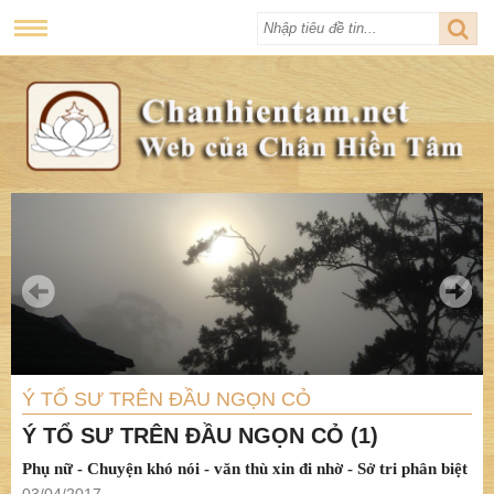
Ý TỔ SƯ TRÊN ĐẦU NGỌN CỎ
Ý TỔ SƯ TRÊN ĐẦU NGỌN CỎ (1)
Phụ nữ - Chuyện khó nói - văn thù xin đi nhờ - Sở tri phân biệt