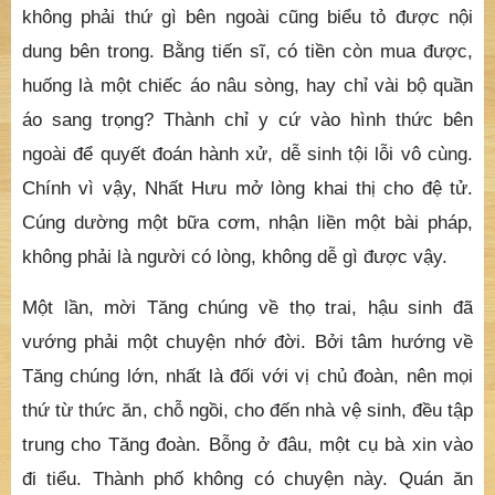
không phải thứ gì bên ngoài cũng biểu tỏ được nội
dung bên trong. Bằng tiến sĩ, có tiền còn mua được,
huống là một chiếc áo nâu sòng, hay chỉ vài bộ quần
áo sang trọng? Thành chỉ y cứ vào hình thức bên
ngoài để quyết đoán hành xử, dễ sinh tội lỗi vô cùng.
Chính vì vậy, Nhất Hưu mở lòng khai thị cho đệ tử.
Cúng dường một bữa cơm, nhận liền một bài pháp,
không phải là người có lòng, không dễ gì được vậy.
Một lần, mời Tăng chúng về thọ trai, hậu sinh đã
vướng phải một chuyện nhớ đời. Bởi tâm hướng về
Tăng chúng lớn, nhất là đối với vị chủ đoàn, nên mọi
thứ từ thức ăn, chỗ ngồi, cho đến nhà vệ sinh, đều tập
trung cho Tăng đoàn. Bỗng ở đâu, một cụ bà xin vào
đi tiểu. Thành phố không có chuyện này. Quán ăn