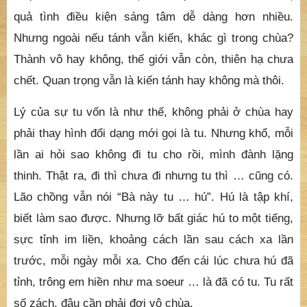
quả tình điều kiện sáng tâm dễ dàng hơn nhiều.
Nhưng ngoài nếu tánh vẫn kiến, khác gì trong chùa?
Thành vô hay không, thế giới vẫn còn, thiên hạ chưa
chết. Quan trọng vẫn là kiến tánh hay không mà thôi.
Lý của sự tu vốn là như thế, không phải ở chùa hay
phải thay hình đổi dạng mới gọi là tu. Nhưng khổ, mỗi
lần ai hỏi sao không đi tu cho rồi, mình đành lặng
thinh. Thật ra, đi thì chưa đi nhưng tu thì … cũng có.
Lão chồng vẫn nói “Bà này tu … hú”. Hú là tập khí,
biết làm sao được. Nhưng lỡ bất giác hú to một tiếng,
sực tỉnh im liền, khoảng cách lần sau cách xa lần
trước, mỗi ngày mỗi xa. Cho đến cái lúc chưa hú đã
tỉnh, trông em hiền như ma soeur … là đã có tu. Tu rất
số zách, đâu cần phải đợi vô chùa.