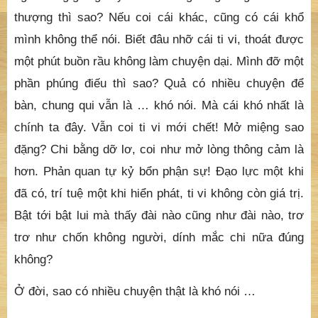
thượng thì sao? Nếu coi cái khác, cũng có cái khổ
mình không thể nói. Biết đâu nhỡ cái ti vi, thoát được
một phút buồn rầu không làm chuyện dại. Mình đỡ một
phần phúng điếu thì sao? Quả có nhiều chuyện để
bàn, chung qui vẫn là … khó nói. Mà cái khó nhất là
chính ta đây. Vẫn coi ti vi mới chết! Mở miệng sao
đặng? Chi bằng dỡ lơ, coi như mở lòng thông cảm là
hơn. Phản quan tự kỷ bổn phận sự! Đạo lực một khi
đã có, trí tuệ một khi hiển phát, ti vi không còn giá trị.
Bật tới bật lui mà thấy đài nào cũng như đài nào, trơ
trơ như chốn không người, dính mắc chi nữa đúng
không?
Ở đời, sao có nhiều chuyện thật là khó nói …