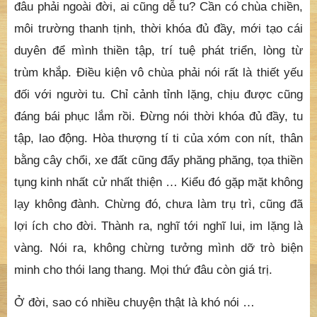
đâu phải ngoài đời, ai cũng dễ tu? Cần có chùa chiền,
môi trường thanh tịnh, thời khóa đủ đầy, mới tạo cái
duyên để mình thiền tập, trí tuệ phát triển, lòng từ
trùm khắp. Điều kiện vô chùa phải nói rất là thiết yếu
đối với người tu. Chỉ cảnh tỉnh lặng, chịu được cũng
đáng bái phục lắm rồi. Đừng nói thời khóa đủ đầy, tu
tập, lao động. Hòa thượng tí ti của xóm con nít, thân
bằng cây chổi, xe đất cũng đẩy phăng phăng, tọa thiền
tụng kinh nhất cử nhất thiện … Kiểu đó gặp mặt không
lạy không đành. Chừng đó, chưa làm trụ trì, cũng đã
lợi ích cho đời. Thành ra, nghĩ tới nghĩ lui, im lặng là
vàng. Nói ra, không chừng tưởng mình dỡ trò biện
minh cho thói lang thang. Mọi thứ đâu còn giá trị.
Ở đời, sao có nhiều chuyện thật là khó nói …