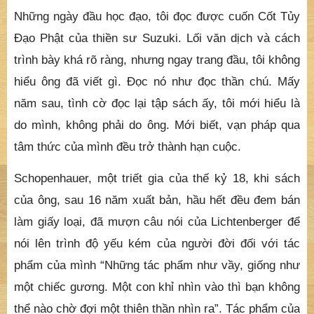
Những ngày đầu học đạo, tôi đọc được cuốn Cốt Tủy
Đạo Phật của thiền sư Suzuki. Lối văn dịch và cách
trình bày khá rõ ràng, nhưng ngay trang đầu, tôi không
hiểu ông đã viết gì. Đọc nó như đọc thần chú. Mấy
năm sau, tình cờ đọc lại tập sách ấy, tôi mới hiểu là
do mình, không phải do ông. Mới biết, vạn pháp qua
tâm thức của mình đều trở thành hạn cuộc.
Schopenhauer, một triết gia của thế kỷ 18, khi sách
của ông, sau 16 năm xuất bản, hầu hết đều đem bán
làm giấy loại, đã mượn câu nói của Lichtenberger để
nói lên trình độ yếu kém của người đời đối với tác
phẩm của mình “Những tác phẩm như vầy, giống như
một chiếc gương. Một con khỉ nhìn vào thì bạn không
thể nào chờ đợi một thiên thần nhìn ra”. Tác phẩm của