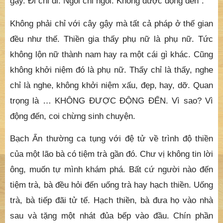
gậy. Đi chỉ đi. Ngồi chỉ ngồi. Không được động đến”.
Không phải chỉ với cây gậy mà tất cả pháp ở thế gian
đều như thế. Thiền gia thấy phụ nữ là phụ nữ. Tức
không lộn nữ thành nam hay ra một cái gì khác. Cũng
không khởi niệm đó là phụ nữ. Thấy chỉ là thấy, nghe
chỉ là nghe, không khởi niệm xấu, đẹp, hay, dỡ. Quan
trọng là … KHÔNG ĐƯỢC ĐỘNG ĐẾN. Vì sao? Vì
động đến, coi chừng sinh chuyện.
Bạch Ẩn thường ca tụng với đệ tử về trình độ thiền
của một lão bà có tiệm trà gần đó. Chư vị không tin lời
ông, muốn tự mình khám phá. Bất cứ người nào đến
tiệm trà, bà đều hỏi đến uống trà hay hạch thiền. Uống
trà, bà tiếp đãi tử tế. Hạch thiền, bà đưa họ vào nhà
sau và tặng một nhát đủa bếp vào đầu. Chín phần