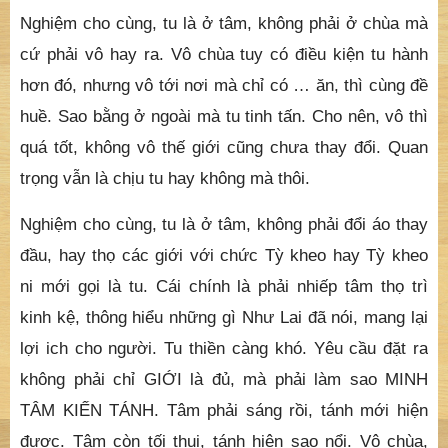
Nghiệm cho cùng, tu là ở tâm, không phải ở chùa mà
cứ phải vô hay ra. Vô chùa tuy có điều kiện tu hành
hơn đó, nhưng vô tới nơi mà chỉ có … ăn, thì cùng đề
huề. Sao bằng ở ngoài mà tu tinh tấn. Cho nên, vô thì
quá tốt, không vô thế giới cũng chưa thay đổi. Quan
trọng vẫn là chịu tu hay không mà thôi.
Nghiệm cho cùng, tu là ở tâm, không phải đổi áo thay
đầu, hay thọ các giới với chức Tỳ kheo hay Tỳ kheo
ni mới gọi là tu. Cái chính là phải nhiếp tâm thọ trì
kinh kệ, thông hiểu những gì Như Lai đã nói, mang lại
lợi ich cho người. Tu thiền càng khó. Yêu cầu đặt ra
không phải chỉ GIỚI là đủ, mà phải làm sao MINH
TÂM KIẾN TÁNH. Tâm phải sáng rồi, tánh mới hiện
được. Tâm còn tối thui, tánh hiện sao nổi. Vô chùa,