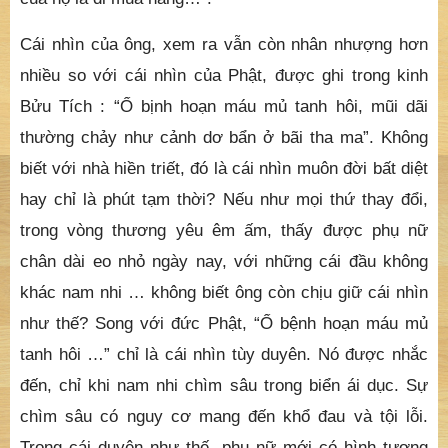
Cái nhìn của ông, xem ra vẫn còn nhân nhượng hơn
nhiều so với cái nhìn của Phật, được ghi trong kinh
Bửu Tích : “Ổ bịnh hoạn máu mủ tanh hôi, mũi dãi
thường chảy như cảnh dơ bẩn ở bãi tha ma”. Không
biết với nhà hiền triết, đó là cái nhìn muôn đời bất diệt
hay chỉ là phút tạm thời? Nếu như mọi thứ thay đổi,
trong vòng thương yêu êm ấm, thấy được phụ nữ
chân dài eo nhỏ ngày nay, với những cái đầu không
khác nam nhi … không biết ông còn chịu giữ cái nhìn
như thế? Song với đức Phật, “Ổ bệnh hoạn máu mủ
tanh hôi …” chỉ là cái nhìn tùy duyên. Nó được nhắc
đến, chỉ khi nam nhi chìm sâu trong biển ái dục. Sự
chìm sâu có nguy cơ mang đến khổ đau và tội lỗi.
Trong cái duyên như thế, phụ nữ mới có hình tượng