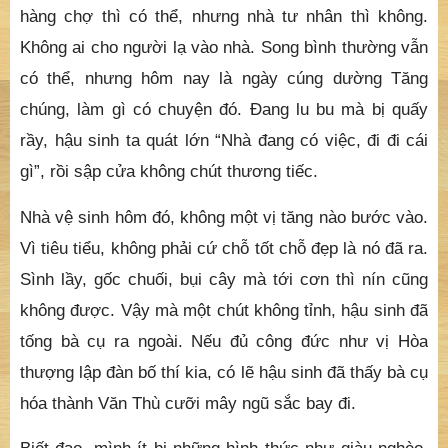
hàng chợ thì có thể, nhưng nhà tư nhân thì không.
Không ai cho người lạ vào nhà. Song bình thường vẫn
có thể, nhưng hôm nay là ngày cúng dường Tăng
chúng, làm gì có chuyện đó. Đang lu bu mà bị quấy
rầy, hậu sinh ta quát lớn “Nhà đang có việc, đi đi cái
gì”, rồi sập cửa không chút thương tiếc.
Nhà vệ sinh hôm đó, không một vị tăng nào bước vào.
Vì tiêu tiểu, không phải cứ chỗ tốt chỗ đẹp là nó đã ra.
Sình lầy, gốc chuối, bụi cây mà tới cơn thì nín cũng
không được. Vậy mà một chút không tỉnh, hậu sinh đã
tống bà cụ ra ngoài. Nếu đủ công đức như vị Hòa
thượng lập đàn bố thí kia, có lẽ hậu sinh đã thấy bà cụ
hóa thành Văn Thù cưỡi mây ngũ sắc bay đi.