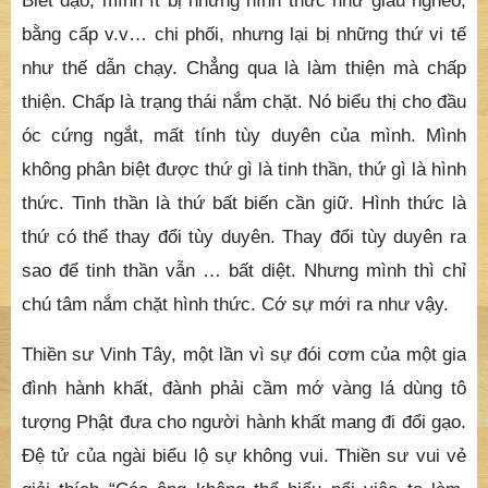
Biết đạo, mình ít bị những hình thức như giàu nghèo,
bằng cấp v.v… chi phối, nhưng lại bị những thứ vi tế
như thế dẫn chạy. Chẳng qua là làm thiện mà chấp
thiện. Chấp là trạng thái nắm chặt. Nó biểu thị cho đầu
óc cứng ngắt, mất tính tùy duyên của mình. Mình
không phân biệt được thứ gì là tinh thần, thứ gì là hình
thức. Tinh thần là thứ bất biến cần giữ. Hình thức là
thứ có thể thay đổi tùy duyên. Thay đổi tùy duyên ra
sao để tinh thần vẫn … bất diệt. Nhưng mình thì chỉ
chú tâm nắm chặt hình thức. Cớ sự mới ra như vậy.
Thiền sư Vinh Tây, một lần vì sự đói cơm của một gia
đình hành khất, đành phải cầm mớ vàng lá dùng tô
tượng Phật đưa cho người hành khất mang đi đổi gạo.
Đệ tử của ngài biểu lộ sự không vui. Thiền sư vui vẻ