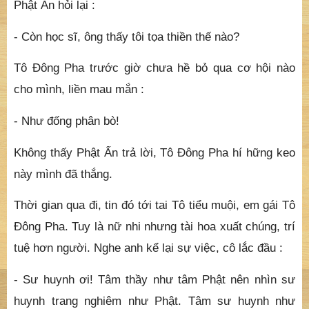
Phật Ấn hỏi lại :
- Còn học sĩ, ông thấy tôi tọa thiền thế nào?
Tô Đông Pha trước giờ chưa hề bỏ qua cơ hội nào
cho mình, liền mau mắn :
- Như đống phân bò!
Không thấy Phật Ấn trả lời, Tô Đông Pha hí hững keo
này mình đã thắng.
Thời gian qua đi, tin đó tới tai Tô tiểu muội, em gái Tô
Đông Pha. Tuy là nữ nhi nhưng tài hoa xuất chúng, trí
tuệ hơn người. Nghe anh kể lại sự việc, cô lắc đầu :
- Sư huynh ơi! Tâm thầy như tâm Phật nên nhìn sư
huynh trang nghiêm như Phật. Tâm sư huynh như