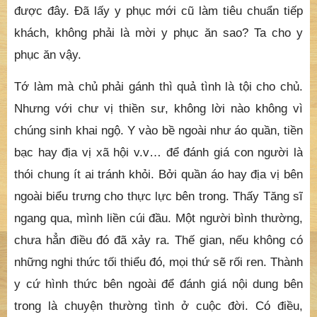
được đây. Đã lấy y phục mới cũ làm tiêu chuẩn tiếp
khách, không phải là mời y phục ăn sao? Ta cho y
phục ăn vậy.
Tớ làm mà chủ phải gánh thì quả tình là tội cho chủ.
Nhưng với chư vị thiền sư, không lời nào không vì
chúng sinh khai ngộ. Y vào bề ngoài như áo quần, tiền
bạc hay địa vị xã hội v.v… để đánh giá con người là
thói chung ít ai tránh khỏi. Bởi quần áo hay địa vị bên
ngoài biểu trưng cho thực lực bên trong. Thấy Tăng sĩ
ngang qua, mình liền cúi đầu. Một người bình thường,
chưa hẳn điều đó đã xảy ra. Thế gian, nếu không có
những nghi thức tối thiểu đó, mọi thứ sẽ rối ren. Thành
y cứ hình thức bên ngoài để đánh giá nội dung bên
trong là chuyện thường tình ở cuộc đời. Có điều,