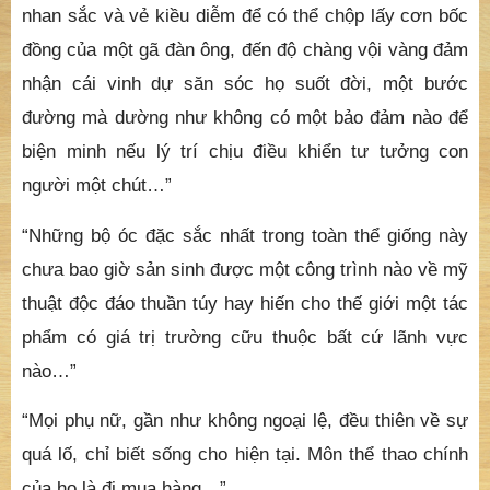
nhan sắc và vẻ kiều diễm để có thể chộp lấy cơn bốc
đồng của một gã đàn ông, đến độ chàng vội vàng đảm
nhận cái vinh dự săn sóc họ suốt đời, một bước
đường mà dường như không có một bảo đảm nào để
biện minh nếu lý trí chịu điều khiển tư tưởng con
người một chút…”
“Những bộ óc đặc sắc nhất trong toàn thể giống này
chưa bao giờ sản sinh được một công trình nào về mỹ
thuật độc đáo thuần túy hay hiến cho thế giới một tác
phẩm có giá trị trường cữu thuộc bất cứ lãnh vực
nào…”
“Mọi phụ nữ, gần như không ngoại lệ, đều thiên về sự
quá lố, chỉ biết sống cho hiện tại. Môn thể thao chính
của họ là đi mua hàng…”.