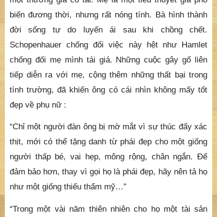
biến đương thời, nhưng rất nóng tính. Bà hình thành
đời sống tự do luyến ái sau khi chồng chết.
Schopenhauer chống đối việc này hệt như Hamlet
chống đối mẹ mình tái giá. Những cuộc gây gổ liên
tiếp diễn ra với mẹ, cộng thêm những thất bại trong
tình trường, đã khiến ông có cái nhìn không mấy tốt
đẹp về phụ nữ :
“Chỉ một người đàn ông bị mờ mắt vì sự thúc đẩy xác
thịt, mới có thể tặng danh từ phái đẹp cho một giống
người thấp bé, vai hẹp, mông rộng, chân ngắn. Để
đảm bảo hơn, thay vì gọi họ là phái đẹp, hãy nên tả họ
như một giống thiếu thẩm mỹ…”
“Trong một vài năm thiên nhiên cho họ một tài sản