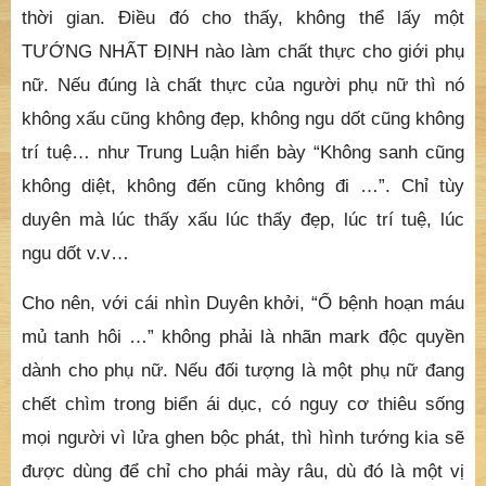
thời gian. Điều đó cho thấy, không thể lấy một
TƯỚNG NHẤT ĐỊNH nào làm chất thực cho giới phụ
nữ. Nếu đúng là chất thực của người phụ nữ thì nó
không xấu cũng không đẹp, không ngu dốt cũng không
trí tuệ… như Trung Luận hiển bày “Không sanh cũng
không diệt, không đến cũng không đi …”. Chỉ tùy
duyên mà lúc thấy xấu lúc thấy đẹp, lúc trí tuệ, lúc
ngu dốt v.v…
Cho nên, với cái nhìn Duyên khởi, “Ổ bệnh hoạn máu
mủ tanh hôi …” không phải là nhãn mark độc quyền
dành cho phụ nữ. Nếu đối tượng là một phụ nữ đang
chết chìm trong biển ái dục, có nguy cơ thiêu sống
mọi người vì lửa ghen bộc phát, thì hình tướng kia sẽ
được dùng để chỉ cho phái mày râu, dù đó là một vị