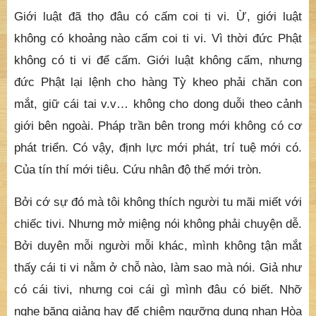
Giới luật đã thọ đâu có cấm coi ti vi. Ừ, giới luật
không có khoảng nào cấm coi ti vi. Vì thời đức Phật
không có ti vi để cấm. Giới luật không cấm, nhưng
đức Phật lại lệnh cho hàng Tỳ kheo phải chăn con
mắt, giữ cái tai v.v… không cho dong duỗi theo cảnh
giới bên ngoài. Pháp trần bên trong mới không có cơ
phát triển. Có vậy, định lực mới phát, trí tuệ mới có.
Của tín thí mới tiêu. Cứu nhân độ thế mới tròn.
Bởi cớ sự đó mà tôi không thích người tu mãi miết với
chiếc tivi. Nhưng mở miệng nói không phải chuyện dễ.
Bởi duyên mỗi người mỗi khác, mình không tận mắt
thấy cái ti vi nằm ở chỗ nào, làm sao mà nói. Giả như
có cái tivi, nhưng coi cái gì mình đâu có biết. Nhỡ
nghe băng giảng hay để chiêm ngưỡng dung nhan Hòa