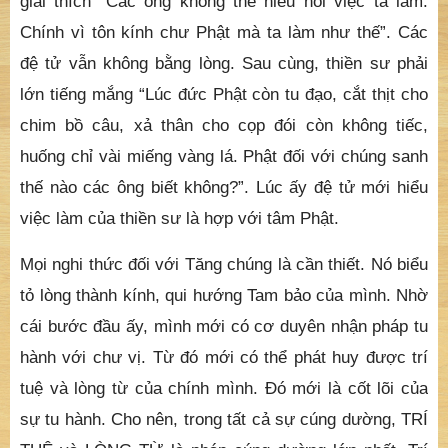
giải thích “Các ông không thể hiểu nổi việc ta làm.
Chính vì tôn kính chư Phật mà ta làm như thế”. Các
đệ tử vẫn không bằng lòng. Sau cùng, thiền sư phải
lớn tiếng mắng “Lúc đức Phật còn tu đạo, cắt thịt cho
chim bồ câu, xả thân cho cọp đói còn không tiếc,
huống chỉ vài miếng vàng lá. Phật đối với chúng sanh
thế nào các ông biết không?”. Lúc ấy đệ tử mới hiểu
việc làm của thiền sư là hợp với tâm Phật.
Mọi nghi thức đối với Tăng chúng là cần thiết. Nó biểu
tỏ lòng thành kính, qui hướng Tam bảo của mình. Nhờ
cái bước đầu ấy, mình mới có cơ duyên nhận pháp tu
hành với chư vị. Từ đó mới có thể phát huy được trí
tuệ và lòng từ của chính mình. Đó mới là cốt lõi của
sự tu hành. Cho nên, trong tất cả sự cúng dường, TRÍ