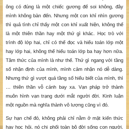
ông có đúng là một chiếc gương để soi không, đây
mình không bàn đến. Nhưng một con khỉ nhìn gương
thì quả tình chỉ thấy một con khỉ xuất hiện, không thể
là một thiên thần hay một thứ gì khác. Học trò với
trình độ lớp hai, chỉ có thể đọc và hiểu toán lớp một
hay lớp hai, không thể hiểu toán lớp ba hay hơn nữa.
Tâm thức của mình là như thế. Thứ gì ngang với tầng
số nhận định của mình, mình cảm nhận nó dễ dàng.
Nhưng thứ gì vượt quá tầng số hiểu biết của mình, thì
… thiên thần vỗ cánh bay xa. Vạn pháp trở thành
muôn hình vạn trạng dưới mắt người đời. Kinh luận
một nguồn mà nghĩa thành vô lượng cũng vì đó.
Sự hạn chế đó, không phải chỉ nằm ở mặt kiến thức
hay học hỏi, nó chi phối toàn bộ đời sống con người.