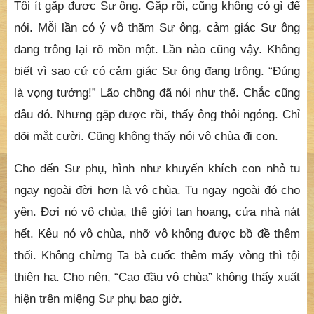
Tôi ít gặp được Sư ông. Gặp rồi, cũng không có gì để
nói. Mỗi lần có ý vô thăm Sư ông, cảm giác Sư ông
đang trông lại rõ mồn một. Lần nào cũng vậy. Không
biết vì sao cứ có cảm giác Sư ông đang trông. “Đúng
là vọng tưởng!” Lão chồng đã nói như thế. Chắc cũng
đâu đó. Nhưng gặp được rồi, thấy ông thôi ngóng. Chỉ
dõi mắt cười. Cũng không thấy nói vô chùa đi con.
Cho đến Sư phụ, hình như khuyến khích con nhỏ tu
ngay ngoài đời hơn là vô chùa. Tu ngay ngoài đó cho
yên. Đợi nó vô chùa, thế giới tan hoang, cửa nhà nát
hết. Kêu nó vô chùa, nhỡ vô không được bồ đề thêm
thối. Không chừng Ta bà cuốc thêm mấy vòng thì tội
thiên hạ. Cho nên, “Cạo đầu vô chùa” không thấy xuất
hiện trên miệng Sư phụ bao giờ.