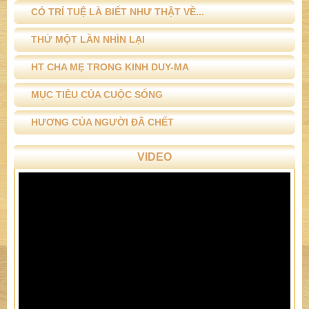
CÓ TRÍ TUỆ LÀ BIẾT NHƯ THẬT VỀ...
THỬ MỘT LẦN NHÌN LẠI
HT CHA MẸ TRONG KINH DUY-MA
MỤC TIÊU CỦA CUỘC SỐNG
HƯƠNG CỦA NGƯỜI ĐÃ CHẾT
VIDEO