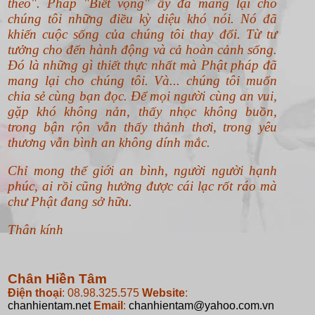
theo".
Pháp "Biết vọng" ấy đã mang lại cho
chúng tôi những điều kỳ diệu khó nói. Nó đã
khiến cuộc sống của chúng tôi thay đổi. Từ tư
tưởng cho đến hành động và cả hoàn cảnh sống.
Đó là những gì thiết thực nhất mà Phật pháp đã
mang lại cho chúng tôi. Và... chúng tôi muốn
chia sẻ cùng bạn đọc. Để mọi người cùng an vui,
gặp khó không nản, thấy nhọc không buồn,
trong bận rộn vẫn thấy thảnh thơi, trong yêu
thương vẫn bình an không dính mắc.
Chỉ mong thế giới an bình, người người hạnh
phúc, ai rồi cũng hưởng được cái lạc rốt ráo mà
chư Phật đang sở hữu.
Thân kính
Chân Hiền Tâm
Điện thoại
: 08.98.325.575
Website
:
chanhientam.net
Email
:
chanhientam@yahoo.com.vn