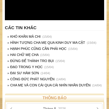
CÁC TIN KHÁC
»
KHÓ KHĂN MÀ CHI
(15/04)
»
HÌNH TƯỢNG CHA MẸ QUA KINH DUY MA CẬT
(15/04)
»
HẠNH PHÚC CŨNG CẦN PHẢI HỌC
(15/04)
»
HAI CHỮ MẸ CHA
(15/04)
»
ĐỪNG ĐỂ THÀNH TRO BỤI
(15/04)
»
ĐẠO TRONG Y HỌC
(15/04)
»
ĐẠI SƯ HÁM SƠN
(14/04)
»
CÔNG ĐỨC PHÁT NGUYỆN
(14/04)
»
CHA MẸ VÀ CON CÁI QUA CÁI NHÌN NHÂN DUYÊN
(14/04)
THÔNG BÁO
Tháng 8,
2026