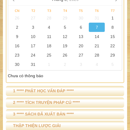
CN
T2
T3
T4
T5
T6
T7
26
27
28
29
30
31
1
2
3
4
5
6
7
8
9
10
11
12
13
14
15
16
17
18
19
20
21
22
23
24
25
26
27
28
29
30
31
1
2
3
4
5
Chưa có thông báo
1 ***** PHẬT HỌC VẤN ĐÁP *****
2 ***** TÍCH TRUYỆN PHÁP CÚ *****
3 ***** SÁCH ĐÃ XUẤT BẢN *****
THẬP THIỆN LƯỢC GIẢI