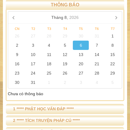
THÔNG BÁO
Tháng 8,
2026
CN
T2
T3
T4
T5
T6
T7
26
27
28
29
30
31
1
2
3
4
5
6
7
8
9
10
11
12
13
14
15
16
17
18
19
20
21
22
23
24
25
26
27
28
29
30
31
1
2
3
4
5
Chưa có thông báo
1 ***** PHẬT HỌC VẤN ĐÁP *****
2 ***** TÍCH TRUYỆN PHÁP CÚ *****