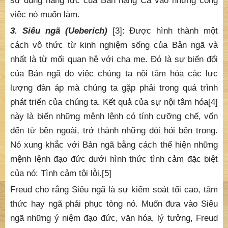
sử dụng năng lực của Bản năng Ca vào những công
việc nó muốn làm.
3. Siêu ngã (Ueberich)
[3]: Được hình thành một
cách vô thức từ kinh nghiệm sống của Bản ngã và
nhất là từ mối quan hệ với cha mẹ. Đó là sự biến đổi
của Bản ngã do việc chúng ta nội tâm hóa các lực
lượng đàn áp mà chúng ta gặp phải trong quá trình
phát triển của chúng ta. Kết quả của sự nội tâm hóa[4]
này là biến những mệnh lệnh có tính cưỡng chế, vốn
đến từ bên ngoài, trở thành những đòi hỏi bên trong.
Nó xung khắc với Bản ngã bằng cách thể hiện những
mệnh lệnh đạo đức dưới hình thức tình cảm đặc biệt
của nó: Tình cảm tội lỗi.[5]
Freud cho rằng Siêu ngã là sự kiểm soát tối cao, tâm
thức hay ngã phải phục tòng nó. Muốn đưa vào Siêu
ngã những ý niệm đạo đức, văn hóa, lý tưởng, Freud