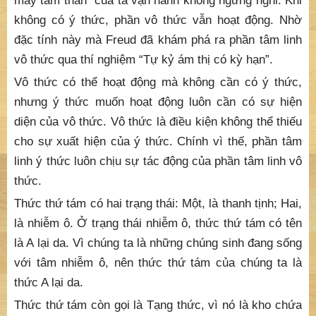
máy tâm thần” của ta vận hành không ngừng nghỉ. Khi
không có ý thức, phần vô thức vẫn hoạt động. Nhờ
đặc tính này mà Freud đã khám phá ra phần tâm linh
vô thức qua thí nghiệm “Tự kỷ ám thị có kỳ hạn”.
Vô thức có thể hoạt động mà không cần có ý thức,
nhưng ý thức muốn hoạt động luôn cần có sự hiện
diện của vô thức. Vô thức là điều kiện không thể thiếu
cho sự xuất hiện của ý thức. Chính vì thế, phần tâm
linh ý thức luôn chịu sự tác động của phần tâm linh vô
thức.
Thức thứ tám có hai trạng thái: Một, là thanh tịnh; Hai,
là nhiễm ô. Ở trạng thái nhiễm ô, thức thứ tám có tên
là A lại da. Vì chúng ta là những chúng sinh đang sống
với tâm nhiễm ô, nên thức thứ tám của chúng ta là
thức A lại da.
Thức thứ tám còn gọi là Tạng thức, vì nó là kho chứa