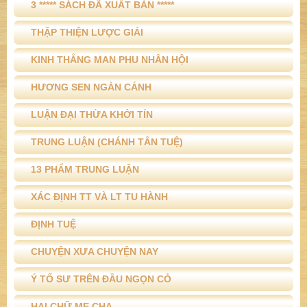
3 ***** SÁCH ĐÃ XUẤT BẢN *****
THẬP THIỆN LƯỢC GIẢI
KINH THẮNG MAN PHU NHÂN HỘI
HƯƠNG SEN NGÀN CÁNH
LUẬN ĐẠI THỪA KHỞI TÍN
TRUNG LUẬN (CHÁNH TẤN TUỆ)
13 PHẨM TRUNG LUẬN
XÁC ĐỊNH TT VÀ LT TU HÀNH
ĐỊNH TUỆ
CHUYỆN XƯA CHUYỆN NAY
Ý TỔ SƯ TRÊN ĐẦU NGỌN CỎ
HAI CHỮ MẸ CHA