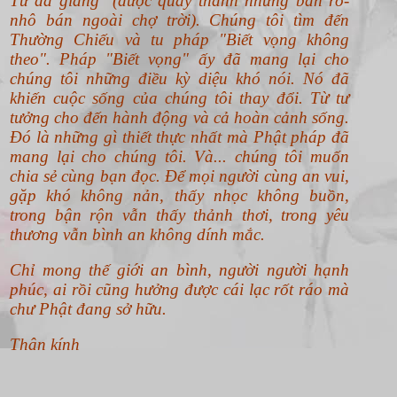
Từ đã giảng (được quay thành những bản rô-
nhô bán ngoài chợ trời). Chúng tôi tìm đến
Thường Chiếu và tu pháp "Biết vọng không
theo".
Pháp "Biết vọng" ấy đã mang lại cho
chúng tôi những điều kỳ diệu khó nói. Nó đã
khiến cuộc sống của chúng tôi thay đổi. Từ tư
tưởng cho đến hành động và cả hoàn cảnh sống.
Đó là những gì thiết thực nhất mà Phật pháp đã
mang lại cho chúng tôi. Và... chúng tôi muốn
chia sẻ cùng bạn đọc. Để mọi người cùng an vui,
gặp khó không nản, thấy nhọc không buồn,
trong bận rộn vẫn thấy thảnh thơi, trong yêu
thương vẫn bình an không dính mắc.
Chỉ mong thế giới an bình, người người hạnh
phúc, ai rồi cũng hưởng được cái lạc rốt ráo mà
chư Phật đang sở hữu.
Thân kính