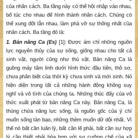
của nhân cách. Ba tầng này có thể hội nhập vào nhau,
bổ túc cho nhau để hình thành nhân cách. Chúng có
thể xung đột lẫn nhau, làm phá vỡ sự thống nhất của
nhân cách. Ba tầng đó là:
1. Bản năng Ca (Es)
[1]: Được ám chỉ những nguồn
lực nguyên thủy của sự sống, giống nhau cho tất cả
sinh vật, người cũng như thú vật. Bản năng Ca là
guồng máy tâm linh dưới hình thức đầu tiên, thô sơ,
chưa phân biệt của thời kỳ chưa sinh và mới sinh. Nó
hiện diện trong tất cả những hành động không suy
nghĩ và vô tình của chúng ta. Những thúc đẩy của vô
thức xuất phát từ bản năng Ca này. Bản năng Ca, là
thùng chứa năng lực sống, là nguồn gốc của ý chí
muốn sống tàn bạo, những thèm muốn dữ dội nhất. Vì
thế nó bất cần luân lý, bất cần lẽ phải, bất cần sự hợp
lý cần thiết phải hòa hợp với sự cưỡng chế của xã