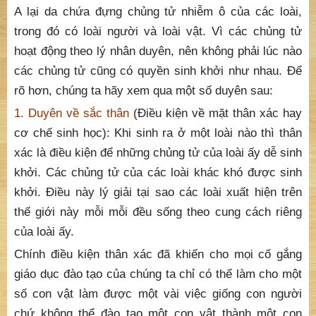
A lại da chứa đựng chủng tử nhiễm ô của các loài,
trong đó có loài người và loài vật. Vì các chủng tử
hoạt động theo lý nhân duyên, nên không phải lúc nào
các chủng tử cũng có quyền sinh khởi như nhau. Để
rõ hơn, chúng ta hãy xem qua một số duyên sau:
1. Duyên về sắc thân
(Điều kiện về mặt thân xác hay
cơ chế sinh học): Khi sinh ra ở một loài nào thì thân
xác là điều kiện để những chủng tử của loài ấy dễ sinh
khởi. Các chủng tử của các loài khác khó được sinh
khởi. Điều này lý giải tại sao các loài xuất hiện trên
thế giới này mỗi mỗi đều sống theo cung cách riêng
của loài ấy.
Chính điều kiện thân xác đã khiến cho mọi cố gắng
giáo dục đào tạo của chúng ta chỉ có thể làm cho một
số con vật làm được một vài việc giống con người
chứ không thể đào tạo một con vật thành một con