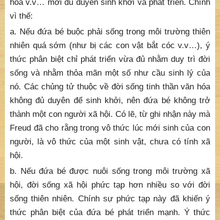
hóa v.v… mới đủ duyên sinh khởi và phát triển. Chính
vì thế:
a. Nếu đứa bé buộc phải sống trong môi trường thiên
nhiên quá sớm (như bị các con vật bắt cóc v.v…), ý
thức phân biệt chỉ phát triển vừa đủ nhằm duy trì đời
sống và nhằm thỏa mãn một số như cầu sinh lý của
nó. Các chủng tử thuộc về đời sống tinh thần văn hóa
không đủ duyên để sinh khởi, nên đứa bé không trở
thành một con người xã hội. Có lẽ, từ ghi nhận này mà
Freud đã cho rằng trong vô thức lúc mới sinh của con
người, là vô thức của một sinh vật, chưa có tính xã
hội.
b. Nếu đứa bé được nuôi sống trong môi trường xã
hội, đời sống xã hội phức tạp hơn nhiều so với đời
sống thiên nhiên. Chính sự phức tạp này đã khiến ý
thức phân biệt của đứa bé phát triển mạnh. Ý thức