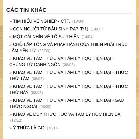
CÁC TIN KHÁC
»
TÌM HIỂU VỀ NGHIỆP - CTT.
(18/04)
»
CON NGƯỜI TỪ ĐÂU SINH RA? (P.1)
(14/08)
»
MỘT CÁI NHÌN VỀ TỔ SƯ THIỀN
(14/04)
»
CHỖ LẬP TÔNG VÀ PHÁP HÀNH CỦA THIỀN PHÁI TRÚC
LÂM YÊN TỬ
(23/03)
»
KHẢO VỀ TÁM THỨC VÀ TÂM LÝ HỌC HIỆN ĐẠI -
CHỦNG TỬ DANH NGÔN
(08/03)
»
KHẢO VỀ TÁM THỨC VÀ TÂM LÝ HỌC HIỆN ĐẠI - THỨC
THỨ TÁM
(08/03)
»
KHẢO VỀ TÁM THỨC VÀ TÂM LÝ HỌC HIỆN ĐẠI - THỨC
THỨ BẢY
(08/03)
»
KHẢO VỀ TÁM THỨC VÀ TÂM LÝ HỌC HIỆN ĐẠI - SÁU
THỨC NGOÀI
(08/03)
»
KHẢO VỀ DUY THỨC HỌC VÀ TÂM LÝ HỌC HIỆN ĐẠI
(12/12)
»
Ý THỨC LÀ GI?
(30/11)