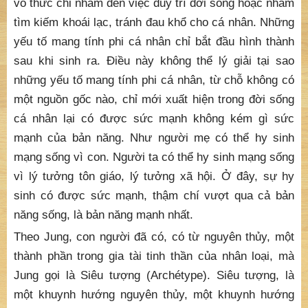
vô thức chỉ nhắm đến việc duy trì đời sống hoặc nhằm
tìm kiếm khoái lạc, tránh đau khổ cho cá nhân. Những
yếu tố mang tính phi cá nhân chỉ bắt đầu hình thành
sau khi sinh ra. Điều này không thể lý giải tại sao
những yếu tố mang tính phi cá nhân, từ chỗ không có
một nguồn gốc nào, chỉ mới xuất hiện trong đời sống
cá nhân lại có được sức mạnh không kém gì sức
mạnh của bản năng. Như người mẹ có thể hy sinh
mạng sống vì con. Người ta có thể hy sinh mạng sống
vì lý tưởng tôn giáo, lý tưởng xã hội. Ở đây, sự hy
sinh có được sức mạnh, thậm chí vượt qua cả bản
năng sống, là bản năng mạnh nhất.
Theo Jung, con người đã có, có từ nguyên thủy, một
thành phần trong gia tài tinh thần của nhân loại, mà
Jung gọi là Siêu tượng (Archétype). Siêu tượng, là
một khuynh hướng nguyên thủy, một khuynh hướng