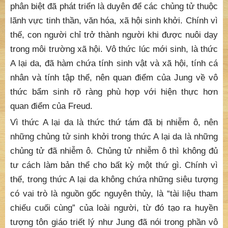
phân biệt đã phát triển là duyên để các chủng tử thuộc
lãnh vực tinh thần, văn hóa, xã hội sinh khởi. Chính vì
thế, con người chỉ trở thành người khi được nuôi dạy
trong môi trường xã hội. Vô thức lúc mới sinh, là thức
A lại da, đã hàm chứa tính sinh vật và xã hội, tính cá
nhân và tính tập thể, nên quan điểm của Jung về vô
thức bẩm sinh rõ ràng phù hợp với hiện thực hơn
quan điểm của Freud.
Vì thức A lại da là thức thứ tám đã bị nhiễm ô, nên
những chủng tử sinh khởi trong thức A lại da là những
chủng tử đã nhiễm ô. Chủng tử nhiễm ô thì không đủ
tư cách làm bản thể cho bất kỳ một thứ gì. Chính vì
thế, trong thức A lại da không chứa những siêu tượng
có vai trò là nguồn gốc nguyên thủy, là “tài liệu tham
chiếu cuối cùng” của loài người, từ đó tạo ra huyền
tượng tôn giáo triết lý như Jung đã nói trong phần vô