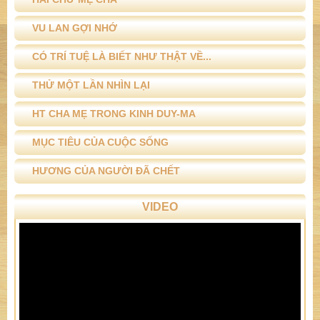
VU LAN GỢI NHỚ
CÓ TRÍ TUỆ LÀ BIẾT NHƯ THẬT VỀ...
THỬ MỘT LẦN NHÌN LẠI
HT CHA MẸ TRONG KINH DUY-MA
MỤC TIÊU CỦA CUỘC SỐNG
HƯƠNG CỦA NGƯỜI ĐÃ CHẾT
VIDEO