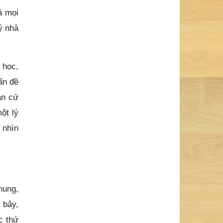
ả mọi
ý nhà
 học,
ấn đề
ăn cứ
ột lý
 nhìn
hung,
 bảy,
c thứ