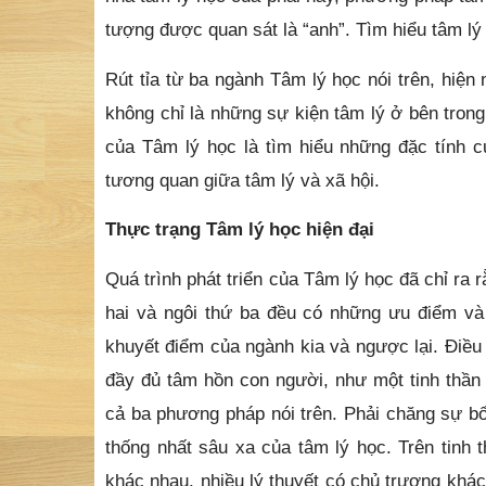
tượng được quan sát là “anh”. Tìm hiểu tâm l
Rút tỉa từ ba ngành Tâm lý học nói trên, hiệ
không chỉ là những sự kiện tâm lý ở bên tron
của Tâm lý học là tìm hiểu những đặc tính c
tương quan giữa tâm lý và xã hội.
Thực trạng Tâm lý học hiện đại
Quá trình phát triển của Tâm lý học đã chỉ ra 
hai và ngôi thứ ba đều có những ưu điểm và
khuyết điểm của ngành kia và ngược lại. Điều
đầy đủ tâm hồn con người, như một tinh thần 
cả ba phương pháp nói trên. Phải chăng sự bổ
thống nhất sâu xa của tâm lý học. Trên tinh 
khác nhau, nhiều lý thuyết có chủ trương khác