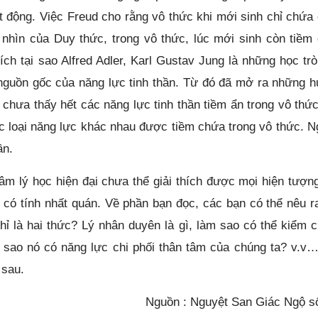
t động. Việc Freud cho rằng vô thức khi mới sinh chỉ chứa
ái nhìn của Duy thức, trong vô thức, lúc mới sinh còn tiềm
ích tại sao Alfred Adler, Karl Gustav Jung là những học trò
 nguồn gốc của năng lực tinh thần. Từ đó đã mở ra những 
chưa thấy hết các năng lực tinh thần tiềm ẩn trong vô thức
c loại năng lực khác nhau được tiềm chứa trong vô thức. N
ần.
 Tâm lý học hiện đại chưa thể giải thích được mọi hiện tượn
c có tính nhất quán. Về phần bạn đọc, các bạn có thể nêu r
ỉ là hai thức? Lý nhân duyên là gì, làm sao có thể kiểm 
ại sao nó có năng lực chi phối thân tâm của chúng ta? v.v
 sau.
Nguồn : Nguyệt San Giác Ngộ s