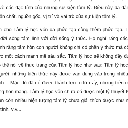
 về các đặc tính của những sự kiện tâm lý. Điều này đã dẫ
n chất, nguồn gốc, vị trí và vai trò của sự kiện tâm lý.
m cho Tâm lý học vốn đã phức tạp càng thêm phức tạp. 
đời sống tâm linh với đời sống ý thức. Họ nghĩ rằng các
inh rằng tâm hồn con người không chỉ có phần ý thức mà c
hức một cách mạnh mẽ sâu sắc. Tâm lý học sẽ không đầy đ
 thể nói về thực trạng của Tâm lý học như sau: Tâm lý học
người, những kiến thức này được vận dụng vào trong nhiều
ệnh… Mặc dù đã có được thành tựu to lớn ấy, nhưng trên m
ạng hỗn mang. Tâm lý học vẫn chưa có được một lý thuyết lý
ẫn còn nhiều hiện tượng tâm lý chưa giải thích được như 
tình, v.v...