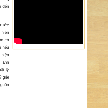
n đến
Trước
 hiện
òn có
ủ nếu
 hiện
 lãnh
ặt lý
 giải
nguồn