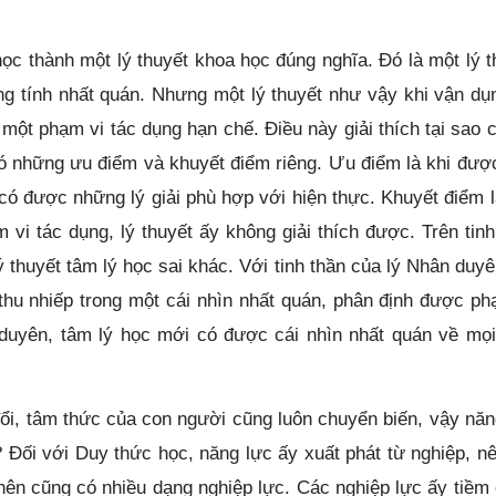
c thành một lý thuyết khoa học đúng nghĩa. Đó là một lý t
 tính nhất quán. Nhưng một lý thuyết như vậy khi vận dụ
 một phạm vi tác dụng hạn chế. Điều này giải thích tại sao c
 có những ưu điểm và khuyết điểm riêng. Ưu điểm là khi đượ
có được những lý giải phù hợp với hiện thực. Khuyết điểm l
i tác dụng, lý thuyết ấy không giải thích được. Trên tinh
 thuyết tâm lý học sai khác. Với tinh thần của lý Nhân duyên
thu nhiếp trong một cái nhìn nhất quán, phân định được ph
 duyên, tâm lý học mới có được cái nhìn nhất quán về mọi
đổi, tâm thức của con người cũng luôn chuyển biến, vậy năn
Đối với Duy thức học, năng lực ấy xuất phát từ nghiệp, nê
 nên cũng có nhiều dạng nghiệp lực. Các nghiệp lực ấy tiềm