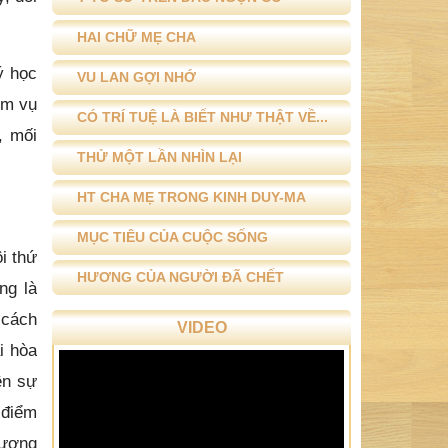
HAI CHỮ MẸ CHA
ý học
VU LAN GỢI NHỚ
ệm vụ
CÓ TRÍ TUỆ LÀ BIẾT NHƯ THẬT VỀ...
, mối
THỬ MỘT LẦN NHÌN LẠI
HT CHA MẸ TRONG KINH DUY-MA
MỤC TIÊU CỦA CUỘC SỐNG
i thứ
HƯƠNG CỦA NGƯỜI ĐÃ CHẾT
ng là
 cách
VIDEO
i hòa
ên sự
 điểm
tương