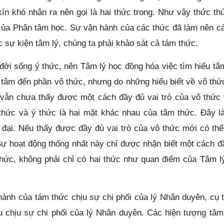
n khó nhận ra nên gọi là hai thức trong. Như vậy thức th
của Phân tâm học. Sự vận hành của các thức đã làm nên c
 sự kiện tâm lý, chúng ta phải khảo sát cả tám thức.
đời sống ý thức, nên Tâm lý học đồng hóa việc tìm hiểu tâm
n tâm đến phần vô thức, nhưng do những hiểu biết về vô thứ
 vẫn chưa thấy được một cách đầy đủ vai trò của vô thức 
 thức và ý thức là hai mặt khác nhau của tâm thức. Đây l
đại. Nếu thấy được đầy đủ vai trò của vô thức mới có thể
ự hoạt động thống nhất này chỉ được nhận biết một cách đ
thức, không phải chỉ có hai thức như quan điểm của Tâm l
ành của tám thức chịu sự chi phối của lý Nhân duyên, cụ t
 chịu sự chi phối của lý Nhân duyên. Các hiện tượng tâm 