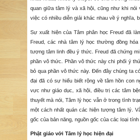
quan giữa tâm lý và xã hội, cũng như khi nói
việc có nhiều diễn giải khác nhau về ý nghĩa, bả
Sự xuất hiện của Tâm phân học Freud đã là
Freud, các nhà tâm lý học thường đồng hóa 
tượng tâm linh đều ý thức. Freud đã chứng m
phần vô thức. Phần vô thức này chi phối ý t
bỏ qua phần vô thức này. Đến đây chúng ta có
đại đã có sự hiểu biết rộng về tâm hồn con 
vực như giáo dục, xã hội, điều trị các tâm b
thuyết mà nói, Tâm lý học vẫn ở trong tình tr
một cách nhất quán các hiện tượng tâm lý. V
gốc của bản năng, nguồn gốc của các loại tính 
Phật giáo với Tâm lý học hiện đại