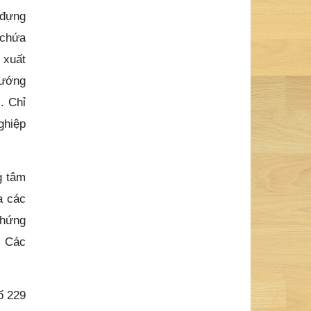
 đựng
 chứa
 xuất
hướng
. Chỉ
ghiệp
g tâm
a các
chứng
… Các
ố 229