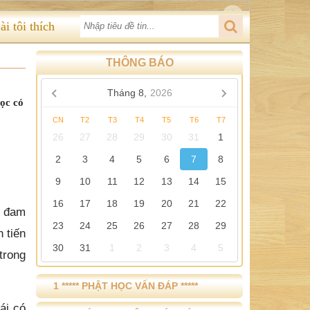
ài tôi thích
THÔNG BÁO
Tháng 8,
2026
ọc có
CN
T2
T3
T4
T5
T6
T7
26
27
28
29
30
31
1
2
3
4
5
6
7
8
9
10
11
12
13
14
15
16
17
18
19
20
21
22
ư đam
23
24
25
26
27
28
29
 tiến
30
31
1
2
3
4
5
trong
1 ***** PHẬT HỌC VẤN ĐÁP *****
ái có