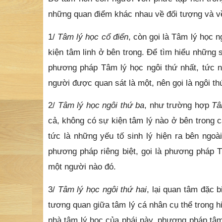
những quan điểm khác nhau về đối tượng và v
1/
Tâm lý học cổ điển
, còn gọi là Tâm lý học 
kiện tâm linh ở bên trong. Để tìm hiểu những
phương pháp Tâm lý học ngôi thứ nhất, tức n
người được quan sát là một, nên gọi là ngôi th
2/
Tâm lý học ngôi thứ ba
, như trường hợp
Tâ
cả, không có sự kiện tâm lý nào ở bên trong 
tức là những yếu tố sinh lý hiện ra bên ngo
phương pháp riêng biệt, gọi là phương pháp T
một người nào đó.
3/
Tâm lý học ngôi thứ hai
, lại quan tâm đặc 
tương quan giữa tâm lý cá nhân cụ thể trong h
nhà tâm lý học của phái này, phương pháp tâm