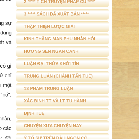
2 ***** TÍCH TRUYỆN PHÁP CÚ *****
3 ***** SÁCH ĐÃ XUẤT BẢN *****
ng sự
THẬP THIỆN LƯỢC GIẢI
 dụng
KINH THẮNG MAN PHU NHÂN HỘI
át và
HƯƠNG SEN NGÀN CÁNH
LUẬN ĐẠI THỪA KHỞI TÍN
có gì
ử chỉ
TRUNG LUẬN (CHÁNH TẤN TUỆ)
g một
13 PHẨM TRUNG LUẬN
“nó”,
XÁC ĐỊNH TT VÀ LT TU HÀNH
ĐỊNH TUỆ
nhân,
CHUYỆN XƯA CHUYỆN NAY
o các
, đối
Ý TỔ SƯ TRÊN ĐẦU NGỌN CỎ