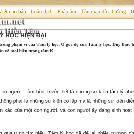
Viết cho báo
Luận dịch
Pháp âm
Tản mạn đời thường
B
 HỌC HIỆN ĐẠI
 trong phạm vi của Tâm lý học. Ở góc độ của Tâm lý học, Duy thức h
n về mọi hiện tượng tâm lý...
con người. Tâm hồn, trước hết là những sự kiện tâm lý nh
ông phải là những sự kiện cô lập mà là những sự kiện diễn
ân xác của một con người, và con người ấy đang sinh hoạt 
quá trình tìm hiểu, Tâm lý học đã để lại nhiều trường ph