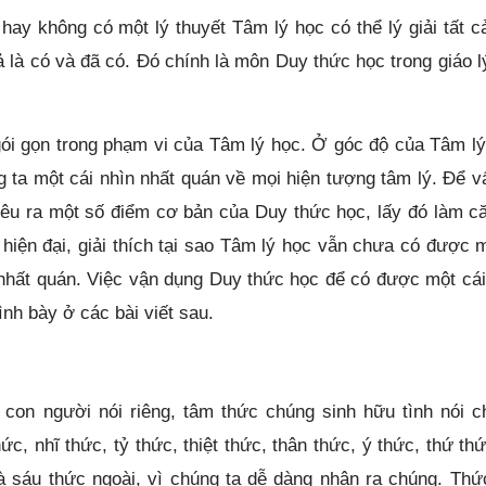
ay không có một lý thuyết Tâm lý học có thể lý giải tất c
 là có và đã có. Đó chính là môn Duy thức học trong giáo l
gói gọn trong phạm vi của Tâm lý học. Ở góc độ của Tâm lý
ta một cái nhìn nhất quán về mọi hiện tượng tâm lý. Để v
ỉ nêu ra một số điểm cơ bản của Duy thức học, lấy đó làm c
hiện đại, giải thích tại sao Tâm lý học vẫn chưa có được m
h nhất quán. Việc vận dụng Duy thức học để có được một cái
nh bày ở các bài viết sau.
 con người nói riêng, tâm thức chúng sinh hữu tình nói c
c, nhĩ thức, tỷ thức, thiệt thức, thân thức, ý thức, thứ thứ
à sáu thức ngoài, vì chúng ta dễ dàng nhận ra chúng. Thứ