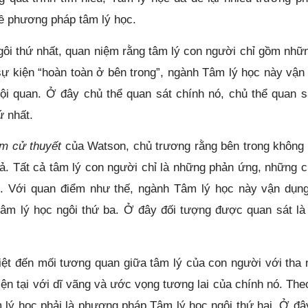
ề phương pháp tâm lý học.
ngôi thứ nhất, quan niệm rằng tâm lý con người chỉ gồm nhữ
 sự kiện “hoàn toàn ở bên trong”, ngành Tâm lý học này vận
ội quan. Ở đây chủ thể quan sát chính nó, chủ thể quan s
ứ nhất.
m cử thuyết
của Watson, chủ trương rằng bên trong không 
cả. Tất cả tâm lý con người chỉ là những phản ứng, những c
ài. Với quan điểm như thế, ngành Tâm lý học này vận dụn
âm lý học ngôi thứ ba. Ở đây đối tượng được quan sát là 
biệt đến mối tương quan giữa tâm lý của con người với tha 
iện tại với dĩ vãng và ước vọng tương lai của chính nó. The
 lý học phải là phương pháp Tâm lý học ngôi thứ hai. Ở đây