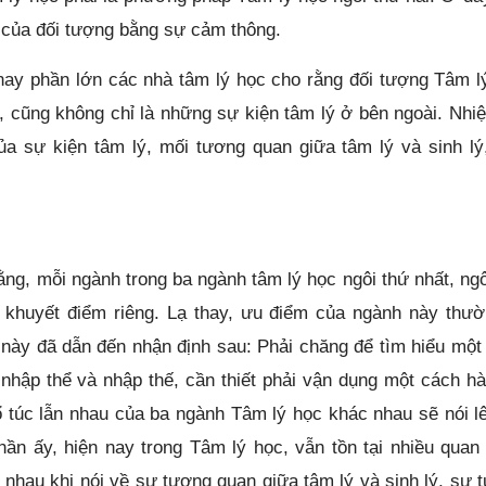
ý của đối tượng bằng sự cảm thông.
n nay phần lớn các nhà tâm lý học cho rằng đối tượng Tâm l
g, cũng không chỉ là những sự kiện tâm lý ở bên ngoài. Nhi
ủa sự kiện tâm lý, mối tương quan giữa tâm lý và sinh lý
rằng, mỗi ngành trong ba ngành tâm lý học ngôi thứ nhất, ngô
 khuyết điểm riêng. Lạ thay, ưu điểm của ngành này thườ
 này đã dẫn đến nhận định sau: Phải chăng để tìm hiểu một
nhập thể và nhập thế, cần thiết phải vận dụng một cách hà
 túc lẫn nhau của ba ngành Tâm lý học khác nhau sẽ nói l
thần ấy, hiện nay trong Tâm lý học, vẫn tồn tại nhiều quan
 nhau khi nói về sự tương quan giữa tâm lý và sinh lý, sự 