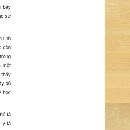
ứ bảy
ác sự
 linh
c còn
trong
à một
 thấy
ầy đủ
ý học
hể là
lý là