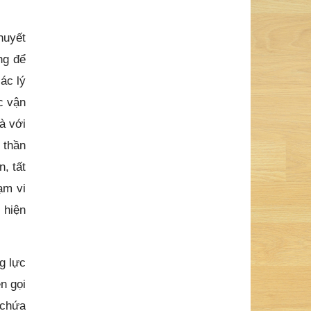
huyết
ng để
ác lý
c vận
à với
 thần
, tất
ạm vi
 hiện
g lực
n gọi
 chứa