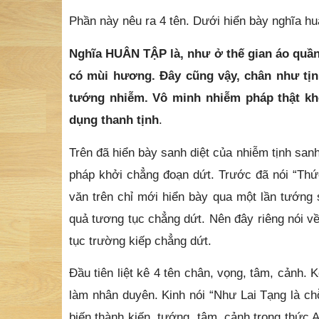
Phần này nêu ra 4 tên. Dưới hiển bày nghĩa hu
Nghĩa HUÂN TẬP là, như ở thế gian áo quần
có mùi hương. Đây cũng vậy, chân như tịn
tướng nhiễm. Vô minh nhiễm pháp thật kh
dụng thanh tịnh
.
Trên đã hiển bày sanh diệt của nhiễm tịnh sanh
pháp khởi chẳng đoạn dứt. Trước đã nói “Thức
văn trên chỉ mới hiển bày qua một lần tướng 
quả tương tục chẳng dứt. Nên đây riêng nói v
tục trường kiếp chẳng dứt.
Đầu tiên liệt kê 4 tên chân, vọng, tâm, cảnh.
làm nhân duyên. Kinh nói “Như Lai Tạng là ch
biến thành kiến, tướng, tâm, cảnh trong thức A