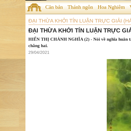
Căn bản
Thánh ngôn
Hoa Nghiêm
ĐẠI THỪA KHỞI TÍN LUẬN TRỰC GIẢI (
ĐẠI THỪA KHỞI TÍN LUẬN TRỰC GIẢI
HIỂN THỊ CHÁNH NGHĨA (2) - Nói về nghĩa huân tập - 
chẳng hai.
29/04/2021