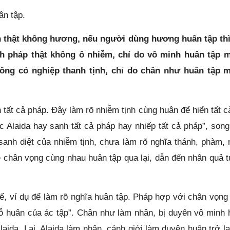
ân tập.
 thật không hương, nếu người dùng hương huân tập thì
h pháp thật không ô nhiễm, chỉ do vô minh huân tập 
ông có nghiệp thanh tịnh, chỉ do chân như huân tập 
 tất cả pháp. Đây làm rõ nhiễm tịnh cùng huân để hiển tất cả
 Alaida hay sanh tất cả pháp hay nhiếp tất cả pháp”, song
sanh diệt của nhiễm tịnh, chưa làm rõ nghĩa thánh, phàm, 
ề chân vọng cùng nhau huân tập qua lại, dẫn đến nhân quả 
 Kế, ví dụ để làm rõ nghĩa huân tập. Pháp hợp với chân vọng
ỗ huân của ác tập”. Chân như làm nhân, bị duyên vô minh 
laida. Lại, Alaida làm nhân, cảnh giới làm duyên huân trở lạ