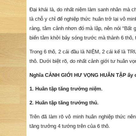
Đại khái là, do nhất niệm làm sanh nhân mà c
là chỗ y chỉ để nghiệp thức huân trở lại vô mi
ràng, tâm cảnh nhơn đó mà lập, nên nói “Bất g
biển tâm khởi bảy sóng trước mà thành 6 thô, 
Trong 6 thô, 2 cái đầu là NIỆM, 2 cái kế là T
thô. Dưới biệt rõ, do nhất cảnh giới tư huân v
Nghĩa CẢNH GIỚI HƯ VỌNG HUÂN TẬP ấy có 
1. Huân tập tăng trưởng niệm.
2. Huân tập tăng trưởng thủ.
Trên đã làm rõ vô minh huân nghiệp thức nên 
tăng trưởng 4 tướng trên của 6 thô.