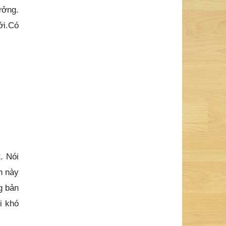
ưởng.
ới.Có
. Nói
h này
g bản
i khó