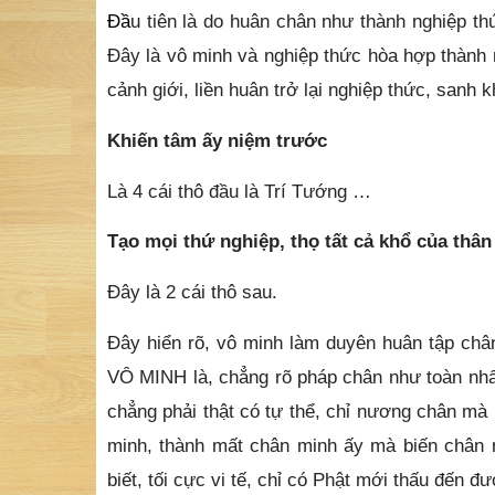
Đầ
u tiên là do huân chân như thành nghiệp th
Đây là vô minh và nghiệp thức hòa hợp thành
cảnh giới, liền huân trở lại nghiệp thức, sanh 
Khiến tâm ấy niệm trước
Là 4 cái thô đầu là Trí Tướng …
Tạo mọi thứ nghiệp, thọ tất cả khổ của thân
Đây là 2 cái thô sau.
Đây hiển rõ, vô minh làm duyên huân tập chân
VÔ MINH là, chẳng rõ pháp chân như toàn nhất
chẳng phải thật có tự thể, chỉ nương chân mà
minh, thành mất chân minh ấy mà biến chân n
biết, tối cực vi tế, chỉ có Phật mới thấu đến đ