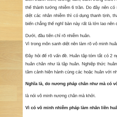
thể thành tướng nhiễm 6 trần. Do đây nên có
diệt các nhân nhiễm thì có dụng thanh tịnh, t
biến chẳng thể nghĩ bàn này rất là lớn lao nên 
Dưới, đầu tiên chỉ rõ nhiễm huân.
Vì trong môn sanh diệt nên làm rõ vô minh hu
Đây hỏi để rõ vấn đề. Huân tập tóm tắt có 2 n
huân chân như là tập huân. Nghiệp thức huân 
tâm cảnh hiện hành cùng các hoặc huân với nh
Nghĩa là, do nương pháp chân như mà có v
là nói vô minh nương chân mà khởi.
Vì có vô minh nhiễm pháp làm nhân liền hu