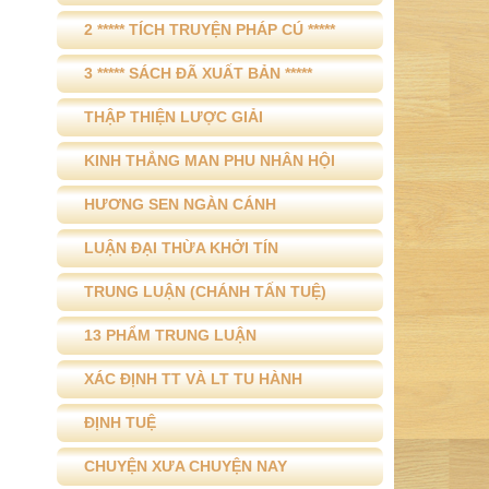
2 ***** TÍCH TRUYỆN PHÁP CÚ *****
3 ***** SÁCH ĐÃ XUẤT BẢN *****
THẬP THIỆN LƯỢC GIẢI
KINH THẮNG MAN PHU NHÂN HỘI
HƯƠNG SEN NGÀN CÁNH
LUẬN ĐẠI THỪA KHỞI TÍN
TRUNG LUẬN (CHÁNH TẤN TUỆ)
13 PHẨM TRUNG LUẬN
XÁC ĐỊNH TT VÀ LT TU HÀNH
ĐỊNH TUỆ
CHUYỆN XƯA CHUYỆN NAY