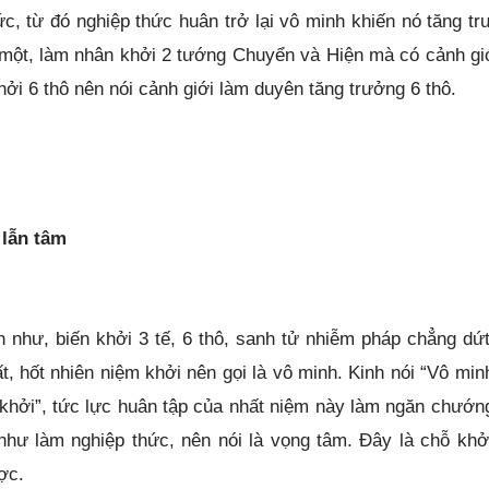
ức, từ đó nghiệp thức huân trở lại vô minh khiến nó tăng tr
 một, làm nhân khởi 2 tướng Chuyển và Hiện mà có cảnh gi
khởi 6 thô nên nói cảnh giới làm duyên tăng trưởng 6 thô.
 lẫn tâm
 như, biến khởi 3 tế, 6 thô, sanh tử nhiễm pháp chẳng dứt
, hốt nhiên niệm khởi nên gọi là vô minh. Kinh nói “Vô min
 khởi”, tức lực huân tập của nhất niệm này làm ngăn chướn
hư làm nghiệp thức, nên nói là vọng tâm. Đây là chỗ khở
ược.