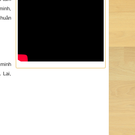
minh,
 huân
 minh
 Lại,