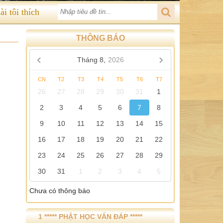
ài tôi thích
THÔNG BÁO
Tháng 8,
2026
CN
T2
T3
T4
T5
T6
T7
26
27
28
29
30
31
1
2
3
4
5
6
7
8
9
10
11
12
13
14
15
16
17
18
19
20
21
22
23
24
25
26
27
28
29
30
31
1
2
3
4
5
Chưa có thông báo
1 ***** PHẬT HỌC VẤN ĐÁP *****