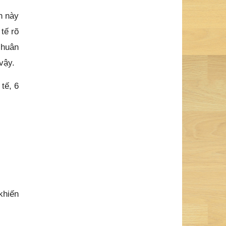
h này
tế rõ
 huân
vậy.
tế, 6
khiến