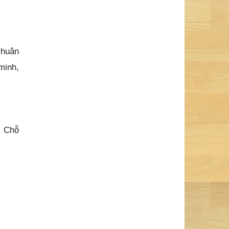
 huân
minh,
. Chỗ