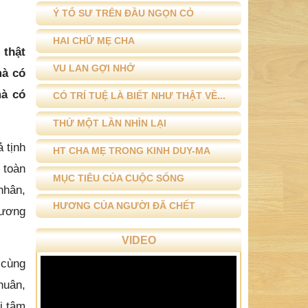
Ý TỔ SƯ TRÊN ĐẦU NGỌN CỎ
HAI CHỮ MẸ CHA
 thật
VU LAN GỢI NHỚ
mà có
mà có
CÓ TRÍ TUỆ LÀ BIẾT NHƯ THẬT VỀ...
THỬ MỘT LẦN NHÌN LẠI
 tịnh
HT CHA MẸ TRONG KINH DUY-MA
 toàn
MỤC TIÊU CỦA CUỘC SỐNG
nhân,
HƯƠNG CỦA NGƯỜI ĐÃ CHẾT
tương
VIDEO
 cùng
huân,
i tâm