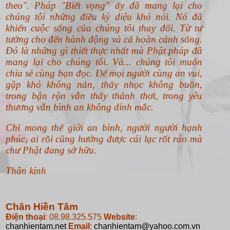
theo".
Pháp "Biết vọng" ấy đã mang lại cho
chúng tôi những điều kỳ diệu khó nói. Nó đã
khiến cuộc sống của chúng tôi thay đổi. Từ tư
tưởng cho đến hành động và cả hoàn cảnh sống.
Đó là những gì thiết thực nhất mà Phật pháp đã
mang lại cho chúng tôi. Và... chúng tôi muốn
chia sẻ cùng bạn đọc. Để mọi người cùng an vui,
gặp khó không nản, thấy nhọc không buồn,
trong bận rộn vẫn thấy thảnh thơi, trong yêu
thương vẫn bình an không dính mắc.
Chỉ mong thế giới an bình, người người hạnh
phúc, ai rồi cũng hưởng được cái lạc rốt ráo mà
chư Phật đang sở hữu.
Thân kính
Chân Hiền Tâm
Điện thoại
: 08.98.325.575
Website
:
chanhientam.net
Email
:
chanhientam@yahoo.com.vn