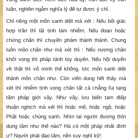
luận, nghiền ngẫm nghĩa lý để tự được ý chỉ.
Chỉ riêng một môn sanh diệt mà xét : Nếu bối giác
hợp trần thì lật tịnh làm nhiễm. Nếu đoạn hoặc
chứng chân thì chuyển phàm thành thánh. Chung
luôn môn chân như mà xét thì : Nếu nương chân
khởi vọng thì pháp tánh tùy duyên. Nếu hội duyên
về thật thì vô minh thể không, tức môn sanh diệt
thành môn chân như. Còn viên dung hết thảy mà
xét thì nhiễm tịnh vọng chân tất cả chẳng lìa tạng
tâm pháp giới vậy. Như vậy, lưu biến tam điệp
thuận nghịch mà xét thì hoặc mê, hoặc ngộ, hoặc
Phật hoặc chúng sanh. Nhìn lại người đương thời
dụng tâm như thế nào? Há có một pháp nhất định
ư? Người phát đạo tâm, nên suy nghĩ kỹ!