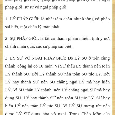
pháp giới, sự sự vô ngại pháp giới.
1. LÝ PHÁP GIỚI: là nhất tâm chân như không có pháp
sai biệt, một chân lý toàn nhất.
2. SỰ PHÁP GIỚI: là tất cả thánh phàm nhiễm tịnh y nơi
chánh nhân quả, các sự pháp sai biệt.
3. LÝ SỰ VÔ NGẠI PHÁP GIỚI: Do LÝ SỰ ở trên cùng
thành, cộng lại có 10 môn. Vì SỰ thấu LÝ thành nên toàn
LÝ thành SỰ. Bởi LÝ thành SỰ nên toàn SỰ tức LÝ. Bởi
LÝ hay thành SỰ, nên SỰ chẳng ngại LÝ mà hay hiển
LÝ. Vì SỰ thấu LÝ thành, nên LÝ chẳng ngại SỰ mà hay
dung SỰ. LÝ hay thành SỰ nên toàn SỰ tức LÝ. SỰ hay
hiển LÝ nên toàn LÝ tức SỰ. Vì LÝ SỰ tương tức nên
được LÝ SỰ dung hòa vô ngại. Trong Thập Môn của