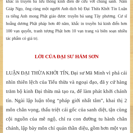
khắc in truyền bá lưu thông kinh điển để cứu vớt chúng sanh. Năm
Giáp Ngọ, ông cùng một người Anh dịch bộ Đại Thừa Khởi Tín Luận
ra tiếng Anh mong Phật giáo được truyền bá sang Tây phương. Cư sĩ
hoằng dương Phật pháp hơn 40 năm, khắc in truyền bá kinh điển hơn
100 vạn quyển, tranh tượng Phật hơn 10 vạn trang và biên soạn nhiều
tác phẩm có giá trị.
LỜI CỦA ĐẠI SƯ HÁM SƠN
LUẬN ĐẠI THỪA KHỞI TÍN, Đại sư Mã Minh vì phá cái
nhìn thiên lệch của Tiểu thừa và ngoại đạo, đã y cứ hàng
trăm bộ kinh Đại thừa mà tạo ra, để làm phát khởi chánh
tín. Ngài lập luận tông “pháp giới nhất tâm”, khai thị 2
môn chân vọng, thấu triệt cái gốc của sanh diệt, tận cùng
cội nguồn của mê ngộ, chỉ ra con đường tu hành chân
chánh, lập bày môn chỉ quán thần diệu, gồm hơn một vạn