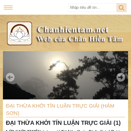
ĐẠI THỪA KHỞI TÍN LUẬN TRỰC GIẢI (HÁM
SƠN)
ĐẠI THỪA KHỞI TÍN LUẬN TRỰC GIẢI (1)