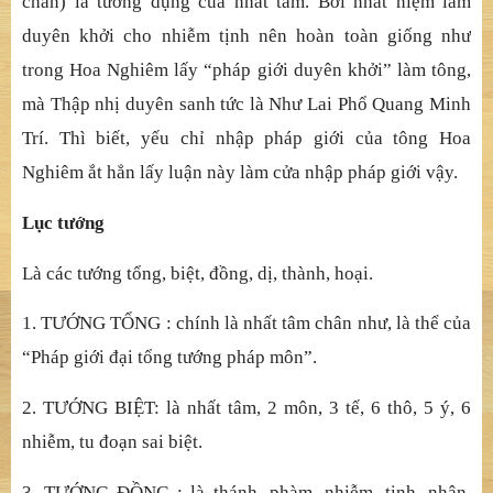
chân) là tướng dụng của nhất tâm. Bởi nhất niệm làm
duyên khởi cho nhiễm tịnh nên hoàn toàn giống như
trong Hoa Nghiêm lấy “pháp giới duyên khởi” làm tông,
mà Thập nhị duyên sanh tức là Như Lai Phổ Quang Minh
Trí. Thì biết, yếu chỉ nhập pháp giới của tông Hoa
Nghiêm ắt hẳn lấy luận này làm cửa nhập pháp giới vậy.
Lục tướng
Là các tướng tổng, biệt, đồng, dị, thành, hoại.
1. TƯỚNG TỔNG : chính là nhất tâm chân như, là thể của
“Pháp giới đại tổng tướng pháp môn”.
2. TƯỚNG BIỆT: là nhất tâm, 2 môn, 3 tế, 6 thô, 5 ý, 6
nhiễm, tu đoạn sai biệt.
3. TƯỚNG ĐỒNG : là thánh, phàm, nhiễm, tịnh, nhân,