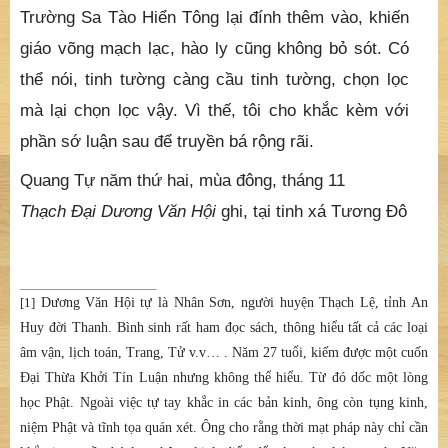
Trường Sa Tào Hiển Tông lại đính thêm vào, khiến
giáo võng mạch lạc, hào ly cũng không bỏ sót. Có
thể nói, tinh tường càng cầu tinh tường, chọn lọc
mà lại chọn lọc vậy. Vì thế, tôi cho khắc kèm với
phần sớ luận sau để truyền bá rộng rãi.
Quang Tự năm thứ hai, mùa đông, tháng 11
Thạch Đại Dương Văn Hội
ghi, tại tinh xá Tương Đô
[1]
Dương Văn Hội tự là Nhân Sơn, người huyện Thạch Lệ, tỉnh An
Huy đời Thanh. Bình sinh rất ham đọc sách, thông hiểu tất cả các loại
âm vận, lịch toán, Trang, Tử v.v… . Năm 27 tuổi, kiếm được một cuốn
Đại Thừa Khởi Tín Luận nhưng không thể hiểu. Từ đó dốc một lòng
học Phật. Ngoài việc tự tay khắc in các bản kinh, ông còn tụng kinh,
niệm Phật và tĩnh tọa quán xét. Ông cho rằng thời mạt pháp này chỉ cần