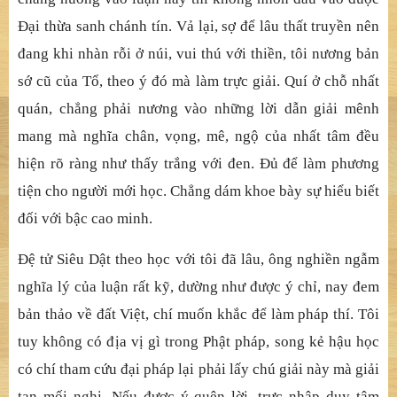
Đại thừa sanh chánh tín. Vả lại, sợ để lâu thất truyền nên
đang khi nhàn rỗi ở núi, vui thú với thiền, tôi nương bản
sớ cũ của Tổ, theo ý đó mà làm trực giải. Quí ở chỗ nhất
quán, chẳng phải nương vào những lời dẫn giải mênh
mang mà nghĩa chân, vọng, mê, ngộ của nhất tâm đều
hiện rõ ràng như thấy trắng với đen. Đủ để làm phương
tiện cho người mới học. Chẳng dám khoe bày sự hiểu biết
đối với bậc cao minh.
Đệ tử Siêu Dật theo học với tôi đã lâu, ông nghiền ngẫm
nghĩa lý của luận rất kỹ, dường như được ý chỉ, nay đem
bản thảo về đất Việt, chí muốn khắc để làm pháp thí. Tôi
tuy không có địa vị gì trong Phật pháp, song kẻ hậu học
có chí tham cứu đại pháp lại phải lấy chú giải này mà giải
tan mối nghi. Nếu được ý quên lời, trực nhập duy tâm