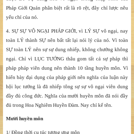
Pháp Giới Quán phân biệt rất là rõ rệt, đây chỉ lược nêu
yếu chỉ của nó.
4. SỰ SỰ VÔ NGẠI PHÁP GIỚI, vì LÝ SỰ vô ngại, nay
toàn LÝ thành SỰ nên bất tất lại nói lý của nó. Vì toàn
SỰ toàn LÝ nên sự sự dung nhiếp, không chướng không
ngại. Chỉ vì LỤC TƯỚNG thâu gom tất cả sự pháp thì
pháp pháp viên dung nên thành 10 tầng huyền môn. Vì
hiển bày đại dụng của pháp giới nên nghĩa của luận này
hội lục tướng là đã nhiếp tông sự sự vô ngại viên dung
đầy đủ công đức. Nghĩa của mười huyền môn đã nói đầy
đủ trong Hoa Nghiêm Huyền Đàm. Nay chỉ kể tên.
Mười huyền môn
1/ Đồng thời cụ túc tương ưng môn