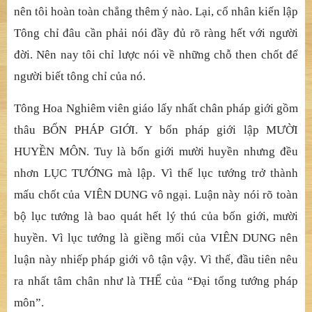
nên tôi hoàn toàn chẳng thêm ý nào. Lại, cổ nhân kiến lập
Tông chỉ đâu cần phải nói đầy đủ rõ ràng hết với người
đời. Nên nay tôi chỉ lược nói về những chỗ then chốt để
người biết tông chỉ của nó.
Tông Hoa Nghiêm viên giáo lấy nhất chân pháp giới gồm
thâu BỐN PHÁP GIỚI. Y bốn pháp giới lập MƯỜI
HUYỀN MÔN. Tuy là bốn giới mười huyền nhưng đều
nhơn LỤC TƯỚNG mà lập. Vì thế lục tướng trở thành
mấu chốt của VIÊN DUNG vô ngại. Luận này nói rõ toàn
bộ lục tướng là bao quát hết lý thú của bốn giới, mười
huyền. Vì lục tướng là giềng mối của VIÊN DUNG nên
luận này nhiếp pháp giới vô tận vậy. Vì thế, đầu tiên nêu
ra nhất tâm chân như là THỂ của “Đại tổng tướng pháp
môn”.