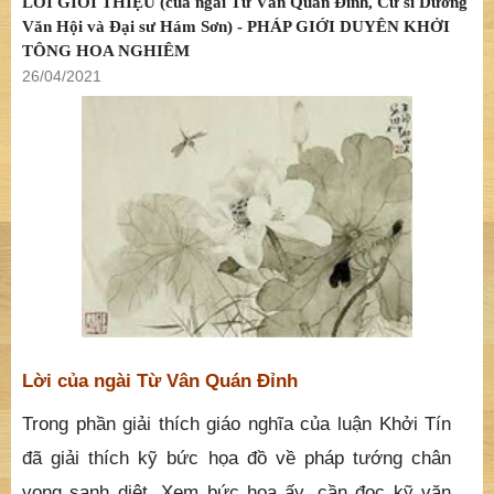
LỜI GIỚI THIỆU (của ngài Từ Vân Quán Đỉnh, Cư sĩ Dương
Văn Hội và Đại sư Hám Sơn) - PHÁP GIỚI DUYÊN KHỞI
TÔNG HOA NGHIÊM
26/04/2021
Lời của ngài Từ Vân Quán Đỉnh
Trong phần giải thích giáo nghĩa của luận Khởi Tín
đã giải thích kỹ bức họa đồ về pháp tướng chân
vọng sanh diệt. Xem bức họa ấy, cần đọc kỹ văn