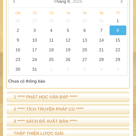
Tháng 8,
2026
CN
T2
T3
T4
T5
T6
T7
26
27
28
29
30
31
1
2
3
4
5
6
7
8
9
10
11
12
13
14
15
16
17
18
19
20
21
22
23
24
25
26
27
28
29
30
31
1
2
3
4
5
Chưa có thông báo
1 ***** PHẬT HỌC VẤN ĐÁP *****
2 ***** TÍCH TRUYỆN PHÁP CÚ *****
3 ***** SÁCH ĐÃ XUẤT BẢN *****
THẬP THIỆN LƯỢC GIẢI