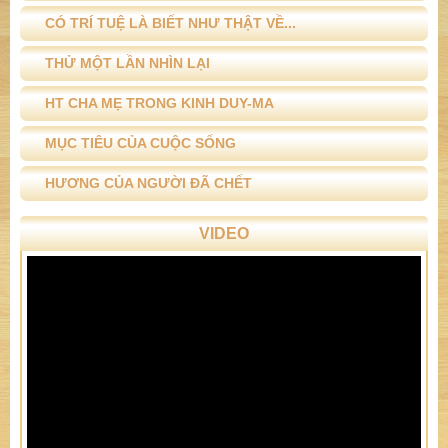
CÓ TRÍ TUỆ LÀ BIẾT NHƯ THẬT VỀ...
THỬ MỘT LẦN NHÌN LẠI
HT CHA MẸ TRONG KINH DUY-MA
MỤC TIÊU CỦA CUỘC SỐNG
HƯƠNG CỦA NGƯỜI ĐÃ CHẾT
VIDEO