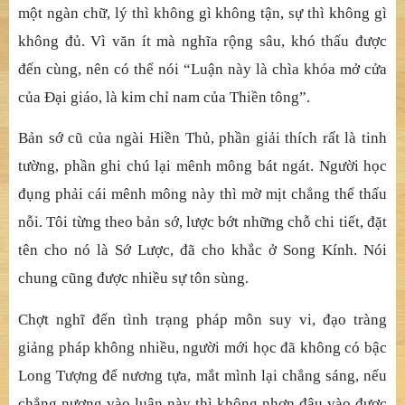
một ngàn chữ, lý thì không gì không tận, sự thì không gì
không đủ. Vì văn ít mà nghĩa rộng sâu, khó thấu được
đến cùng, nên có thể nói “Luận này là chìa khóa mở cửa
của Đại giáo, là kim chỉ nam của Thiền tông”.
Bản sớ cũ của ngài Hiền Thủ, phần giải thích rất là tinh
tường, phần ghi chú lại mênh mông bát ngát. Người học
đụng phải cái mênh mông này thì mờ mịt chẳng thể thấu
nỗi. Tôi từng theo bản sớ, lược bớt những chỗ chi tiết, đặt
tên cho nó là Sớ Lược, đã cho khắc ở Song Kính. Nói
chung cũng được nhiều sự tôn sùng.
Chợt nghĩ đến tình trạng pháp môn suy vi, đạo tràng
giảng pháp không nhiều, người mới học đã không có bậc
Long Tượng để nương tựa, mắt mình lại chẳng sáng, nếu
chẳng nương vào luận này thì không nhơn đâu vào được