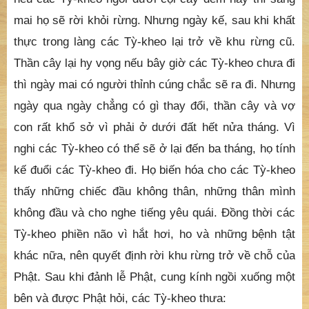
mai họ sẽ rời khỏi rừng. Nhưng ngày kế, sau khi khất
thực trong làng các Tỳ-kheo lại trở về khu rừng cũ.
Thần cây lại hy vọng nếu bây giờ các Tỳ-kheo chưa đi
thì ngày mai có người thỉnh cúng chắc sẽ ra đi. Nhưng
ngày qua ngày chẳng có gì thay đổi, thần cây và vợ
con rất khổ sở vì phải ở dưới đất hết nửa tháng. Vì
nghi các Tỳ-kheo có thể sẽ ở lại đến ba tháng, họ tính
kế đuổi các Tỳ-kheo đi. Họ biến hóa cho các Tỳ-kheo
thấy những chiếc đầu không thân, những thân mình
không đầu và cho nghe tiếng yêu quái. Ðồng thời các
Tỳ-kheo phiền não vì hắt hơi, ho và những bệnh tật
khác nữa, nên quyết định rời khu rừng trở về chỗ của
Phật. Sau khi đảnh lễ Phật, cung kính ngồi xuống một
bên và được Phật hỏi, các Tỳ-kheo thưa: