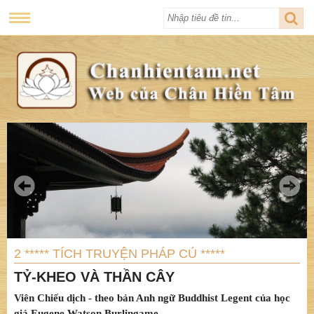
2 ***** TÍCH TRUYỆN PHÁP CÚ *****
TỶ-KHEO VÀ THẦN CÂY
Viên Chiếu dịch - theo bản Anh ngữ Buddhist Legent của học
giả Eugene Watson Burlingame.