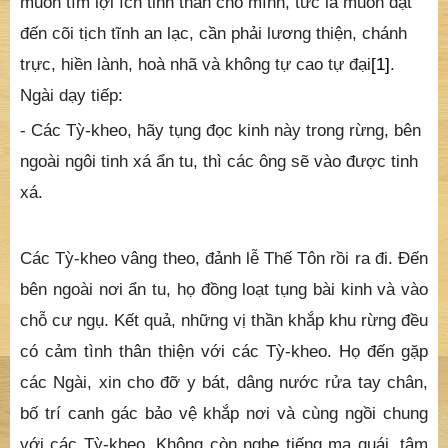
muốn tìm lợi ích tinh thần cho mình, tức là muốn đạt
đến cõi tịch tĩnh an lạc, cần phải lương thiện, chánh
trực, hiền lành, hoà nhã và không tự cao tự đại
[1]
.
Ngài dạy tiếp:
- Các Tỳ-kheo, hãy tụng đọc kinh này trong rừng, bên
ngoài ngôi tinh xá ẩn tu, thì các ông sẽ vào được tinh
xá.
Các Tỳ-kheo vâng theo, đảnh lễ Thế Tôn rồi ra đi. Ðến
bên ngoài nơi ẩn tu, họ đồng loạt tụng bài kinh và vào
chỗ cư ngụ. Kết quả, những vị thần khắp khu rừng đều
có cảm tình thân thiện với các Tỳ-kheo. Họ đến gặp
các Ngài, xin cho đỡ y bát, dâng nước rửa tay chân,
bố trí canh gác bảo vệ khắp nơi và cùng ngồi chung
với các Tỳ-kheo. Không còn nghe tiếng ma quái, tâm