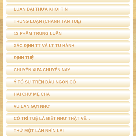
LUẬN ĐẠI THỪA KHỞI TÍN
TRUNG LUẬN (CHÁNH TẤN TUỆ)
13 PHẨM TRUNG LUẬN
XÁC ĐỊNH TT VÀ LT TU HÀNH
ĐỊNH TUỆ
CHUYỆN XƯA CHUYỆN NAY
Ý TỔ SƯ TRÊN ĐẦU NGỌN CỎ
HAI CHỮ MẸ CHA
VU LAN GỢI NHỚ
CÓ TRÍ TUỆ LÀ BIẾT NHƯ THẬT VỀ...
THỬ MỘT LẦN NHÌN LẠI