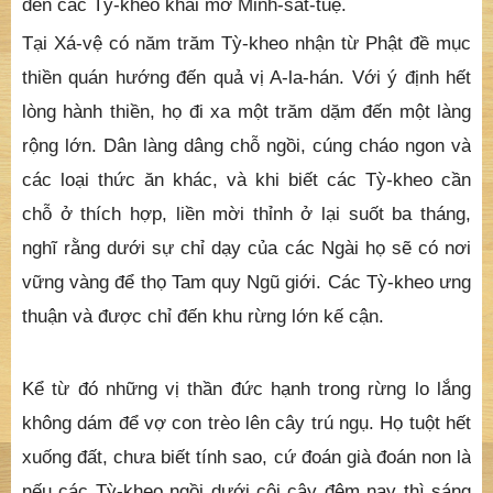
đến các Tỳ-kheo khai mở Minh-sát-tuệ.
Tại Xá-vệ có năm trăm Tỳ-kheo nhận từ Phật đề mục
thiền quán hướng đến quả vị A-la-hán. Với ý định hết
lòng hành thiền, họ đi xa một trăm dặm đến một làng
rộng lớn. Dân làng dâng chỗ ngồi, cúng cháo ngon và
các loại thức ăn khác, và khi biết các Tỳ-kheo cần
chỗ ở thích hợp, liền mời thỉnh ở lại suốt ba tháng,
nghĩ rằng dưới sự chỉ dạy của các Ngài họ sẽ có nơi
vững vàng để thọ Tam quy Ngũ giới. Các Tỳ-kheo ưng
thuận và được chỉ đến khu rừng lớn kế cận.
Kể từ đó những vị thần đức hạnh trong rừng lo lắng
không dám để vợ con trèo lên cây trú ngụ. Họ tuột hết
xuống đất, chưa biết tính sao, cứ đoán già đoán non là
nếu các Tỳ-kheo ngồi dưới cội cây đêm nay thì sáng