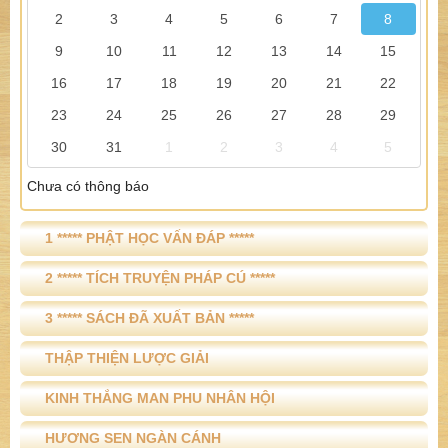
2
3
4
5
6
7
8
9
10
11
12
13
14
15
16
17
18
19
20
21
22
23
24
25
26
27
28
29
30
31
1
2
3
4
5
Chưa có thông báo
1 ***** PHẬT HỌC VẤN ĐÁP *****
2 ***** TÍCH TRUYỆN PHÁP CÚ *****
3 ***** SÁCH ĐÃ XUẤT BẢN *****
THẬP THIỆN LƯỢC GIẢI
KINH THẮNG MAN PHU NHÂN HỘI
HƯƠNG SEN NGÀN CÁNH