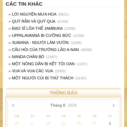
CÁC TIN KHÁC
»
LỜI NGUYỆN MƯA HOA
(09/11)
»
QUỶ RẮN VÀ QUỶ QUẠ
(21/09)
»
ĐẠO SĨ LÕA THỂ JAMBUKA
(23/08)
»
UPPALAVAṆṆĀ BỊ CƯỠNG BỨC
(21/08)
»
SUMANA - NGƯỜI LÀM VƯỜN
(10/08)
»
CÂU HỎI CỦA TRƯỞNG LÃO A-NAN
(06/08)
»
NANDA CHĂN BÒ
(23/07)
»
MỘT NÔNG DÂN BỊ KẾT TỘI OAN
(11/07)
»
VUA VÀ VUA CÁC VUA
(26/05)
»
MỘT NGƯỜI CÙI BỊ THỬ THÁCH
(01/05)
THÔNG BÁO
Tháng 8,
2026
CN
T2
T3
T4
T5
T6
T7
26
27
28
29
30
31
1