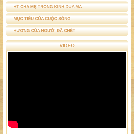
HT CHA MẸ TRONG KINH DUY-MA
MỤC TIÊU CỦA CUỘC SỐNG
HƯƠNG CỦA NGƯỜI ĐÃ CHẾT
VIDEO