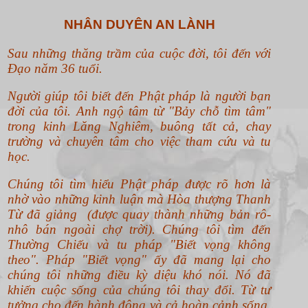
NHÂN DUYÊN AN LÀNH
Sau những thăng trầm của cuộc đời, tôi đến với
Đạo năm 36 tuổi.
Người giúp tôi biết đến Phật pháp là người bạn
đời của tôi. Anh ngộ tâm từ "Bảy chỗ tìm tâm"
trong kinh Lăng Nghiêm, buông tất cả, chay
trường và chuyên tâm cho việc tham cứu và tu
học.
Chúng tôi tìm hiểu Phật pháp được rõ hơn là
nhờ vào những kinh luận mà Hòa thượng Thanh
Từ đã giảng (được quay thành những bản rô-
nhô bán ngoài chợ trời). Chúng tôi tìm đến
Thường Chiếu và tu pháp "Biết vọng không
theo".
Pháp "Biết vọng" ấy đã mang lại cho
chúng tôi những điều kỳ diệu khó nói. Nó đã
khiến cuộc sống của chúng tôi thay đổi. Từ tư
tưởng cho đến hành động và cả hoàn cảnh sống.