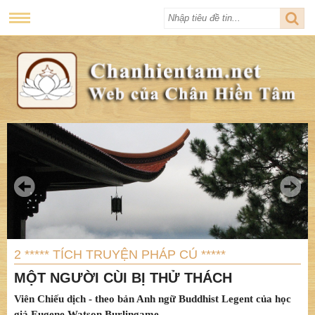
2 ***** TÍCH TRUYỆN PHÁP CÚ *****
MỘT NGƯỜI CÙI BỊ THỬ THÁCH
Viên Chiếu dịch - theo bản Anh ngữ Buddhist Legent của học
giả Eugene Watson Burlingame.