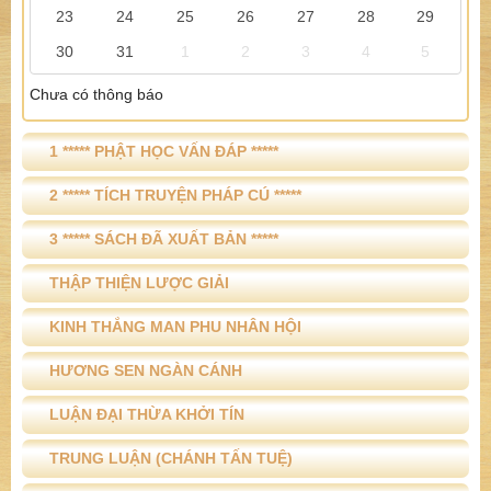
23
24
25
26
27
28
29
30
31
1
2
3
4
5
Chưa có thông báo
1 ***** PHẬT HỌC VẤN ĐÁP *****
2 ***** TÍCH TRUYỆN PHÁP CÚ *****
3 ***** SÁCH ĐÃ XUẤT BẢN *****
THẬP THIỆN LƯỢC GIẢI
KINH THẮNG MAN PHU NHÂN HỘI
HƯƠNG SEN NGÀN CÁNH
LUẬN ĐẠI THỪA KHỞI TÍN
TRUNG LUẬN (CHÁNH TẤN TUỆ)