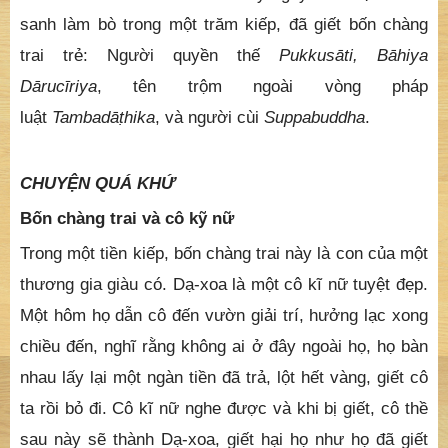
sanh làm bò trong một trăm kiếp, đã giết bốn chàng
trai trẻ: Người quyền thế
Pukkusāti, Bāhiya
Dārucīriya
, tên trộm ngoài vòng pháp
luật
Tambadā
ṭ
hika
, và người cùi
Suppabuddha
.
C
HUYỆN QUÁ KHỨ
Bốn chàng trai và cô kỹ nữ
Trong một tiền kiếp, bốn chàng trai này là con của một
thương gia giàu có. Dạ-xoa là một cô kĩ nữ tuyệt đẹp.
Một hôm họ dẫn cô đến vườn giải trí, hưởng lạc xong
chiều đến, nghĩ rằng không ai ở đây ngoài họ, họ bàn
nhau lấy lại một ngàn tiền đã trả, lột hết vàng, giết cô
ta rồi bỏ đi. Cô kĩ nữ nghe được và khi bị giết, cô thề
sau này sẽ thành Dạ-xoa, giết hại họ như họ đã giết