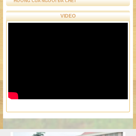
HƯƠNG CỦA NGƯỜI ĐÃ CHẾT
VIDEO