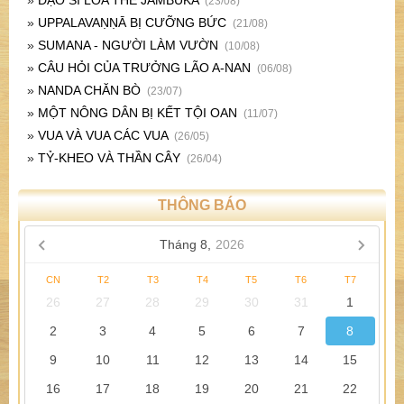
»
ĐẠO SĨ LÕA THỂ JAMBUKA
(23/08)
»
UPPALAVAṆṆĀ BỊ CƯỠNG BỨC
(21/08)
»
SUMANA - NGƯỜI LÀM VƯỜN
(10/08)
»
CÂU HỎI CỦA TRƯỞNG LÃO A-NAN
(06/08)
»
NANDA CHĂN BÒ
(23/07)
»
MỘT NÔNG DÂN BỊ KẾT TỘI OAN
(11/07)
»
VUA VÀ VUA CÁC VUA
(26/05)
»
TỶ-KHEO VÀ THẦN CÂY
(26/04)
THÔNG BÁO
Tháng 8,
2026
CN
T2
T3
T4
T5
T6
T7
26
27
28
29
30
31
1
2
3
4
5
6
7
8
9
10
11
12
13
14
15
16
17
18
19
20
21
22