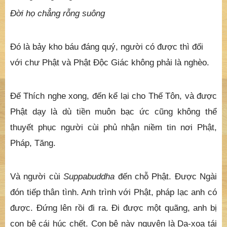
Ðời họ chẳng rỗng suông
Ðó là bảy kho báu đáng quý, người có được thì đối
với chư Phật và Phật Ðộc Giác không phải là nghèo.
Ðế Thích nghe xong, đến kể lại cho Thế Tôn, và được
Phật dạy là dù tiền muôn bạc ức cũng không thể
thuyết phục người cùi phủ nhận niềm tin nơi Phật,
Pháp, Tăng.
Và người cùi
Suppabuddha
đến chỗ Phật. Được Ngài
đón tiếp thân tình. Anh trình với Phật, pháp lạc anh có
được. Đứng lên rồi đi ra. Ði được một quãng, anh bị
con bê cái húc chết. Con bê này nguyên là Dạ-xoa tái