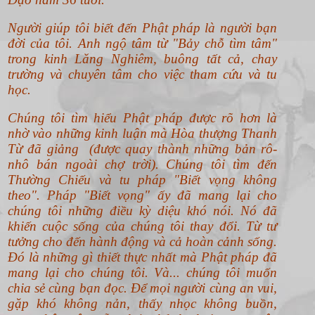
Người giúp tôi biết đến Phật pháp là người bạn
đời của tôi. Anh ngộ tâm từ "Bảy chỗ tìm tâm"
trong kinh Lăng Nghiêm, buông tất cả, chay
trường và chuyên tâm cho việc tham cứu và tu
học.
Chúng tôi tìm hiểu Phật pháp được rõ hơn là
nhờ vào những kinh luận mà Hòa thượng Thanh
Từ đã giảng (được quay thành những bản rô-
nhô bán ngoài chợ trời). Chúng tôi tìm đến
Thường Chiếu và tu pháp "Biết vọng không
theo".
Pháp "Biết vọng" ấy đã mang lại cho
chúng tôi những điều kỳ diệu khó nói. Nó đã
khiến cuộc sống của chúng tôi thay đổi. Từ tư
tưởng cho đến hành động và cả hoàn cảnh sống.
Đó là những gì thiết thực nhất mà Phật pháp đã
mang lại cho chúng tôi. Và... chúng tôi muốn
chia sẻ cùng bạn đọc. Để mọi người cùng an vui,
gặp khó không nản, thấy nhọc không buồn,