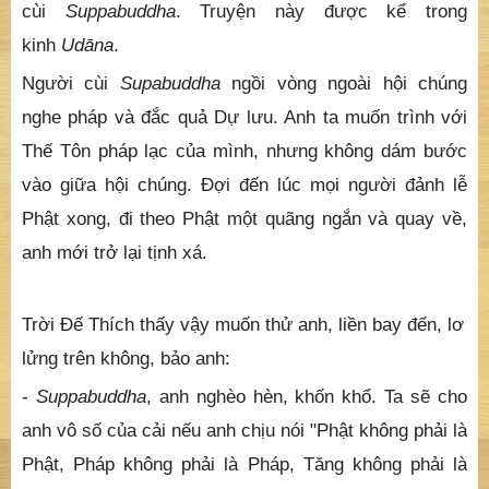
cùi
Suppabuddha
. Truyện này được kể trong
kinh
Udāna
.
Người cùi
Supabuddha
ngồi vòng ngoài hội chúng
nghe pháp và đắc quả Dự lưu. Anh ta muốn trình với
Thế Tôn pháp lạc của mình, nhưng không dám bước
vào giữa hội chúng. Ðợi đến lúc mọi người đảnh lễ
Phật xong, đi theo Phật một quãng ngắn và quay về,
anh mới trở lại tịnh xá.
Trời Ðế Thích thấy vậy muốn thử anh, liền bay đến, lơ
lửng trên không, bảo anh:
-
Suppabuddha
, anh nghèo hèn, khốn khổ. Ta sẽ cho
anh vô số của cải nếu anh chịu nói "Phật không phải là
Phật, Pháp không phải là Pháp, Tăng không phải là