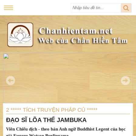
2 ***** TÍCH TRUYỆN PHÁP CÚ *****
ĐẠO SĨ LÕA THỂ JAMBUKA
Viên Chiếu dịch - theo bản Anh ngữ Buddhist Legent của học
giả Eugene Watson Burlingame.