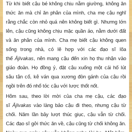
Từ khi biết cậu bé không chịu nằm giường, không ăn
thức ăn mà chỉ ăn phân của mình, cha mẹ cậu nghĩ
rằng chắc còn nhỏ quá nên không biết gì. Nhưmg lớn
lên, cậu cũng không chịu mặc quần áo, nằm dưới đất
và ăn phân của mình. Cha mẹ biết cậu không quen
sống trong nhà, có lẽ hợp với các đạo sĩ lõa
thể
Ājīvakas
, nên mang cậu đến xin họ thu nhận vào
giáo đoàn. Họ đồng ý, đặt cậu xuống một cái hố lút
sâu tận cổ, kê ván qua xương đòn gánh của cậu rồi
ngồi trên đó nhổ tóc cậu với lược thốt nốt.
Hôm sau, theo lời mời của cha mẹ cậu, các đạo
sĩ
Ājīvakas
vào làng bảo cậu đi theo, nhưng cậu từ
chối. Năm lần bảy lượt thúc giục, cậu vẫn từ chối.
Các đạo sĩ gởi thức ăn về, cậu cũng từ chối không ăn.