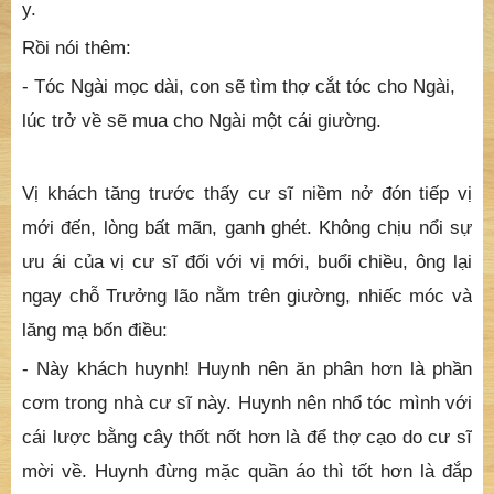
y.
Rồi nói thêm:
- Tóc Ngài mọc dài, con sẽ tìm thợ cắt tóc cho Ngài,
lúc trở về sẽ mua cho Ngài một cái giường.
Vị khách tăng trước thấy cư sĩ niềm nở đón tiếp vị
mới đến, lòng bất mãn, ganh ghét. Không chịu nổi sự
ưu ái của vị cư sĩ đối với vị mới, buổi chiều, ông lại
ngay chỗ Trưởng lão nằm trên giường, nhiếc móc và
lăng mạ bốn điều:
- Này khách huynh! Huynh nên ăn phân hơn là phần
cơm trong nhà cư sĩ này. Huynh nên nhổ tóc mình với
cái lược bằng cây thốt nốt hơn là để thợ cạo do cư sĩ
mời về. Huynh đừng mặc quần áo thì tốt hơn là đắp