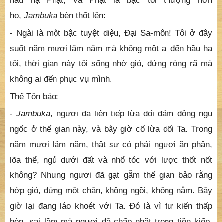
hầu hạ Phật, và Phật là bậc tối thượng hơn
họ,
Jambuka
bèn thốt lên:
- Ngài là một bậc tuyệt diệu, Ðại Sa-môn! Tôi ở đây
suốt năm mươi lăm năm mà không một ai đến hầu hạ
tôi, thời gian này tôi sống nhờ gió, đứng ròng rã mà
không ai đến phục vụ mình.
Thế Tôn bảo:
-
Jambuka
, ngươi đã liên tiếp lừa dối đám đông ngu
ngốc ở thế gian này, và bây giờ cố lừa dối Ta. Trong
năm mươi lăm năm, thật sự có phải ngươi ăn phân,
lõa thể, ngủ dưới đất và nhổ tóc với lược thốt nốt
không? Nhưng ngươi đã gạt gẫm thế gian bảo rằng
hớp gió, đứng một chân, không ngồi, không nằm. Bây
giờ lại đang láo khoét với Ta. Ðó là vì tư kiến thấp
hèn, sai lầm mà ngươi đã chấp nhặt trong tiền kiếp,