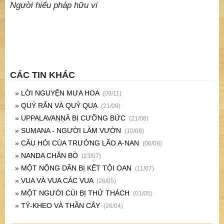
Người hiểu pháp hữu vi
CÁC TIN KHÁC
»
LỜI NGUYỆN MƯA HOA
(09/11)
»
QUỶ RẮN VÀ QUỶ QUẠ
(21/09)
»
UPPALAVAṆṆĀ BỊ CƯỠNG BỨC
(21/08)
»
SUMANA - NGƯỜI LÀM VƯỜN
(10/08)
»
CÂU HỎI CỦA TRƯỞNG LÃO A-NAN
(06/08)
»
NANDA CHĂN BÒ
(23/07)
»
MỘT NÔNG DÂN BỊ KẾT TỘI OAN
(11/07)
»
VUA VÀ VUA CÁC VUA
(26/05)
»
MỘT NGƯỜI CÙI BỊ THỬ THÁCH
(01/05)
»
TỶ-KHEO VÀ THẦN CÂY
(26/04)