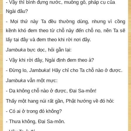
- Vậy thì bình đựng nước, muỗng gỗ, pháp cụ của
Ngài đâu?
- Mọi thứ này Ta đều thường dùng, nhưng vì cồng
kềnh khó đem theo từ chỗ này đến chỗ nọ, nên Ta sẽ
lấy tại đây và đem theo khi rời nơi đây.
Jambuka
bực dọc, hỏi gằn lại:
- Vậy khi rời đây, Ngài định đem theo à?
- Ðừng lo,
Jambuka
! Hãy chỉ cho Ta chỗ nào ở được.
Jambuka
vẫn một mực:
- Dạ không chỗ nào ở được, Ðại Sa-môn!
Thấy một hang núi rất gần, Phật hướng về đó hỏi:
- Có ai ở trong đó không?
- Thưa không, Ðại Sa-môn.