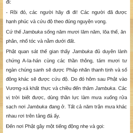
đi:
- Rồi đó, các người hãy đi đi! Các người đã được
hạnh phúc và cứu độ theo đúng nguyện vọng.
Cứ thế
Jambuka
sống năm mươi lăm năm, lõa thể, ăn
phân, nhổ tóc và nằm dưới đất.
Phật quan sát thế gian thấy
Jambuka
đủ duyên lành
chứng A-la-hán cùng các thần thông, tám mươi tư
ngàn chúng sanh sẽ dược Pháp nhãn thanh tịnh và số
đông khác sẽ được cứu độ. Do đó hôm sau Phật vào
Vương-xá khất thực và chiều đến thăm
Jambuka
. Các
vị trời biết được, dùng thần lực làm mưa xuống rửa
sạch nơi
Jambuka
đang ở. Tất cả năm trận mưa khác
nhau rơi trên tảng đá ấy.
Ðến nơi Phật gây một tiếng động nhẹ và gọi: