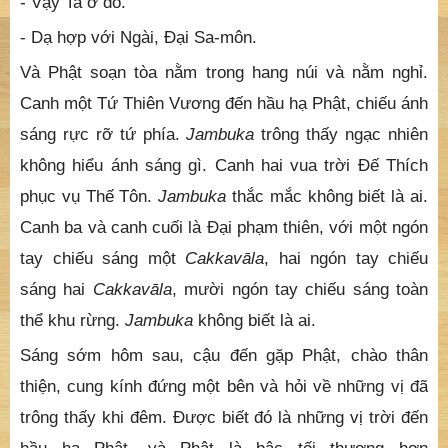
- Vậy Ta ở đó.
- Dạ hợp với Ngài, Ðại Sa-môn.
Và Phật soạn tòa nằm trong hang núi và nằm nghỉ.
Canh một Tứ Thiên Vương đến hầu hạ Phật, chiếu ánh
sáng rực rỡ tứ phía.
Jambuka
trông thấy ngạc nhiên
không hiểu ánh sáng gì. Canh hai vua trời Ðế Thích
phục vụ Thế Tôn.
Jambuka
thắc mắc không biết là ai.
Canh ba và canh cuối là Đại phạm thiên, với một ngón
tay chiếu sáng một
Cakkavāla
, hai ngón tay chiếu
sáng hai
Cakkavāla
, mười ngón tay chiếu sáng toàn
thể khu rừng.
Jambuka
không biết là ai.
Sáng sớm hôm sau, cậu đến gặp Phật, chào thân
thiện, cung kính đứng một bên và hỏi về những vị đã
trông thấy khi đêm. Ðược biết đó là những vị trời đến