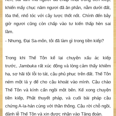
khiến mấy chục năm ngươi đã ăn phân, nằm dưới đất,
lõa thể, nhổ tóc với cây lược thốt nốt. Chính đến bây
giờ ngươi cũng còn chấp vào tư kiến thấp hèn sai
lầm.
- Nhưng, Ðại Sa-môn, tôi đã làm gì trong tiền kiếp?
Trong khi Thế Tôn kể lại chuyện xấu ác kiếp
trước,
Jambuka
rất xúc động và lòng cảm thấy khiêm
hạ, sợ hãi tội lỗi to tát, cậu phủ phục trên đất. Thế Tôn
ném một lá y để cho cậu khoát vào mình. Cậu chào
Thế Tôn và kính cẩn ngồi một bên. Kể xong chuyện
tiền kiếp, Phật thuyết pháp, và cuối bài pháp cậu
chứng A-la-hán cùng với thần thông. Cậu rời chỗ ngồi,
đảnh lễ Thế Tôn và xin được nhận vào Tăng đoàn.