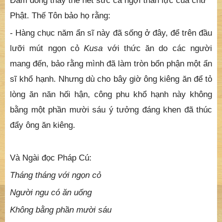
Ðám đông thấy thế hết sức ca ngợi thần lực của chư
Phật. Thế Tôn bảo họ rằng:
- Hàng chục năm ẩn sĩ này đã sống ở đây, để trên đầu
lưỡi mút ngọn cỏ
Kusa
với thức ăn do các người
mang đến, bảo rằng mình đã làm tròn bổn phận một ẩn
sĩ khổ hạnh. Nhưng dù cho bây giờ ông kiêng ăn để tỏ
lòng ăn năn hối hận, công phu khổ hạnh này không
bằng một phần mười sáu ý tưởng đáng khen đã thúc
đẩy ông ăn kiêng.
Và Ngài đọc Pháp Cú:
Tháng tháng với ngọn cỏ
Người ngu có ăn uống
Không bằng phần mười sáu