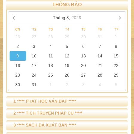
THÔNG BÁO
Tháng 8,
2026
CN
T2
T3
T4
T5
T6
T7
26
27
28
29
30
31
1
2
3
4
5
6
7
8
9
10
11
12
13
14
15
16
17
18
19
20
21
22
23
24
25
26
27
28
29
30
31
1
2
3
4
5
1 ***** PHẬT HỌC VẤN ĐÁP *****
2 ***** TÍCH TRUYỆN PHÁP CÚ *****
3 ***** SÁCH ĐÃ XUẤT BẢN *****