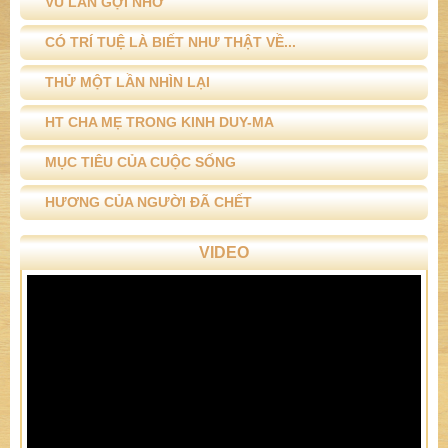
VU LAN GỢI NHỚ
CÓ TRÍ TUỆ LÀ BIẾT NHƯ THẬT VỀ...
THỬ MỘT LẦN NHÌN LẠI
HT CHA MẸ TRONG KINH DUY-MA
MỤC TIÊU CỦA CUỘC SỐNG
HƯƠNG CỦA NGƯỜI ĐÃ CHẾT
VIDEO