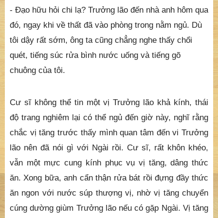
- Ðạo hữu hỏi chi lạ? Trưởng lão đến nhà anh hôm qua
đó, ngay khi về thất đã vào phòng trong nằm ngủ. Dù
tôi dậy rất sớm, ông ta cũng chẳng nghe thấy chổi
quét, tiếng súc rửa bình nước uống và tiếng gõ
chuông của tôi.
Cư sĩ không thể tin một vị Trưởng lão khả kính, thái
độ trang nghiêm lại có thể ngủ đến giờ này, nghĩ rằng
chắc vị tăng trước thấy mình quan tâm đến vi Trưởng
lão nên đã nói gì với Ngài rồi. Cư sĩ, rất khôn khéo,
vẫn một mực cung kính phục vụ vị tăng, dâng thức
ăn. Xong bữa, anh cẩn thận rửa bát rồi đựng đầy thức
ăn ngon với nước súp thượng vị, nhờ vị tăng chuyển
cúng dường giùm Trưởng lão nếu có gặp Ngài. Vị tăng