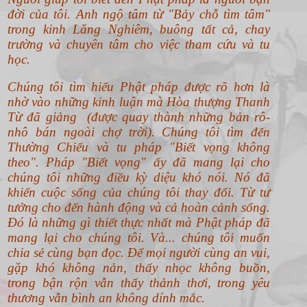
đời của tôi. Anh ngộ tâm từ "Bảy chỗ tìm tâm"
trong kinh Lăng Nghiêm, buông tất cả, chay
trường và chuyên tâm cho việc tham cứu và tu
học.
Chúng tôi tìm hiểu Phật pháp được rõ hơn là
nhờ vào những kinh luận mà Hòa thượng Thanh
Từ đã giảng (được quay thành những bản rô-
nhô bán ngoài chợ trời). Chúng tôi tìm đến
Thường Chiếu và tu pháp "Biết vọng không
theo".
Pháp "Biết vọng" ấy đã mang lại cho
chúng tôi những điều kỳ diệu khó nói. Nó đã
khiến cuộc sống của chúng tôi thay đổi. Từ tư
tưởng cho đến hành động và cả hoàn cảnh sống.
Đó là những gì thiết thực nhất mà Phật pháp đã
mang lại cho chúng tôi. Và... chúng tôi muốn
chia sẻ cùng bạn đọc. Để mọi người cùng an vui,
gặp khó không nản, thấy nhọc không buồn,
trong bận rộn vẫn thấy thảnh thơi, trong yêu
thương vẫn bình an không dính mắc.