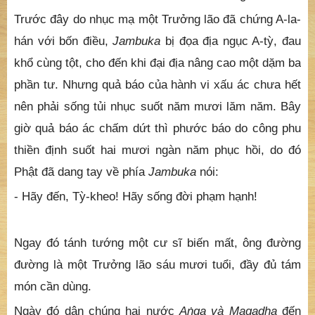
Trước đây do nhục mạ một Trưởng lão đã chứng A-la-
hán với bốn điều,
Jambuka
bị đọa địa ngục A-tỳ, đau
khổ cùng tột, cho đến khi đại địa nâng cao một dặm ba
phần tư. Nhưng quả báo của hành vi xấu ác chưa hết
nên phải sống tủi nhục suốt năm mươi lăm năm. Bây
giờ quả báo ác chấm dứt thì phước báo do công phu
thiền định suốt hai mươi ngàn năm phục hồi, do đó
Phật đã dang tay về phía
Jambuka
nói:
- Hãy đến, Tỳ-kheo! Hãy sống đời phạm hạnh!
Ngay đó tánh tướng một cư sĩ biến mất, ông đường
đường là một Trưởng lão sáu mươi tuổi, đầy đủ tám
món cần dùng.
Ngày đó dân chúng hai nước
A
ṅ
ga và Magadha
đến