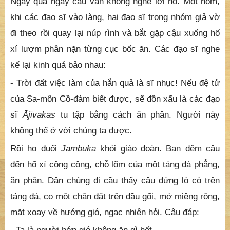
Ngày qua ngày cậu vẫn không nghe lời họ. Một hôm,
khi các đạo sĩ vào làng, hai đạo sĩ trong nhóm giả vờ
đi theo rồi quay lại núp rình và bắt gặp cậu xuống hố
xí lượm phân nặn từng cục bốc ăn. Các đạo sĩ nghe
kể lại kinh quá bảo nhau:
- Trời đất việc làm của hắn quả là sĩ nhục! Nếu đệ tử
của Sa-môn Cồ-đàm biết được, sẽ đồn xấu là các đạo
sĩ
Ājīvakas
tu tập bằng cách ăn phân. Người này
không thể ở với chúng ta được.
Rồi họ đuổi
Jambuka
khỏi giáo đoàn. Ban dêm cậu
đến hố xí công cộng, chỗ lõm của một tảng đá phẳng,
ăn phân. Dân chúng đi cầu thấy cậu đứng lò cò trên
tảng đá, co một chân đặt trên đầu gối, mở miệng rộng,
mặt xoay về hướng gió, ngạc nhiên hỏi. Cậu đáp: