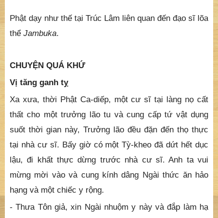
Phật dạy như thế tại Trúc Lâm liên quan đến đạo sĩ lõa
thể
Jambuka
.
CHUYỆN QUÁ KHỨ
Vị tăng ganh tỵ
Xa xưa, thời Phật Ca-diếp, một cư sĩ tại làng nọ cất
thất cho một trưởng lão tu và cung cấp tứ vật dụng
suốt thời gian này, Trưởng lão đều đặn đến thọ thực
tại nhà cư sĩ. Bấy giờ có một Tỳ-kheo đã dứt hết dục
lậu, đi khất thực dừng trước nhà cư sĩ. Anh ta vui
mừng mời vào và cung kính dâng Ngài thức ăn hảo
hạng và một chiếc y rộng.
- Thưa Tôn giả, xin Ngài nhuộm y này và đắp làm hạ