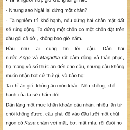
- Ta là người hớp gió không ăn gì hết.
- Nhưng sao Ngài lại đứng một chân?
- Ta nghiêm trì khổ hạnh, nếu đứng hai chân mặt đất
sẽ rúng động. Ta đứng một chân co một chân đặt trên
đầu gối cả đời, không bao giờ nằm.
Hầu như ai cũng tin lời cậu. Dân hai
nước
A
ṅ
ga
và
Magadha
rất cảm động và thán phục,
họ mang vô số thức ăn đến cho cậu, nhưng cậu không
muốn nhận bất cứ thứ gì, và bảo họ:
Ta chỉ ăn gió, không ăn món khác. Nếu không, khổ
hạnh của ta sẽ chấm dứt.
Dân làng một mực khẩn khoản cậu nhận, nhiều lần từ
chối không được, cậu phải để vào đầu lưỡi một chút
ngọn cỏ
Kusa
chấm với mật, bơ, mật mía, rồi đuổi họ