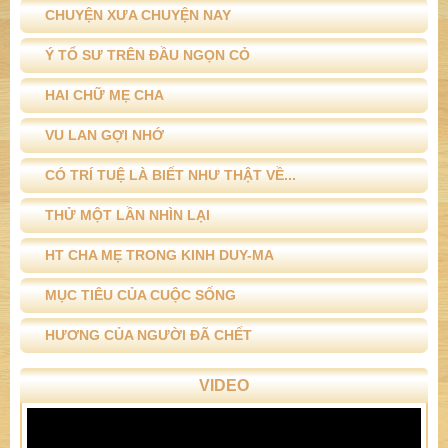
CHUYỆN XƯA CHUYỆN NAY
Ý TỔ SƯ TRÊN ĐẦU NGỌN CỎ
HAI CHỮ MẸ CHA
VU LAN GỢI NHỚ
CÓ TRÍ TUỆ LÀ BIẾT NHƯ THẬT VỀ...
THỬ MỘT LẦN NHÌN LẠI
HT CHA MẸ TRONG KINH DUY-MA
MỤC TIÊU CỦA CUỘC SỐNG
HƯƠNG CỦA NGƯỜI ĐÃ CHẾT
VIDEO