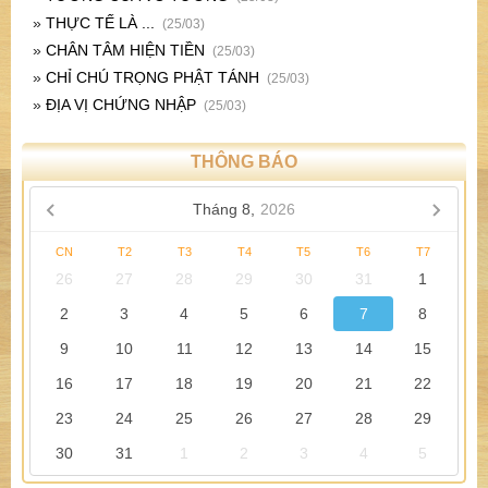
»
THỰC TẾ LÀ ...
(25/03)
»
CHÂN TÂM HIỆN TIỀN
(25/03)
»
CHỈ CHÚ TRỌNG PHẬT TÁNH
(25/03)
»
ĐỊA VỊ CHỨNG NHẬP
(25/03)
THÔNG BÁO
Tháng 8,
2026
CN
T2
T3
T4
T5
T6
T7
26
27
28
29
30
31
1
2
3
4
5
6
7
8
9
10
11
12
13
14
15
16
17
18
19
20
21
22
23
24
25
26
27
28
29
30
31
1
2
3
4
5