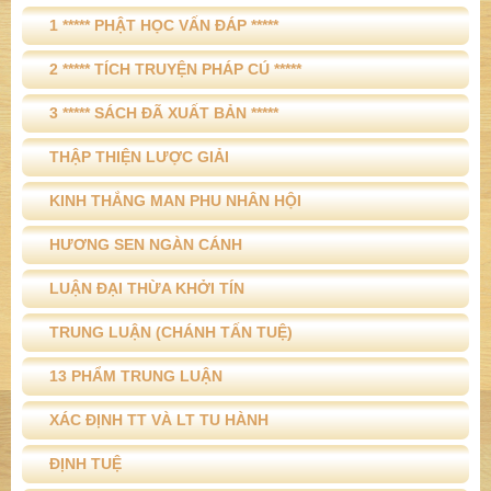
1 ***** PHẬT HỌC VẤN ĐÁP *****
2 ***** TÍCH TRUYỆN PHÁP CÚ *****
3 ***** SÁCH ĐÃ XUẤT BẢN *****
THẬP THIỆN LƯỢC GIẢI
KINH THẮNG MAN PHU NHÂN HỘI
HƯƠNG SEN NGÀN CÁNH
LUẬN ĐẠI THỪA KHỞI TÍN
TRUNG LUẬN (CHÁNH TẤN TUỆ)
13 PHẨM TRUNG LUẬN
XÁC ĐỊNH TT VÀ LT TU HÀNH
ĐỊNH TUỆ