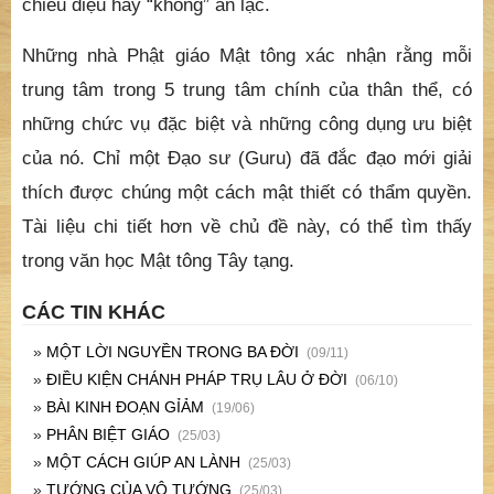
chiếu diệu hay “không” an lạc.
Những nhà Phật giáo Mật tông xác nhận rằng mỗi
trung tâm trong 5 trung tâm chính của thân thể, có
những chức vụ đặc biệt và những công dụng ưu biệt
của nó. Chỉ một Đạo sư (Guru) đã đắc đạo mới giải
thích được chúng một cách mật thiết có thẩm quyền.
Tài liệu chi tiết hơn về chủ đề này, có thể tìm thấy
trong văn học Mật tông Tây tạng.
CÁC TIN KHÁC
»
MỘT LỜI NGUYỀN TRONG BA ĐỜI
(09/11)
»
ĐIỀU KIỆN CHÁNH PHÁP TRỤ LÂU Ở ĐỜI
(06/10)
»
BÀI KINH ĐOẠN GỈẢM
(19/06)
»
PHÂN BIỆT GIÁO
(25/03)
»
MỘT CÁCH GIÚP AN LÀNH
(25/03)
»
TƯỚNG CỦA VÔ TƯỚNG
(25/03)