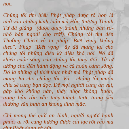
học.
Chúng tôi tìm hiểu Phật pháp được rõ hơn là
nhờ vào những kinh luận mà Hòa thượng Thanh
Từ đã giảng (được quay thành những bản rô-
nhô bán ngoài chợ trời). Chúng tôi tìm đến
Thường Chiếu và tu pháp "Biết vọng không
theo".
Pháp "Biết vọng" ấy đã mang lại cho
chúng tôi những điều kỳ diệu khó nói. Nó đã
khiến cuộc sống của chúng tôi thay đổi. Từ tư
tưởng cho đến hành động và cả hoàn cảnh sống.
Đó là những gì thiết thực nhất mà Phật pháp đã
mang lại cho chúng tôi. Và... chúng tôi muốn
chia sẻ cùng bạn đọc. Để mọi người cùng an vui,
gặp khó không nản, thấy nhọc không buồn,
trong bận rộn vẫn thấy thảnh thơi, trong yêu
thương vẫn bình an không dính mắc.
Chỉ mong thế giới an bình, người người hạnh
phúc, ai rồi cũng hưởng được cái lạc rốt ráo mà
chư Phật đang sở hữu.