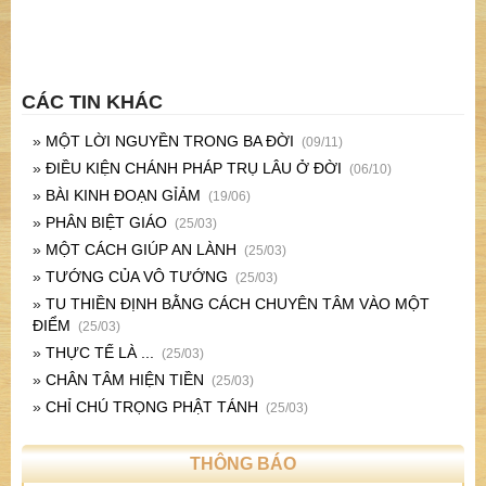
CÁC TIN KHÁC
»
MỘT LỜI NGUYỀN TRONG BA ĐỜI
(09/11)
»
ĐIỀU KIỆN CHÁNH PHÁP TRỤ LÂU Ở ĐỜI
(06/10)
»
BÀI KINH ĐOẠN GỈẢM
(19/06)
»
PHÂN BIỆT GIÁO
(25/03)
»
MỘT CÁCH GIÚP AN LÀNH
(25/03)
»
TƯỚNG CỦA VÔ TƯỚNG
(25/03)
»
TU THIỀN ĐỊNH BẰNG CÁCH CHUYÊN TÂM VÀO MỘT
ĐIỂM
(25/03)
»
THỰC TẾ LÀ ...
(25/03)
»
CHÂN TÂM HIỆN TIỀN
(25/03)
»
CHỈ CHÚ TRỌNG PHẬT TÁNH
(25/03)
THÔNG BÁO