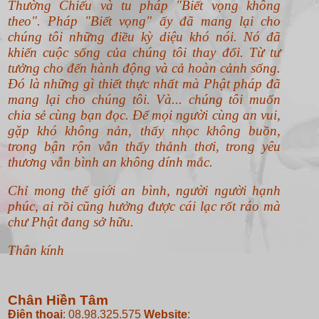
Thường Chiếu và tu pháp "Biết vọng không
theo".
Pháp "Biết vọng" ấy đã mang lại cho
chúng tôi những điều kỳ diệu khó nói. Nó đã
khiến cuộc sống của chúng tôi thay đổi. Từ tư
tưởng cho đến hành động và cả hoàn cảnh sống.
Đó là những gì thiết thực nhất mà Phật pháp đã
mang lại cho chúng tôi. Và... chúng tôi muốn
chia sẻ cùng bạn đọc. Để mọi người cùng an vui,
gặp khó không nản, thấy nhọc không buồn,
trong bận rộn vẫn thấy thảnh thơi, trong yêu
thương vẫn bình an không dính mắc.
Chỉ mong thế giới an bình, người người hạnh
phúc, ai rồi cũng hưởng được cái lạc rốt ráo mà
chư Phật đang sở hữu.
Thân kính
Chân Hiền Tâm
Điện thoại
: 08.98.325.575
Website
: