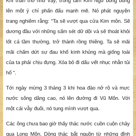
Khi than thở như vậy, trong tâm Kim Ngư bỗng bùng
lên một ý chí phấn đấu mạnh mẽ. Nó phát nguyện
trang nghiêm rằng: “Ta sẽ vượt qua cửa Kim môn. Sẽ
dương đầu với những sấm sét dữ dội và sẽ thoát khỏi
lốt cá tầm thường, trở thành rồng thiêng. Ta sẽ mãi
mãi chấm dứt sự đau khổ kinh khủng mà giống loài
của ta phải chịu đựng. Xóa bỏ đi dấu vết nhục nhằn tủi
hổ “.
Tới ngày mừng 3 tháng 3 khi hoa đào nở rộ và mực
nước sông dâng cao, nó lên đường đi Vũ Môn. Với
một cái vẫy đuôi, nó tung mình vượt qua.
Các ông chưa bao giờ thấy thác nước cuồn cuộn chảy
qua Long Môn. Dòng thác bắt nguồn từ những đỉnh