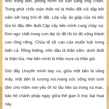
như trống dồn, phóng mình tới sẳn sàng ứng chiến.
Trong phút chốc toàn thân nó bị thiêu đốt vùi dập bởi
sấm sét long trời lỡ đất. Lớp vẫy áo giáp của nó bốc
lửa từ đầu đến đuôi.Cặp vây bên mình cung cháy rụi.
Kim ngư chết trong cơn đại tử để rồi từ đó sống thành
con rồng riêng. Chúa tể tối cao của muôn loài trong
biển cả. Rồng thiêng, trên đầu là thần sấm, dưới đuôi
là thần lửa. Hai bên mình là thần mưa và thần gió.
Giờ đây chuyển mình bay xa, giữa một bên là vầng
mây, một bên là sương mù.mang sức sống mới tưới
tẩm cho mầm non yếu ớt từ lâu héo úa trong xa mạc,
bảo hộ chánh pháp ngay giữa thế gian ô trọc bại hoại
này.