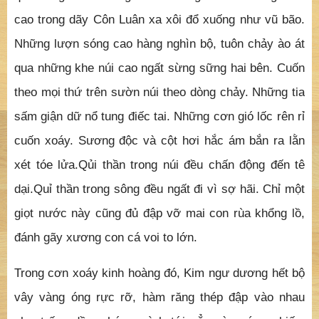
cao trong dãy Côn Luân xa xôi đổ xuống như vũ bão.
Những lượn sóng cao hàng nghìn bộ, tuôn chảy ào át
qua những khe núi cao ngất sừng sững hai bên. Cuốn
theo mọi thứ trên sườn núi theo dòng chảy. Những tia
sấm giận dữ nổ tung điếc tai. Những cơn gió lốc rên rỉ
cuốn xoáy. Sương độc và cột hơi hắc ám bắn ra lằn
xét tóe lửa.Qủi thần trong núi đều chấn động đến tê
dại.Quỉ thần trong sông đều ngất đi vì sợ hãi. Chỉ một
giọt nước này cũng đủ đập vỡ mai con rùa khổng lồ,
đánh gãy xương con cá voi to lớn.
Trong cơn xoáy kinh hoàng đó, Kim ngư dương hết bộ
vây vàng óng rực rỡ, hàm răng thép đập vào nhau