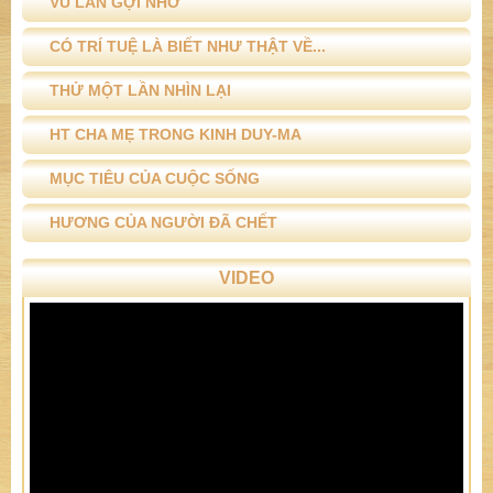
VU LAN GỢI NHỚ
CÓ TRÍ TUỆ LÀ BIẾT NHƯ THẬT VỀ...
THỬ MỘT LẦN NHÌN LẠI
HT CHA MẸ TRONG KINH DUY-MA
MỤC TIÊU CỦA CUỘC SỐNG
HƯƠNG CỦA NGƯỜI ĐÃ CHẾT
VIDEO