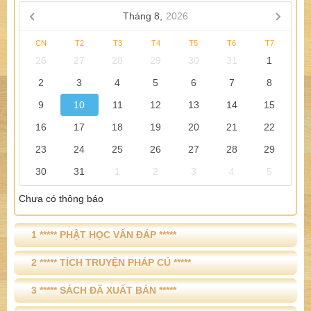
Tháng 8,
2026
CN
T2
T3
T4
T5
T6
T7
26
27
28
29
30
31
1
2
3
4
5
6
7
8
9
10
11
12
13
14
15
16
17
18
19
20
21
22
23
24
25
26
27
28
29
30
31
1
2
3
4
5
Chưa có thông báo
1 ***** PHẬT HỌC VẤN ĐÁP *****
2 ***** TÍCH TRUYỆN PHÁP CÚ *****
3 ***** SÁCH ĐÃ XUẤT BẢN *****