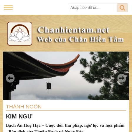
THÁNH NGÔN
KIM NGƯ
Bạch Ẩn Huệ Hạc – Cuộc đời, thư pháp, ngữ lục và họa phẩm
- Bản dịch của Thuần Bạch và Ngọc Bảo.