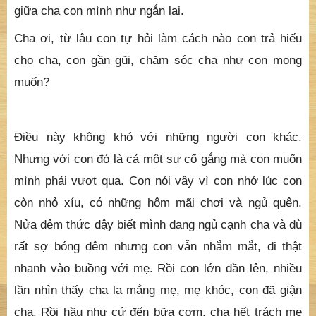
giữa cha con mình như ngắn lại.
Cha ơi, từ lâu con tự hỏi làm cách nào con trả hiếu
cho cha, con gần gũi, chăm sóc cha như con mong
muốn?
Điều này không khó với những người con khác.
Nhưng với con đó là cả một sự cố gắng mà con muốn
mình phải vượt qua. Con nói vậy vì con nhớ lúc con
còn nhỏ xíu, có những hôm mãi chơi và ngủ quên.
Nửa đêm thức dậy biết mình đang ngủ cạnh cha và dù
rất sợ bóng đêm nhưng con vẫn nhắm mắt, đi thật
nhanh vào buồng với mẹ. Rồi con lớn dần lên, nhiều
lần nhìn thấy cha la mắng mẹ, mẹ khóc, con đã giận
cha. Rồi hầu như cứ đến bữa cơm, cha hết trách mẹ