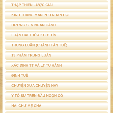
THẬP THIỆN LƯỢC GIẢI
KINH THẮNG MAN PHU NHÂN HỘI
HƯƠNG SEN NGÀN CÁNH
LUẬN ĐẠI THỪA KHỞI TÍN
TRUNG LUẬN (CHÁNH TẤN TUỆ)
13 PHẨM TRUNG LUẬN
XÁC ĐỊNH TT VÀ LT TU HÀNH
ĐỊNH TUỆ
CHUYỆN XƯA CHUYỆN NAY
Ý TỔ SƯ TRÊN ĐẦU NGỌN CỎ
HAI CHỮ MẸ CHA