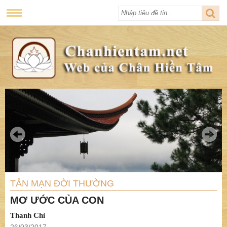
TẢN MẠN ĐỜI THƯỜNG
MƠ ƯỚC CỦA CON
Thanh Chỉ