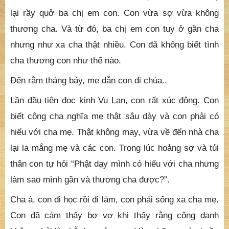
lại rầy quở ba chị em con. Con vừa sợ vừa không
thương cha. Và từ đó, ba chị em con tuy ở gần cha
nhưng như xa cha thật nhiều. Con đã không biết tình
cha thương con như thế nào.
Đến rằm tháng bảy, mẹ dẫn con đi chùa..
Lần đầu tiên đọc kinh Vu Lan, con rất xúc động. Con
biết công cha nghĩa mẹ thật sâu dày và con phải có
hiếu với cha mẹ. Thật không may, vừa về đến nhà cha
lại la mắng mẹ và các con. Trong lúc hoảng sợ và tủi
thân con tự hỏi “Phật dạy mình có hiếu với cha nhưng
làm sao mình gần và thương cha được?”.
Cha à, con đi học rồi đi làm, con phải sống xa cha mẹ.
Con đã cảm thấy bơ vơ khi thấy rằng công danh