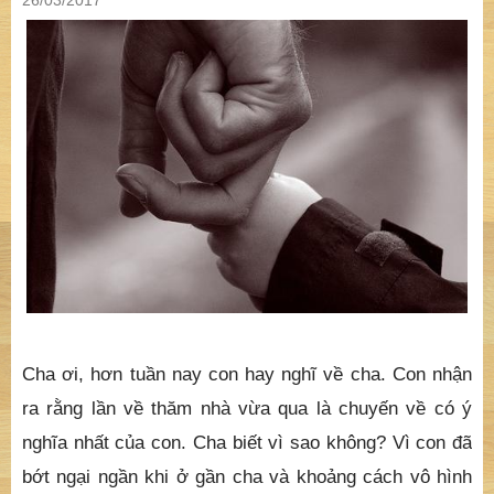
26/03/2017
Cha ơi, hơn tuần nay con hay nghĩ về cha. Con nhận
ra rằng lần về thăm nhà vừa qua là chuyến về có ý
nghĩa nhất của con. Cha biết vì sao không? Vì con đã
bớt ngại ngần khi ở gần cha và khoảng cách vô hình