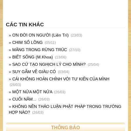
CÁC TIN KHÁC
»
ƠN ĐỜI ƠN NGƯỜI (Liên Trí)
(23/03)
»
CHIM SỔ LỒNG
(05/11)
»
MĂNG TRONG RỪNG TRÚC
(27/10)
»
BIẾT SỐNG (M.Khoa)
(13/06)
»
SAO CỨ TẠO NGHỊCH LÝ CHO MÌNH?
(25/04)
»
SUY GẪM VỀ GIÀU CÓ
(03/04)
»
CÁI KHÔNG HOÀN CHỈNH VỚI TƯ KIẾN CỦA MÌNH
(26/03)
»
MỘT NỬA MỘT NỬA
(26/03)
»
CUỐI NĂM...
(26/03)
»
KHÔNG NÊN THẢO LUẬN PHẬT PHÁP TRONG TRƯỜNG
HỢP NÀO?
(26/03)
THÔNG BÁO