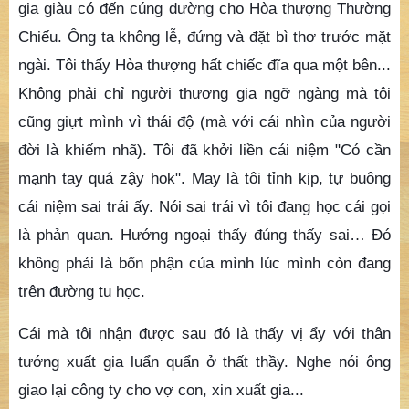
gia giàu có đến cúng dường cho Hòa thượng Thường
Chiếu. Ông ta không lễ, đứng và đặt bì thơ trước mặt
ngài. Tôi thấy Hòa thượng hất chiếc đĩa qua một bên...
Không phải chỉ người thương gia ngỡ ngàng mà tôi
cũng giựt mình vì thái độ (mà với cái nhìn của người
đời là khiếm nhã). Tôi đã khởi liền cái niệm "Có cần
mạnh tay quá zậy hok". May là tôi tỉnh kịp, tự buông
cái niệm sai trái ấy. Nói sai trái vì tôi đang học cái gọi
là phản quan. Hướng ngoại thấy đúng thấy sai… Đó
không phải là bổn phận của mình lúc mình còn đang
trên đường tu học.
Cái mà tôi nhận được sau đó là thấy vị ẩy với thân
tướng xuất gia luẩn quẩn ở thất thầy. Nghe nói ông
giao lại công ty cho vợ con, xin xuất gia...