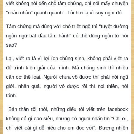
viết không nói đến chỗ tâm chứng, chỉ nói mấy chuyện
"nhàn nhàn" quanh quanh”. Tôi hơi lạ vì suy nghĩ đó.
Tâm chứng mà đúng với chỗ triệt ngộ thì "tuyệt đường
ngôn ngữ bặt dầu tâm hành" có thề dùng ngôn từ nói
sao?
Lại, viết ra là vì lợi ích chúng sinh, không phải viết ra
để trình kiến giải của mình. Mà chúng sinh thì nhiều
căn cơ thể loại. Người chưa vô được thì phài nói ngũ
giới, nhân quả, người vô được rồi thì nói thiền, nói
tánh.
Bản thân tôi thôi, những điểu tôi viết trên facebook
không có gì cao siêu, nhưng có nguoi nhắn tin "Chị ơi,
chị viết cái gì dễ hiểu cho em đọc với". Đương nhiên