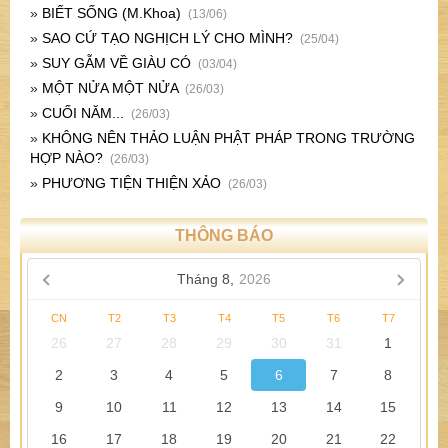
»
BIẾT SỐNG (M.Khoa)
(13/06)
»
SAO CỨ TẠO NGHỊCH LÝ CHO MÌNH?
(25/04)
»
SUY GẪM VỀ GIÀU CÓ
(03/04)
»
MỘT NỬA MỘT NỬA
(26/03)
»
CUỐI NĂM...
(26/03)
»
KHÔNG NÊN THẢO LUẬN PHẬT PHÁP TRONG TRƯỜNG
HỢP NÀO?
(26/03)
»
PHƯƠNG TIỆN THIỆN XẢO
(26/03)
THÔNG BÁO
Tháng 8,
2026
CN
T2
T3
T4
T5
T6
T7
26
27
28
29
30
31
1
2
3
4
5
6
7
8
9
10
11
12
13
14
15
16
17
18
19
20
21
22