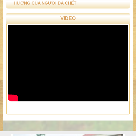
HƯƠNG CỦA NGƯỜI ĐÃ CHẾT
VIDEO