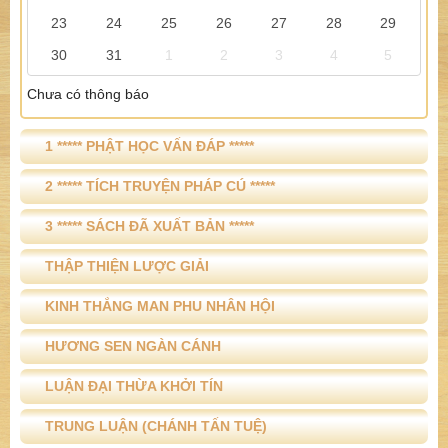
23
24
25
26
27
28
29
30
31
1
2
3
4
5
Chưa có thông báo
1 ***** PHẬT HỌC VẤN ĐÁP *****
2 ***** TÍCH TRUYỆN PHÁP CÚ *****
3 ***** SÁCH ĐÃ XUẤT BẢN *****
THẬP THIỆN LƯỢC GIẢI
KINH THẮNG MAN PHU NHÂN HỘI
HƯƠNG SEN NGÀN CÁNH
LUẬN ĐẠI THỪA KHỞI TÍN
TRUNG LUẬN (CHÁNH TẤN TUỆ)