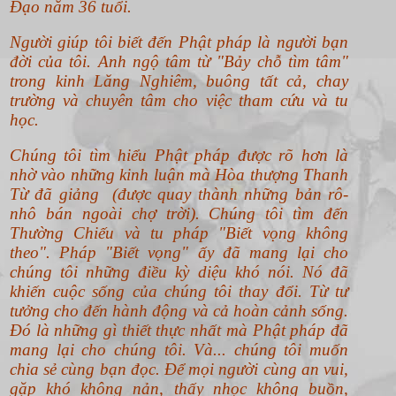
Đạo năm 36 tuổi.
Người giúp tôi biết đến Phật pháp là người bạn
đời của tôi. Anh ngộ tâm từ "Bảy chỗ tìm tâm"
trong kinh Lăng Nghiêm, buông tất cả, chay
trường và chuyên tâm cho việc tham cứu và tu
học.
Chúng tôi tìm hiểu Phật pháp được rõ hơn là
nhờ vào những kinh luận mà Hòa thượng Thanh
Từ đã giảng (được quay thành những bản rô-
nhô bán ngoài chợ trời). Chúng tôi tìm đến
Thường Chiếu và tu pháp "Biết vọng không
theo".
Pháp "Biết vọng" ấy đã mang lại cho
chúng tôi những điều kỳ diệu khó nói. Nó đã
khiến cuộc sống của chúng tôi thay đổi. Từ tư
tưởng cho đến hành động và cả hoàn cảnh sống.
Đó là những gì thiết thực nhất mà Phật pháp đã
mang lại cho chúng tôi. Và... chúng tôi muốn
chia sẻ cùng bạn đọc. Để mọi người cùng an vui,
gặp khó không nản, thấy nhọc không buồn,