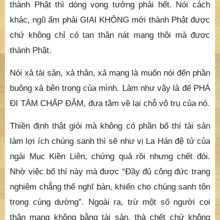
ra 3 hình thức xả thân, mạng, tài sản này không chỉ
nằm trên hình thức bên ngoài. Nó mang ý nghĩa thâm
sâu hơn nhiều. Bởi nếu chỉ có những hình thức đó mà
thoát được sanh tử và thấy được pháp thân thì mấy
chàng cảm tử Irad đều thành Phật hết. Song muốn
thành Phật thì dòng vọng tưởng phải hết. Nói cách
khác, ngũ ấm phải GIAI KHÔNG mới thành Phật được
chứ không chỉ có tan thân nát mạng thôi mà được
thành Phật.
Nói xả tài sản, xả thân, xả mạng là muốn nói đến phần
buông xả bên trong của mình. Làm như vậy là để PHÁ
ĐI TÂM CHẤP ĐẮM, đưa tâm về lại chỗ vô trụ của nó.
Thiền định thật giỏi mà không có phần bố thí tài sản