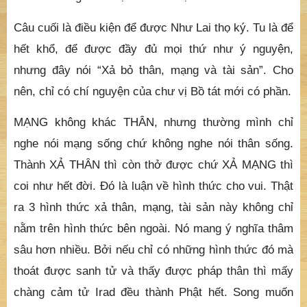
pháp thân Như Lai thì nhận ra được tính huyễn mộng
của sanh tử. “Sanh như đắp chăn đông, tử như cởi áo
hạ” nên nói không còn lão, bệnh, tử. Lão, bệnh, tử chỉ
là thứ huyễn hóa không thật, chỉ vì lợi ích của chúng
sanh mà hóa hiện lão, bệnh, tử như ngài Duy Ma Cật
nói “Vì chúng sanh bệnh nên ta bệnh”.
Câu cuối là điều kiện để được Như Lai thọ ký. Tu là để
hết khổ, để được đầy đủ mọi thứ như ý nguyện,
nhưng đây nói “Xả bỏ thân, mạng và tài sản”. Cho
nên, chỉ có chí nguyện của chư vị Bồ tát mới có phần.
MẠNG không khác THÂN, nhưng thường mình chỉ
nghe nói mạng sống chứ không nghe nói thân sống.
Thành XẢ THÂN thì còn thở được chứ XẢ MẠNG thì
coi như hết đời. Đó là luận về hình thức cho vui. Thật