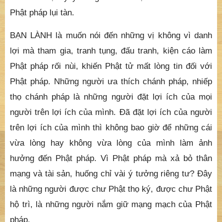
Tỷ kheo, Tỷ kheo ni, Ưu bà tắc, Ưu bà di là hai phái
nam nữ thuộc xuất gia và tại gia, gọp chung thành 4
hạng. Chư vị là những người nắm giữ mạng mạch của
Phật pháp. Nếu chư vị lấy lý tưởng cao cả làm ngọn
đuốc dẫn đường cho mình thì chánh pháp vững mạnh.
Nếu chư vị lấy ý riêng và danh lợi làm chỗ đến thì
Phật pháp lụi tàn.
BẠN LÀNH là muốn nói đến những vị không vì danh
lợi mà tham gia, tranh tụng, đấu tranh, kiện cáo làm
Phật pháp rối nùi, khiến Phật tử mất lòng tin đối với
Phật pháp. Những người ưa thích chánh pháp, nhiếp
thọ chánh pháp là những người đặt lợi ích của mọi
người trên lợi ích của mình. Đã đặt lợi ích của người
trên lợi ích của mình thì không bao giờ để những cái