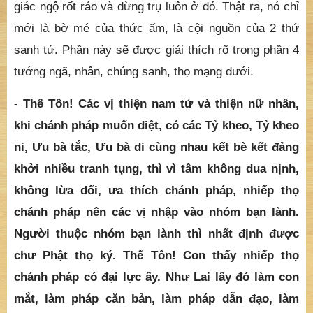
người để cùng họ hướng về Vô Thượng Chánh Đẳng
Chánh Giác.
MẠNG nói đây là muốn nói đến tướng thọ mạng trong
kinh Viên Giác. XẢ MẠNG là vượt qua trạng thái thanh
lương sáng chiếu mà nhiều người đã lầm tưởng là chỗ
giác ngộ rốt ráo và dừng trụ luôn ở đó. Thật ra, nó chỉ
mới là bờ mé của thức ấm, là cội nguồn của 2 thứ
sanh tử. Phần này sẽ được giải thích rõ trong phần 4
tướng ngã, nhân, chúng sanh, thọ mạng dưới.
- Thế Tôn! Các vị thiện nam tử và thiện nữ nhân,
khi chánh pháp muốn diệt, có các Tỷ kheo, Tỷ kheo
ni, Ưu bà tắc, Ưu bà di cùng nhau kết bè kết đảng
khởi nhiều tranh tụng, thì vì tâm không dua nịnh,
không lừa dối, ưa thích chánh pháp, nhiếp thọ