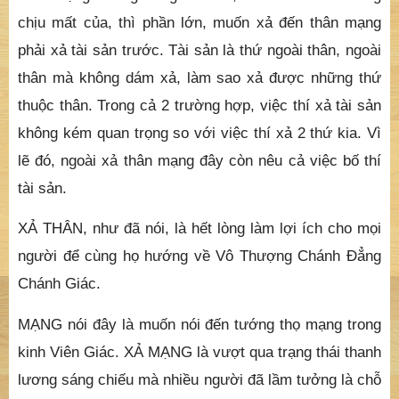
làm lợi ích chúng sanh thì sẽ như vị La Hán đệ tử của
ngài Mục Kiền Liên, chứng quả rồi nhưng chết đói.
Nhờ việc bố thí này mà được “Đầy đủ công đức trang
nghiêm chẳng thể nghĩ bàn, khiến cho chúng sanh tôn
trọng cúng dường”. Ngoài ra, trừ một số người coi
thân mạng không bằng tài sản, thà chết chứ không
chịu mất của, thì phần lớn, muốn xả đến thân mạng
phải xả tài sản trước. Tài sản là thứ ngoài thân, ngoài
thân mà không dám xả, làm sao xả được những thứ
thuộc thân. Trong cả 2 trường hợp, việc thí xả tài sản
không kém quan trọng so với việc thí xả 2 thứ kia. Vì
lẽ đó, ngoài xả thân mạng đây còn nêu cả việc bố thí
tài sản.
XẢ THÂN, như đã nói, là hết lòng làm lợi ích cho mọi