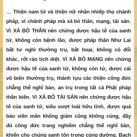
nữ nhân nhiếp thọ chánh pháp cũng chính là nhiếp thọ
chánh pháp”. Đây là lúc bỏ được hòn bọt nhỏ trở về
với biển cả mêng mông. ĐẠI là như vậy. Điều này sẽ
được nói rõ ở phần sau.
- Vì sao?
Là để giải thích.
… Thiện nam tử và thiện nữ nhân nhiếp thọ chánh
pháp, vì chánh pháp mà xả bỏ thân, mạng, tài sản.
Vì XẢ BỎ THÂN nên chứng được hậu tế của sanh
tử, không còn bệnh lão, được pháp thân Như Lai
bất tư nghì thường trụ, bất hoại, không có đổi
khác, rốt ráo tịch diệt. Vì XẢ BỎ MẠNG nên chứng
được hậu tế của sanh tử, không còn tử, được cái
vô biên thường trụ, thành tựu các thiện công đức