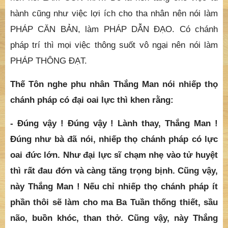
trợ duyên cho chánh pháp hiển lộ. Cho nên, quan
trọng vẫn là nhiếp thọ chánh pháp. Vì thế nói “Như Lai
lấy đó làm con mắt, làm pháp căn bản, làm pháp dẫn
đạo, làm pháp thông đạt”. Nhiếp thọ chánh pháp thì có
chánh pháp trí. Có chánh pháp trí thì không lầm lẫn
nên nói LÀM CON MẮT. Đó là nền tảng cho việc tu
hành cũng như việc lợi ích cho tha nhân nên nói làm
PHÁP CĂN BẢN, làm PHÁP DẪN ĐẠO. Có chánh
pháp trí thì mọi việc thông suốt vô ngại nên nói làm
PHÁP THÔNG ĐẠT.
Thế Tôn nghe phu nhân Thắng Man nói nhiếp thọ
chánh pháp có đại oai lực thì khen rằng:
- Đúng vậy ! Đúng vậy ! Lành thay, Thắng Man !
Đúng như bà đã nói, nhiếp thọ chánh pháp có lực