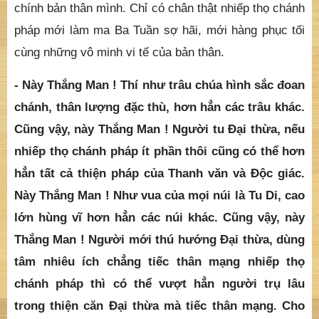
cũng đều nói lên năng lực công đức của nhiếp thọ
chánh pháp. Nếu mình chịu xả bỏ thân mạng và tài
sản để nhiếp thọ chánh pháp, dù chỉ ít phần thôi, cũng
làm cho ma Ba Tuần đau đớn khổ sở. Ma Ba Tuần là
chỉ cho những vô minh hoặc nghiệp chướng ngại trong
chính bản thân mình. Chỉ có chân thật nhiếp thọ chánh
pháp mới làm ma Ba Tuần sợ hãi, mới hàng phục tối
cùng những vô minh vi tế của bản thân.
- Này Thắng Man ! Thí như trâu chúa hình sắc đoan
chánh, thân lượng đặc thù, hơn hẳn các trâu khác.
Cũng vậy, này Thắng Man ! Người tu Đại thừa, nếu
nhiếp thọ chánh pháp ít phần thôi cũng có thể hơn
hẳn tất cả thiện pháp của Thanh văn và Độc giác.
Này Thắng Man ! Như vua của mọi núi là Tu Di, cao