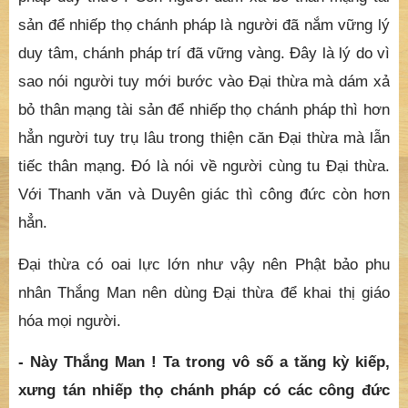
cứu người.
Tiếc thân mạng tài sản vì còn thấy những thứ đó là
thật. Thấy thật vì chưa có được loại chánh pháp trí
thâm sâu, chưa thấy được “Tam giới duy tâm, vạn
pháp duy thức”. Còn người dám xả bỏ thân mạng tài
sản để nhiếp thọ chánh pháp là người đã nắm vững lý
duy tâm, chánh pháp trí đã vững vàng. Đây là lý do vì
sao nói người tuy mới bước vào Đại thừa mà dám xả
bỏ thân mạng tài sản để nhiếp thọ chánh pháp thì hơn
hẳn người tuy trụ lâu trong thiện căn Đại thừa mà lẫn
tiếc thân mạng. Đó là nói về người cùng tu Đại thừa.
Với Thanh văn và Duyên giác thì công đức còn hơn
hẳn.