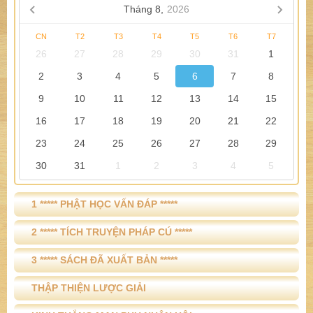
»
KINH THẮNG MAN PHU NHÂN HỘI (P.6)
(01/04)
»
KINH THẮNG MAN PHU NHÂN HỘI (P.7)
(01/04)
»
KINH THẮNG MAN PHU NHÂN HỘI (P.8)
(01/04)
»
KINH THẮNG MAN PHU NHÂN HỘI (P.10)
(01/04)
THÔNG BÁO
Tháng 8,
2026
CN
T2
T3
T4
T5
T6
T7
26
27
28
29
30
31
1
2
3
4
5
6
7
8
9
10
11
12
13
14
15
16
17
18
19
20
21
22
23
24
25
26
27
28
29
30
31
1
2
3
4
5