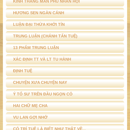
1 ***** PHẬT HỌC VẤN ĐÁP *****
2 ***** TÍCH TRUYỆN PHÁP CÚ *****
3 ***** SÁCH ĐÃ XUẤT BẢN *****
THẬP THIỆN LƯỢC GIẢI
KINH THẮNG MAN PHU NHÂN HỘI
HƯƠNG SEN NGÀN CÁNH
LUẬN ĐẠI THỪA KHỞI TÍN
TRUNG LUẬN (CHÁNH TẤN TUỆ)
13 PHẨM TRUNG LUẬN
XÁC ĐỊNH TT VÀ LT TU HÀNH
ĐỊNH TUỆ