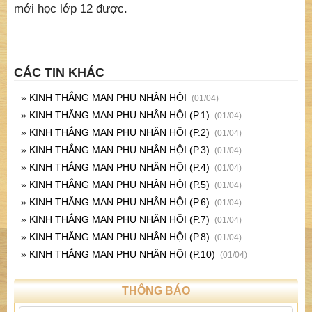
Thanh văn, Độc giác và Đại thừa. Vì thế nói “Trụ nơi
Đại thừa, nhiếp thọ Đại thừa là trụ nơi nhiếp thọ Thanh
văn, Độc giác cùng các thiện pháp của thế gian và
xuất thế gian”. Như người học thẳng vào lớp 12 thì
chương trình từ lớp 11 trở xuống đều đã thông suốt
mới học lớp 12 được.
CÁC TIN KHÁC
»
KINH THẮNG MAN PHU NHÂN HỘI
(01/04)
»
KINH THẮNG MAN PHU NHÂN HỘI (P.1)
(01/04)
»
KINH THẮNG MAN PHU NHÂN HỘI (P.2)
(01/04)
»
KINH THẮNG MAN PHU NHÂN HỘI (P.3)
(01/04)
»
KINH THẮNG MAN PHU NHÂN HỘI (P.4)
(01/04)
»
KINH THẮNG MAN PHU NHÂN HỘI (P.5)
(01/04)