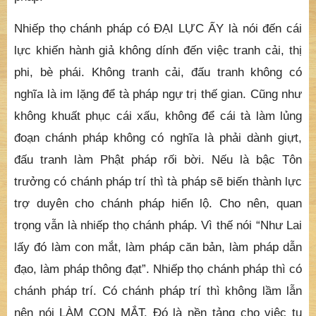
vừa lòng hay không vừa lòng của mình làm ảnh
hưởng đến Phật pháp. Vì Phật pháp mà xả bỏ thân
mạng và tài sản, huống chỉ vài ý tưởng riêng tư? Đây
là những người được chư Phật thọ ký, được chư Phật
hộ trì, là những người nắm giữ mạng mạch của Phật
pháp.
Nhiếp thọ chánh pháp có ĐẠI LỰC ẤY là nói đến cái
lực khiến hành giả không dính đến việc tranh cải, thị
phi, bè phái. Không tranh cải, đấu tranh không có
nghĩa là im lặng để tà pháp ngự trị thế gian. Cũng như
không khuất phục cái xấu, không để cái tà làm lủng
đoạn chánh pháp không có nghĩa là phải dành giựt,
đấu tranh làm Phật pháp rối bời. Nếu là bậc Tôn
trưởng có chánh pháp trí thì tà pháp sẽ biến thành lực