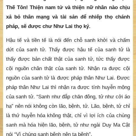
chẳng thể nghĩ bàn, an trụ trong tất cả Phật pháp
thần biến. Vì XẢ BỎ TÀI SẢN nên chứng được hậu
tế của sanh tử, siêu vượt loài hữu tình, được quả
báo viên mãn không giảm cũng không cùng, đầy
đủ công đức trang nghiêm chẳng thể nghĩ bàn,
khiến cho chúng sanh tôn trọng cúng dường. Bạch
Thế Tôn! Thiện nam tử và thiện nữ nhân nào chịu
xả bỏ thân mạng và tài sản để nhiếp thọ chánh
pháp, sẽ được chư Như Lai thọ ký.
Hậu tế và tiền tế là nói đến chỗ sanh khởi và chấm
dứt của sanh tử. Thấy được hậu tế của sanh tử là
thấy được bản chất thật của sanh tử, tức thấy được
cội nguồn chân thật của sanh tử. Nhận ra được cội
nguồn của sanh tử là được pháp thân Như Lai. Được