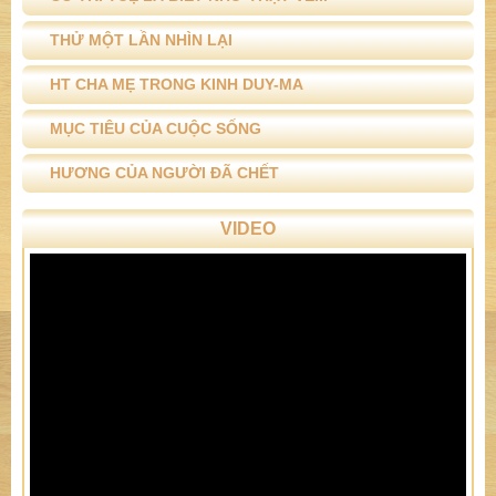
CHUYỆN XƯA CHUYỆN NAY
Ý TỔ SƯ TRÊN ĐẦU NGỌN CỎ
HAI CHỮ MẸ CHA
VU LAN GỢI NHỚ
CÓ TRÍ TUỆ LÀ BIẾT NHƯ THẬT VỀ...
THỬ MỘT LẦN NHÌN LẠI
HT CHA MẸ TRONG KINH DUY-MA
MỤC TIÊU CỦA CUỘC SỐNG
HƯƠNG CỦA NGƯỜI ĐÃ CHẾT
VIDEO