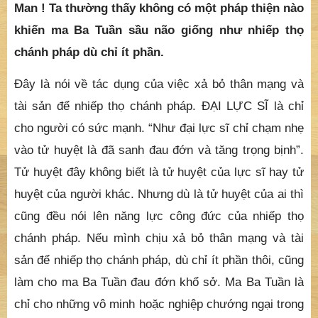
oai đức lớn. Như đại lực sĩ chạm nhẹ vào tử huyệt
thì rất đau đớn và càng tăng trọng bịnh. Cũng vậy,
này Thắng Man ! Nếu chỉ nhiếp thọ chánh pháp ít
phần thôi sẽ làm cho ma Ba Tuần thống thiết, sầu
não, buồn khóc, than thở. Cũng vậy, này Thắng
Man ! Ta thường thấy không có một pháp thiện nào
khiến ma Ba Tuần sầu não giống như nhiếp thọ
chánh pháp dù chỉ ít phần.
Đây là nói về tác dụng của việc xả bỏ thân mạng và
tài sản để nhiếp thọ chánh pháp. ĐẠI LỰC SĨ là chỉ
cho người có sức mạnh. “Như đại lực sĩ chỉ chạm nhẹ
vào tử huyệt là đã sanh đau đớn và tăng trọng bịnh”.
Tử huyệt đây không biết là tử huyệt của lực sĩ hay tử
huyệt của người khác. Nhưng dù là tử huyệt của ai thì