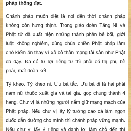
chánh pháp nên các vị nhập vào nhóm bạn lành.
Người thuộc nhóm bạn lành thì nhất định được
chư Phật thọ ký. Thế Tôn! Con thấy nhiếp thọ
chánh pháp có đại lực ấy. Như Lai lấy đó làm con
mắt, làm pháp căn bản, làm pháp dẫn đạo, làm
pháp thông đạt.
Chánh pháp muốn diệt là nói đến thời chánh pháp
không còn hưng thịnh. Trong giáo đoàn Tăng Ni và
Phật tử đã xuất hiện những thành phần bê bối, giới
luật không nghiêm, dùng chùa chiền Phật pháp làm
chỗ kiếm ăn thay vì xả bỏ thân mạng tài sản như Phật
đã dạy. Đã có tư lợi riêng tư thì phải có thị phi, bè
phái, mất đoàn kết.