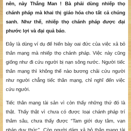
lớn hùng vĩ hơn hẳn các núi khác. Cũng vậy, này
Thắng Man ! Người mới thú hướng Đại thừa, dùng
tâm nhiêu ích chẳng tiếc thân mạng nhiếp thọ
chánh pháp thì có thể vượt hẳn người trụ lâu
trong thiện căn Đại thừa mà tiếc thân mạng. Cho
nên, này Thắng Man ! Bà phải dùng nhiếp thọ
chánh pháp mà khai thị giáo hóa cho tất cả chúng
sanh. Như thế, nhiếp thọ chánh pháp được đại
phước lợi và đại quả báo.
Đây là dùng ví dụ để hiển bày oai đức của việc xả bỏ
thân mạng mà nhiếp thọ chánh pháp. Việc này cũng
giống như đi cứu người bị nạn sông nước. Người tiếc
thân mạng thì không thể nào bương chải cứu người
như người chẳng tiếc thân mạng, chỉ nghĩ đến việc