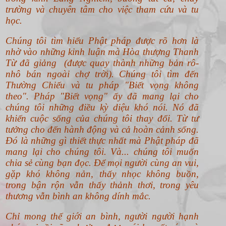
NHÂN DUYÊN AN LÀNH
Sau những thăng trầm của cuộc đời, tôi đến với
Đạo năm 36 tuổi.
Người giúp tôi biết đến Phật pháp là người bạn
đời của tôi. Anh ngộ tâm từ "Bảy chỗ tìm tâm"
trong kinh Lăng Nghiêm, buông tất cả, chay
trường và chuyên tâm cho việc tham cứu và tu
học.
Chúng tôi tìm hiểu Phật pháp được rõ hơn là
nhờ vào những kinh luận mà Hòa thượng Thanh
Từ đã giảng (được quay thành những bản rô-
nhô bán ngoài chợ trời). Chúng tôi tìm đến
Thường Chiếu và tu pháp "Biết vọng không
theo".
Pháp "Biết vọng" ấy đã mang lại cho
chúng tôi những điều kỳ diệu khó nói. Nó đã
khiến cuộc sống của chúng tôi thay đổi. Từ tư
tưởng cho đến hành động và cả hoàn cảnh sống.
Đó là những gì thiết thực nhất mà Phật pháp đã