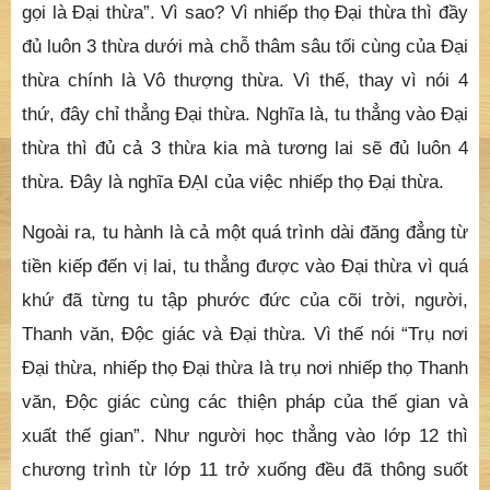
giác cùng các thiện pháp của thế gian và xuất thế
gian.
Trên, phân bày chánh pháp có đến 4 thứ là thiện căn
cõi Trời Người, Thanh văn, Duyên giác và Vô thượng
thừa. Đây phu nhân nói thẳng “Nhiếp thọ chánh pháp
gọi là Đại thừa”. Vì sao? Vì nhiếp thọ Đại thừa thì đầy
đủ luôn 3 thừa dưới mà chỗ thâm sâu tối cùng của Đại
thừa chính là Vô thượng thừa. Vì thế, thay vì nói 4
thứ, đây chỉ thẳng Đại thừa. Nghĩa là, tu thẳng vào Đại
thừa thì đủ cả 3 thừa kia mà tương lai sẽ đủ luôn 4
thừa. Đây là nghĩa ĐẠI của việc nhiếp thọ Đại thừa.
Ngoài ra, tu hành là cả một quá trình dài đăng đẳng từ
tiền kiếp đến vị lai, tu thẳng được vào Đại thừa vì quá
khứ đã từng tu tập phước đức của cõi trời, người,