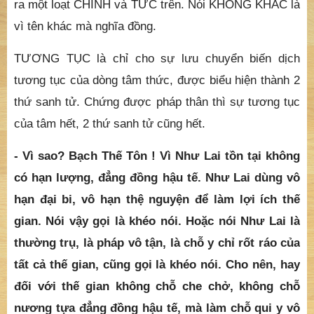
ra một loạt CHÍNH và TỨC trên. Nói KHÔNG KHÁC là
vì tên khác mà nghĩa đồng.
TƯƠNG TỤC là chỉ cho sự lưu chuyển biến dịch
tương tục của dòng tâm thức, được biểu hiện thành 2
thứ sanh tử. Chứng được pháp thân thì sự tương tục
của tâm hết, 2 thứ sanh tử cũng hết.
- Vì sao? Bạch Thế Tôn ! Vì Như Lai tồn tại không
có hạn lượng, đẳng đồng hậu tế. Như Lai dùng vô
hạn đại bi, vô hạn thệ nguyện để làm lợi ích thế
gian. Nói vậy gọi là khéo nói. Hoặc nói Như Lai là
thường trụ, là pháp vô tận, là chỗ y chỉ rốt ráo của
tất cả thế gian, cũng gọi là khéo nói. Cho nên, hay
đối với thế gian không chỗ che chở, không chỗ
nương tựa đẳng đồng hậu tế, mà làm chỗ qui y vô