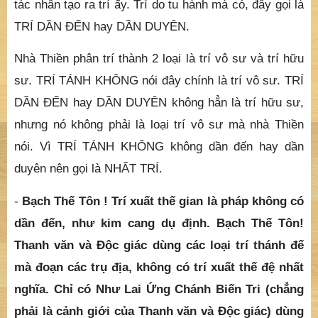
tác nhân tạo ra trí ấy. Trí do tu hành mà có, đây gọi là
TRÍ DẦN ĐẾN hay DẦN DUYÊN.
Nhà Thiền phân trí thành 2 loại là trí vô sư và trí hữu
sư. TRÍ TÁNH KHÔNG nói đây chính là trí vô sư. TRÍ
DẦN ĐẾN hay DẦN DUYÊN không hẳn là trí hữu sư,
nhưng nó không phải là loại trí vô sư mà nhà Thiền
nói. Vì TRÍ TÁNH KHÔNG không dần đến hay dần
duyên nên gọi là NHẤT TRÍ.
-
Bạch Thế Tôn ! Trí xuất thế gian là pháp không có
dần đến, như kim cang dụ định. Bạch Thế Tôn!
Thanh văn và Độc giác dùng các loại trí thánh đế
mà đoạn các trụ địa, không có trí xuất thế đệ nhất
nghĩa. Chỉ có Như Lai Ứng Chánh Biến Tri (chẳng
phải là cảnh giới của Thanh văn và Độc giác) dùng