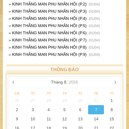
»
KINH THẮNG MAN PHU NHÂN HỘI (P.2)
(01/04)
»
KINH THẮNG MAN PHU NHÂN HỘI (P.3)
(01/04)
»
KINH THẮNG MAN PHU NHÂN HỘI (P.4)
(01/04)
»
KINH THẮNG MAN PHU NHÂN HỘI (P.5)
(01/04)
»
KINH THẮNG MAN PHU NHÂN HỘI (P.6)
(01/04)
»
KINH THẮNG MAN PHU NHÂN HỘI (P.7)
(01/04)
»
KINH THẮNG MAN PHU NHÂN HỘI (P.8)
(01/04)
»
KINH THẮNG MAN PHU NHÂN HỘI (P.9)
(01/04)
THÔNG BÁO
Tháng 8,
2026
CN
T2
T3
T4
T5
T6
T7
26
27
28
29
30
31
1
2
3
4
5
6
7
8
9
10
11
12
13
14
15
16
17
18
19
20
21
22