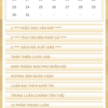
23
24
25
26
27
28
29
30
31
1
2
3
4
5
1 ***** PHẬT HỌC VẤN ĐÁP *****
2 ***** TÍCH TRUYỆN PHÁP CÚ *****
3 ***** SÁCH ĐÃ XUẤT BẢN *****
THẬP THIỆN LƯỢC GIẢI
KINH THẮNG MAN PHU NHÂN HỘI
HƯƠNG SEN NGÀN CÁNH
LUẬN ĐẠI THỪA KHỞI TÍN
TRUNG LUẬN (CHÁNH TẤN TUỆ)
13 PHẨM TRUNG LUẬN