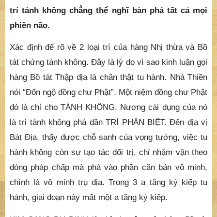
trí tánh không chẳng thể nghĩ bàn phá tất cả mọi
phiền não.
Xác định để rõ về 2 loại trí của hàng Nhị thừa và Bồ
tát chứng tánh không. Đây là lý do vì sao kinh luận gọi
hàng Bồ tát Thập địa là chân thật tu hành. Nhà Thiền
nói “Đốn ngộ đồng chư Phật”. Một niệm đồng chư Phật
đó là chỉ cho TÁNH KHÔNG. Nương cái dụng của nó
là trí tánh không phá dần TRÍ PHÂN BIỆT. Đến địa vị
Bát Địa, thấy được chỗ sanh của vọng tưởng, việc tu
hành không còn sự tạo tác đối trị, chỉ nhậm vận theo
dòng pháp chấp mà phá vào phần căn bản vô minh,
chính là vô minh trụ địa. Trong 3 a tăng kỳ kiếp tu
hành, giai đoạn này mất một a tăng kỳ kiếp.