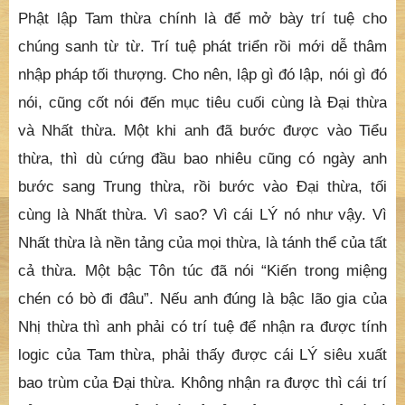
Phật lập Tam thừa chính là để mở bày trí tuệ cho
chúng sanh từ từ. Trí tuệ phát triển rồi mới dễ thâm
nhập pháp tối thượng. Cho nên, lập gì đó lập, nói gì đó
nói, cũng cốt nói đến mục tiêu cuối cùng là Đại thừa
và Nhất thừa. Một khi anh đã bước được vào Tiểu
thừa, thì dù cứng đầu bao nhiêu cũng có ngày anh
bước sang Trung thừa, rồi bước vào Đại thừa, tối
cùng là Nhất thừa. Vì sao? Vì cái LÝ nó như vậy. Vì
Nhất thừa là nền tảng của mọi thừa, là tánh thể của tất
cả thừa. Một bậc Tôn túc đã nói “Kiến trong miệng
chén có bò đi đâu”. Nếu anh đúng là bậc lão gia của
Nhị thừa thì anh phải có trí tuệ để nhận ra được tính
logic của Tam thừa, phải thấy được cái LÝ siêu xuất
bao trùm của Đại thừa. Không nhận ra được thì cái trí