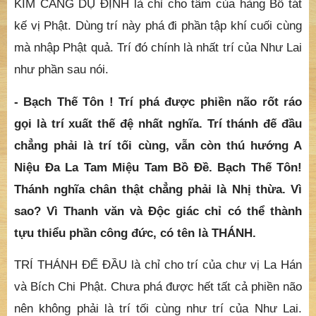
KIM CANG DỤ ĐỊNH là chỉ cho tâm của hàng Bồ tát
kế vị Phật. Dùng trí này phá đi phần tập khí cuối cùng
mà nhập Phật quả. Trí đó chính là nhất trí của Như Lai
như phần sau nói.
- Bạch Thế Tôn ! Trí phá được phiền não rốt ráo
gọi là trí xuất thế đệ nhất nghĩa. Trí thánh đế đầu
chẳng phải là trí tối cùng, vẫn còn thú hướng A
Niệu Đa La Tam Miệu Tam Bồ Đề. Bạch Thế Tôn!
Thánh nghĩa chân thật chẳng phải là Nhị thừa. Vì
sao? Vì Thanh văn và Độc giác chỉ có thể thành
tựu thiểu phần công đức, có tên là THÁNH.
TRÍ THÁNH ĐẾ ĐẦU là chỉ cho trí của chư vị La Hán
và Bích Chi Phật. Chưa phá được hết tất cả phiền não
nên không phải là trí tối cùng như trí của Như Lai.