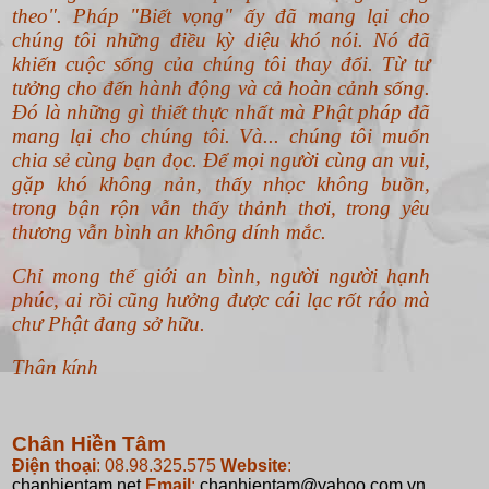
theo".
Pháp "Biết vọng" ấy đã mang lại cho
chúng tôi những điều kỳ diệu khó nói. Nó đã
khiến cuộc sống của chúng tôi thay đổi. Từ tư
tưởng cho đến hành động và cả hoàn cảnh sống.
Đó là những gì thiết thực nhất mà Phật pháp đã
mang lại cho chúng tôi. Và... chúng tôi muốn
chia sẻ cùng bạn đọc. Để mọi người cùng an vui,
gặp khó không nản, thấy nhọc không buồn,
trong bận rộn vẫn thấy thảnh thơi, trong yêu
thương vẫn bình an không dính mắc.
Chỉ mong thế giới an bình, người người hạnh
phúc, ai rồi cũng hưởng được cái lạc rốt ráo mà
chư Phật đang sở hữu.
Thân kính
Chân Hiền Tâm
Điện thoại
: 08.98.325.575
Website
:
chanhientam.net
Email
:
chanhientam@yahoo.com.vn