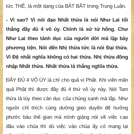
tức THỂ, là một dạng của BÁT BẤT trong Trung Luận.
- Vì sao? Vì nói đạo Nhất thừa là nói Như Lai tối
thắng đầy đủ 4 vô úy. Chính là sử tử hống. Chư
Như Lai theo tánh dục của người đời mà lập bày
phương tiện. Nói đến Nhị thừa tức là nói Đại thừa.
Vì Đệ nhất nghĩa không có hai thừa. Nhị thừa đồng
nhập Nhất thừa. Nhất thừa là thắng nghĩa thừa.
ĐẦY ĐỦ 4 VÔ ÚY là chỉ cho quả vị Phật. Khi viên mãn
quả Phật thì được đầy đủ 4 thứ vô úy này. Nói Tam
thừa là tùy theo căn dục của chúng sanh mà lập. Như
người chỉ thích cúng dường gieo duyên để hưởng
phước báu thế gian mà mình giảng nói về việc cạo
đầu vào chùa thì dù việc vào chùa ấy có mang lại