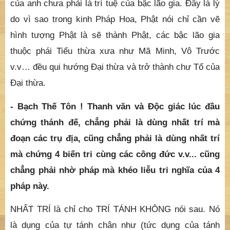
của anh chưa phải là trí tuệ của bậc lão gia. Đây là lý
do vì sao trong kinh Pháp Hoa, Phật nói chỉ cần vẽ
hình tượng Phật là sẽ thành Phật, các bậc lão gia
thuộc phái Tiểu thừa xưa như Mã Minh, Vô Trước
v.v… đều qui hướng Đại thừa và trở thành chư Tổ của
Đại thừa.
- Bạch Thế Tôn ! Thanh văn và Độc giác lúc đầu
chứng thánh đế, chẳng phải là dùng nhất trí mà
đoạn các trụ địa, cũng chẳng phải là dùng nhất trí
mà chứng 4 biến tri cùng các công đức v.v... cũng
chẳng phải nhờ pháp mà khéo liễu tri nghĩa của 4
pháp này.
NHẤT TRÍ là chỉ cho TRÍ TÁNH KHÔNG nói sau. Nó
là dụng của tự tánh chân như (tức dụng của tánh