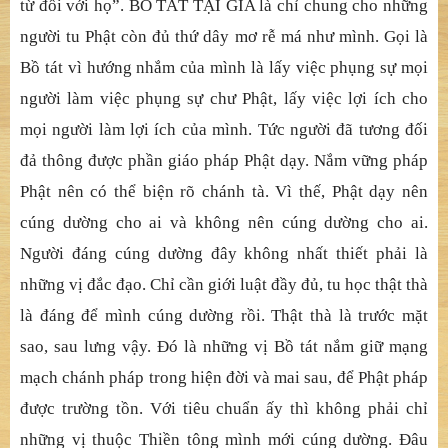
từ đối với họ”. BỒ TÁT TẠI GIA là chỉ chung cho những
người tu Phật còn đủ thứ dây mơ rễ má như mình. Gọi là
Bồ tát vì hướng nhắm của mình là lấy việc phụng sự mọi
người làm việc phụng sự chư Phật, lấy việc lợi ích cho
mọi người làm lợi ích của mình. Tức người đã tương đối
đả thông được phần giáo pháp Phật dạy. Nắm vững pháp
Phật nên có thể biện rõ chánh tà. Vì thế, Phật dạy nên
cúng dường cho ai và không nên cúng dường cho ai.
Người đáng cúng dường đây không nhất thiết phải là
những vị đắc đạo. Chỉ cần giới luật đầy đủ, tu học thật thà
là đáng để mình cúng dường rồi. Thật thà là trước mặt
sao, sau lưng vậy. Đó là những vị Bồ tát nắm giữ mạng
mạch chánh pháp trong hiện đời và mai sau, để Phật pháp
được trường tồn. Với tiêu chuẩn ấy thì không phải chỉ
những vị thuộc Thiền tông mình mới cúng dường. Đâu