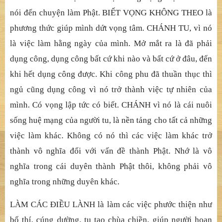
nói đến chuyện làm Phật. BIẾT VỌNG KHÔNG THEO là
phương thức giúp mình dứt vọng tâm. CHÁNH TU, vì nó
là việc làm hằng ngày của mình. Mở mắt ra là đã phải
dụng công, dụng công bất cứ khi nào và bất cứ ở đâu, đến
khi hết dụng công được. Khi công phu đã thuần thục thì
ngủ cũng dụng công vì nó trở thành việc tự nhiên của
mình. Có vọng lập tức có biết. CHÁNH vì nó là cái nuôi
sống huệ mạng của người tu, là nền tảng cho tất cả những
việc làm khác. Không có nó thì các việc làm khác trở
thành vô nghĩa đối với vấn đề thành Phật. Nhớ là vô
nghĩa trong cái duyên thành Phật thôi, không phải vô
nghĩa trong những duyên khác.
LÀM CÁC ĐIỀU LÀNH là làm các việc phước thiện như
bố thí, cúng dường, tu tạo chùa chiền, giúp người hoạn