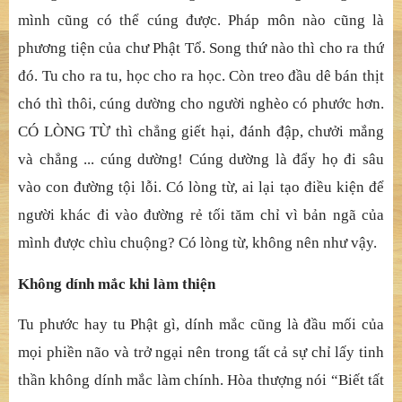
mình cũng có thể cúng được. Pháp môn nào cũng là
phương tiện của chư Phật Tổ. Song thứ nào thì cho ra thứ
đó. Tu cho ra tu, học cho ra học. Còn treo đầu dê bán thịt
chó thì thôi, cúng dường cho người nghèo có phước hơn.
CÓ LÒNG TỪ thì chẳng giết hại, đánh đập, chưởi mắng
và chẳng ... cúng dường! Cúng dường là đẩy họ đi sâu
vào con đường tội lỗi. Có lòng từ, ai lại tạo điều kiện để
người khác đi vào đường rẻ tối tăm chỉ vì bản ngã của
mình được chìu chuộng? Có lòng từ, không nên như vậy.
Không dính mắc khi làm thiện
Tu phước hay tu Phật gì, dính mắc cũng là đầu mối của
mọi phiền não và trở ngại nên trong tất cả sự chỉ lấy tinh
thần không dính mắc làm chính. Hòa thượng nói “Biết tất