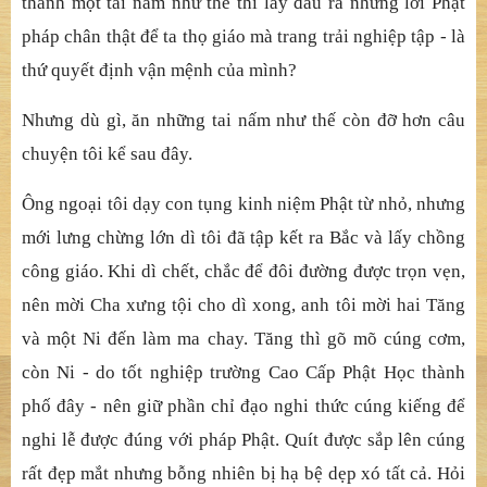
thành một tai nấm như thế thì lấy đâu ra những lời Phật
pháp chân thật để ta thọ giáo mà trang trải nghiệp tập - là
thứ quyết định vận mệnh của mình?
Nhưng dù gì, ăn những tai nấm như thế còn đỡ hơn câu
chuyện tôi kể sau đây.
Ông ngoại tôi dạy con tụng kinh niệm Phật từ nhỏ, nhưng
mới lưng chừng lớn dì tôi đã tập kết ra Bắc và lấy chồng
công giáo. Khi dì chết, chắc để đôi đường được trọn vẹn,
nên mời Cha xưng tội cho dì xong, anh tôi mời hai Tăng
và một Ni đến làm ma chay. Tăng thì gõ mõ cúng cơm,
còn Ni - do tốt nghiệp trường Cao Cấp Phật Học thành
phố đây - nên giữ phần chỉ đạo nghi thức cúng kiếng để
nghi lễ được đúng với pháp Phật. Quít được sắp lên cúng
rất đẹp mắt nhưng bỗng nhiên bị hạ bệ dẹp xó tất cả. Hỏi