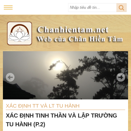
XÁC ĐỊNH TT VÀ LT TU HÀNH
XÁC ĐỊNH TINH THẦN VÀ LẬP TRƯỜNG
TU HÀNH (P.2)