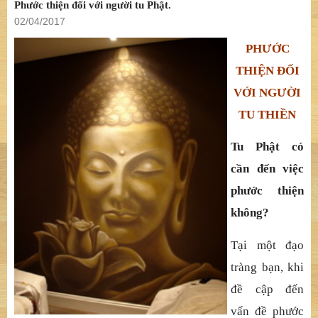
Phước thiện đối với người tu Phật.
02/04/2017
PHƯỚC
THIỆN ĐỐI
VỚI NGƯỜI
TU THIỀN
Tu Phật có
cần đến việc
phước thiện
không?
Tại một đạo
tràng bạn, khi
đề cập đến
vấn đề phước