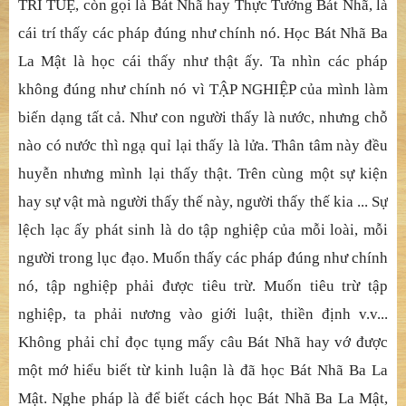
TRÍ TUỆ, còn gọi là Bát Nhã hay Thực Tướng Bát Nhã, là
cái trí thấy các pháp đúng như chính nó. Học Bát Nhã Ba
La Mật là học cái thấy như thật ấy. Ta nhìn các pháp
không đúng như chính nó vì TẬP NGHIỆP của mình làm
biến dạng tất cả. Như con người thấy là nước, nhưng chỗ
nào có nước thì ngạ quỉ lại thấy là lửa. Thân tâm này đều
huyễn nhưng mình lại thấy thật. Trên cùng một sự kiện
hay sự vật mà người thấy thế này, người thấy thế kia ... Sự
lệch lạc ấy phát sinh là do tập nghiệp của mỗi loài, mỗi
người trong lục đạo. Muốn thấy các pháp đúng như chính
nó, tập nghiệp phải được tiêu trừ. Muốn tiêu trừ tập
nghiệp, ta phải nương vào giới luật, thiền định v.v...
Không phải chỉ đọc tụng mấy câu Bát Nhã hay vớ được
một mớ hiểu biết từ kinh luận là đã học Bát Nhã Ba La
Mật. Nghe pháp là để biết cách học Bát Nhã Ba La Mật,