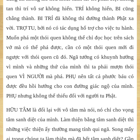
tan thì trí vô sư không hiển. TRÍ không hiển, BI cũng
chẳng thành. BI TRÍ đã không thì đường thành Phật xa
vời. TRỢ TU, bởi nó có tác dụng hổ trợ cho việc tu hành.
Muốn phá một thói quen không thể chỉ đọc học trên sách
vở mà có thể phá được, cần có một thói quen mới đi
ngược với thói quen cũ đó. Ngã tướng có khuynh hướng
vì mình và những thứ của mình thì ta phải mượn thói
quen VÌ NGƯỜI mà phá. PHỤ nên tất cả phước báu có
được đều hồi hướng cho con đường giác ngộ của mình.
PHỤ nhưng không thể thiếu đối với người tu Phật.
HỮU TÂM là đối lại với vô tâm mà nói, nó chỉ cho vọng
tâm sanh diệt của mình. Làm thiện bằng tâm sanh diệt thì
những việc thiện ấy thường mang tính qui ngã. Song mấy
ai trong chúng ta làm thiện mà đã hết tâm sanh diệt? Gần