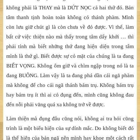
không phải là THAY mà là DỨT NỌC cả hai thứ đó. Bản
tâm thanh tịnh hoàn toàn không có thánh phàm. Mình
còn lưu giữ chút gì là còn chưa về đó được. Vì thế, làm
bất cứ việc thiện nào mà thấy trong tâm dấy khởi … thì
phải tỉnh mà biết những thứ đang hiện diện trong tâm
mình là thứ gì. Biết được sự có mặt của chúng là ta đang
BIẾT VỌNG. Không ôm giữ và chìm ngập trong nó là ta
đang BUÔNG. Làm vậy là ta đang phá dần cái ngã phàm
mà không để cho cái ngã thánh bám trụ. Không bám trụ
hay bám trụ ít thì ai có đụng đến, mình cũng không đau
đến nỗi phải văng quá xa không trở về được.
Làm thiện mà đụng đâu cũng nói, không ai tra hỏi cũng
trình là một biểu hiện của sự dính mắc. Do không biết đó
là thể hiện của bản ngã nên mình hay khoe một cách rất