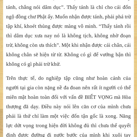
tánh, chẳng nói dâm dục”. Thấy tánh là chỉ cho cái đốn
ngộ đồng chư Phật ấy. Muốn nhận được tánh, phải phá trừ
tập khí, khoét thủng được màng vô minh. “Thấy tánh rồi
thì dâm dục xưa nay nó là không tịch, không nhờ đoạn
trừ, không còn ưa thích”. Một khi nhận được cái chân, cái
không chân sẽ hiện từ từ. Không có gì để vướng bận thì
không có gì phải trừ khử.
Trên thực tế, do nghiệp tập cũng như hoàn cảnh của
người tại gia còn nặng nề đa đoan nên rất ít người có thể
miên mật hoàn toàn đối với vấn đề BIẾT VỌNG mà Hòa
thượng đã dạy. Điều này nói lên căn cơ của mình chưa
phải là thứ chỉ làm một việc đốn tận gốc là xong. Năng
lực dứt vọng trong hiện đời không đủ thì chưa thể quyết
định được đường đi nước bước của mình khi xuôi tay