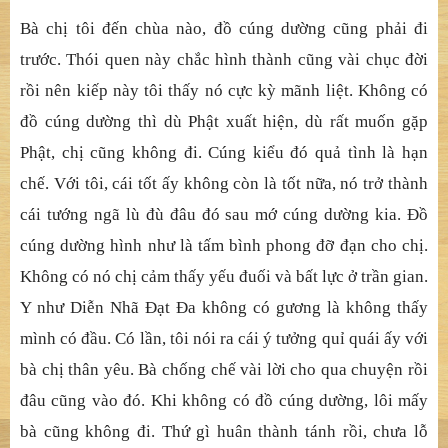
Bà chị tôi đến chùa nào, đồ cúng dường cũng phải đi
trước. Thói quen này chắc hình thành cũng vài chục đời
rồi nên kiếp này tôi thấy nó cực kỳ mãnh liệt. Không có
đồ cúng dường thì dù Phật xuất hiện, dù rất muốn gặp
Phật, chị cũng không đi. Cúng kiểu đó quả tình là hạn
chế. Với tôi, cái tốt ấy không còn là tốt nữa, nó trở thành
cái tướng ngã lù đù đâu đó sau mớ cúng dường kia. Đồ
cúng dường hình như là tấm bình phong đỡ đạn cho chị.
Không có nó chị cảm thấy yếu đuối và bất lực ở trần gian.
Y như Diễn Nhã Đạt Đa không có gương là không thấy
mình có đầu. Có lần, tôi nói ra cái ý tưởng quỉ quái ấy với
bà chị thân yêu. Bà chống chế vài lời cho qua chuyện rồi
đâu cũng vào đó. Khi không có đồ cúng dường, lôi mấy
bà cũng không đi. Thứ gì huân thành tánh rồi, chưa lỗ