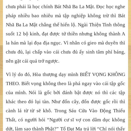
chưa phải là học chính Bát Nhã Ba La Mật. Đọc học nghe
pháp nhiều bao nhiêu mà tập nghiệp không trừ thì Bát
Nhã Ba La Mật chẳng thể hiển lộ. Ngài Thiện Tinh thông
suốt 12 bộ kinh, đạt được tứ thiền nhưng không thành A
la hán mà lại đọa địa ngục. Vì nhân có gieo mà duyên thì
chưa đủ, lại chấp vào cái chưa đủ ấy sinh tâm phỉ báng,
nên gặt cái quả trở ngược.
Vì lý do đó, Hòa thượng dạy mình BIẾT VỌNG KHÔNG
THEO. Biết vọng không theo là phá ngay vào cái tập gốc
của mình. Nói là gốc bởi đánh bật được nó thì các tập
khác theo đó lụi tàn. Như đốn cây, đốn được gốc rồi thì
cành lá từ từ sẽ khô. Trong Sáu Cửa Vào Động Thiếu
Thất, có người hỏi “Người cư sĩ vợ con dâm dục không
dứt, làm sao thành Phật?” Tổ Đạt Ma trả lời “Chỉ nói thấy