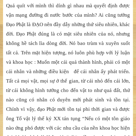
Quả quít với mình thì dính gì nhau mà quyết định được
vận mạng đường đi nước bước của mình? Ai cũng tưởng
Đạo Phật là ĐẠO nên đầy dẫy những thứ siêu nhiên, khác
đời. Đạo Phật đúng là có mặt siêu nhiên của nó, nhưng
không hề tách lìa dòng đời. Nó bao trùm và xuyên suốt
tất cả. Trên mặt hiện tượng, nó luôn phù hợp với lý luận
và khoa học : Muốn một cái quả thành hình, phải có một
cái nhân và những điều kiện để cái nhân ấy phát triển.
Tất cả mọi vật, mọi sự ở thế gian, từ cái nhỏ đến cái lớn,
từ cái không hình tướng cho đến vật to như quả đất, thứ
nào cũng có nhân có duyên mới phát sinh và tồn tại.
Chính vì vậy, đạo Phật mới tồn tại phi thời gian và được
ông Tổ vật lý thế kỷ XX tán tụng “Nếu có một tôn giáo
nào ứng phó được với các nhu cầu của nền khoa học hiện