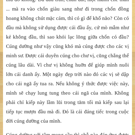
... mà ra vào chốn giàu sang như đi trong chốn đồng
hoang không chút mặc cảm, thì có gì để khổ não? Còn có
đầu mà không sử dụng được cái đầu ấy, cứ mò mẫm như
kẻ không đầu, thì sao khỏi lạc lõng giữa chốn có đầu?
Cúng dường như vậy cũng khó mà cúng được cho các vị
minh sư. Được cái duyên cúng cho chư vị, cũng chẳng thể
cúng lâu dài. Vì chư vị không huỡn để giúp mình nuôi
lớn cái danh ấy. Một ngày đẹp trời nào đó các vị sẽ dập
cho cái ngã ấy tua ra. Nếu không ý thức được việc này,
mình sẽ chạy lung tung theo cái ngã của mình. Không
phải chỉ kiếp này lầm lũi trong tăm tối mà kiếp sau lại
tiếp tục mượn đầu mà đi. Đó là cái đáng tiếc trong cuộc
đời cúng dường của mình.
Cúng dường với tâm mong cầu thì chỗ nào đáp ứng được