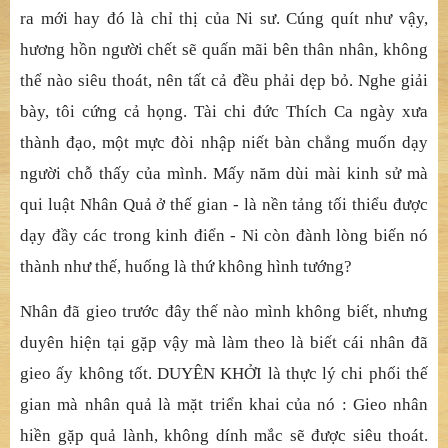
ra mới hay đó là chỉ thị của Ni sư. Cúng quít như vậy,
hương hồn người chết sẽ quấn mãi bên thân nhân, không
thể nào siêu thoát, nên tất cả đều phải dẹp bỏ. Nghe giải
bày, tôi cứng cả họng. Tài chi đức Thích Ca ngày xưa
thành đạo, một mực đòi nhập niết bàn chẳng muốn dạy
người chỗ thấy của mình. Mấy năm dùi mài kinh sử mà
qui luật Nhân Quả ở thế gian - là nền tảng tối thiểu được
dạy đầy các trong kinh điển - Ni còn đành lòng biến nó
thành như thế, huống là thứ không hình tướng?
Nhân đã gieo trước đây thế nào mình không biết, nhưng
duyên hiện tại gặp vậy mà làm theo là biết cái nhân đã
gieo ấy không tốt. DUYÊN KHỞI là thực lý chi phối thế
gian mà nhân quả là mặt triển khai của nó : Gieo nhân
hiền gặp quả lành, không dính mắc sẽ được siêu thoát.