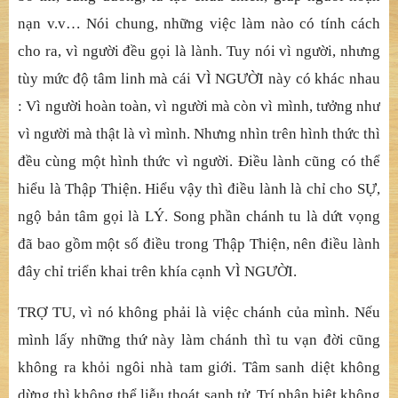
nạn v.v… Nói chung, những việc làm nào có tính cách
cho ra, vì người đều gọi là lành. Tuy nói vì người, nhưng
tùy mức độ tâm linh mà cái VÌ NGƯỜI này có khác nhau
: Vì người hoàn toàn, vì người mà còn vì mình, tưởng như
vì người mà thật là vì mình. Nhưng nhìn trên hình thức thì
đều cùng một hình thức vì người. Điều lành cũng có thể
hiểu là Thập Thiện. Hiểu vậy thì điều lành là chỉ cho SỰ,
ngộ bản tâm gọi là LÝ. Song phần chánh tu là dứt vọng
đã bao gồm một số điều trong Thập Thiện, nên điều lành
đây chỉ triển khai trên khía cạnh VÌ NGƯỜI.
TRỢ TU, vì nó không phải là việc chánh của mình. Nếu
mình lấy những thứ này làm chánh thì tu vạn đời cũng
không ra khỏi ngôi nhà tam giới. Tâm sanh diệt không
dừng thì không thể liễu thoát sanh tử. Trí phân biệt không