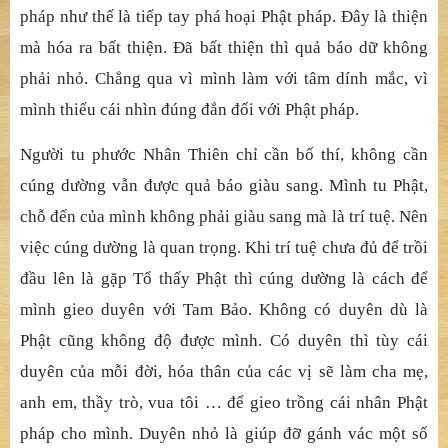
pháp như thế là tiếp tay phá hoại Phật pháp. Đây là thiện
mà hóa ra bất thiện. Đã bất thiện thì quả báo dữ không
phải nhỏ. Chẳng qua vì mình làm với tâm dính mắc, vì
mình thiếu cái nhìn đúng đắn đối với Phật pháp.
Người tu phước Nhân Thiên chỉ cần bố thí, không cần
cúng dường vẫn được quả báo giàu sang. Mình tu Phật,
chỗ đến của mình không phải giàu sang mà là trí tuệ. Nên
việc cúng dường là quan trọng. Khi trí tuệ chưa đủ để trồi
đầu lên là gặp Tổ thấy Phật thì cúng dường là cách để
mình gieo duyên với Tam Bảo. Không có duyên dù là
Phật cũng không độ được mình. Có duyên thì tùy cái
duyên của mỗi đời, hóa thân của các vị sẽ làm cha mẹ,
anh em, thầy trò, vua tôi … để gieo trồng cái nhân Phật
pháp cho mình. Duyên nhỏ là giúp đỡ gánh vác một số