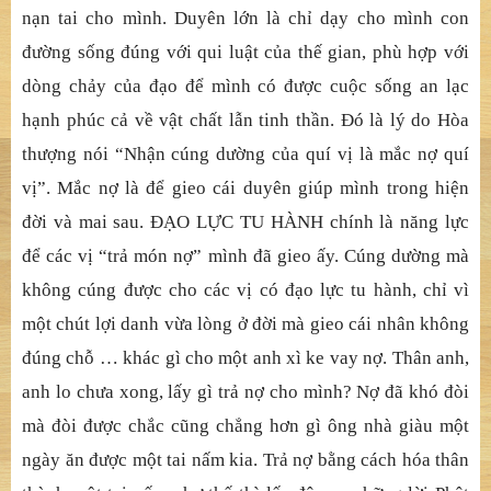
nạn tai cho mình. Duyên lớn là chỉ dạy cho mình con
đường sống đúng với qui luật của thế gian, phù hợp với
dòng chảy của đạo để mình có được cuộc sống an lạc
hạnh phúc cả về vật chất lẫn tinh thần. Đó là lý do Hòa
thượng nói “Nhận cúng dường của quí vị là mắc nợ quí
vị”. Mắc nợ là để gieo cái duyên giúp mình trong hiện
đời và mai sau. ĐẠO LỰC TU HÀNH chính là năng lực
để các vị “trả món nợ” mình đã gieo ấy. Cúng dường mà
không cúng được cho các vị có đạo lực tu hành, chỉ vì
một chút lợi danh vừa lòng ở đời mà gieo cái nhân không
đúng chỗ … khác gì cho một anh xì ke vay nợ. Thân anh,
anh lo chưa xong, lấy gì trả nợ cho mình? Nợ đã khó đòi
mà đòi được chắc cũng chẳng hơn gì ông nhà giàu một
ngày ăn được một tai nấm kia. Trả nợ bằng cách hóa thân