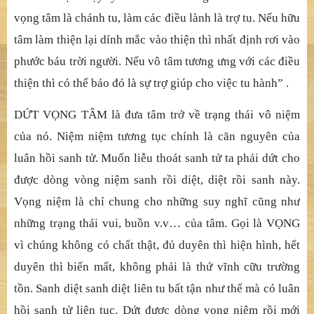
vọng tâm là chánh tu, làm các điều lành là trợ tu. Nếu hữu
tâm làm thiện lại dính mắc vào thiện thì nhất định rơi vào
phước báu trời người. Nếu vô tâm tương ưng với các điều
thiện thì có thể bảo đó là sự trợ giúp cho việc tu hành” .
DỨT VỌNG TÂM là đưa tâm trở về trạng thái vô niệm
của nó. Niệm niệm tương tục chính là căn nguyên của
luân hồi sanh tử. Muốn liễu thoát sanh tử ta phải dứt cho
được dòng vòng niệm sanh rồi diệt, diệt rồi sanh này.
Vọng niệm là chỉ chung cho những suy nghĩ cũng như
những trạng thái vui, buồn v.v… của tâm. Gọi là VỌNG
vì chúng không có chất thật, đủ duyên thì hiện hình, hết
duyên thì biến mất, không phải là thứ vĩnh cữu trường
tồn. Sanh diệt sanh diệt liên tu bất tận như thế mà có luân
hồi sanh tử liên tục. Dứt được dòng vọng niệm rồi mới