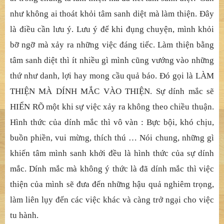
như không ai thoát khỏi tâm sanh diệt mà làm thiện. Đây
là điều cần lưu ý. Lưu ý để khi đụng chuyện, mình khỏi
bỡ ngỡ mà xảy ra những việc đáng tiếc. Làm thiện bằng
tâm sanh diệt thì ít nhiều gì mình cũng vướng vào những
thứ như danh, lợi hay mong cầu quả báo. Đó gọi là LÀM
THIỆN MÀ DÍNH MẮC VÀO THIỆN. Sự dính mắc sẽ
HIỂN RÕ một khi sự việc xảy ra không theo chiều thuận.
Hình thức của dính mắc thì vô vàn : Bực bội, khó chịu,
buồn phiền, vui mừng, thích thú … Nói chung, những gì
khiến tâm mình sanh khởi đều là hình thức của sự dính
mắc. Dính mắc mà không ý thức là đã dính mắc thì việc
thiện của mình sẽ đưa đến những hậu quả nghiêm trọng,
làm liên lụy đến các việc khác và càng trở ngại cho việc
tu hành.