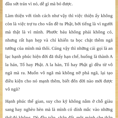
đầu sứt trán vì nó, dễ gì mà bỏ được.
Làm thiện với tính cách như vậy thì việc thiện ấy không
còn là việc trợ tu cho vấn đề tu Phật, bởi tiếng là vì người
mà thật là vì mình. Phước báu không phải không có,
nhưng rất hạn hẹp và chỉ khiến ta bọc chặt thêm ngã
tướng của mình mà thôi. Cúng vậy thì những cái gọi là an
lạc hạnh phúc hiện đời đã thấy hạn chế, huống là thành A
la hán, Tổ hay Phật. A la hán, Tổ hay Phật gì đều từ vô
ngã mà ra. Muốn vô ngã mà không nỡ phá ngã, lại tạo
điều kiện cho nó mạnh thêm, biết đến đời nào mới được
vô ngã?
Hạnh phúc thế gian, suy cho kỹ không nằm ở chỗ giàu
sang hay nghèo hèn mà là mình có dính mắc vào những
thứ đó không. Dù đầu trần, chân đất, một mảnh che thân