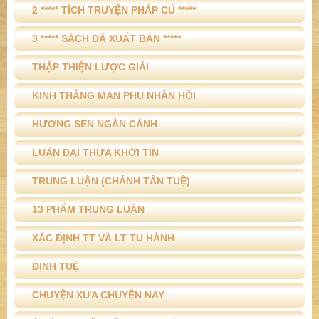
2 ***** TÍCH TRUYỆN PHÁP CÚ *****
3 ***** SÁCH ĐÃ XUẤT BẢN *****
THẬP THIỆN LƯỢC GIẢI
KINH THẮNG MAN PHU NHÂN HỘI
HƯƠNG SEN NGÀN CÁNH
LUẬN ĐẠI THỪA KHỞI TÍN
TRUNG LUẬN (CHÁNH TẤN TUỆ)
13 PHẨM TRUNG LUẬN
XÁC ĐỊNH TT VÀ LT TU HÀNH
ĐỊNH TUỆ
CHUYỆN XƯA CHUYỆN NAY