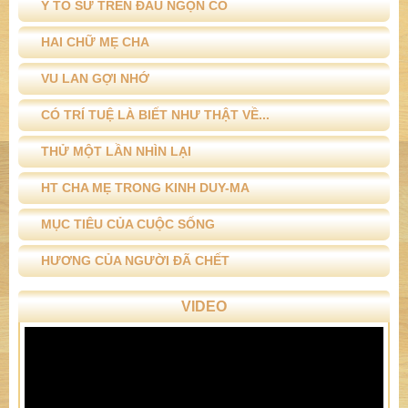
Ý TỔ SƯ TRÊN ĐẦU NGỌN CỎ
HAI CHỮ MẸ CHA
VU LAN GỢI NHỚ
CÓ TRÍ TUỆ LÀ BIẾT NHƯ THẬT VỀ...
THỬ MỘT LẦN NHÌN LẠI
HT CHA MẸ TRONG KINH DUY-MA
MỤC TIÊU CỦA CUỘC SỐNG
HƯƠNG CỦA NGƯỜI ĐÃ CHẾT
VIDEO