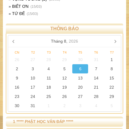
»
BIẾT ƠN
(15/03)
»
TỨ ĐẾ
(15/03)
THÔNG BÁO
Tháng 8,
2026
CN
T2
T3
T4
T5
T6
T7
26
27
28
29
30
31
1
2
3
4
5
6
7
8
9
10
11
12
13
14
15
16
17
18
19
20
21
22
23
24
25
26
27
28
29
30
31
1
2
3
4
5
1 ***** PHẬT HỌC VẤN ĐÁP *****