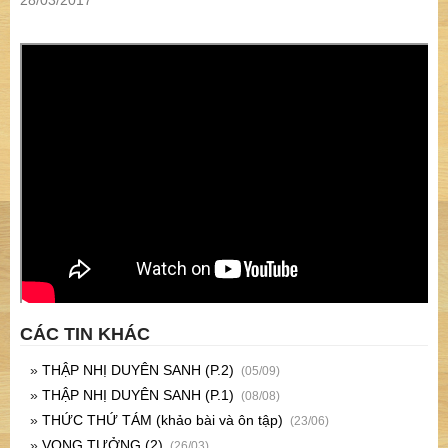
28/03/2017
CÁC TIN KHÁC
»
THẬP NHỊ DUYÊN SANH (P.2)
(05/09)
»
THẬP NHỊ DUYÊN SANH (P.1)
(08/08)
»
THỨC THỨ TÁM (khảo bài và ôn tập)
(23/06)
»
VỌNG TƯỞNG (2)
(26/03)