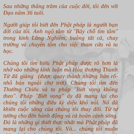
Sau những thăng trầm của cuộc đời, tôi đến với
Đạo năm 36 tuổi.
Người giúp tôi biết đến Phật pháp là người bạn
đời của tôi. Anh ngộ tâm từ "Bảy chỗ tìm tâm"
trong kinh Lăng Nghiêm, buông tất cả, chay
trường và chuyên tâm cho việc tham cứu và tu
học.
Chúng tôi tìm hiểu Phật pháp được rõ hơn là
nhờ vào những kinh luận mà Hòa thượng Thanh
Từ đã giảng (được quay thành những bản rô-
nhô bán ngoài chợ trời). Chúng tôi tìm đến
Thường Chiếu và tu pháp "Biết vọng không
theo".
Pháp "Biết vọng" ấy đã mang lại cho
chúng tôi những điều kỳ diệu khó nói. Nó đã
khiến cuộc sống của chúng tôi thay đổi. Từ tư
tưởng cho đến hành động và cả hoàn cảnh sống.
Đó là những gì thiết thực nhất mà Phật pháp đã
mang lại cho chúng tôi. Và... chúng tôi muốn