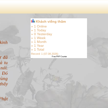
Khách viếng thăm
» 1 Online
» 1 Today
» 0 Yesterday
» 1 Week
kinh
» 1 Month
» 1 Year
» 1 Total
Record: 1 (07.08.2026)
ừ đã
Free PHP Counter
à tu
nói.
. Đó
cùng
thấy
Phật