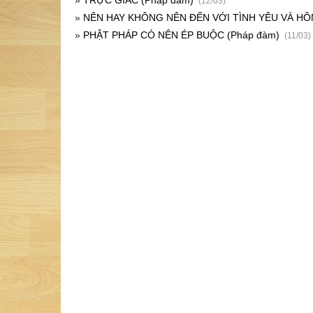
»
TRỰC GIÁC (Pháp đàm)
(12/03)
»
NÊN HAY KHÔNG NÊN ĐẾN VỚI TÌNH YÊU VÀ HÔN
»
PHẬT PHÁP CÓ NÊN ÉP BUỘC (Pháp đàm)
(11/03)