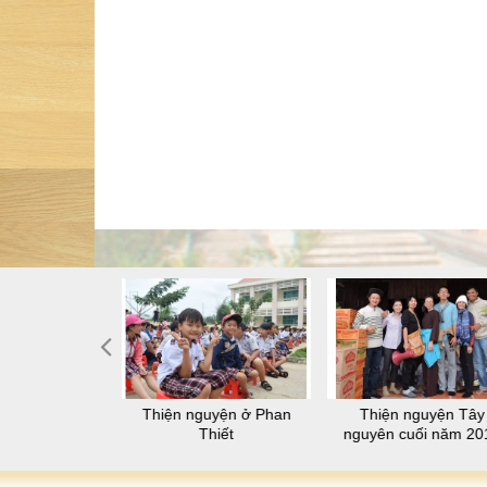
 thiện nguyện
-lâu-na
Thiện nguyện ở Phan
Thiện nguyện Tây
Thiết
nguyên cuối năm 20