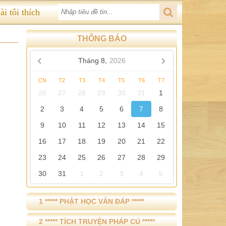
ài tôi thích
THÔNG BÁO
Tháng 8,
2026
CN
T2
T3
T4
T5
T6
T7
26
27
28
29
30
31
1
2
3
4
5
6
7
8
9
10
11
12
13
14
15
16
17
18
19
20
21
22
23
24
25
26
27
28
29
30
31
1
2
3
4
5
1 ***** PHẬT HỌC VẤN ĐÁP *****
2 ***** TÍCH TRUYỆN PHÁP CÚ *****