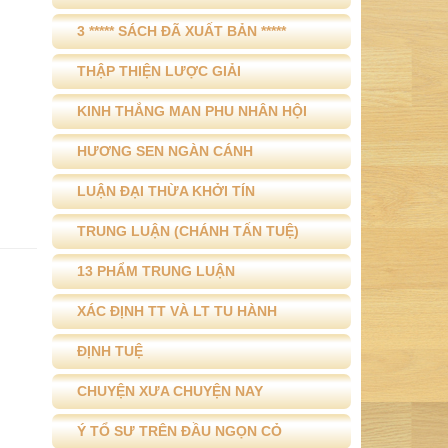
3 ***** SÁCH ĐÃ XUẤT BẢN *****
THẬP THIỆN LƯỢC GIẢI
KINH THẮNG MAN PHU NHÂN HỘI
HƯƠNG SEN NGÀN CÁNH
LUẬN ĐẠI THỪA KHỞI TÍN
TRUNG LUẬN (CHÁNH TẤN TUỆ)
13 PHẨM TRUNG LUẬN
XÁC ĐỊNH TT VÀ LT TU HÀNH
ĐỊNH TUỆ
CHUYỆN XƯA CHUYỆN NAY
Ý TỔ SƯ TRÊN ĐẦU NGỌN CỎ