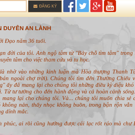
ĐĂNG KÝ
 DUYÊN AN LÀNH
với Đạo năm 36 tuổi.
ạn đời của tôi. Anh ngộ tâm từ "Bảy chỗ tìm tâm" trong 
uyên tâm cho việc tham cứu và tu học.
n là nhờ vào những kinh luận mà Hòa thượng Thanh T
án ngoài chợ trời). Chúng tôi tìm đến Thường Chiếu v
g" ấy đã mang lại cho chúng tôi những điều kỳ diệu khó 
ổi. Từ tư tưởng cho đến hành động và cả hoàn cảnh sống
 mang lại cho chúng tôi. Và... chúng tôi muốn chia sẻ 
 không nản, thấy nhọc không buồn, trong bận rộn vẫn 
ng dính mắc.
h phúc, ai rồi cũng hưởng được cái lạc rốt ráo mà chư 