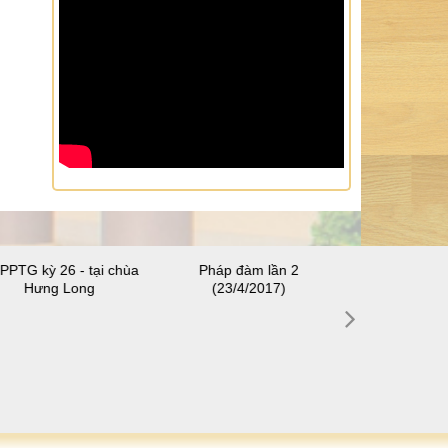
PPTG kỳ 26 - tại chùa
Pháp đàm lần 2
Hưng Long
(23/4/2017)
SHPPTG kỳ 28
Thuậ