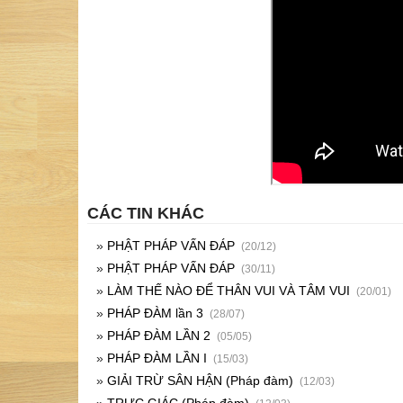
CÁC TIN KHÁC
»
PHẬT PHÁP VẤN ĐÁP
(20/12)
»
PHẬT PHÁP VẤN ĐÁP
(30/11)
»
LÀM THẾ NÀO ĐỂ THÂN VUI VÀ TÂM VUI
(20/01)
»
PHÁP ĐÀM lần 3
(28/07)
»
PHÁP ĐÀM LẦN 2
(05/05)
»
PHÁP ĐÀM LẦN I
(15/03)
»
GIẢI TRỪ SÂN HẬN (Pháp đàm)
(12/03)