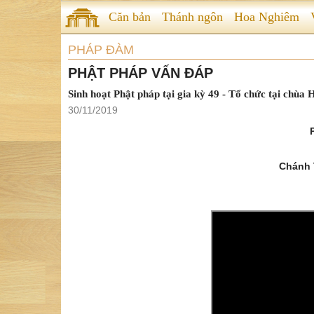
Căn bản
Thánh ngôn
Hoa Nghiêm
PHÁP ĐÀM
PHẬT PHÁP VẤN ĐÁP
Sinh hoạt Phật pháp tại gia kỳ 49 - Tổ chức tại chùa
30/11/2019
Chánh 