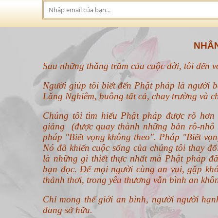
NHÂN
Sau những thăng trầm của cuộc đời, tôi đến 
Người giúp tôi biết đến Phật pháp là người b
Lăng Nghiêm, buông tất cả, chay trường và ch
Chúng tôi tìm hiểu Phật pháp được rõ hơ
giảng (được quay thành những bản rô-nhô b
pháp "Biết vọng không theo".
Pháp "Biết vọn
Nó đã khiến cuộc sống của chúng tôi thay đ
là những gì thiết thực nhất mà Phật pháp đã
bạn đọc. Để mọi người cùng an vui, gặp khó
thảnh thơi, trong yêu thương vẫn bình an khô
Chỉ mong thế giới an bình, người người hạn
đang sở hữu.