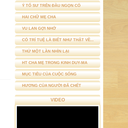
Ý TỔ SƯ TRÊN ĐẦU NGỌN CỎ
HAI CHỮ MẸ CHA
VU LAN GỢI NHỚ
CÓ TRÍ TUỆ LÀ BIẾT NHƯ THẬT VỀ...
THỬ MỘT LẦN NHÌN LẠI
HT CHA MẸ TRONG KINH DUY-MA
MỤC TIÊU CỦA CUỘC SỐNG
HƯƠNG CỦA NGƯỜI ĐÃ CHẾT
VIDEO