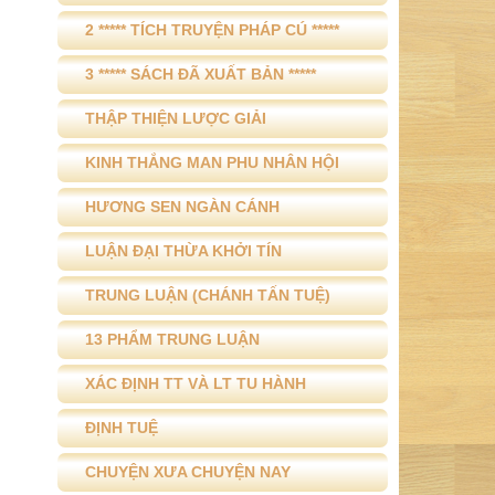
2 ***** TÍCH TRUYỆN PHÁP CÚ *****
3 ***** SÁCH ĐÃ XUẤT BẢN *****
THẬP THIỆN LƯỢC GIẢI
KINH THẮNG MAN PHU NHÂN HỘI
HƯƠNG SEN NGÀN CÁNH
LUẬN ĐẠI THỪA KHỞI TÍN
TRUNG LUẬN (CHÁNH TẤN TUỆ)
13 PHẨM TRUNG LUẬN
XÁC ĐỊNH TT VÀ LT TU HÀNH
ĐỊNH TUỆ
CHUYỆN XƯA CHUYỆN NAY