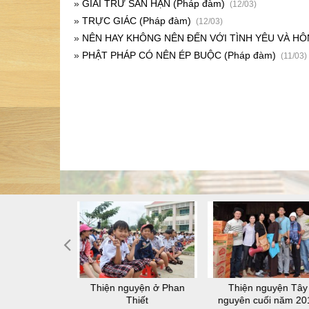
»
GIẢI TRỪ SÂN HẬN (Pháp đàm)
(12/03)
»
TRỰC GIÁC (Pháp đàm)
(12/03)
»
NÊN HAY KHÔNG NÊN ĐẾN VỚI TÌNH YÊU VÀ HÔN
»
PHẬT PHÁP CÓ NÊN ÉP BUỘC (Pháp đàm)
(11/03)
 thiện nguyện
Thiện nguyện ở Phan
Thiện nguyện Tây
-lâu-na
Thiết
nguyên cuối năm 20