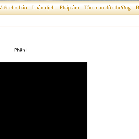
Viết cho báo
Luận dịch
Pháp âm
Tản mạn đời thường
B
Phần I