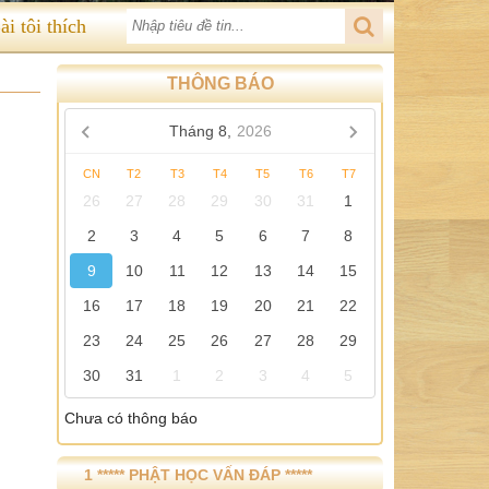
ài tôi thích
THÔNG BÁO
Tháng 8,
2026
CN
T2
T3
T4
T5
T6
T7
26
27
28
29
30
31
1
2
3
4
5
6
7
8
9
10
11
12
13
14
15
16
17
18
19
20
21
22
23
24
25
26
27
28
29
30
31
1
2
3
4
5
Chưa có thông báo
1 ***** PHẬT HỌC VẤN ĐÁP *****