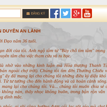
ĐĂNG KÝ
 DUYÊN AN LÀNH
với Đạo năm 36 tuổi.
ạn đời của tôi. Anh ngộ tâm từ "Bảy chỗ tìm tâm" trong 
uyên tâm cho việc tham cứu và tu học.
n là nhờ vào những kinh luận mà Hòa thượng Thanh T
án ngoài chợ trời). Chúng tôi tìm đến Thường Chiếu v
g" ấy đã mang lại cho chúng tôi những điều kỳ diệu khó 
ổi. Từ tư tưởng cho đến hành động và cả hoàn cảnh sống
 mang lại cho chúng tôi. Và... chúng tôi muốn chia sẻ 
 không nản, thấy nhọc không buồn, trong bận rộn vẫn 
ng dính mắc.
h phúc, ai rồi cũng hưởng được cái lạc rốt ráo mà chư 