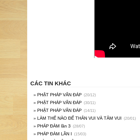
CÁC TIN KHÁC
»
PHẬT PHÁP VẤN ĐÁP
(20/12)
»
PHẬT PHÁP VẤN ĐÁP
(30/11)
»
PHẬT PHÁP VẤN ĐÁP
(14/11)
»
LÀM THẾ NÀO ĐỂ THÂN VUI VÀ TÂM VUI
(20/01)
»
PHÁP ĐÀM lần 3
(28/07)
»
PHÁP ĐÀM LẦN I
(15/03)