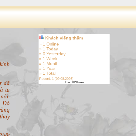
Khách viếng thăm
» 1 Online
» 1 Today
» 0 Yesterday
» 1 Week
kinh
» 1 Month
» 1 Year
» 1 Total
Record: 1 (09.08.2026)
ừ đã
Free PHP Counter
à tu
nói.
. Đó
cùng
thấy
Phật