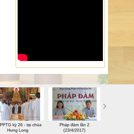
PPTG kỳ 26 - tại chùa
Pháp đàm lần 2
SHPPTG kỳ 28
Hưng Long
(23/4/2017)
Thuậ