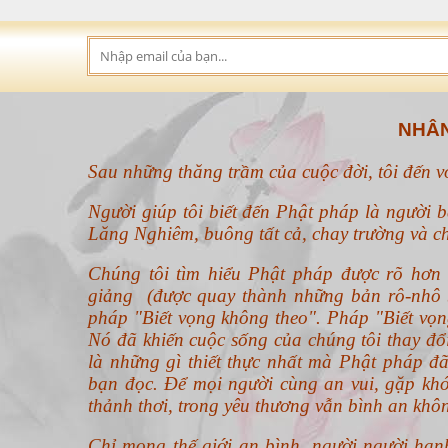
NHÂN
Sau những thăng trầm của cuộc đời, tôi đến 
Người giúp tôi biết đến Phật pháp là người b
Lăng Nghiêm, buông tất cả, chay trường và ch
Chúng tôi tìm hiểu Phật pháp được rõ hơ
giảng (được quay thành những bản rô-nhô b
pháp "Biết vọng không theo".
Pháp "Biết vọn
Nó đã khiến cuộc sống của chúng tôi thay đ
là những gì thiết thực nhất mà Phật pháp đã
bạn đọc. Để mọi người cùng an vui, gặp khó
thảnh thơi, trong yêu thương vẫn bình an khô
Chỉ mong thế giới an bình, người người hạn