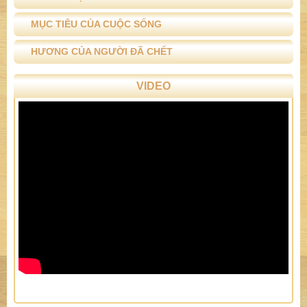
MỤC TIÊU CỦA CUỘC SỐNG
HƯƠNG CỦA NGƯỜI ĐÃ CHẾT
VIDEO