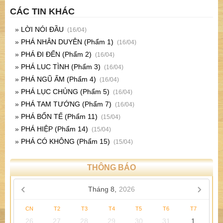
CÁC TIN KHÁC
»
LỜI NÓI ĐẦU
(16/04)
»
PHÁ NHÂN DUYÊN (Phẩm 1)
(16/04)
»
PHÁ ĐI ĐẾN (Phẩm 2)
(16/04)
»
PHÁ LUC TÌNH (Phẩm 3)
(16/04)
»
PHÁ NGŨ ẤM (Phẩm 4)
(16/04)
»
PHÁ LỤC CHỦNG (Phẩm 5)
(16/04)
»
PHÁ TAM TƯỚNG (Phẩm 7)
(16/04)
»
PHÁ BỔN TẾ (Phẩm 11)
(15/04)
»
PHÁ HIỆP (Phẩm 14)
(15/04)
»
PHÁ CÓ KHÔNG (Phẩm 15)
(15/04)
THÔNG BÁO
Tháng 8,
2026
CN
T2
T3
T4
T5
T6
T7
26
27
28
29
30
31
1