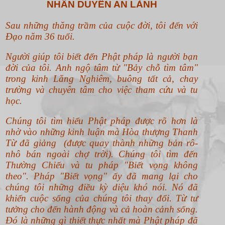
NHÂN DUYÊN AN LÀNH
Sau những thăng trầm của cuộc đời, tôi đến với
Đạo năm 36 tuổi.
Người giúp tôi biết đến Phật pháp là người bạn
đời của tôi. Anh ngộ tâm từ "Bảy chỗ tìm tâm"
trong kinh Lăng Nghiêm, buông tất cả, chay
trường và chuyên tâm cho việc tham cứu và tu
học.
Chúng tôi tìm hiểu Phật pháp được rõ hơn là
nhờ vào những kinh luận mà Hòa thượng Thanh
Từ đã giảng (được quay thành những bản rô-
nhô bán ngoài chợ trời). Chúng tôi tìm đến
Thường Chiếu và tu pháp "Biết vọng không
theo".
Pháp "Biết vọng" ấy đã mang lại cho
chúng tôi những điều kỳ diệu khó nói. Nó đã
khiến cuộc sống của chúng tôi thay đổi. Từ tư
tưởng cho đến hành động và cả hoàn cảnh sống.
Đó là những gì thiết thực nhất mà Phật pháp đã