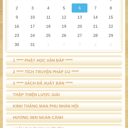
2
3
4
5
6
7
8
9
10
11
12
13
14
15
16
17
18
19
20
21
22
23
24
25
26
27
28
29
30
31
1
2
3
4
5
1 ***** PHẬT HỌC VẤN ĐÁP *****
2 ***** TÍCH TRUYỆN PHÁP CÚ *****
3 ***** SÁCH ĐÃ XUẤT BẢN *****
THẬP THIỆN LƯỢC GIẢI
KINH THẮNG MAN PHU NHÂN HỘI
HƯƠNG SEN NGÀN CÁNH