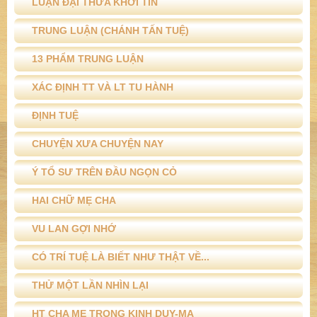
LUẬN ĐẠI THỪA KHỞI TÍN
TRUNG LUẬN (CHÁNH TẤN TUỆ)
13 PHẨM TRUNG LUẬN
XÁC ĐỊNH TT VÀ LT TU HÀNH
ĐỊNH TUỆ
CHUYỆN XƯA CHUYỆN NAY
Ý TỔ SƯ TRÊN ĐẦU NGỌN CỎ
HAI CHỮ MẸ CHA
VU LAN GỢI NHỚ
CÓ TRÍ TUỆ LÀ BIẾT NHƯ THẬT VỀ...
THỬ MỘT LẦN NHÌN LẠI
HT CHA MẸ TRONG KINH DUY-MA