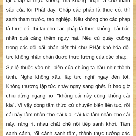
lại chấp là thực không, mà không nhận ra chỗ thâm
sâu của lời Phật dạy. Chấp các pháp là thực có, thì
sanh tham trước, tạo nghiệp. Nếu không cho các pháp
là thực có, thì lại cho các pháp là thực không, bài bác
nhân quả càng thêm nguy hại. Nếu cứ quây cuồng
trong các đối đãi phân biệt thì chư PHật khó hóa độ,
tức không nhân chân được thực tướng của các pháp.
Sự lệ thuộc vào nhị biên của chúng ta hầu như thành
tánh. Nghe không xấu, lập tức nghĩ ngay đến tốt.
Không thương lập tức nhảy ngay sang ghét. Ít bao giờ
chịu dừng ngang nơi “không cái này cũng không cái
kia”. Vì vậy dòng tâm thức cứ chuyển biến liên tục, rồi
cái này làm nhân cho cái kia, cái kia làm nhân cho cái
này, ràng rịt nhau chặt chẽ nối tiếp sanh khởi. Tâm
sanh cảnh, rối cảnh sanh tâm, thành thực tướng các