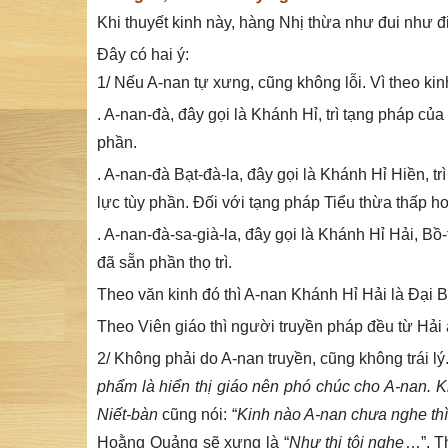
Khi thuyết kinh này, hàng Nhị thừa như đui như đ
Đây có hai ý:
1/ Nếu A-nan tự xưng, cũng không lỗi. Vì theo kin
. A-nan-đà, đây gọi là Khánh Hỉ, trì tạng pháp của
phần.
. A-nan-đà Bạt-đà-la, đây gọi là Khánh Hỉ Hiền, t
lực tùy phần. Đối với tạng pháp Tiểu thừa thấp hơn
. A-nan-đà-sa-già-la, đây gọi là Khánh Hỉ Hải, Bồ-
đã sẵn phần thọ trì.
Theo văn kinh đó thì A-nan Khánh Hỉ Hải là Đại Bồ-
Theo Viên giáo thì người truyền pháp đều từ Hải 
2/ Không phải do A-nan truyền, cũng không trái l
phẩm là hiển thị giáo nên phó chúc cho A-nan. K
Niết-bàn
cũng nói: “
Kinh nào A-nan chưa nghe th
Hoằng Quảng sẽ xưng là “
Như thị tôi nghe
…”. T