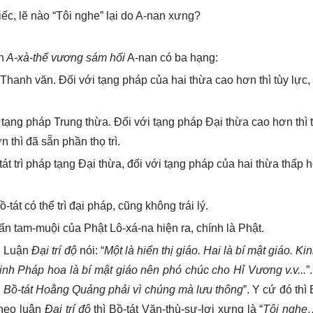
iếc, lẽ nào “Tôi nghe” lại do A-nan xưng?
h
A-xà-thế vương sám hối
A-nan có ba hạng:
 Thanh văn. Đối với tạng pháp của hai thừa cao hơn thì tùy lực, 
rì tạng pháp Trung thừa. Đối với tạng pháp Đại thừa cao hơn thì 
 thì đã sẵn phần thọ trì.
tát trì pháp tạng Đại thừa, đối với tạng pháp của hai thừa thấp 
tát có thể trì đại pháp, cũng không trái lý.
ấn tam-muội của Phật Lô-xá-na hiện ra, chính là Phật.
ý. Luận
Đại trí độ
nói: “
Một là hiển thị giáo. Hai là bí mật giáo. Ki
inh Pháp hoa là bí mật giáo nên phó chúc cho Hỉ Vương v.v...
”
ì Bồ-tát Hoằng Quảng phải vì chúng mà lưu thông
”. Y cứ đó thì 
heo luận
Đại trí độ
thì Bồ-tát Văn-thù-sư-lợi xưng là “
Tôi nghe