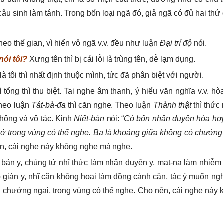
âu sinh làm tánh. Trong bốn loại ngã đó, giả ngã có đủ hai thứ
theo thế gian, vì hiển vô ngã v.v. đều như luận
Đại trí độ
nói.
ói tôi?
Xưng tên thì bị cái lỗi là trùng tên, dễ lạm dụng.
à tôi thì nhất định thuộc mình, tức đã phân biệt với người.
ì tổng thì thu biệt. Tai nghe âm thanh, ý hiểu văn nghĩa v.v. h
Theo luận
Tát-bà-đa
thì căn nghe. Theo luận
Thành thật
thì thức
không và vô tác. Kinh
Niết-bàn
nói: “
Có bốn nhân duyên hòa hợ
h ở trong vùng có thể nghe. Ba là khoảng giữa không có chướng
ên, cái nghe này không nghe mà nghe.
bản y, chủng tử nhĩ thức làm nhân duyên y, mạt-na làm nhiễm 
vô gián y, nhĩ căn không hoại làm đồng cảnh căn, tác ý muốn ng
chướng ngại, trong vùng có thể nghe. Cho nên, cái nghe này 