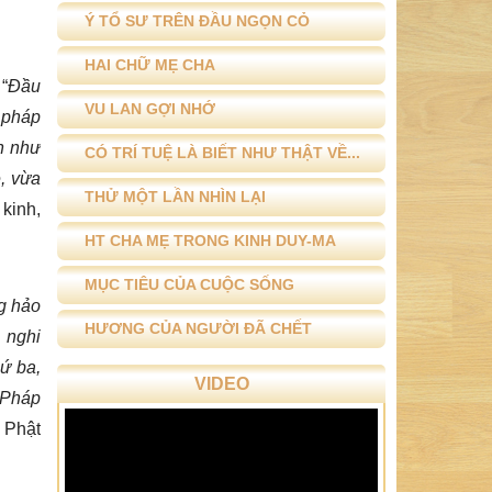
Ý TỔ SƯ TRÊN ĐẦU NGỌN CỎ
HAI CHỮ MẸ CHA
 “
Đầu
VU LAN GỢI NHỚ
 pháp
nh như
CÓ TRÍ TUỆ LÀ BIẾT NHƯ THẬT VỀ...
ề, vừa
THỬ MỘT LẦN NHÌN LẠI
 kinh,
HT CHA MẸ TRONG KINH DUY-MA
MỤC TIÊU CỦA CUỘC SỐNG
ng hảo
HƯƠNG CỦA NGƯỜI ĐÃ CHẾT
, nghi
hứ ba,
VIDEO
Pháp
à Phật