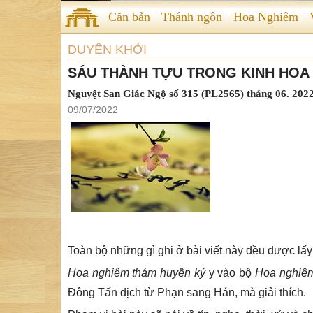
Căn bản
Thánh ngôn
Hoa Nghiêm
DUYÊN KHỞI
SÁU THÀNH TỰU TRONG KINH HOA 
Nguyệt San Giác Ngộ số 315 (PL2565) tháng 06. 202
09/07/2022
Toàn bộ những gì ghi ở bài viết này đều được lấy
Hoa nghiêm thám huyền ký
y vào bộ
Hoa nghi
Đông Tấn dịch từ Phạn sang Hán, mà giải thích.