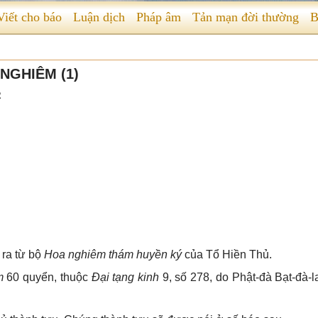
Viết cho báo
Luận dịch
Pháp âm
Tản mạn đời thường
B
NGHIÊM (1)
2
 ra từ bộ
Hoa nghiêm thám huyền ký
của Tổ Hiền Thủ.
êm
60 quyển, thuộc
Đại tạng kinh
9, số 278, do Phật-đà Bạt-đà-l