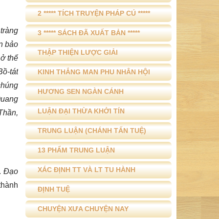
2 ***** TÍCH TRUYỆN PHÁP CÚ *****
 tràng
3 ***** SÁCH ĐÃ XUẤT BẢN *****
ên bảo
THẬP THIỆN LƯỢC GIẢI
 ở thế
ồ-tát
KINH THẮNG MAN PHU NHÂN HỘI
 chúng
HƯƠNG SEN NGÀN CÁNH
 Quang
LUẬN ĐẠI THỪA KHỞI TÍN
 Thần,
TRUNG LUẬN (CHÁNH TẤN TUỆ)
13 PHẨM TRUNG LUẬN
XÁC ĐỊNH TT VÀ LT TU HÀNH
.
Đạo
 thành
ĐỊNH TUỆ
CHUYỆN XƯA CHUYỆN NAY