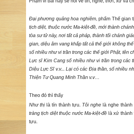
Phạm vi bài này sẽ nói về tín, nghe, thời, xứ v
Đại phương quảng hoa nghiêm
, phẩm Thế gian t
tịch diệt, thuộc nước Ma-kiệt-đề, mới thành chán
tòa sư tử này, nơi tất cả pháp, thành tối chánh giá
gian, diệu âm vang khắp tất cả thế giới không th
số nhiều như vi trần trong các thế giới Phật, tên 
Lực sĩ Kim Cang số nhiều như vi trần trong các 
Diệu Lực Sĩ v.v... Lại có các Địa thần, số nhiều n
Thiện Tư Quang Minh Thần v.v…
Theo đó thì thấy
Như thị
là tín thành tựu.
Tôi nghe
là nghe thành
tràng tịch diệt thuộc nước Ma-kiệt-đề
là xứ thành
tựu.