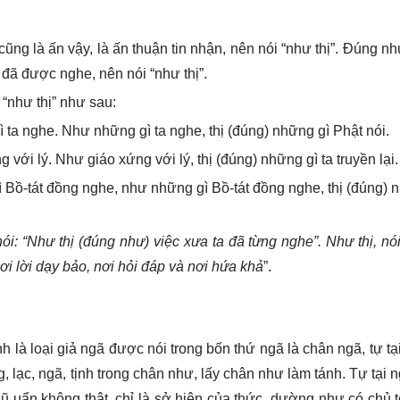
n, cũng là ấn vậy, là ấn thuận tin nhận, nên nói “như thị”. Đúng n
 đã được nghe, nên nói “như thị”.
 “như thị” như sau:
ì ta nghe. Như những gì ta nghe, thị (đúng) những gì Phật nói.
 với lý. Như giáo xứng với lý, thị (đúng) những gì ta truyền lại.
ì Bồ-tát đồng nghe, như những gì Bồ-tát đồng nghe, thị (đúng)
ói: “Như thị (đúng như) việc xưa ta đã từng nghe”. Như thị, nó
nơi lời dạy bảo, nơi hỏi đáp và nơi hứa khả
”.
ính là loại giả ngã được nói trong bốn thứ ngã là chân ngã, tự tạ
 lạc, ngã, tịnh trong chân như, lấy chân như làm tánh. Tự tại n
 ngũ uẩn không thật, chỉ là sở hiện của thức, dường như có chủ t