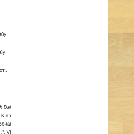
tùy
tùy
hơn,
nh Đại
. Kinh
Bồ-tát
…
”. Vì