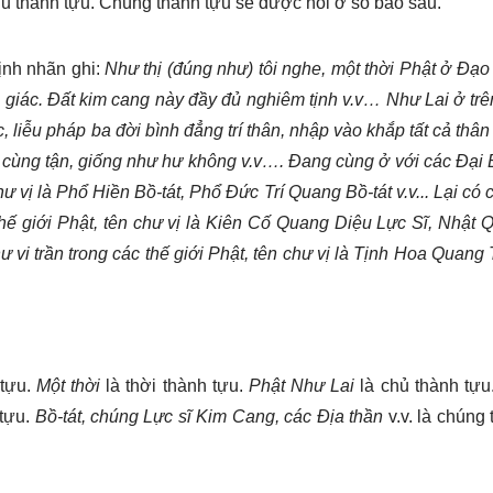
à chủ thành tựu. Chúng thành tựu sẽ được nói ở số báo sau.
ịnh nhãn ghi:
Như thị (đúng như)
tôi nghe, một thời Phật ở Đạo
h giác. Đất kim cang này đầy đủ nghiêm tịnh v.v… Như Lai
ở tr
c, liễu pháp ba đời bình đẳng trí thân, nhập vào khắp tất cả thân
ể cùng tận, giống như hư không v.v….
Đang cùng ở với các Đại B
chư vị là Phổ Hiền Bồ-tát, Phổ Đức Trí Quang Bồ-tát v.v... Lại có
thế giới Phật, tên chư vị là Kiên Cố Quang Diệu Lực Sĩ, Nhật
hư vi trần trong các thế giới Phật, tên chư vị là Tịnh Hoa Quang
 tựu.
Một thời
là thời thành tựu.
Phật Như Lai
là chủ thành tựu
 tựu.
Bồ-tát, chúng Lực sĩ Kim Cang, các Địa thần
v.v. là chúng