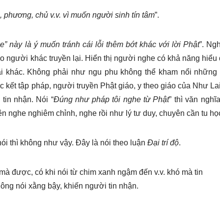
, phương, chủ v.v. vì muốn người sinh tín tâm
”.
he” này là ý muốn tránh cái lỗi thêm bớt khác với lời Phật
”. Ngh
o người khác truyền lại. Hiển thị người nghe có khả năng hiể
sai khác. Không phải như ngu phu không thể kham nổi những 
úc kết tập pháp, người truyền Phật giáo, y theo giáo của Như La
 tin nhận. Nói “
Đúng như pháp tôi nghe từ Phật
” thì văn nghĩ
n nghe nghiêm chỉnh, nghe rồi như lý tư duy, chuyên cần tu họ
nói thì không như vậy. Đây là nói theo luận
Đại trí độ
.
 mà được, có khi nói từ chim xanh ngậm đến v.v. khó mà tin
ông nói xằng bậy, khiến người tin nhận.