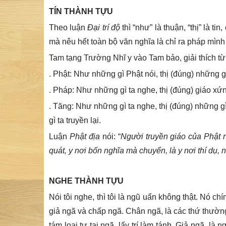
TÍN THÀNH TỰU
Theo luận
Đại trí độ
thì “như” là thuận, “thị” là ti
mà nêu hết toàn bộ văn nghĩa là chỉ ra pháp mình
Tam tạng Trường Nhĩ y vào Tam bảo, giải thích từ
. Phật: Như những gì Phật nói, thị (đúng) những g
. Pháp: Như những gì ta nghe, thị (đúng) giáo xứng
. Tăng: Như những gì ta nghe, thị (đúng) những g
gì ta truyền lại.
Luận
Phật địa
nói: “
Người truyền giáo của Phật n
quát, y nơi bốn nghĩa mà chuyển, là y nơi thí dụ, 
NGHE THÀNH TỰU
Nói tôi nghe, thì tôi là ngũ uẩn không thật. Nó ch
giả ngã và chấp ngã. Chân ngã, là các thứ thường,
tám loại tự tại ngã, lấy trí làm tánh. Giả ngã, là