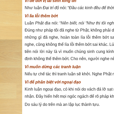
Vì để đời vị lai sinh lòng tin
Như luận
Đại trí độ
nói: “
Đầu các kinh đều để thời
Vì lìa lỗi thêm bớt
Luận
Phật địa
nói: “
Nên biết, nói “Như thị tôi ng
Đúng như pháp tôi đã nghe từ Phật, không phải d
những gì đã nghe, hoàn toàn lìa lỗi thêm bớt 
nghe, cũng không thể lìa lỗi thêm bớt sai khác. L
tiên nói lời này là vì muốn chúng sinh cung kính
định không thể thêm bớt. Cho nên, người nghe nê
Vì muốn dừng các tranh luận
Nếu tự chế tác thì tranh luận sẽ khởi. Nghe Phật 
Vì để phân biệt với ngoại đạo
Kinh luận ngoại đạo, có khi nói do vách đá lỡ sạt
nhận. Đây hiển hết mọi ngóc ngách để rõ pháp kh
Do sáu lý do trên mà an lập lục thành tựu.