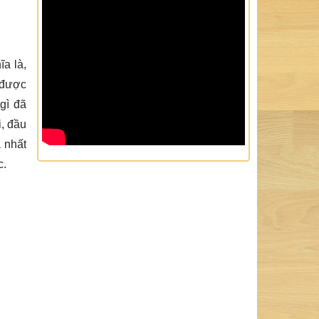
ĩa là,
u được
gì đã
i, đầu
a nhất
c.