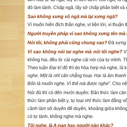
đó làm tánh. Chấp ngã, lấy sở chấp phân biệt và c
Sao không xưng vô ngã mà lại xưng ngã?
Vì muốn hiển đích thân nghe, vì tiện lời, vì thuận 
Người truyền pháp vì sao không xưng tên mà n
Nói tôi, không phải cũng chung sao?
Đã xưng l
Vì sao không nói tai nghe mà nói tôi nghe?
V
không hai, đều từ cái nghe cái nói của tự mình. 
Theo luận
Đại trí độ
thì do hòa hợp mà nghe, là 
nghe. Một là nhĩ căn chẳng hoại. Hai là âm than
Bốn là muốn nghe. Vì thế mà được nghe
”. Cho n
Nói đủ thì có đến mười duyên: Bản thức làm căn 
thức làm phân biệt y, tự loại nhĩ thức làm đẳng 
cảnh làm sở duyên để duyên, khoảng giữa không 
có tự tánh, không nghe mà nghe.
Tôi nghe, là A-nan hay người nào khác?