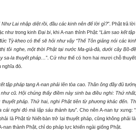
 Như Lai nhập diệt rồi, đầu các kinh nên để lời gì?
”. Phật trả lời
c như trong kinh
Đại bi
, khi A-nan thỉnh Phật: “
Làm sao kết tập
 đức Tỳ-kheo có thể sẽ hỏi như vậy “Thế Tôn giảng nói các ki
hị tôi nghe, một thời Phật tại nước Ma-già-đà, dưới cây Bồ-đ
ây sa-la thuyết pháp…
”. Cứ như thế có hơn hai mươi chỗ thuyết
u nghĩa đó.
i kết tập pháp tạng A-nan phải lên tòa cao. Thân ông đầy đủ tướ
 như cũ. Hội chúng thấy điềm này sinh ba điều nghi: Thứ nhất
úng thuyết pháp. Thứ hai, nghi Phật tiên từ phương khác đến. T
a cái nghi đó mà lập sáu thành tựu
”. Cho nên A-nan tự xưng: “
 phải là Phật từ Niết-bàn trở lại thuyết pháp, cũng không phải l
-nan thành Phật, chỉ do pháp lực khiến ngài giống Phật.