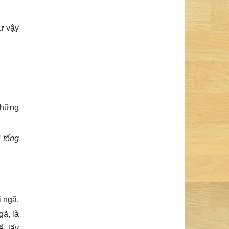
hư vậy
 những
i tổng
i ngã,
gã, là
ể, lấy