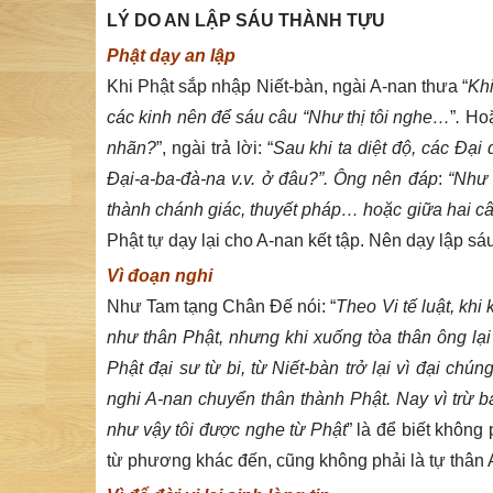
LÝ DO AN LẬP SÁU THÀNH TỰU
Phật dạy an lập
Khi Phật sắp nhập Niết-bàn, ngài A-nan thưa “
Khi
các kinh nên để sáu câu “Như thị tôi nghe…
”
.
Hoặ
nhãn?
”, ngài trả lời: “
Sau khi ta diệt độ, các Đại
Đại-a-ba-đà-na v.v. ở đâu?”. Ông nên đáp
:
“Như t
thành chánh giác, thuyết pháp… hoặc giữa hai c
Phật tự dạy lại cho A-nan kết tập. Nên dạy lập sá
Vì
đoạn nghi
Như Tam tạng Chân Đế nói: “
Theo Vi tế luật, kh
như thân Phật, nhưng khi xuống tòa thân ông lại
Phật đại sư từ bi, từ Niết-bàn trở lại vì đại ch
nghi A-nan chuyển thân thành Phật. Nay vì trừ b
như vậy tôi được nghe từ Phật
” là để biết không
từ phương khác đến, cũng không phải là tự thân A