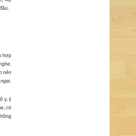
 đầu.
òa hợp
 nghe.
p nên
 ngại.
ô y, ý
he, có
không