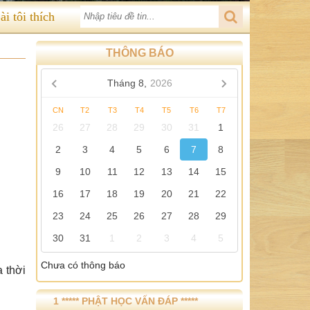
ài tôi thích
THÔNG BÁO
Tháng 8,
2026
CN
T2
T3
T4
T5
T6
T7
26
27
28
29
30
31
1
2
3
4
5
6
7
8
9
10
11
12
13
14
15
16
17
18
19
20
21
22
23
24
25
26
27
28
29
30
31
1
2
3
4
5
Chưa có thông báo
a thời
1 ***** PHẬT HỌC VẤN ĐÁP *****