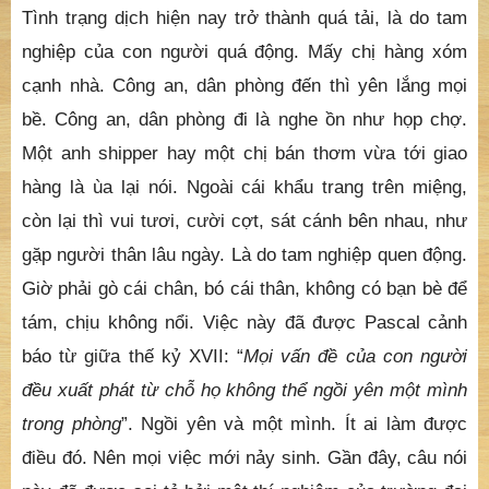
Tình trạng dịch hiện nay trở thành quá tải, là do tam
nghiệp của con người quá động. Mấy chị hàng xóm
cạnh nhà. Công an, dân phòng đến thì yên lắng mọi
bề. Công an, dân phòng đi là nghe ồn như họp chợ.
Một anh shipper hay một chị bán thơm vừa tới giao
hàng là ùa lại nói. Ngoài cái khẩu trang trên miệng,
còn lại thì vui tươi, cười cợt, sát cánh bên nhau, như
gặp người thân lâu ngày. Là do tam nghiệp quen động.
Giờ phải gò cái chân, bó cái thân, không có bạn bè để
tám, chịu không nổi. Việc này đã được Pascal cảnh
báo từ giữa thế kỷ XVII: “
Mọi vấn đề của con người
đều xuất phát từ chỗ họ không thể ngồi yên một mình
trong phòng
”. Ngồi yên và một mình. Ít ai làm được
điều đó. Nên mọi việc mới nảy sinh. Gần đây, câu nói