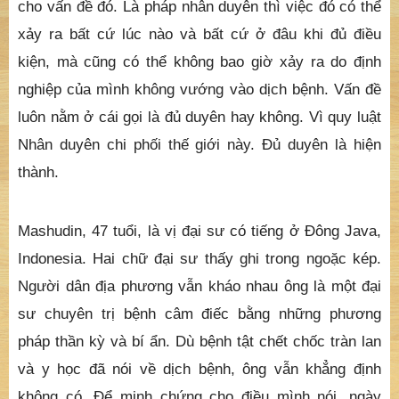
cho vấn đề đó. Là pháp nhân duyên thì việc đó có thể
xảy ra bất cứ lúc nào và bất cứ ở đâu khi đủ điều
kiện, mà cũng có thể không bao giờ xảy ra do định
nghiệp của mình không vướng vào dịch bệnh. Vấn đề
luôn nằm ở cái gọi là đủ duyên hay không. Vì quy luật
Nhân duyên chi phối thế giới này. Đủ duyên là hiện
thành.
Mashudin, 47 tuổi, là vị đại sư có tiếng ở Đông Java,
Indonesia. Hai chữ đại sư thấy ghi trong ngoặc kép.
Người dân địa phương vẫn kháo nhau ông là một đại
sư chuyên trị bệnh câm điếc bằng những phương
pháp thần kỳ và bí ẩn. Dù bệnh tật chết chốc tràn lan
và y học đã nói về dịch bệnh, ông vẫn khẳng định
không có. Để minh chứng cho điều mình nói, ngày