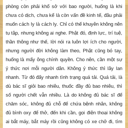
phòng còn phải khổ sở với bao người, huống là khi
chưa có dịch, chưa kể là còn vấn đề kinh tế, đâu phải
muốn cách ly là cách ly. Chỉ có thể khuyên không nên
tụ tập, nhưng không ai nghe. Phật đó, định lực, trí tuệ,
thần thông như thế, lời nói ra luôn lợi ích cho người,
nhưng người đời không làm theo, Phật cũng bó tay,
huống là mấy ông chính quyền. Cho nên, cần một sự
ý thức nơi mỗi người dân. Không ý thức thì lây lan
nhanh. Từ đó đẩy nhanh tình trạng quá tải. Quá tải, là
dù bác sĩ giỏi bao nhiêu, thuốc đầy đủ bao nhiêu, thì
số người chết vẫn nhiều. Là do không đủ bác sĩ để
chăm sóc, không đủ chỗ để chứa bệnh nhân, không
đủ bình oxy để thở, đến khi cần, gọi điện thoại không
ai bắt máy, bắt máy rồi cũng không có xe chở đi, tìm