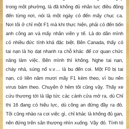
trong một phường, là đã không đủ nhân lực điều động
đến từng nơi, nói là một ngày có đến mấy chục ca.
Nơi tôi ở chỉ một F1 mà khi thực hiện, phải có đến bốn
anh công an và mấy nhân viên y tế. Là do dân mình
có nhiều đức tính khá đặc biệt. Bên Canada, thấy có
tai nạn là họ dạt nhanh ra chỗ khác để cơ quan chức
năng làm việc. Bên mình thì không. Nghe tai nạn,
cháy nhà, súng nổ v.v… là bu đến coi. Một F0 bị tai
nạn, có liền năm mươi mấy F1 kèm theo, vì bu nên
virus bám theo. Chuyện ở hẻm tôi cũng vậy. Thấy xe
cứu thương tới là lập tức các cánh cửa mở ra, dù Chỉ
thị 16 đang có hiệu lực, dù công an đứng đầy ra đó.
Tôi cũng nhào ra coi việc gì, chỉ khác là không đủ gan,
nên đứng trên sân thượng nhìn xuống. Vậy đó. Tính tò