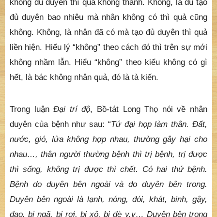
không đủ duyên thì quả không thành. Không, là dù tạo
đủ duyên bao nhiêu mà nhân không có thì quả cũng
không. Không, là nhân đã có mà tạo đủ duyên thì quả
liền hiện. Hiểu lý “không” theo cách đó thì trên sự mới
không nhầm lẫn. Hiểu “không” theo kiểu không có gì
hết, là bác không nhân quả, đó là tà kiến.
Trong luận
Đại trí độ
, Bồ-tát Long Thọ nói về nhân
duyên của bệnh như sau: “
Tứ đại họp làm thân. Đất,
nước, gió, lửa không hợp nhau, thường gây hại cho
nhau…, thân người thường bệnh thì trị bệnh, trị được
thì sống, không trị được thì chết. Có hai thứ bệnh.
Bệnh do duyên bên ngoài và do duyên bên trong.
Duyên bên ngoài là lạnh, nóng, đói, khát, binh, gậy,
đao, bị ngã, bị rơi, bị xô, bị đè v.v… Duyên bên trong