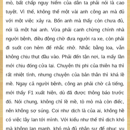
mò, bất chấp nguy hiểm của dân ta phải nói là cao
tuyệt. Vì thế, không thể một vài anh công an mà đủ
với một việc xảy ra. Bốn anh mà thấy còn chưa đủ,
nói là một hai anh. Vừa phải canh chừng chính nhà
người bệnh, điều động chờ đưa người ra xe, còn phải
đi suốt con hẻm để nhắc nhở. Nhắc bằng loa, vẫn
không chịu thụt đầu vào. Phải đến tận nơi, la mấy lần
mới chịu đóng cửa lại. Chuyện thị phi của thiên hạ thì
rất nhiệt tình, nhưng chuyện của bản thân thì khá lề
mề. Ngay cả người bệnh, công an phải chờ cả tiếng,
mới thấy F1 xuất hiện, dù đã được thông báo trước
đó. Nói chung, không chỉ lề mề, tò mò mà còn điếc,
nên không sợ súng. Coi như dịch là của ai, không hề
có việc lây lan tới mình. Với kiểu như thế thì dịch khó
mà không lan mạnh, khó mà đủ nhân sự để phục vụ