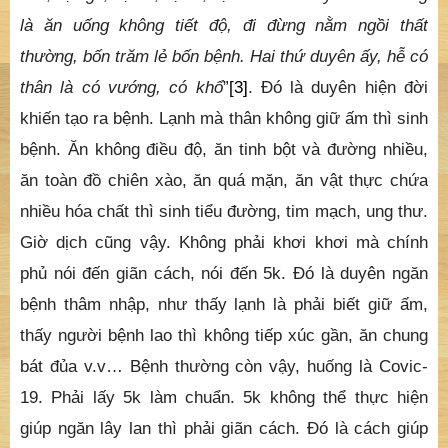
là ăn uống không tiết độ, đi đừng nằm ngồi thất
thường, bốn trăm lẻ bốn bệnh. Hai thứ duyên ấy, hễ có
thân là có vướng, có khổ
”
[3]
. Đó là duyên hiện đời
khiến tạo ra bệnh. Lạnh mà thân không giữ ấm thì sinh
bệnh. Ăn không điều độ, ăn tinh bột và đường nhiều,
ăn toàn đồ chiên xào, ăn quá mặn, ăn vật thực chứa
nhiều hóa chất thì sinh tiểu đường, tim mạch, ung thư.
Giờ dịch cũng vậy. Không phải khơi khơi mà chính
phủ nói đến giãn cách, nói đến 5k. Đó là duyên ngăn
bệnh thâm nhập, như thấy lạnh là phải biết giữ ấm,
thấy người bệnh lao thì không tiếp xúc gần, ăn chung
bát đủa v.v… Bệnh thường còn vậy, huống là Covic-
19. Phải lấy 5k làm chuẩn. 5k không thể thực hiện
giúp ngăn lây lan thì phải giãn cách. Đó là cách giúp