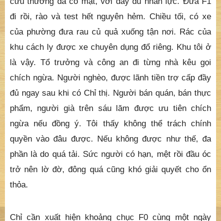
cứu thương đã có mặt, với đầy đủ nhân lực. Đưa F1
đi rồi, rào và test hết nguyên hẻm. Chiều tối, có xe
của phường đưa rau củ quả xuống tận nơi. Rác của
khu cách ly được xe chuyên dụng đổ riêng. Khu tôi ở
là vậy. Tổ trưởng và công an đi từng nhà kêu gọi
chích ngừa. Người nghèo, được lãnh tiền trợ cấp đầy
đủ ngay sau khi có Chỉ thị. Người bán quán, bán thực
phẩm, người già trên sáu lăm được ưu tiên chích
ngừa nếu đồng ý. Tôi thấy không thể trách chính
quyền vào đâu được. Nếu không được như thế, đa
phần là do quá tải. Sức người có hạn, mệt rồi đầu óc
trở nên lờ đờ, đông quá cũng khó giải quyết cho ổn
thỏa.
Chỉ cần xuất hiện khoảng chục F0 cùng một ngày