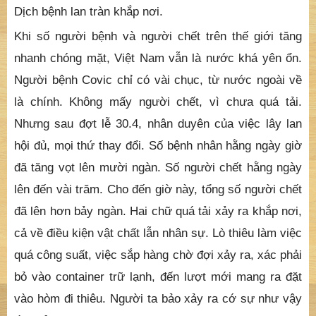
Dịch bệnh lan tràn khắp nơi.
Khi số người bệnh và người chết trên thế giới tăng
nhanh chóng mặt, Việt Nam vẫn là nước khá yên ổn.
Người bệnh Covic chỉ có vài chục, từ nước ngoài về
là chính. Không mấy người chết, vì chưa quá tải.
Nhưng sau đợt lễ 30.4, nhân duyên của việc lây lan
hội đủ, mọi thứ thay đổi. Số bệnh nhân hằng ngày giờ
đã tăng vọt lên mười ngàn. Số người chết hằng ngày
lên đến vài trăm. Cho đến giờ này, tổng số người chết
đã lên hơn bảy ngàn. Hai chữ quá tải xảy ra khắp nơi,
cả về điều kiện vật chất lẫn nhân sự. Lò thiêu làm việc
quá công suất, việc sắp hàng chờ đợi xảy ra, xác phải
bỏ vào container trữ lạnh, đến lượt mới mang ra đặt
vào hòm đi thiêu. Người ta bảo xảy ra cớ sự như vậy