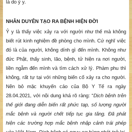
là do ỷ y.
NHÂN DUYÊN TẠO RA BỆNH HIỆN ĐỜI
Ỷ y là thấy việc xảy ra với người như thế mà không
biết rút kinh nghiệm đề phòng cho mình. Cứ nghĩ việc
đó là của người, không dính gì đến mình. Không như
đức Phật, thấy sinh, lão, bệnh, tử hiện ra nơi người,
liền ngẫm đến mình và tìm cách xử lý. Phàm phu thì
không, rất tự tại với những biến cố xảy ra cho người.
Nên bỏ mặc khuyến cáo của Bộ Y Tế ra ngày
28.04.2021, với nội dung khá rõ ràng: “
Dịch bệnh trên
thế giới đang diễn biến rất phức tạp, số lượng người
mắc bệnh và người chết tiếp tục gia tăng. Đã phát
hiện các trường hợp mắc bệnh nhập cảnh trái phép