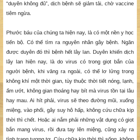
“duyên không đủ”, dịch bệnh sẽ giảm tải, chờ vaccine
tiêm ngừa.
Phước báu của chúng ta hiện nay, là có một nền y học
tiến bộ. Có thể tìm ra nguyên nhân gây bệnh. Ngăn
được duyên đó thì bệnh hết lây lan. Duyên khiến dịch
lây lan hiện nay, là do virus có trong giọt bắn của
người bệnh, khi văng ra ngoài, có thể lơ lửng trong
không khí một thời gian, tùy thuộc thời tiết nóng, lạnh,
ẩm ướt, không gian thoáng hay bít mà virus tồn tại lâu
hay mau. Ai hít phải, virus sẽ theo đường mũi, xuống
miệng, vào phổi, gây suy hô hấp, không cứu chữa kịp
thời thì chết. Hoặc ai nắm phải những vật dụng có giọt
bắn mang virus, rồi đưa tay lên miệng, cũng xảy ra
tình trạng tương tợ. Cứu chữa kịp thời thì sống, không