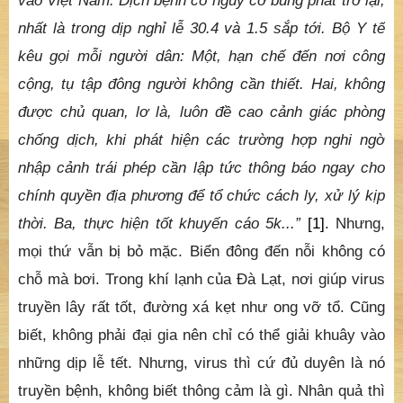
vào Việt Nam. Dịch bệnh có nguy cơ bùng phát trở lại,
nhất là trong dịp nghỉ lễ 30.4 và 1.5 sắp tới. Bộ Y tế
kêu gọi mỗi người dân: Một, hạn chế đến nơi công
cộng, tụ tập đông người không cần thiết. Hai, không
được chủ quan, lơ là, luôn đề cao cảnh giác phòng
chống dịch, khi phát hiện các trường hợp nghi ngờ
nhập cảnh trái phép cần lập tức thông báo ngay cho
chính quyền địa phương để tổ chức cách ly, xử lý kịp
thời. Ba, thực hiện tốt khuyến cáo 5k...”
[1]
. Nhưng,
mọi thứ vẫn bị bỏ mặc. Biển đông đến nỗi không có
chỗ mà bơi. Trong khí lạnh của Đà Lạt, nơi giúp virus
truyền lây rất tốt, đường xá kẹt như ong vỡ tổ. Cũng
biết, không phải đại gia nên chỉ có thể giải khuây vào
những dịp lễ tết. Nhưng, virus thì cứ đủ duyên là nó
truyền bệnh, không biết thông cảm là gì. Nhân quả thì