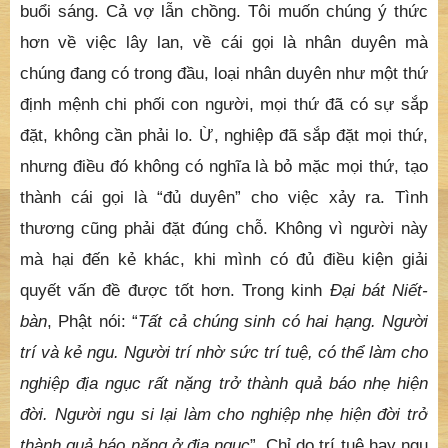
buổi sáng. Cả vợ lẫn chồng. Tôi muốn chúng ý thức
hơn về việc lây lan, về cái gọi là nhân duyên mà
chúng đang có trong đầu, loại nhân duyên như một thứ
định mệnh chi phối con người, mọi thứ đã có sự sắp
đặt, không cần phải lo. Ừ, nghiệp đã sắp đặt mọi thứ,
nhưng điều đó không có nghĩa là bỏ mặc mọi thứ, tạo
thành cái gọi là “đủ duyên” cho việc xảy ra. Tình
thương cũng phải đặt đúng chỗ. Không vì người này
mà hại đến kẻ khác, khi mình có đủ điều kiện giải
quyết vấn đề được tốt hơn. Trong kinh
Đại bát Niết-
bàn
, Phật nói: “
Tất cả chúng sinh có hai hạng. Người
trí và kẻ ngu. Người trí nhờ sức trí tuệ, có thể làm cho
nghiệp địa ngục rất nặng trở thành quả báo nhẹ hiện
đời. Người ngu si lại làm cho nghiệp nhẹ hiện đời trở
thành quả báo nặng ở địa ngục
”. Chỉ do trí tuệ hay ngu