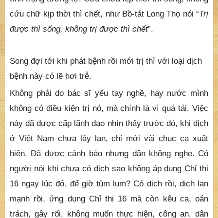
cứu chữ kịp thời thì chết, như Bồ-tát Long Thọ nói “
Trị
được thì sống, không trị được thì chết
”.
Song đợi tới khi phát bệnh rồi mới trị thì với loại dịch
bệnh này có lẽ hơi trễ.
Không phải do bác sĩ yếu tay nghề, hay nước mình
không có điều kiện trị nó, mà chính là vì quá tải. Việc
này đã được cấp lãnh đạo nhìn thấy trước đó, khi dịch
ở Việt Nam chưa lây lan, chỉ mới vài chục ca xuất
hiện. Đã được cảnh báo nhưng dân không nghe. Có
người nói khi chưa có dịch sao không áp dụng Chỉ thị
16 ngay lúc đó, để giờ tùm lum? Có dịch rồi, dịch lan
mạnh rồi, ứng dụng Chỉ thị 16 mà còn kêu ca, oán
trách, gây rối, không muốn thực hiện, công an, dân