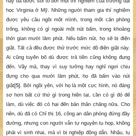
này đã được soi tỏ bởi một thí nghiệm của trường đại
học Virginia ở Mỹ. Những người tham gia thí nghiệm
được yêu cầu ngồi một mình, trong một căn phòng
trống, không có gì ngoài một nút bấm, trong khoảng
thời gian mười lăm phút. Nếu bấm nút, họ sẽ bị điện
giật. Tất cả đều được thử trước mức độ điện giật này.
Ai cũng tuyên bố dù được trả tiền cũng không đụng
đến. Vậy mà, thay vì suy tưởng hay nghỉ ngơi chịu
đựng cho qua mười lăm phút, họ đã bấm vào nút
giật
[5]
. Bởi ngồi yên, với họ là một cực hình, nó đáng
sợ hơn bất cứ thứ gì trong hiện tại, cần có gì đó để
làm, dù việc đó có hại đến bản thân chăng nữa. Cho
nên, dù đã có Chỉ thị 16, công an dân phòng đứng đầy
đường, nhưng con người vẫn tự nguyện tụ họp, không
phải vì sinh nhai, mà vì bị nghiệp động dẫn. Nhậu, tụ