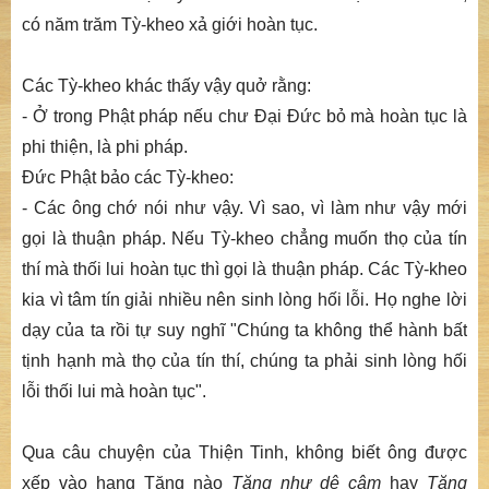
có năm trăm Tỳ-kheo xả giới hoàn tục.
Các Tỳ-kheo khác thấy vậy quở rằng:
- Ở trong Phật pháp nếu chư Đại Đức bỏ mà hoàn tục là
phi thiện, là phi pháp.
Đức Phật bảo các Tỳ-kheo:
- Các ông chớ nói như vậy. Vì sao, vì làm như vậy mới
gọi là thuận pháp. Nếu Tỳ-kheo chẳng muốn thọ của tín
thí mà thối lui hoàn tục thì gọi là thuận pháp. Các Tỳ-kheo
kia vì tâm tín giải nhiều nên sinh lòng hối lỗi. Họ nghe lời
dạy của ta rồi tự suy nghĩ "Chúng ta không thể hành bất
tịnh hạnh mà thọ của tín thí, chúng ta phải sinh lòng hối
lỗi thối lui mà hoàn tục".
Qua câu chuyện của Thiện Tinh, không biết ông được
xếp vào hạng Tăng nào
Tăng như dê câm
hay
Tăng