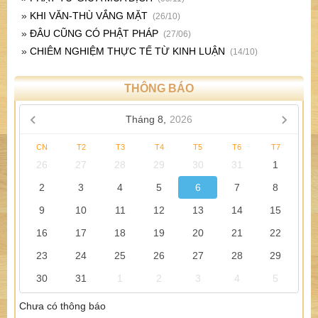
»
KHI VĂN-THÙ VẮNG MẶT
(26/10)
»
ĐÂU CŨNG CÓ PHẬT PHÁP
(27/06)
»
CHIÊM NGHIỆM THỰC TẾ TỪ KINH LUẬN
(14/10)
THÔNG BÁO
Tháng 8,
2026
CN
T2
T3
T4
T5
T6
T7
26
27
28
29
30
31
1
2
3
4
5
6
7
8
9
10
11
12
13
14
15
16
17
18
19
20
21
22
23
24
25
26
27
28
29
30
31
1
2
3
4
5
Chưa có thông báo