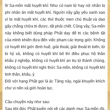
9/ Sa-môn mất huyết khí: Như có nam tử hay nữ nhân bị
phi nhân ăn mất huyết khí. Người nầy gầy yếu xanh xao
vì bị mất huyết khí, các thứ thuốc men chú thuật và dao
gậy chẳng chữa trị được, tất phải chết. Cũng vậy, Sa-môn
này không biết dùng pháp Phật dạy để trị các bệnh tật
của mình khiến đưa đến việc phạm các trọng giới. Không
có huyết khí giới định huệ, giải thoát, giải thoát tri kiến, từ
bi hỷ xả, không có huyết khí bố thí điều phục hộ thân
khẩu ý nghiệp, không có huyết khí an trụ tứ thánh chủng,
không có huyết khí nghi thức Sa-môn, không có huyết khí
tịnh thân, khẩu, ý.
Đối với hạng Phật gọi là ác Tăng này, ngài khuyến khích
chư vị nên xả giới hoàn tục.
Câu chuyện này như sau:
Sau khi đức Phật tuyên nói về các danh mục Sa-môn rồi,