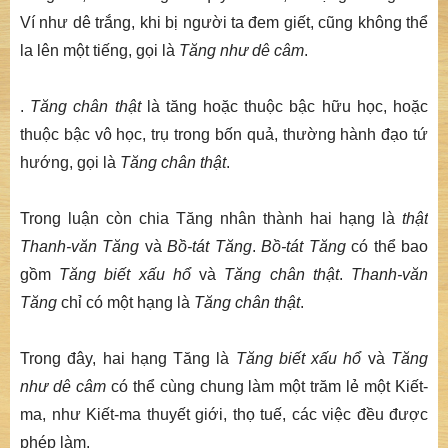
Ví như dê trắng, khi bị người ta đem giết, cũng không thể
la lên một tiếng, gọi là
Tăng như dê câm
.
.
Tăng chân thật
là tăng hoặc thuộc bậc hữu học, hoặc
thuộc bậc vô học, trụ trong bốn quả, thường hành đạo tứ
hướng, gọi là
Tăng chân thật
.
Trong luận còn chia Tăng nhân thành hai hạng là
thật
Thanh-văn Tăng
và
Bồ-tát Tăng
.
Bồ-tát Tăng
có thể bao
gồm
Tăng biết xấu hổ
và
Tăng chân thật
.
Thanh-văn
Tăng
chỉ có một hạng là
Tăng chân thật
.
Trong đây, hai hạng Tăng là
Tăng biết xấu hổ
và
Tăng
như dê câm
có thể cùng chung làm một trăm lẻ một Kiết-
ma, như Kiết-ma thuyết giới, thọ tuế, các việc đều được
phép làm.