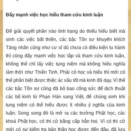
Đẩy mạnh việc học hiểu tham cứu kinh luận
Để giải quyết phần nào tình trạng do thiếu hiểu biết mà
sinh các việc bất thiện, các bậc Tôn sư khuyến khích
Tăng nhân cũng như cư sĩ dù chưa có điều kiện tu hành
thì cũng đẩy mạnh việc học tập và tham cứu kinh luận,
không thể chỉ lấy việc tụng niệm mà không hiểu nghĩa
làm thời như Thiện Tinh. Phải có học và hiểu thì mới có
thể phân biệt được thiệc ác xấu tốt mà kinh đã dạy. Vì thế
các bậc Tôn sư cũng đã bỏ bao công sức để dịch thuật
các bộ kinh từ Phạn Hán sang Việt, để chúng sinh khi
tụng niệm có thể hiểu được ít nhiều ý nghĩa của kinh
luận. Song song đó là mở ra các trường Phật học, các
khoá Phật học, có thi cử bằng cấp hẳn hoi. Vì có thi cử
mới có sự kiểm tra bản thân học được đến đâu, đã lưu