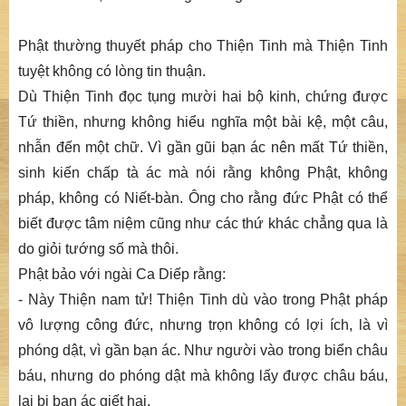
Phật thường thuyết pháp cho Thiện Tinh mà Thiện Tinh
tuyệt không có lòng tin thuận.
Dù Thiện Tinh đọc tụng mười hai bộ kinh, chứng được
Tứ thiền, nhưng không hiểu nghĩa một bài kệ, một câu,
nhẫn đến một chữ. Vì gần gũi bạn ác nên mất Tứ thiền,
sinh kiến chấp tà ác mà nói rằng không Phật, không
pháp, không có Niết-bàn. Ông cho rằng đức Phật có thể
biết được tâm niệm cũng như các thứ khác chẳng qua là
do giỏi tướng số mà thôi.
Phật bảo với ngài Ca Diếp rằng:
- Này Thiện nam tử! Thiện Tinh dù vào trong Phật pháp
vô lượng công đức, nhưng trọn không có lợi ích, là vì
phóng dật, vì gần bạn ác. Như người vào trong biển châu
báu, nhưng do phóng dật mà không lấy được châu báu,
lại bị bạn ác giết hại.