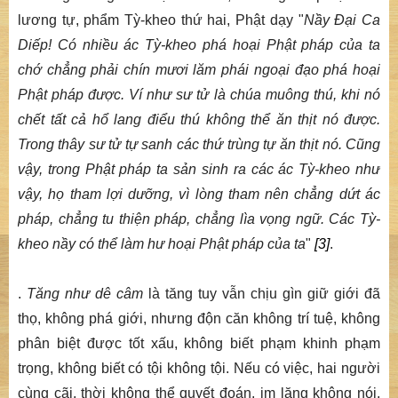
lương tự, phẩm Tỳ-kheo thứ hai, Phật dạy "
Nầy Đại Ca
Diếp! Có nhiều ác Tỳ-kheo phá hoại Phật pháp của ta
chớ chẳng phải chín mươi lăm phái ngoại đạo phá hoại
Phật pháp được. Ví như sư tử là chúa muông thú, khi nó
chết tất cả hổ lang điểu thú không thể ăn thịt nó được.
Trong thây sư tử tự sanh các thứ trùng tự ăn thịt nó. Cũng
vậy, trong Phật pháp ta sản sinh ra các ác Tỳ-kheo như
vậy, họ tham lợi dưỡng, vì lòng tham nên chẳng dứt ác
pháp, chẳng tu thiện pháp, chẳng lìa vọng ngữ. Các Tỳ-
kheo nầy có thể làm hư hoại Phật pháp của ta
"
[3]
.
.
Tăng như dê câm
là tăng tuy vẫn chịu gìn giữ giới đã
thọ, không phá giới, nhưng độn căn không trí tuệ, không
phân biệt được tốt xấu, không biết phạm khinh phạm
trọng, không biết có tội không tội. Nếu có việc, hai người
cùng cãi, thời không thể quyết đoán, im lặng không nói.