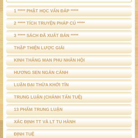
1 ***** PHẬT HỌC VẤN ĐÁP *****
2 ***** TÍCH TRUYỆN PHÁP CÚ *****
3 ***** SÁCH ĐÃ XUẤT BẢN *****
THẬP THIỆN LƯỢC GIẢI
KINH THẮNG MAN PHU NHÂN HỘI
HƯƠNG SEN NGÀN CÁNH
LUẬN ĐẠI THỪA KHỞI TÍN
TRUNG LUẬN (CHÁNH TẤN TUỆ)
13 PHẨM TRUNG LUẬN
XÁC ĐỊNH TT VÀ LT TU HÀNH
ĐỊNH TUỆ