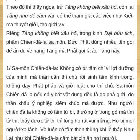
Theo đó thì thấy ngoại trừ
Tăng không biết xấu hổ
, còn lại
Tăng như dê câm
vẫn có thể tham gia các việc như Kiết-
ma thuyết giới, thọ giới v.v...
Riêng
Tăng không biết xấu hổ
, trong kinh
Đại bửu tích
,
phẩm Chiên-đà-la sa môn, Đức Phật dùng nhiều tên gọi
để ẩn dụ về hạng Tăng mà Phật gọi là ác Tăng này.
1/ Sa-môn Chiên-đà-la: Không có từ tâm chỉ vì lợi dưỡng
của mình mà thân cận thí chủ rồi sinh tâm kính trọng,
không dạy Phật pháp và giới luật cho thí chủ. Sa-môn
Chiên-đà-la nếu có y bát vật dụng đều là do phá giới, do
thân khẩu ý nghiệp siểm khúc mà được. Như người
chiên đà la không có tâm từ bi, thường ở trong gò mả tìm
tử thi, thấy được tử thi thì lòng họ rất vui mừng. Họ bị mọi
người xa lánh. Và luôn có tâm thẹn thùng khi lễ tháp Như
Lai như khi Chiên-đà-la cầm bát xin ăn nơi người.