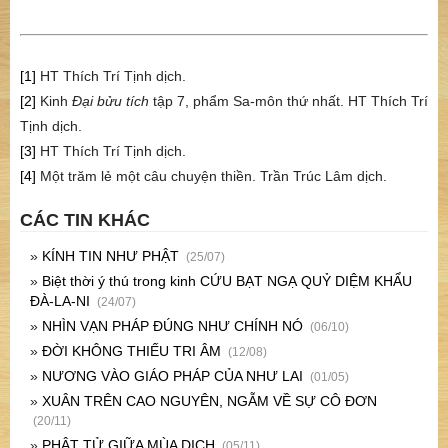
[1]
HT Thích Trí Tịnh dịch.
[2]
Kinh
Đại bửu tích
tập 7, phẩm Sa-môn thứ nhất. HT Thích Trí
Tịnh dịch.
[3]
HT Thích Trí Tịnh dịch.
[4]
Một trăm lẻ một câu chuyện thiền. Trần Trúc Lâm dịch.
CÁC TIN KHÁC
»
KÍNH TIN NHƯ PHẬT
(25/07)
»
Biệt thời ý thú trong kinh CỨU BẠT NGẠ QUỶ DIỆM KHẨU
ĐÀ-LA-NI
(24/07)
»
NHÌN VẠN PHÁP ĐÚNG NHƯ CHÍNH NÓ
(06/10)
»
ĐỜI KHÔNG THIẾU TRI ÂM
(12/08)
»
NƯƠNG VÀO GIÁO PHÁP CỦA NHƯ LAI
(01/05)
»
XUÂN TRÊN CAO NGUYÊN, NGẪM VỀ SỰ CÔ ĐƠN
(20/11)
»
PHẬT TỬ GIỮA MÙA DỊCH
(05/11)