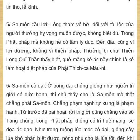
tín thọ, lễ kính.
5/ Sa-môn cầu lợi: Lòng tham vô bờ, đối với tài lộc của
người thường hy vọng muốn được, không biết đủ. Trong
Phật pháp mà không hề có tâm ly dục. Đến đâu cũng vì
lợi dưỡng, không vì thiện pháp. Thường bị chư Thiên
Long Quỉ Thần thấy biết, quở mắng kẻ ác nầy chính là kẻ
làm hoại diệt pháp của Phật Thích-ca Mâu-ni.
6/ Sa-môn cỏ dại: Ở trong đại chúng giống như người trì
giới có đức hạnh, thí chủ thấy cho là Sa-môn mà thật
chẳng phải Sa-môn. Chẳng phạm hạnh tự xưng là phạm
hạnh. Từ trước đã bại hoại, rời trì giới cũng chẳng vào số
Tăng chúng, trong Phật pháp không có trí huệ mạng, sẽ
đọa ác đạo. Như trong ruộng lúa mọc cỏ dại, giống cây
lúa khó phân biệt được, nông phu cho là lúa tốt, đến khi