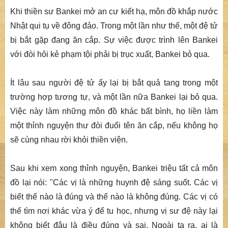
Khi thiền sư Bankei mở an cư kiết hạ, môn đồ khắp nước
Nhật qui tụ về đông đảo. Trong một lần như thế, một đệ tử
bị bắt gặp đang ăn cắp. Sự việc được trình lên Bankei
với đòi hỏi kẻ phạm tội phải bị trục xuất, Bankei bỏ qua.
Ít lâu sau người đệ tử ấy lại bị bắt quả tang trong một
trường hợp tương tự, và một lần nữa Bankei lại bỏ qua.
Việc này làm những môn đồ khác bất bình, họ liền làm
một thỉnh nguyện thư đòi đuổi tên ăn cắp, nếu không họ
sẽ cùng nhau rời khỏi thiền viện.
Sau khi xem xong thỉnh nguyện, Bankei triệu tất cả môn
đồ lại nói: "Các vị là những huynh đệ sáng suốt. Các vị
biết thế nào là đúng và thế nào là không đúng. Các vị có
thể tìm nơi khác vừa ý để tu học, nhưng vị sư đệ này lại
không biết đâu là điều đúng và sai. Ngoài ta ra, ai là