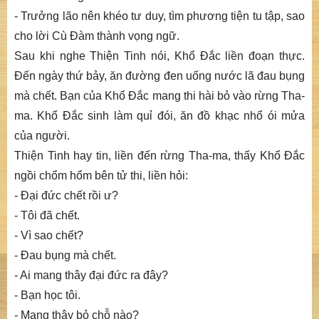
- Trưởng lão nên khéo tư duy, tìm phương tiện tu tập, sao
cho lời Cù Đàm thành vọng ngữ.
Sau khi nghe Thiện Tinh nói, Khổ Đắc liền đoạn thực.
Đến ngày thứ bảy, ăn đường đen uống nước lã đau bụng
mà chết. Bạn của Khổ Đắc mang thi hài bỏ vào rừng Tha-
ma. Khổ Đắc sinh làm quỉ đói, ăn đồ khạc nhổ ói mửa
của người.
Thiện Tinh hay tin, liền đến rừng Tha-ma, thấy Khổ Đắc
ngồi chổm hổm bên tử thi, liền hỏi:
- Đại đức chết rồi ư?
- Tôi đã chết.
- Vì sao chết?
- Đau bụng mà chết.
- Ai mang thây đại đức ra đây?
- Bạn học tôi.
- Mang thây bỏ chỗ nào?