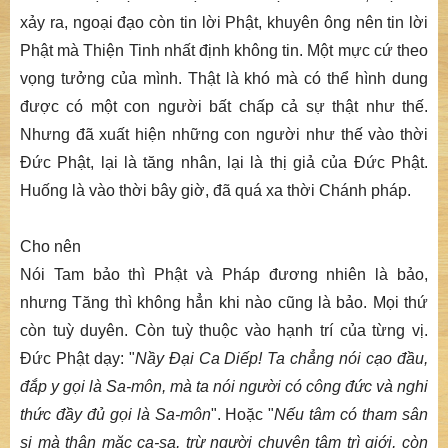
xảy ra, ngoại đạo còn tin lời Phật, khuyên ông nên tin lời
Phật mà Thiện Tinh nhất định không tin. Một mực cứ theo
vọng tưởng của mình. Thật là khó mà có thể hình dung
được có một con người bất chấp cả sự thật như thế.
Nhưng đã xuất hiện những con người như thế vào thời
Đức Phật, lại là tăng nhân, lại là thị giả của Đức Phật.
Huống là vào thời bây giờ, đã quá xa thời Chánh pháp.
Cho nên
Nói Tam bảo thì Phật và Pháp đương nhiên là bảo,
nhưng Tăng thì không hẳn khi nào cũng là bảo. Mọi thứ
còn tuỳ duyên. Còn tuỳ thuộc vào hạnh trí của từng vị.
Đức Phật dạy: "
Nầy Ðại Ca Diếp! Ta chẳng nói cạo đầu,
đắp y gọi là Sa-môn, mà ta nói người có công đức và nghi
thức đầy đủ gọi là Sa-môn
". Hoặc "
Nếu tâm có tham sân
si mà thân mặc ca-sa, trừ người chuyên tâm trì giới, còn