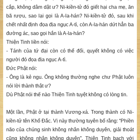
cắp, không dâm dật ư? Ni-kiền-tử đó giết hại cha mẹ, ăn
bã rượu, sao lại gọi là A-la-hán? Ni-kiền-tử đó, sau khi
chết nhất định đọa địa ngục A-tì, còn A-la-hán dứt hẳn ba
đường ác, sao gọi hắn là A-la-hán?
Thiện Tinh liền nói:
- Tánh của tứ đại còn có thể đổi, quyết không có việc
người đó đọa địa ngục A-tì.
Đức Phật nói:
- Ông là kẻ ngu. Ông không thường nghe chư Phật luôn
nói lời thành thật ư?
Dù Phật nói thế nào Thiện Tinh tuyệt không có lòng tin.
Một lần, Phật ở tại thành Vương-xá. Trong thành có Ni-
kiền-tử tên Khổ Đắc. Vị này thường tuyên bố rằng: “Phiền
não của chúng sinh không nhân không duyên, giải thoát
cũng không nhân không duyên”. Thiện Tinh bạch với