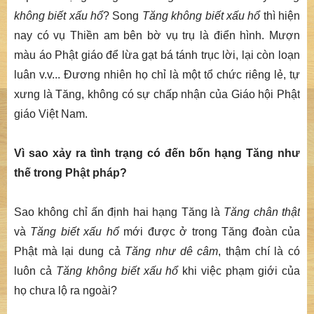
không biết xấu hổ
? Song
Tăng không biết xấu hổ
thì hiện
nay có vụ Thiền am bên bờ vụ trụ là điển hình. Mượn
màu áo Phật giáo để lừa gạt bá tánh trục lời, lại còn loạn
luân v.v... Đương nhiên họ chỉ là một tổ chức riêng lẻ, tự
xưng là Tăng, không có sự chấp nhận của Giáo hội Phật
giáo Việt Nam.
Vì sao xảy ra tình trạng có đến bốn hạng Tăng như
thế trong Phật pháp?
Sao không chỉ ấn định hai hạng Tăng là
Tăng chân thật
và
Tăng biết xấu hổ
mới được ở trong Tăng đoàn của
Phật mà lại dung cả
Tăng như dê câm
, thậm chí là có
luôn cả
Tăng không biết xấu hổ
khi việc phạm giới của
họ chưa lộ ra ngoài?