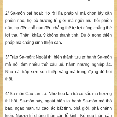
2/ Sa-môn bại hoại: Họ rời lìa pháp vị mà chọn lấy cặn
phiền não, họ bỏ hương trì giới mà ngửi mùi hôi phiền
não, họ đến chỗ nào đều chẳng thể tự lợi cũng chẳng thể
lợi tha. Thân, khẩu, ý không thanh tịnh. Dù ở trong thiện
pháp mà chẳng sinh thiện căn.
3/ Trắp Sa-môn: Ngoài thì hiện thành tựu tợ hạnh Sa-môn
mà nội tâm nhiều thứ cấu uế, hành những nghiệp ác.
Như cái trắp sơn son thiếp vàng mà trong đựng đồ hôi
thối.
4/ Sa-môn Câu-lan-trà: Như hoa lan-trà có sắc mà hương
thì hôi. Sa-môn này, ngoài hiện tợ hạnh Sa-môn mà thô
bạo, ngạo mạn, tự cao, ác bất tịnh, phá giới, phá chánh
kiến. Người trí chẳng thân cận lễ kính. Kẻ ngu thân cận