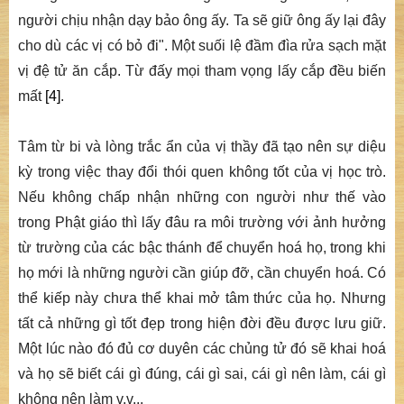
người chịu nhận dạy bảo ông ấy. Ta sẽ giữ ông ấy lại đây
cho dù các vị có bỏ đi". Một suối lệ đầm đìa rửa sạch mặt
vị đệ tử ăn cắp. Từ đấy mọi tham vọng lấy cắp đều biến
mất
[4]
.
Tâm từ bi và lòng trắc ẩn của vị thầy đã tạo nên sự diệu
kỳ trong việc thay đổi thói quen không tốt của vị học trò.
Nếu không chấp nhận những con người như thế vào
trong Phật giáo thì lấy đâu ra môi trường với ảnh hưởng
từ trường của các bậc thánh để chuyển hoá họ, trong khi
họ mới là những người cần giúp đỡ, cần chuyển hoá. Có
thể kiếp này chưa thể khai mở tâm thức của họ. Nhưng
tất cả những gì tốt đẹp trong hiện đời đều được lưu giữ.
Một lúc nào đó đủ cơ duyên các chủng tử đó sẽ khai hoá
và họ sẽ biết cái gì đúng, cái gì sai, cái gì nên làm, cái gì
không nên làm v.v...