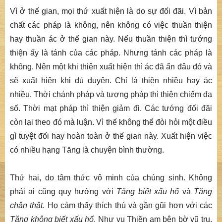
Vì ở thế gian, mọi thứ xuất hiện là do sự đối đãi. Vì bản
chất các pháp là không, nên không có việc thuần thiện
hay thuần ác ở thế gian này. Nếu thuần thiện thì tướng
thiện ấy là tánh của các pháp. Nhưng tánh các pháp là
không. Nên một khi thiện xuất hiện thì ác đã ẩn đâu đó và
sẽ xuất hiện khi đủ duyên. Chỉ là thiện nhiều hay ác
nhiều. Thời chánh pháp và tượng pháp thì thiện chiếm đa
số. Thời mạt pháp thì thiện giảm đi. Các tướng đối đãi
còn lại theo đó mà luận. Vì thế không thể đòi hỏi một điều
gì tuyệt đối hay hoàn toàn ở thế gian này. Xuất hiện việc
có nhiều hạng Tăng là chuyện bình thường.
Thứ hai, do tâm thức vô minh của chúng sinh. Không
phải ai cũng quy hướng với
Tăng biết xấu hổ
và
Tăng
chân thật
. Họ cảm thấy thích thú và gần gũi hơn với các
Tăng không biết xấu hổ
. Như vụ Thiền am bên bờ vũ trụ.