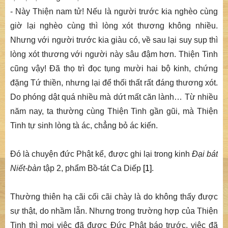
- Này Thiện nam tử! Nếu là người trước kia nghèo cùng
giờ lại nghèo cùng thì lòng xót thương không nhiều.
Nhưng với người trước kia giàu có, về sau lại suy sụp thì
lòng xót thương với người này sâu đậm hơn. Thiện Tinh
cũng vậy! Đã thọ trì đọc tụng mười hai bộ kinh, chứng
đặng Tứ thiền, nhưng lại để thối thất rất đáng thương xót.
Do phóng dật quá nhiều mà dứt mất căn lành… Từ nhiều
năm nay, ta thường cùng Thiện Tinh gần gũi, mà Thiện
Tinh tự sinh lòng tà ác, chẳng bỏ ác kiến.
Đó là chuyện đức Phật kể, được ghi lại trong kinh
Đại bát
Niết-bàn
tập 2, phẩm Bồ-tát Ca Diếp
[1]
.
Thường thiên hạ cãi cối cãi chày là do không thấy được
sự thật, do nhầm lẫn. Nhưng trong trường hợp của Thiện
Tinh thì mọi việc đã được Đức Phật báo trước, việc đã