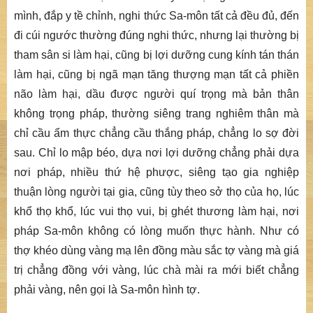
mình, đắp y tề chỉnh, nghi thức Sa-môn tất cả đều đủ, đến
đi cúi ngước thường đúng nghi thức, nhưng lại thường bị
tham sân si làm hại, cũng bị lợi dưỡng cung kính tán thán
làm hại, cũng bị ngã mạn tăng thượng mạn tất cả phiền
não làm hại, dầu được người quí trọng mà bản thân
không trọng pháp, thường siêng trang nghiêm thân mà
chỉ cầu ẩm thực chẳng cầu thắng pháp, chẳng lo sợ đời
sau. Chỉ lo mập béo, dựa nơi lợi dưỡng chẳng phải dựa
nơi pháp, nhiều thứ hệ phược, siêng tạo gia nghiệp
thuận lòng người tại gia, cũng tùy theo sở thọ của họ, lúc
khổ thọ khổ, lúc vui thọ vui, bị ghét thương làm hại, nơi
pháp Sa-môn không có lòng muốn thực hành. Như có
thợ khéo dùng vàng mạ lên đồng màu sắc tợ vàng mà giá
trị chẳng đồng với vàng, lúc chà mài ra mới biết chẳng
phải vàng, nên gọi là Sa-môn hình tợ.