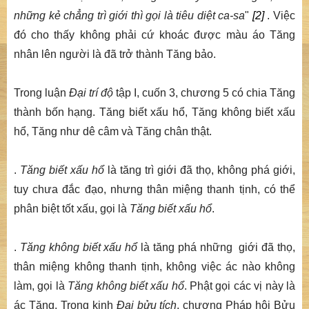
những kẻ chẳng trì giới thì gọi là tiêu diệt ca-sa
"
[2]
. Việc
đó cho thấy không phải cứ khoác được màu áo Tăng
nhân lên người là đã trở thành Tăng bảo.
Trong luận
Đại trí độ
tập I, cuốn 3, chương 5 có chia Tăng
thành bốn hạng. Tăng biết xấu hổ, Tăng không biết xấu
hổ, Tăng như dê câm và Tăng chân thật.
.
Tăng biết xấu hổ
là tăng trì giới đã thọ, không phá giới,
tuy chưa đắc đạo, nhưng thân miệng thanh tịnh, có thể
phân biệt tốt xấu, gọi là
Tăng biết xấu hổ
.
.
Tăng không biết xấu hổ
là tăng phá những giới đã thọ,
thân miệng không thanh tịnh, không việc ác nào không
làm, gọi là
Tăng không biết xấu hổ
. Phật gọi các vị này là
ác Tăng. Trong kinh
Đại bửu tích
, chương Pháp hội Bửu