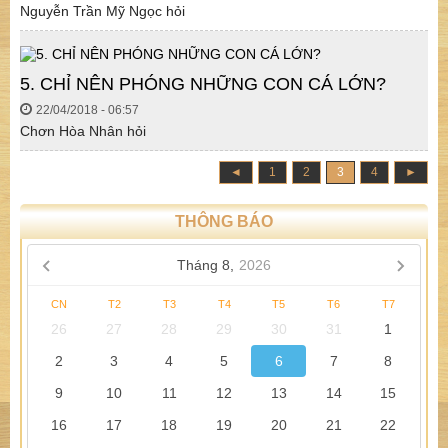
Nguyễn Trần Mỹ Ngọc hỏi
5. CHỈ NÊN PHÓNG NHỮNG CON CÁ LỚN?
22/04/2018 - 06:57
Chơn Hòa Nhân hỏi
◄
1
2
3
4
►
THÔNG BÁO
Tháng 8,
2026
CN
T2
T3
T4
T5
T6
T7
26
27
28
29
30
31
1
2
3
4
5
6
7
8
9
10
11
12
13
14
15
16
17
18
19
20
21
22