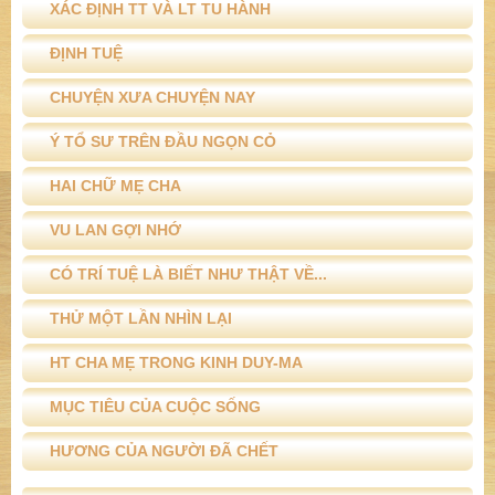
XÁC ĐỊNH TT VÀ LT TU HÀNH
ĐỊNH TUỆ
CHUYỆN XƯA CHUYỆN NAY
Ý TỔ SƯ TRÊN ĐẦU NGỌN CỎ
HAI CHỮ MẸ CHA
VU LAN GỢI NHỚ
CÓ TRÍ TUỆ LÀ BIẾT NHƯ THẬT VỀ...
THỬ MỘT LẦN NHÌN LẠI
HT CHA MẸ TRONG KINH DUY-MA
MỤC TIÊU CỦA CUỘC SỐNG
HƯƠNG CỦA NGƯỜI ĐÃ CHẾT