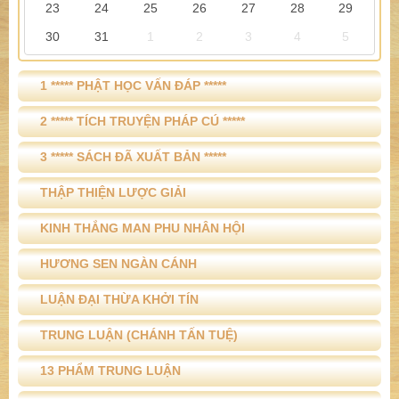
23
24
25
26
27
28
29
30
31
1
2
3
4
5
1 ***** PHẬT HỌC VẤN ĐÁP *****
2 ***** TÍCH TRUYỆN PHÁP CÚ *****
3 ***** SÁCH ĐÃ XUẤT BẢN *****
THẬP THIỆN LƯỢC GIẢI
KINH THẮNG MAN PHU NHÂN HỘI
HƯƠNG SEN NGÀN CÁNH
LUẬN ĐẠI THỪA KHỞI TÍN
TRUNG LUẬN (CHÁNH TẤN TUỆ)
13 PHẨM TRUNG LUẬN