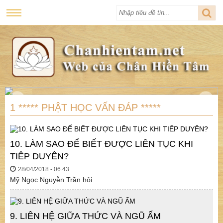
1 ***** PHẬT HỌC VẤN ĐÁP *****
10. LÀM SAO ĐỂ BIẾT ĐƯỢC LIÊN TỤC KHI
TIÊP DUYÊN?
28/04/2018 - 06:43
Mỹ Ngọc Nguyễn Trần hỏi
9. LIÊN HỆ GIỮA THỨC VÀ NGŨ ẤM