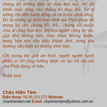
chúng tôi những điều kỳ diệu khó nói. Nó đã
khiến cuộc sống của chúng tôi thay đổi. Từ tư
tưởng cho đến hành động và cả hoàn cảnh sống.
Đó là những gì thiết thực nhất mà Phật pháp đã
mang lại cho chúng tôi. Và... chúng tôi muốn
chia sẻ cùng bạn đọc. Để mọi người cùng an vui,
gặp khó không nản, thấy nhọc không buồn,
trong bận rộn vẫn thấy thảnh thơi, trong yêu
thương vẫn bình an không dính mắc.
Chỉ mong thế giới an bình, người người hạnh
phúc, ai rồi cũng hưởng được cái lạc rốt ráo mà
chư Phật đang sở hữu.
Thân kính
Chân Hiền Tâm
Điện thoại
: 08.98.325.575
Website
:
chanhientam.net
Email
:
chanhientam@yahoo.com.vn