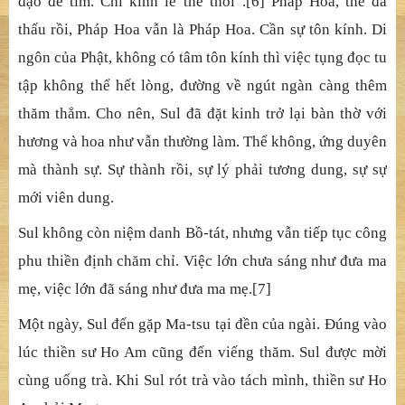
thông, sao dám không nghiêm trì giới luật? Khuôn phép
cần có để mà nương theo, mình an mà người cũng vui,
cho đời dứt khổ.
Hoàng Bá, người đã chứng đến chỗ tột cùng, vẫn bền
lòng tôn kính đức Phật, hỏi ngài cầu gì nơi Phật và tìm gì
nơi đạo? Ngài trả lời “Không có Phật để cầu, không có
đạo để tìm. Chỉ kính lễ thế thôi”.[6] Pháp Hoa, thể đã
thấu rồi, Pháp Hoa vẫn là Pháp Hoa. Cần sự tôn kính. Di
ngôn của Phật, không có tâm tôn kính thì việc tụng đọc tu
tập không thể hết lòng, đường về ngút ngàn càng thêm
thăm thẳm. Cho nên, Sul đã đặt kinh trở lại bàn thờ với
hương và hoa như vẫn thường làm. Thể không, ứng duyên
mà thành sự. Sự thành rồi, sự lý phải tương dung, sự sự
mới viên dung.