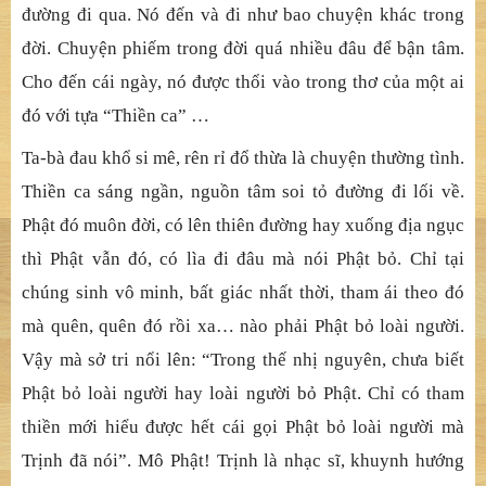
không ai có thể hiểu được những gì Sul đã làm và đã nói, ngoại
trừ Ma-tsu và những người có cùng tâm thức với bà. Nó trở
thành công án cho kẻ hậu sinh.
27/03/2017
Phật đã bỏ loài người …
Điệp khúc ấy lâu lâu lại thấy đâu đó trên những đoạn
đường đi qua. Nó đến và đi như bao chuyện khác trong
đời. Chuyện phiếm trong đời quá nhiều đâu để bận tâm.
Cho đến cái ngày, nó được thổi vào trong thơ của một ai
đó với tựa “Thiền ca” …
Ta-bà đau khổ si mê, rên rỉ đổ thừa là chuyện thường tình.
Thiền ca sáng ngần, nguồn tâm soi tỏ đường đi lối về.
Phật đó muôn đời, có lên thiên đường hay xuống địa ngục