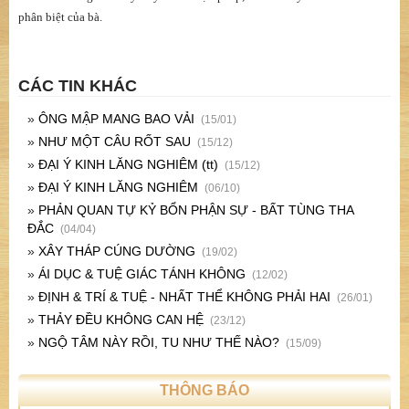
[3] Bồ-tát Quán thế Âm.
[4] Tạm dùng ngôn từ để diễn tả tâm vô phân biệt hiển bày.
[5] Thực tế, nhìn chung thì thấy cây liễu màu xanh, còn hoa màu đỏ.
[6] Bạch Ẩn Thiền Định Ca - thiền sư Sessan chú giải.
[7] Thiền sư Đạo Minh.
[8] Không phải Sul chê bai lời của Phật Tổ. Chỉ là muốn nói: Ứng vào cái
duyên của đứa cháu nhỏ, nước mắt của bà có giá trị hơn tất cả. Đó là mặt
“khế cơ” mang tính tùy duyên của vạn pháp, mà “khế lý” chính là tâm vô
phân biệt của bà.
CÁC TIN KHÁC
»
ÔNG MẬP MANG BAO VẢI
(15/01)
»
NHƯ MỘT CÂU RỐT SAU
(15/12)
»
ĐẠI Ý KINH LĂNG NGHIÊM (tt)
(15/12)
»
ĐẠI Ý KINH LĂNG NGHIÊM
(06/10)
»
PHẢN QUAN TỰ KỶ BỔN PHẬN SỰ - BẤT TÙNG THA