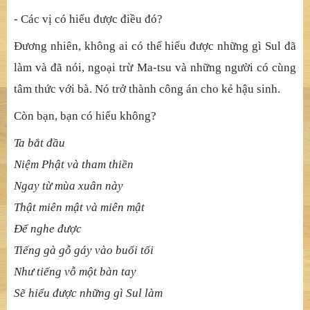
Sul lập tức ngừng khóc và nói:
- Ông có hiểu được nước mắt của tôi quan trọng thế nào
không? Nó hơn hẳn tất cả kinh điển, tất cả lời của chư Tổ
cũng như tất cả nghi lễ.[8] Khi cháu nghe tôi khóc, nó sẽ
vào niết-bàn.
Nói rồi, Sul quay lại hỏi đám đông:
- Các vị có hiểu được điều đó?
Đương nhiên, không ai có thể hiểu được những gì Sul đã
làm và đã nói, ngoại trừ Ma-tsu và những người có cùng
tâm thức với bà. Nó trở thành công án cho kẻ hậu sinh.
Còn bạn, bạn có hiểu không?
Ta bắt đầu