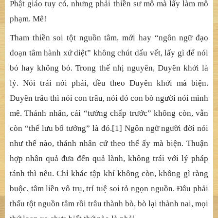
thì Phật vẫn đó, có lìa đi đâu mà nói Phật bỏ. Chỉ tại
chúng sinh vô minh, bất giác nhất thời, tham ái theo đó
mà quên, quên đó rồi xa… nào phải Phật bỏ loài người.
Vậy mà sở tri nổi lên: “Trong thế nhị nguyên, chưa biết
Phật bỏ loài người hay loài người bỏ Phật. Chỉ có tham
thiền mới hiểu được hết cái gọi Phật bỏ loài người mà
Trịnh đã nói”. Mô Phật! Trịnh là nhạc sĩ, khuynh hướng
Phật giáo tuy có, nhưng phải thiền sư mô mà lấy làm mô
phạm. Mê!
Tham thiền soi tột nguồn tâm, mới hay “ngôn ngữ đạo
đoạn tâm hành xứ diệt” không chút dấu vết, lấy gì để nói
bỏ hay không bỏ. Trong thế nhị nguyên, Duyên khởi là
lý. Nói trái nói phải, đều theo Duyên khởi mà biện.
Duyên trâu thì nói con trâu, nói đó con bò người nói mình