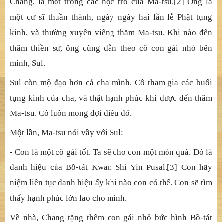
nhị nguyên chưa biết ai đã bỏ ai. Nghĩ loạn, đời sống
buông lung, giới luật bỏ phế, nhân quả thế gian coi
thường, khổ càng thêm khổ. Pháp Hoa thường nói: “Pháp
trụ pháp vị, tướng thế gian thường trụ”. Thiền ca không
khác ca thiền, đều cùng một thể mà ra, nhưng thiền ca là
thiền ca mà ca thiền là ca thiền. Ngộ!
Chang, là một trong các học trò của Ma-tsu.[2] Ông là
một cư sĩ thuần thành, ngày ngày hai lần lễ Phật tụng
kinh, và thường xuyên viếng thăm Ma-tsu. Khi nào đến
thăm thiền sư, ông cũng dẫn theo cô con gái nhỏ bên
mình, Sul.
Sul còn mộ đạo hơn cả cha mình. Cô tham gia các buổi
tụng kinh của cha, và thật hạnh phúc khi được đến thăm
Ma-tsu. Cô luôn mong đợi điều đó.