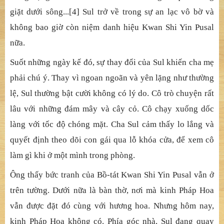
Nhiều năm trôi qua …
Một ngày, khi đang giặt đồ dưới sông bằng một thanh củi
nhỏ, thình lình tiếng trống từ đền Ma-tsu vọng về. Và rồi
… tiếng đập và tiếng trống quyện vào nhau. Sul cảm thấy
dường như toàn bộ vũ trụ đang nhảy múa cùng với Kwan
Shi Yin Pusal. Kwan Shi Yin Pusal là đất, là mây, là tiếng
trống vọng về từ đền của Ma-tsu, là đống áo quần đang
giặt dưới sông...[4] Sul trở về trong sự an lạc vô bờ và
không bao giờ còn niệm danh hiệu Kwan Shi Yin Pusal
nữa.
Suốt những ngày kế đó, sự thay đổi của Sul khiến cha mẹ
phải chú ý. Thay vì ngoan ngoãn và yên lặng như thường
lệ, Sul thường bật cười không có lý do. Cô trò chuyện rất
lâu với những đám mây và cây cỏ. Cô chạy xuống dốc