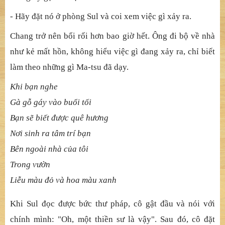
- Thưa Thầy, xin cho con biết Sul có điên không?
Ma-tsu trả lời:
- Sul không điên, là ông điên.
- Vậy con phải làm gì bây giờ?
Ma-tsu mĩm cười, đưa cho Chang một bức thư pháp viết
trên giấy gạo và dặn:
- Hãy đặt nó ở phòng Sul và coi xem việc gì xảy ra.
Chang trở nên bối rối hơn bao giờ hết. Ông đi bộ về nhà
như kẻ mất hồn, không hiểu việc gì đang xảy ra, chỉ biết
làm theo những gì Ma-tsu đã dạy.
Khi bạn nghe
Gà gỗ gáy vào buổi tối