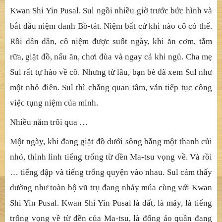
Một lần, Ma-tsu nói vầy với Sul:
- Con là một cô gái tốt. Ta sẽ cho con một món quà. Đó là
danh hiệu của Bồ-tát Kwan Shi Yin Pusal.[3] Con hãy
niệm liên tục danh hiệu ấy khi nào con có thể. Con sẽ tìm
thấy hạnh phúc lớn lao cho mình.
Về nhà, Chang tặng thêm con gái nhỏ bức hình Bồ-tát
Kwan Shi Yin Pusal. Sul ngồi nhiều giờ trước bức hình và
bắt đầu niệm danh Bồ-tát. Niệm bất cứ khi nào cô có thể.
Rồi dần dần, cô niệm được suốt ngày, khi ăn cơm, tắm
rữa, giặt đồ, nấu ăn, chơi đùa và ngay cả khi ngủ. Cha mẹ
Sul rất tự hào về cô. Nhưng từ lâu, bạn bè đã xem Sul như
một nhỏ điên. Sul thì chẳng quan tâm, vẫn tiếp tục công
việc tụng niệm của mình.