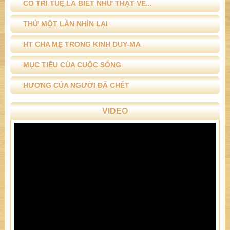
ĐỊNH TUỆ
CHUYỆN XƯA CHUYỆN NAY
Ý TỔ SƯ TRÊN ĐẦU NGỌN CỎ
HAI CHỮ MẸ CHA
VU LAN GỢI NHỚ
CÓ TRÍ TUỆ LÀ BIẾT NHƯ THẬT VỀ...
THỬ MỘT LẦN NHÌN LẠI
HT CHA MẸ TRONG KINH DUY-MA
MỤC TIÊU CỦA CUỘC SỐNG
HƯƠNG CỦA NGƯỜI ĐÃ CHẾT
VIDEO