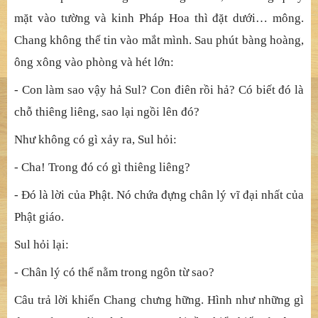
làng với tốc độ chóng mặt. Cha Sul cảm thấy lo lắng và
quyết định theo dõi con gái qua lỗ khóa cửa, để xem cô
làm gì khi ở một mình trong phòng.
Ông thấy bức tranh của Bồ-tát Kwan Shi Yin Pusal vẫn ở
trên tường. Dưới nữa là bàn thờ, nơi mà kinh Pháp Hoa
vẫn được đặt đó cùng với hương hoa. Nhưng hôm nay,
kinh Pháp Hoa không có. Phía góc nhà, Sul đang quay
mặt vào tường và kinh Pháp Hoa thì đặt dưới… mông.
Chang không thể tin vào mắt mình. Sau phút bàng hoàng,
ông xông vào phòng và hét lớn:
- Con làm sao vậy hả Sul? Con điên rồi hả? Có biết đó là
chỗ thiêng liêng, sao lại ngồi lên đó?
Như không có gì xảy ra, Sul hỏi: