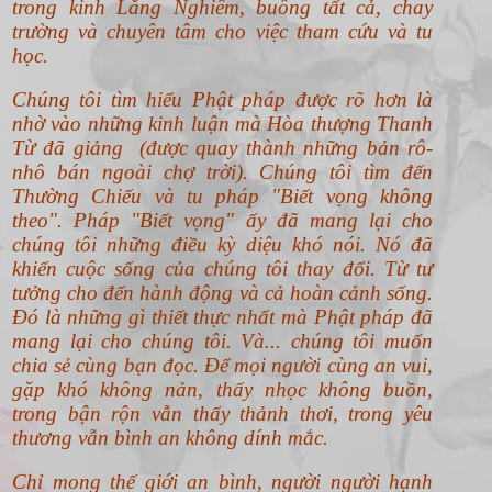
ĐĂNG KÝ
NHÂN DUYÊN AN LÀNH
Sau những thăng trầm của cuộc đời, tôi đến với
Đạo năm 36 tuổi.
Người giúp tôi biết đến Phật pháp là người bạn
đời của tôi. Anh ngộ tâm từ "Bảy chỗ tìm tâm"
trong kinh Lăng Nghiêm, buông tất cả, chay
trường và chuyên tâm cho việc tham cứu và tu
học.
Chúng tôi tìm hiểu Phật pháp được rõ hơn là
nhờ vào những kinh luận mà Hòa thượng Thanh
Từ đã giảng (được quay thành những bản rô-
nhô bán ngoài chợ trời). Chúng tôi tìm đến
Thường Chiếu và tu pháp "Biết vọng không
theo".
Pháp "Biết vọng" ấy đã mang lại cho
chúng tôi những điều kỳ diệu khó nói. Nó đã