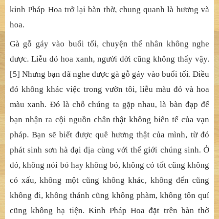
Bạn sẽ biết được quê hương
Nơi sinh ra tâm trí bạn
Bên ngoài nhà của tôi
Trong vườn
Liễu màu đỏ và hoa màu xanh
Khi Sul đọc được bức thư pháp, cô gật đầu và nói với
chính mình: "Oh, một thiền sư là vậy". Sau đó, cô đặt
kinh Pháp Hoa trở lại bàn thờ, chung quanh là hương và
hoa.
Gà gỗ gáy vào buổi tối, chuyện thế nhân không nghe
được. Liễu đỏ hoa xanh, người đời cũng không thấy vậy.
[5] Nhưng bạn đã nghe được gà gỗ gáy vào buổi tối. Điều
đó không khác việc trong vườn tôi, liễu màu đỏ và hoa
màu xanh. Đó là chỗ chúng ta gặp nhau, là bàn đạp để