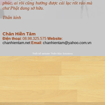
khiến cuộc sống của chúng tôi thay đổi. Từ tư
tưởng cho đến hành động và cả hoàn cảnh sống.
Đó là những gì thiết thực nhất mà Phật pháp đã
mang lại cho chúng tôi. Và... chúng tôi muốn
chia sẻ cùng bạn đọc. Để mọi người cùng an vui,
gặp khó không nản, thấy nhọc không buồn,
trong bận rộn vẫn thấy thảnh thơi, trong yêu
thương vẫn bình an không dính mắc.
Chỉ mong thế giới an bình, người người hạnh
phúc, ai rồi cũng hưởng được cái lạc rốt ráo mà
chư Phật đang sở hữu.
Thân kính
Chân Hiền Tâm
Điện thoại
: 08.98.325.575
Website
:
chanhientam.net
Email
:
chanhientam@yahoo.com.vn
Thiết kế website
Thiên Bảo Solutions