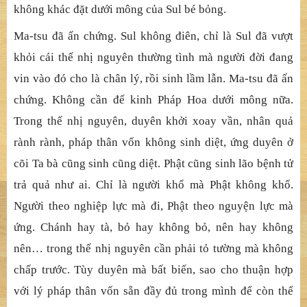
bạn nhận ra cội nguồn chân thật không biên tế của vạn
pháp. Bạn sẽ biết được quê hương thật của mình, từ đó
phát sinh sơn hà đại địa cùng với thế giới chúng sinh. Ở
đó, không nói bỏ hay không bỏ, không có tốt cũng không
có xấu, không một cũng không khác, không đến cũng
không đi, không thánh cũng không phàm, không tôn quí
cũng không hạ tiện. Kinh Pháp Hoa đặt trên bàn thờ
không khác đặt dưới mông của Sul bé bỏng.
Ma-tsu đã ấn chứng. Sul không điên, chỉ là Sul đã vượt
khỏi cái thế nhị nguyên thường tình mà người đời đang
vin vào đó cho là chân lý, rồi sinh lầm lẫn. Ma-tsu đã ấn
chứng. Không cần để kinh Pháp Hoa dưới mông nữa.
Trong thế nhị nguyên, duyên khởi xoay vần, nhân quả
rành rành, pháp thân vốn không sinh diệt, ứng duyên ở