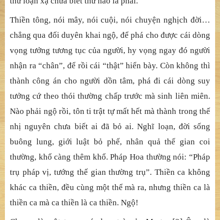
mê. Thánh nhân, cái “tưởng chấp trước” không còn, vẫn
còn “thế lưu bố tưởng” là đó.[1] Ngôn ngữ người đời nói
như thế nào, thánh nhân cứ theo thế ấy mà biện. Thuận
hợp nhân quả đưa đến quả lành, không trái với lý pháp
tánh thì nêu. Chỉ khác tập khí không còn, không gì ràng
buộc, tâm liền vô trụ, trí tuệ soi tỏ ngọn nguồn. Đâu phải
thấu tột nguồn tâm rồi trâu thành bò, bò lại thành nai, mọi
thứ loạn xạ chưa biết thứ nào là phải.
Thiền tông, nói mây, nói cuội, nói chuyện nghịch đời…
chẳng qua đối duyên khai ngộ, để phá cho được cái dòng
vọng tưởng tương tục của người, hy vọng ngay đó người
nhận ra “chân”, để rồi cái “thật” hiển bày. Còn không thì
thành công án cho người dồn tâm, phá đi cái dòng suy
tưởng cứ theo thói thường chấp trước mà sinh liên miên.
Nào phải ngộ rồi, tôn ti trật tự mất hết mà thành trong thế