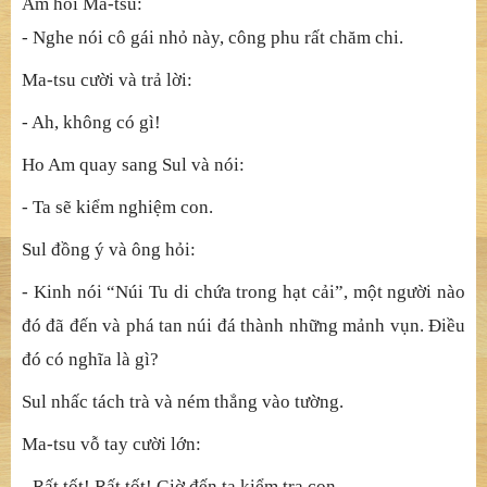
Sul không còn niệm danh Bồ-tát, nhưng vẫn tiếp tục công
phu thiền định chăm chỉ. Việc lớn chưa sáng như đưa ma
mẹ, việc lớn đã sáng như đưa ma mẹ.[7]
Một ngày, Sul đến gặp Ma-tsu tại đền của ngài. Đúng vào
lúc thiền sư Ho Am cũng đến viếng thăm. Sul được mời
cùng uống trà. Khi Sul rót trà vào tách mình, thiền sư Ho
Am hỏi Ma-tsu:
- Nghe nói cô gái nhỏ này, công phu rất chăm chi.
Ma-tsu cười và trả lời:
- Ah, không có gì!
Ho Am quay sang Sul và nói:
- Ta sẽ kiểm nghiệm con.
Sul đồng ý và ông hỏi: