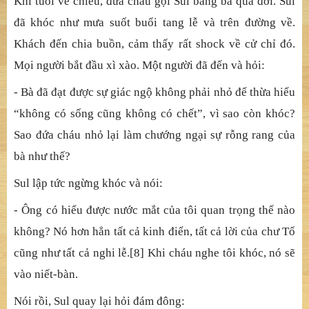
rỗng lặng. Bên ngoài, Sul sống như người bình thường.
Bên trong, tâm của Sul là tâm của một vị Bồ-tát.
Cô lấy chồng và có một đại gia đình hạnh phúc. Tất cả
đều là những phật tử mộ đạo. Nhiều người đã đến với Sul
để được giúp đỡ và nhận sự chỉ dạy. Cô được biết đến như
một thiền sư.
Khi tuổi về chiều, đứa cháu gọi Sul bằng bà qua đời. Sul
đã khóc như mưa suốt buổi tang lễ và trên đường về.
Khách đến chia buồn, cảm thấy rất shock về cử chỉ đó.
Mọi người bắt đầu xì xào. Một người đã đến và hỏi:
- Bà đã đạt được sự giác ngộ không phải nhỏ để thừa hiểu
“không có sống cũng không có chết”, vì sao còn khóc?
Sao đứa cháu nhỏ lại làm chướng ngại sự rỗng rang của
bà như thế?