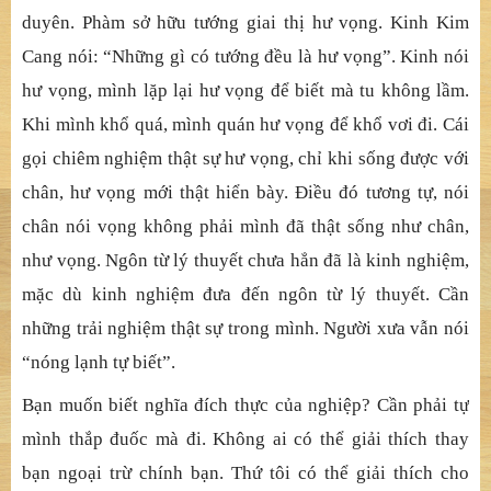
Ma-tsu muốn biết, với cái tâm của Sul, Sul đã chứng
nghiệm thế nào về bản chất của nghiệp. Nghiệp là Bồ-tát,
là mây, là gió… như những gì Sul từng chứng nghiệm
trước đây? Nếu Sul lặp lại như thế, Ma-tsu đã chẳng cười
mà nói với Sul “con đã hiểu về nghiệp”.
Bản chất của nghiệp, bạn nói gì về nó? Tôi nói gì về nó?
Những gì chúng ta nói được chỉ là những tướng theo
duyên. Phàm sở hữu tướng giai thị hư vọng. Kinh Kim
Cang nói: “Những gì có tướng đều là hư vọng”. Kinh nói
hư vọng, mình lặp lại hư vọng để biết mà tu không lầm.
Khi mình khổ quá, mình quán hư vọng để khổ vơi đi. Cái
gọi chiêm nghiệm thật sự hư vọng, chỉ khi sống được với
chân, hư vọng mới thật hiển bày. Điều đó tương tự, nói
chân nói vọng không phải mình đã thật sống như chân,