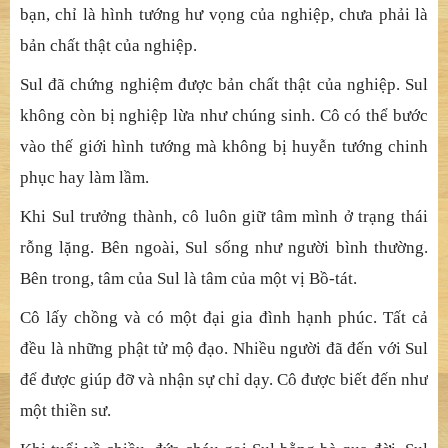
như vọng. Ngôn từ lý thuyết chưa hẳn đã là kinh nghiệm,
mặc dù kinh nghiệm đưa đến ngôn từ lý thuyết. Cần
những trải nghiệm thật sự trong mình. Người xưa vẫn nói
“nóng lạnh tự biết”.
Bạn muốn biết nghĩa đích thực của nghiệp? Cần phải tự
mình thắp đuốc mà đi. Không ai có thể giải thích thay
bạn ngoại trừ chính bạn. Thứ tôi có thể giải thích cho
bạn, chỉ là hình tướng hư vọng của nghiệp, chưa phải là
bản chất thật của nghiệp.
Sul đã chứng nghiệm được bản chất thật của nghiệp. Sul
không còn bị nghiệp lừa như chúng sinh. Cô có thể bước
vào thế giới hình tướng mà không bị huyễn tướng chinh
phục hay làm lầm.
Khi Sul trưởng thành, cô luôn giữ tâm mình ở trạng thái