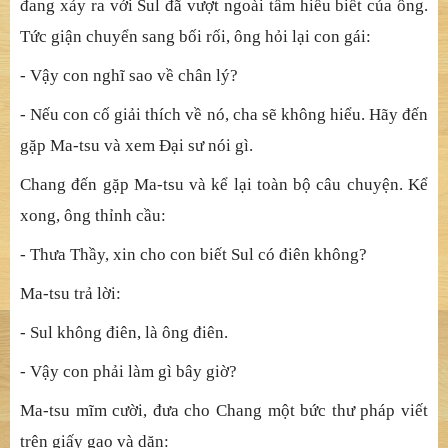
- Cha! Trong đó có gì thiêng liêng?
- Đó là lời của Phật. Nó chứa đựng chân lý vĩ đại nhất của
Phật giáo.
Sul hỏi lại:
- Chân lý có thể nằm trong ngôn từ sao?
Câu trả lời khiến Chang chưng hững. Hình như những gì
đang xảy ra với Sul đã vượt ngoài tầm hiểu biết của ông.
Tức giận chuyển sang bối rối, ông hỏi lại con gái:
- Vậy con nghĩ sao về chân lý?
- Nếu con cố giải thích về nó, cha sẽ không hiểu. Hãy đến
gặp Ma-tsu và xem Đại sư nói gì.
Chang đến gặp Ma-tsu và kể lại toàn bộ câu chuyện. Kể
xong, ông thỉnh cầu: