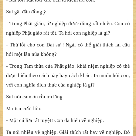
- Kinh nói “Núi Tu di chứa trong hạt cải”, một người nào
đó đã đến và phá tan núi đá thành những mảnh vụn. Điều
đó có nghĩa là gì?
Sul nhấc tách trà và ném thẳng vào tường.
Ma-tsu vỗ tay cười lớn:
- Rất tốt! Rất tốt! Giờ đến ta kiểm tra con.
Sul gật đầu đồng ý.
- Trong Phật giáo, từ nghiệp được dùng rất nhiều. Con có
nghiệp Phật giáo rất tốt. Ta hỏi con nghiệp là gì?
- Thứ lỗi cho con Đại sư ! Ngài có thể giải thích lại câu
hỏi một lần nữa không?
- Trong Tam thừa của Phật giáo, khái niệm nghiệp có thể