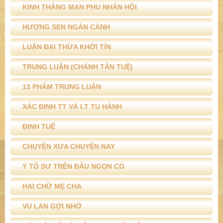
30
31
1
2
3
4
5
1 ***** PHẬT HỌC VẤN ĐÁP *****
2 ***** TÍCH TRUYỆN PHÁP CÚ *****
3 ***** SÁCH ĐÃ XUẤT BẢN *****
THẬP THIỆN LƯỢC GIẢI
KINH THẮNG MAN PHU NHÂN HỘI
HƯƠNG SEN NGÀN CÁNH
LUẬN ĐẠI THỪA KHỞI TÍN
TRUNG LUẬN (CHÁNH TẤN TUỆ)
13 PHẨM TRUNG LUẬN
XÁC ĐỊNH TT VÀ LT TU HÀNH