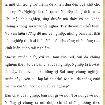
được hiểu theo cách này hay cách khác. Ta muốn hỏi con,
với con nghĩa đích thực của nghiệp là gì?
Sul nói cám ơn rồi im lặng.
Ma-tsu cười lớn:
- Một cú lừa rất tuyệt! Con đã hiểu về nghiệp.
Ta nói nhiều về nghiệp. Giải thích rất hay về nghiệp. Đó
là một chi trong Tứ thánh đế khiến đưa đến quả khổ cho
con người. Nghiệp là thói quen. Nghiệp là sự tích tụ …
Chỉ một chữ nghiệp, ứng duyên mà thấy có sai khác,
nhưng không sai khác về nghĩa. Tùy duyên mà bất biến.
Vô vàn hiện tướng để nói về nghiệp, nhưng bản chất thật
của nghiệp thì ít ai biết. Nếu có biết, cũng nhờ thông qua
kinh luận, ít do trải nghiệm.