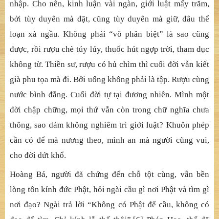
cõi Ta bà cũng sinh cũng diệt. Phật cũng sinh lão bệnh tử
trả quả như ai. Chỉ là người khổ mà Phật không khổ.
Người theo nghiệp lực mà đi, Phật theo nguyện lực mà
ứng. Chánh hay tà, bỏ hay không bỏ, nên hay không
nên… trong thế nhị nguyên cần phải tỏ tường mà không
chấp trước. Tùy duyên mà bất biến, sao cho thuận hợp
với lý pháp thân vốn sẵn đầy đủ trong mình để còn thể
nhập. Cho nên, kinh luận vài ngàn, giới luật mấy trăm,
bởi tùy duyên mà đặt, cũng tùy duyên mà giữ, đâu thể
loạn xà ngầu. Không phải “vô phân biệt” là sao cũng
được, rồi rượu chè túy lúy, thuốc hút ngợp trời, tham dục
không từ. Thiền sư, rượu có hủ chìm thì cuối đời vẫn kiết
già phu tọa mà đi. Bởi uống không phải là tập. Rượu cùng
nước bình đẳng. Cuối đời tự tại đương nhiên. Mình một
đời chập chững, mọi thứ vẫn còn trong chữ nghĩa chưa