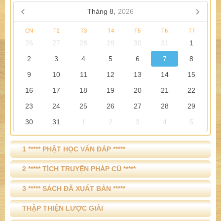
ĐẮC
(04/04)
»
XÂY THÁP CÚNG DƯỜNG
(19/02)
»
ÁI DỤC & TUỆ GIÁC TÁNH KHÔNG
(12/02)
»
ĐỊNH & TRÍ & TUỆ - NHẤT THỂ KHÔNG PHẢI HAI
(26/01)
»
THẢY ĐỀU KHÔNG CAN HỆ
(23/12)
»
NGỘ TÂM NÀY RỒI, TU NHƯ THẾ NÀO?
(15/09)
THÔNG BÁO
Tháng 8,
2026
CN
T2
T3
T4
T5
T6
T7
26
27
28
29
30
31
1
2
3
4
5
6
7
8
9
10
11
12
13
14
15
16
17
18
19
20
21
22
23
24
25
26
27
28
29