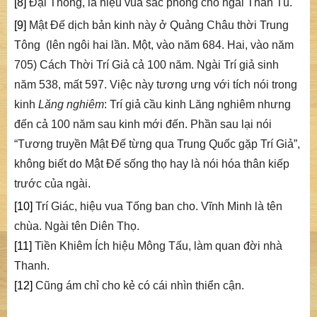
[8]
Đại Thông, là hiệu vua sắc phong cho ngài Thần Tú.
[9]
Mật Đế dịch bản kinh này ở Quảng Châu thời Trung
Tông (lên ngôi hai lần. Một, vào năm 684. Hai, vào năm
705) Cách Thời Trí Giả cả 100 năm. Ngài Trí giả sinh
năm 538, mất 597. Việc này tương ưng với tích nói trong
kinh
Lăng nghiêm
: Trí giả cầu kinh Lăng nghiêm nhưng
đến cả 100 năm sau kinh mới đến. Phần sau lại nói
“Tương truyền Mật Đế từng qua Trung Quốc gặp Trí Giả”,
không biết do Mật Đế sống thọ hay là nói hóa thân kiếp
trước của ngài.
[10]
Trí Giác, hiệu vua Tống ban cho. Vĩnh Minh là tên
chùa. Ngài tên Diên Thọ.
[11]
Tiền Khiêm Ích hiệu Mông Tấu, làm quan đời nhà
Thanh.
[12]
Cũng ám chỉ cho kẻ có cái nhìn thiển cận.