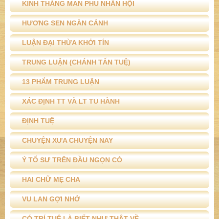
KINH THẮNG MAN PHU NHÂN HỘI
HƯƠNG SEN NGÀN CÁNH
LUẬN ĐẠI THỪA KHỞI TÍN
TRUNG LUẬN (CHÁNH TẤN TUỆ)
13 PHẨM TRUNG LUẬN
XÁC ĐỊNH TT VÀ LT TU HÀNH
ĐỊNH TUỆ
CHUYỆN XƯA CHUYỆN NAY
Ý TỔ SƯ TRÊN ĐẦU NGỌN CỎ
HAI CHỮ MẸ CHA
VU LAN GỢI NHỚ
CÓ TRÍ TUỆ LÀ BIẾT NHƯ THẬT VỀ...