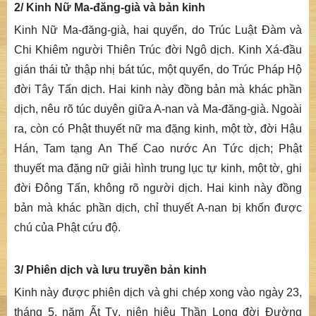
2/ Kinh Nữ Ma-đăng-già và bản kinh
Kinh
Nữ Ma-đăng-già
, hai quyển, do Trúc Luật Đàm và
Chi Khiêm người Thiên Trúc đời Ngô dịch. Kinh
Xá-đầu
gián
thái tử thập nhị bát túc
, một quyển, do Trúc Pháp Hộ
đời Tây Tấn dịch. Hai kinh này đồng bản mà khác phần
dịch, nêu rõ túc duyên giữa A-nan và Ma-đăng-già. Ngoài
ra, còn có
Phật
thuyết nữ ma đặng kinh
, một
tờ
, đời Hậu
Hán, Tam tạng An Thế Cao nước An Tức dịch;
Phật
thuyết
ma đặng nữ giải hình trung lục tự kinh
, một
tờ
, ghi
đời Đông Tấn, không rõ người dịch. Hai kinh này đồng
bản mà khác phần dịch, chỉ thuyết A-nan bị khốn được
chú của Phật cứu độ.
3/ Phiên dịch và lưu truyền bản kinh
Kinh này
được
phiên dịch và ghi
chép
xong vào ngày 23,
tháng 5, năm Ất Tỵ, niên hiệu Thần Long đời Đường