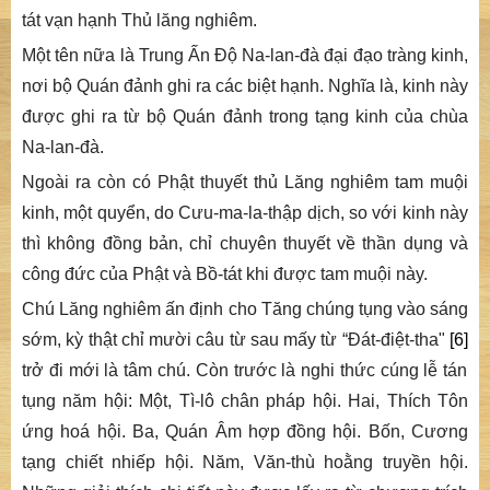
tát vạn hạnh Thủ lăng nghiêm
.
Một tên nữa là Trung
Ấn Độ Na-lan-đà đại đạo tràng kinh
,
nơi bộ
Quán đảnh
ghi ra các biệt hạnh. Nghĩa là, kinh này
được ghi ra từ bộ
Quán đảnh
trong tạng kinh của chùa
Na-lan-đà.
Ngoài ra còn có
Phật thuyết thủ Lăng nghiêm tam muội
kinh
, một quyển, do Cưu-ma-la-thập dịch, so với kinh này
thì không đồng bản, chỉ chuyên thuyết về thần dụng và
công đức của Phật và Bồ-tát khi được tam muội này.
Chú
Lăng nghiêm
ấn định cho Tăng chúng tụng vào sáng
sớm, kỳ thật chỉ mười câu từ sau mấy từ “Đát-điệt-tha"
[6]
trở đi mới là tâm chú. Còn trước là nghi thức cúng lễ tán
tụng năm hội: Một, Tì-lô chân pháp hội. Hai, Thích
T
ôn
ứng hoá hội. Ba, Quán
Â
m hợp đồng hội. Bốn, Cương
tạng chiết nhiếp hội. Năm, Văn-thù hoằng truyền hội.