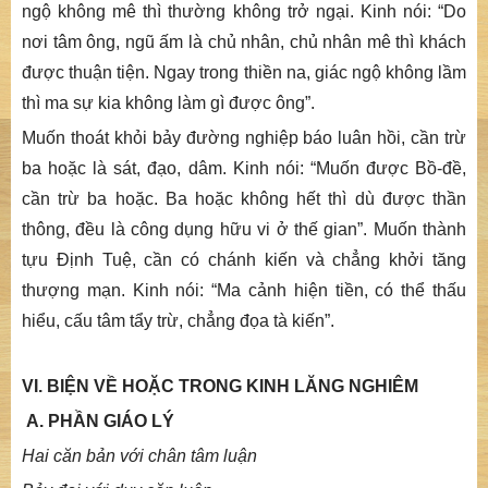
ngộ không mê thì thường không trở ngại. Kinh nói: “
Do
nơi tâm ông, ngũ ấm là chủ nhân, chủ nhân mê thì khách
được thuận tiện. Ngay trong thiền na, giác ngộ không lầm
thì ma sự kia không làm gì được ông
”.
Muốn thoát khỏi bảy đường nghiệp báo luân hồi, cần trừ
ba hoặc là sát, đạo, dâm. Kinh nói: “
Muốn được Bồ-đề,
cần trừ ba hoặc. Ba hoặc không hết thì dù được thần
thông, đều là công dụng hữu vi ở thế gian
”. Muốn thành
tựu Định Tuệ, cần có chánh kiến và chẳng khởi tăng
thượng mạn. Kinh nói: “
Ma cảnh hiện tiền, có thể thấu
hiểu, cấu tâm tẩy trừ, chẳng đọa tà kiến
”.
VI. BIỆN VỀ HOẶC TRONG KINH LĂNG NGHIÊM
A. PHẦN GIÁO LÝ
Hai căn bản với chân tâm luận