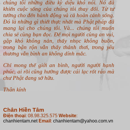
chúng tôi những điều kỳ diệu khó nói. Nó đã
khiến cuộc sống của chúng tôi thay đổi. Từ tư
tưởng cho đến hành động và cả hoàn cảnh sống.
Đó là những gì thiết thực nhất mà Phật pháp đã
mang lại cho chúng tôi. Và... chúng tôi muốn
chia sẻ cùng bạn đọc. Để mọi người cùng an vui,
gặp khó không nản, thấy nhọc không buồn,
trong bận rộn vẫn thấy thảnh thơi, trong yêu
thương vẫn bình an không dính mắc.
Chỉ mong thế giới an bình, người người hạnh
phúc, ai rồi cũng hưởng được cái lạc rốt ráo mà
chư Phật đang sở hữu.
Thân kính
Chân Hiền Tâm
Điện thoại
: 08.98.325.575
Website
:
chanhientam.net
Email
:
chanhientam@yahoo.com.vn