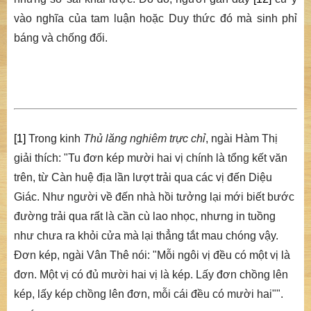
vào nghĩa của tam luận hoặc Duy thức đó mà sinh phỉ
báng và chống đối.
[1]
Trong kinh
Thủ lăng nghiêm trực chỉ
, ngài Hàm Thị
giải thích: "Tu đơn kép mười hai vị chính là tổng kết văn
trên, từ Càn huệ địa lần lượt trải qua các vị đến Diệu
Giác. Như người về đến nhà hồi tưởng lại mới biết bước
đường trải qua rất là cần cù lao nhọc, nhưng in tuồng
như chưa ra khỏi cửa mà lại thẳng tắt mau chóng vậy.
Đơn kép, ngài Vân Thê nói: "Mỗi ngôi vị đều có một vị là
đơn. Một vị có đủ mười hai vị là kép. Lấy đơn chồng lên
kép, lấy kép chồng lên đơn, mỗi cái đều có mười hai"".