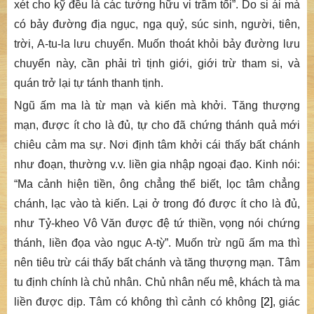
xét cho kỹ đều là các tướng hữu vi trầm tối
”. Do si ái mà
có bảy đường địa ngục, ngạ quỷ, súc sinh, người, tiên,
trời, A-tu-la lưu chuyển. Muốn thoát khỏi bảy đường lưu
chuyển này, cần phải trì tịnh giới, giới trừ tham si, và
quán trở lại tự tánh thanh tịnh.
Ngũ ấm ma là từ mạn và kiến mà khởi. Tăng thượng
mạn, được ít cho là đủ, tự cho đã chứng thánh quả mới
chiêu cảm ma sự. Nơi định tâm khởi cái thấy bất chánh
như đoạn, thường v.v. liền gia nhập ngoại đạo. Kinh nói:
“
Ma cảnh hiện tiền, ông chẳng thể biết, lọc tâm chẳng
chánh, lạc vào tà kiến. Lại ở trong đó được ít cho là đủ,
như Tỷ-kheo Vô Văn được đệ tứ thiền, vọng nói chứng
thánh, liền đọa vào ngục A-tỳ
”. Muốn trừ ngũ ấm ma thì
nên tiêu trừ cái thấy bất chánh và tăng thượng mạn. Tâm
tu định chính là chủ nhân. Chủ nhân nếu mê, khách tà ma
liền được dịp. Tâm có không thì cảnh
có không
[2]
, giác