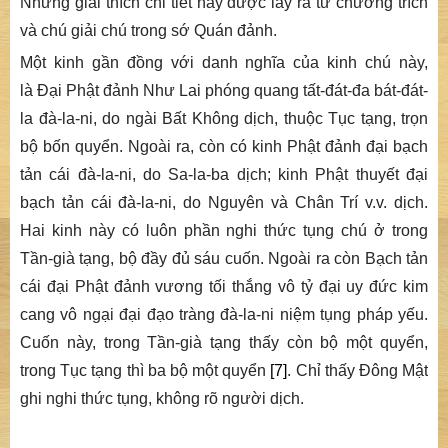
Những giải thích chi tiết này được lấy ra từ chương trích
và chú giải chú trong sớ
Quán đảnh
.
Một kinh gần đồng với danh nghĩa của kinh chú này,
là
Đại Phật đảnh Như Lai phóng quang tất-đát-đa bát-đát-
la đà-la-ni
, do ngài Bất Không dịch, thuộc Tục tạng, trọn
bộ bốn quyển. Ngoài ra, còn có kinh
Phật đảnh đại bạch
tản cái đà-la-ni
, do Sa-la-ba dịch; kinh
Phật thuyết đại
bạch tản cái đà-la-ni
, do Nguyên và Chân Trí v.v. dịch.
Hai kinh này có luôn phần nghi thức tụng chú ở trong
Tần-già tạng, bộ đầy đủ sáu cuốn. Ngoài ra còn
Bạch
tản
cái đại
P
hật đảnh vương tối thắng vô tỷ đại uy đức kim
cang vô ngại đại đạo tràng đà-la-ni niệm tụng pháp yếu
.
Cuốn này, trong Tần-già tạng thấy còn bộ một quyển,
trong Tục tạng thì ba bộ một quyển
[7]
. Chỉ thấy Đông Mật
ghi nghi thức tụng, không rõ người dịch.