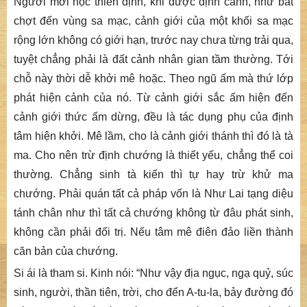
N
gười mới học thiền định, khi được định cảnh, như bất
chợt đến vùng sa mạc, cảnh giới của một khối sa mạc
rộng lớn không có giới hạn, trước nay chưa từng trải qua,
tuyệt chẳng phải là đất cảnh nhân gian tầm thường. Tới
chỗ này thời dễ khởi mê hoặc. Theo ngũ ấm mà thứ lớp
phát hiện cảnh của nó. Từ cảnh giới sắc ấm hiện đến
cảnh giới thức ấm dừng, đều là tác dụng phụ của định
tâm hiện khởi. Mê lầm, cho là cảnh giới thánh thì đó là tà
ma. Cho nên trừ định chướng là thiết yếu, chẳng thể coi
thường. Chẳng sinh tà kiến thì tự hay trừ khử ma
chướng. Phải quán tất cả pháp vốn là Như Lai tạng diệu
tánh chân như thì tất cả chướng không từ đâu phát sinh,
không cần phải đối trị. Nếu tâm mê điên đảo liền thành
căn bản của chướng.
Si ái là tham si. Kinh nói: “
Như vậy địa ngục, ngạ quỷ, súc
sinh, người, thần tiên, trời, cho đến A-tu-la, bảy đường đó