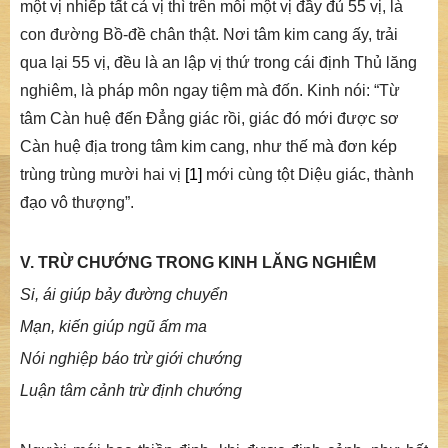
một vị nhiếp tất cả vị thì trên mỗi một vị đầy đủ 55 vị, là
con đường Bồ-đề chân thật. Nơi tâm kim cang ấy, trải
qua lại 55 vị, đều là an lập vị thứ trong cái định
Thủ lăng
nghiêm
, là pháp môn ngay tiệm mà đốn. Kinh nói: “
Từ
tâm Càn huệ đến Đẳng giác
rồi
, giác đó mới được sơ
Càn huệ địa trong tâm kim cang, như thế mà đơn kép
trùng trùng mười hai vị
[1]
mới
cùng tột
Diệu giác, thành
đạo vô thượng
”.
V. TRỪ CHƯỚNG TRONG KINH LĂNG NGHIÊM
Si, ái giúp bảy đường chuyển
Mạn, kiến giúp ngũ ấm ma
Nói nghiệp báo trừ giới chướng
Luận tâm cảnh trừ định chướng