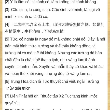
[2]
Ý là tâm có thì cảnh có, tâm không thì cảnh không.
[3]
Câu sinh, là cùng sinh. Câu sinh vô minh, là loại vô
minh khi sinh ra là đã có.
[4]
十二類生包含金石土木、山河大地等無情之物。如是則
有情眾生，生死流轉，可變為無情
[5]
Tức, có nghĩa là ngay đó mà không phải đó. Đây là nói
trên mặt hình thức, tướng và thể thấy không đồng, vì
tướng thì có mà thể thì không. Nhưng các tướng đó bản
chất đều là chân thể thanh tịnh, như vàng làm thành
xuyến, thành nhẫn. Xuyến và nhẫn thấy có khác và khác
với toàn thể khối vàng, nhưng đều từ vàng làm ra.
[6]
Trung Hoa dịch là Tức thuyết chú viết, ngài Trường
Thủy giải thích.
[7]
Liên Phật hội ghi "thuộc tập X2 Tục tạng kinh, một
quyển".