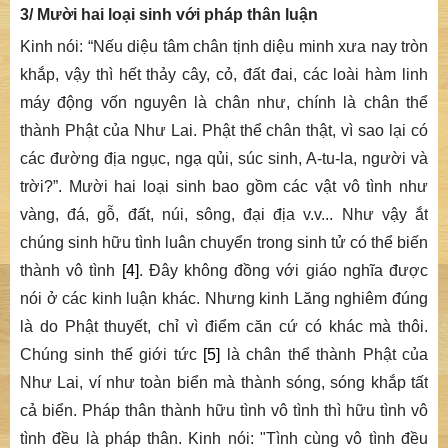
3/ Mười hai loại sinh với pháp thân luận
Kinh nói: “
Nếu diệu tâm chân tịnh diệu minh xưa nay tròn
khắp, vậy thì hết thảy cây, cỏ, đất đai, các loài hàm linh
máy động vốn nguyên là chân như, chính là chân thể
thành Phật của Như Lai. Phật thể chân thật, vì sao lại có
các đường địa ngục, ngạ qủi, súc sinh, A-tu-la, người và
trời?
”. Mười hai loại sinh bao gồm các vật vô tình như
vàng, đá, gỗ, đất, núi, sông, đại địa v.v... Như vậy ắt
chúng sinh hữu tình luân chuyển trong sinh tử có thể biến
thành vô tình
[4]
. Đây không đồng với giáo nghĩa được
nói ở các kinh luận khác. Nhưng kinh
Lăng nghiêm
đúng
là do Phật thuyết, chỉ vì điểm căn cứ có khác mà thôi.
Chúng sinh thế giới tức
[5]
là chân thể thành Phật của
Như Lai, ví như toàn biển mà thành sóng, sóng khắp tất
cả biển. Pháp thân thành hữu tình vô tình thì hữu tình vô
tình đều là pháp thân. Kinh nói: "
Tình cùng vô tình đều