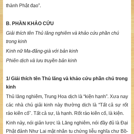
thành Phật đạo
”.
B. PHẦN KHẢO CỨU
Giải thích tên Thủ
l
ăng
n
ghiêm và khảo cứu phần chú
trong kinh
Kinh nữ Ma-đăng-già với bản kinh
Phiên dịch và lưu truyền bản kinh
1/ Giải thích tên
Thủ lăng
và khảo cứu phần chú trong
kinh
Thủ lăng nghiêm
, Trung Hoa dịch là “kiện hạnh”. Xưa nay
các nhà chú giải kinh này thường dịch là “Tất cả sự rốt
ráo kiên cố". Tất cả sự, là hạnh. Rốt ráo kiên cố, là kiện.
Kinh này, nói giản lược là
Lăng nghiêm
, nói đầy đủ là
Đại
Phật đảnh Như Lai mật nhân tu chứng liễu nghĩa chư Bồ-