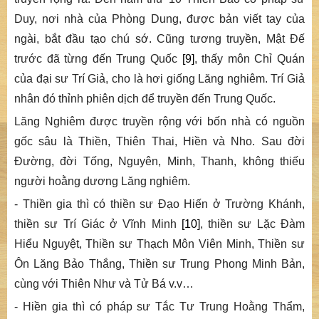
Duy, nơi nhà của Phòng Dung, được bản viết tay của
ngài, bắt đầu tạo chú sớ. Cũng tương truyền, Mật Đế
trước đã từng đến Trung Quốc
[9]
, thấy môn Chỉ Quán
của đại sư Trí Giả, cho là hơi giống
Lăng nghiêm
. Trí Giả
nhân đó thỉnh phiên dịch để truyền đến Trung Quốc.
Lăng Nghiêm được truyền rộng với bốn nhà có nguồn
gốc sâu là Thiền, Thiên Thai, Hiền và Nho. Sau đời
Đường, đời Tống, Nguyên, Minh, Thanh, không thiếu
người hoằng dương
Lăng nghiêm
.
-
Thiền gia thì có thiền sư Đạo Hiến ở Trường Khánh,
thiền sư Trí Giác ở Vĩnh Minh
[10]
, thiền sư Lặc Đàm
Hiểu Nguyệt, Thiền sư Thạch Môn Viên Minh, Thiền sư
Ôn Lăng Bảo Thắng, Thiền sư Trung Phong Minh Bản,
cùng với Thiên Như và Tử Bá v.v…
-
Hiền gia thì có pháp sư Tắc Tư Trung Hoằng Thẩm,