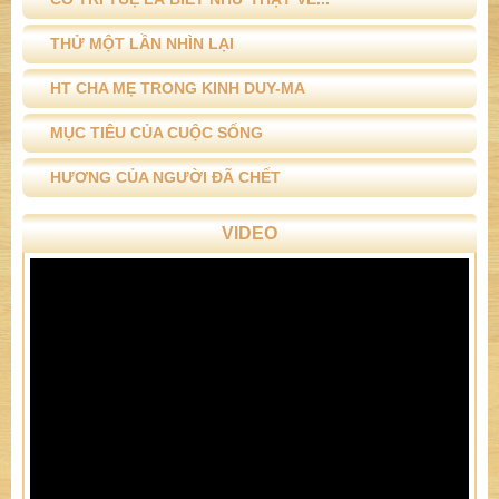
THỬ MỘT LẦN NHÌN LẠI
HT CHA MẸ TRONG KINH DUY-MA
MỤC TIÊU CỦA CUỘC SỐNG
HƯƠNG CỦA NGƯỜI ĐÃ CHẾT
VIDEO