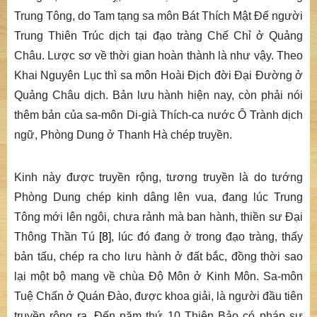
Trung Tông, do Tam tạng sa môn Bát Thích Mật Đế người
Trung Thiên Trúc dịch tại đạo tràng Chế Chỉ ở Quảng
Châu. Lược sơ về thời gian hoàn thành là như vậy. Theo
Khai Nguyên Lục thì sa môn Hoài Địch đời Đại Đường ở
Quảng Châu dịch. Bản lưu hành hiện nay, còn phải nói
thêm bản của sa-môn Di-già Thích-ca nước Ô Trành dịch
ngữ, Phòng Dung ở Thanh Hà chép truyền.
Kinh này được truyền rộng, tương truyền là do tướng
Phòng Dung chép kinh dâng lên vua, đang lúc Trung
Tông mới lên ngôi, chưa rảnh mà ban hành, thiền sư Đại
Thông Thần Tú
[8]
, lúc đó đang ở trong đạo tràng, thấy
bản tấu, chép ra cho lưu hành ở đất bắc, đồng thời sao
lại một bộ mang về chùa Độ Môn ở Kinh Môn. Sa-môn
Tuệ Chấn ở Quán Đào, được khoa giải, là người đầu tiên
truyền rộng ra. Đến năm thứ 10 Thiên Bảo có pháp sư