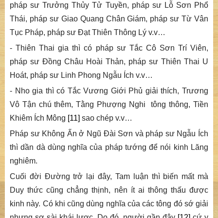
pháp sư Trưởng Thủy Tử Tuyền, pháp sư Lỗ Sơn Phổ
Thái, pháp sư Giao Quang Chân Giám, pháp sư Từ Vân
Tục Pháp, pháp sư Đạt Thiên Thông Lý v.v…
-
Thiên Thai gia thì có pháp sư Tắc Cô Sơn Trí Viên,
pháp sư Đồng Châu Hoài Thản, pháp sư Thiên Thai U
Hoát, pháp sư Linh Phong Ngẫu Ích v.v…
-
Nho gia thì có Tắc Vương Giới Phủ giải thích, Trương
Vô Tận chú thêm, Tằng Phượng Nghi tông thông, Tiền
Khiêm Ích Mông
[11]
sao chép v.v…
P
háp sư Không Ấn ở Ngũ Đài Sơn và pháp sư Ngẫu Ích
thì dần dà dùng nghĩa của pháp tướng để nói kinh
Lăng
nghiêm.
Cuối đời Đường trở lại đây, Tam luận thì biến mất mà
Duy thức cũng chẳng thịnh, nên ít ai thông thấu được
kinh này. Có khi cũng dùng nghĩa của các tông đó sớ giải
nhưng sơ sài khái lược. Do đó, người gần đây
[12]
cứ y