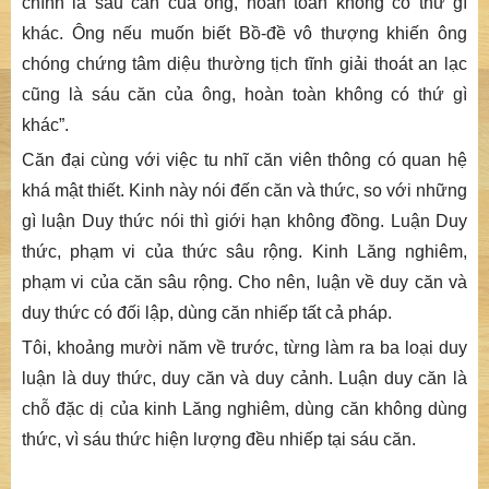
chính là sáu căn của ông, hoàn toàn không có thứ gì
khác. Ông nếu muốn biết Bồ-đề vô thượng khiến ông
chóng chứng tâm diệu thường tịch tĩnh giải thoát an lạc
cũng là sáu căn của ông, hoàn toàn không có thứ gì
khác
”.
Căn đại cùng với việc tu nhĩ căn viên thông có quan hệ
khá mật thiết. Kinh này nói đến căn và thức, so với những
gì luận Duy thức nói thì giới hạn không đồng. Luận Duy
thức, phạm vi của thức sâu rộng. Kinh
Lăng
n
ghiêm
,
phạm vi của căn sâu rộng. Cho nên, luận về duy căn và
duy thức có đối lập, dùng căn nhiếp tất cả pháp.
Tôi, khoảng mười năm về trước, từng làm ra ba loại duy
luận là duy thức, duy căn và duy cảnh. Luận duy căn là
chỗ đặc dị của kinh
Lăng
n
ghiêm
, dùng căn không dùng
thức, vì sáu thức hiện lượng đều nhiếp tại sáu căn.