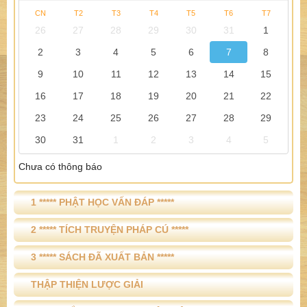
CN
T2
T3
T4
T5
T6
T7
26
27
28
29
30
31
1
2
3
4
5
6
7
8
9
10
11
12
13
14
15
16
17
18
19
20
21
22
23
24
25
26
27
28
29
30
31
1
2
3
4
5
Chưa có thông báo
1 ***** PHẬT HỌC VẤN ĐÁP *****
2 ***** TÍCH TRUYỆN PHÁP CÚ *****
3 ***** SÁCH ĐÃ XUẤT BẢN *****
THẬP THIỆN LƯỢC GIẢI