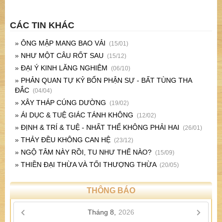
CÁC TIN KHÁC
»
ÔNG MẬP MANG BAO VẢI
(15/01)
»
NHƯ MỘT CÂU RỐT SAU
(15/12)
»
ĐẠI Ý KINH LĂNG NGHIÊM
(06/10)
»
PHẢN QUAN TỰ KỶ BỔN PHẬN SỰ - BẤT TÙNG THA
ĐẮC
(04/04)
»
XÂY THÁP CÚNG DƯỜNG
(19/02)
»
ÁI DỤC & TUỆ GIÁC TÁNH KHÔNG
(12/02)
»
ĐỊNH & TRÍ & TUỆ - NHẤT THỂ KHÔNG PHẢI HAI
(26/01)
»
THẢY ĐỀU KHÔNG CAN HỆ
(23/12)
»
NGỘ TÂM NÀY RỒI, TU NHƯ THẾ NÀO?
(15/09)
»
THIỀN ĐẠI THỪA VÀ TỐI THƯỢNG THỪA
(20/05)
THÔNG BÁO
Tháng 8,
2026