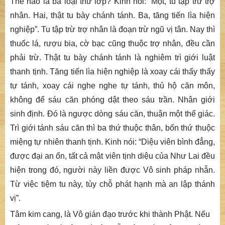
Thế nào là ba loại thứ lớp? Kinh nói: “
Một, tu tập trừ trợ
nhân. Hai, thật tu bày chánh tánh. Ba, tăng tiến lìa hiện
nghiệp
”.
Tu tập trừ trợ nhân
là đoạn trừ ngũ vị tân. Nay thì
thuốc lá, rượu bia, cờ bạc cũng thuộc trợ nhân, đều cần
phải trừ.
Thật tu bày chánh tánh
là nghiêm trì giới luật
thanh tịnh.
Tăng tiến lìa hiện nghiệp
là xoay cái thấy thấy
tự tánh, xoay cái nghe nghe tự tánh, thủ hộ căn môn,
không để sáu căn phóng dật theo sáu trần. Nhân giới
sinh định. Đó là ngược dòng sáu căn, thuận một thể giác.
Trì giới tánh sáu căn thì ba thứ thuộc thân, bốn thứ thuộc
miệng tự nhiên thanh tịnh. Kinh nói: “
Diệu viên bình đẳng,
được đại an ổn, tất cả mật viên tịnh diệu của Như Lai đều
hiện trong đó, người này liền được Vô sinh pháp nhẫn.
Từ việc tiệm tu này, tùy chỗ phát hạnh mà an lập thánh
vị
”.
Tâm kim cang, là Vô gián đạo trước khi thành Phật. Nếu