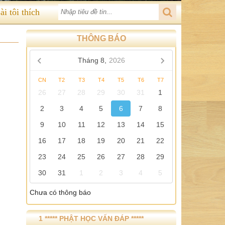
ài tôi thích
THÔNG BÁO
Tháng 8,
2026
CN
T2
T3
T4
T5
T6
T7
26
27
28
29
30
31
1
2
3
4
5
6
7
8
9
10
11
12
13
14
15
16
17
18
19
20
21
22
23
24
25
26
27
28
29
30
31
1
2
3
4
5
Chưa có thông báo
1 ***** PHẬT HỌC VẤN ĐÁP *****