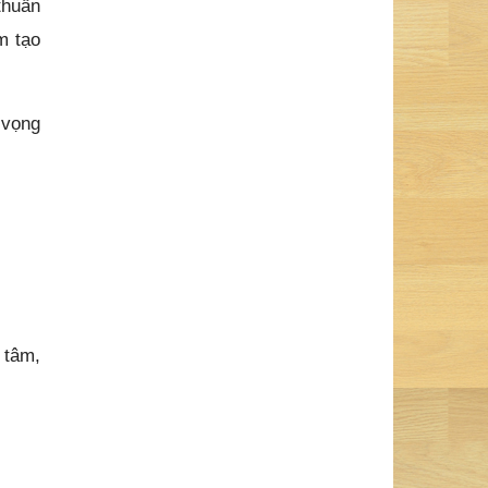
thuần
m tạo
 vọng
h tâm,