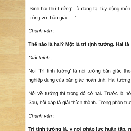
‘Sinh hai thứ tướng’, là đang tại tùy động môn
‘cùng với bản giác …’
Chánh văn
:
Thế nào là hai? Một là trí tịnh tướng. Hai l
Giải thích
:
Nói ‘Trí tịnh tướng’ là nói tướng bản giác th
nghiệp dụng của bản giác hoàn tịnh. Hai tướng 
Nói về tướng thì trong đó có hai. Trước là nói
Sau, hỏi đáp là giải thích thành. Trong phần tr
Chánh văn
:
Trí tịnh tướng là, y nơi pháp lực huân tập, 