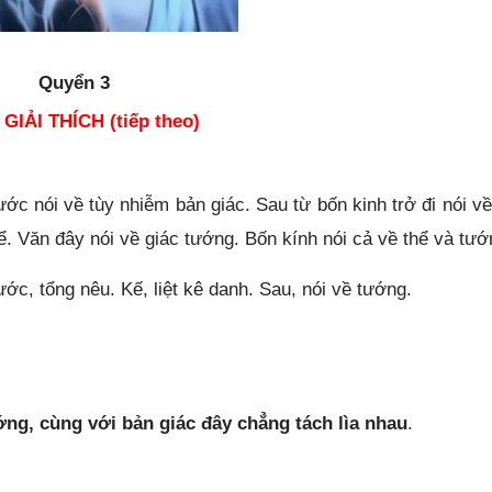
Quyển 3
GIẢI THÍCH (tiếp theo)
rước nói về tùy nhiễm bản giác. Sau từ bốn kinh trở đi nói v
hể. Văn đây nói về giác tướng. Bốn kính nói cả về thể và tướ
ớc, tổng nêu. Kế, liệt kê danh. Sau, nói về tướng.
ớng, cùng với bản giác đây chẳng tách lìa nhau
.