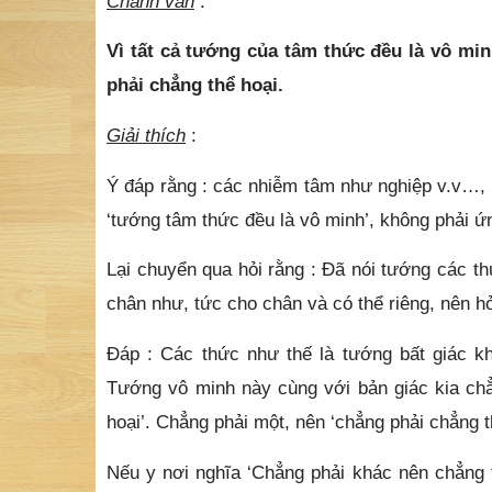
Chánh văn
:
Vì tất cả tướng của tâm thức đều là vô mi
phải chẳng thể hoại.
Giải thích
:
Ý đáp rằng : các nhiễm tâm như nghiệp v.v…, g
‘tướng tâm thức đều là vô minh’, không phải ứ
Lại chuyển qua hỏi rằng : Đã nói tướng các thức
chân như, tức cho chân và có thể riêng, nên hỏ
Đáp : Các thức như thế là tướng bất giác khô
Tướng vô minh này cùng với bản giác kia chẳ
hoại’. Chẳng phải một, nên ‘chẳng phải chẳng t
Nếu y nơi nghĩa ‘Chẳng phải khác nên chẳng th