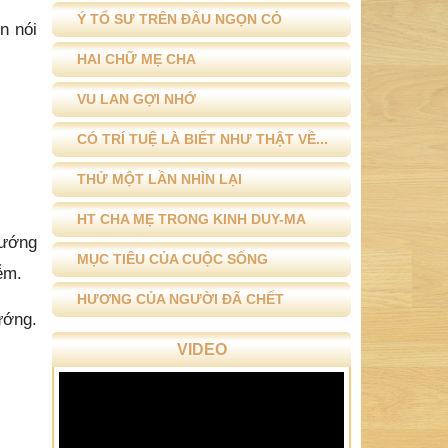
Ý TỔ SƯ TRÊN ĐẦU NGỌN CỎ
n nói
HAI CHỮ MẸ CHA
VU LAN GỢI NHỚ
CÓ TRÍ TUỆ LÀ BIẾT NHƯ THẬT VỀ...
THỬ MỘT LẦN NHÌN LẠI
HT CHA MẸ TRONG KINH DUY-MA
tướng
MỤC TIÊU CỦA CUỘC SỐNG
ễm.
HƯƠNG CỦA NGƯỜI ĐÃ CHẾT
ướng.
VIDEO