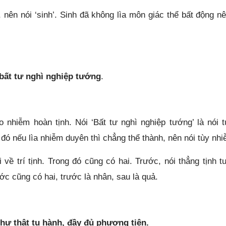
, nên nói ‘sinh’. Sinh đã không lìa môn giác thể bất động nê
à bất tư nghì nghiệp tướng
.
eo nhiễm hoàn tịnh. Nói ‘Bất tư nghì nghiệp tướng’ là nói 
đó nếu lìa nhiễm duyên thì chẳng thể thành, nên nói tùy nhi
 về trí tịnh.
Trong đó cũng có hai. Trước, nói thẳng tịnh t
ước cũng có hai, trước là nhân, sau là quả.
như thật tu hành, đầy đủ phương tiện.