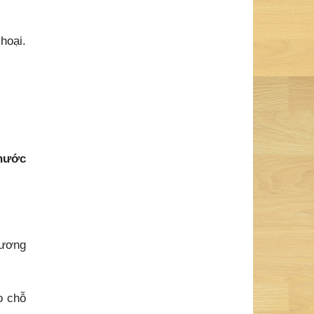
hoại.
 nước
nương
o chỗ