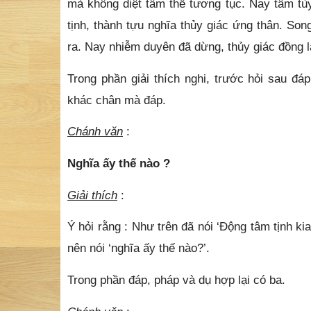
mà không diệt tâm thể tương tục. Nay tâm tùy
tịnh, thành tựu nghĩa thủy giác ứng thân. Son
ra. Nay nhiễm duyên đã dừng, thủy giác đồng lại
Trong phần giải thích nghi, trước hỏi sau đá
khác chân mà đáp.
Chánh văn
:
Nghĩa ấy thế nào ?
Giải thích
:
Ý hỏi rằng : Như trên đã nói ‘Động tâm tịnh kia
nên nói ‘nghĩa ấy thế nào?’.
Trong phần đáp, pháp và dụ hợp lại có ba.