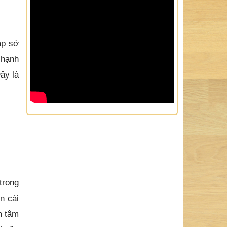
áp sở
 hạnh
ây là
trong
n cái
m tâm