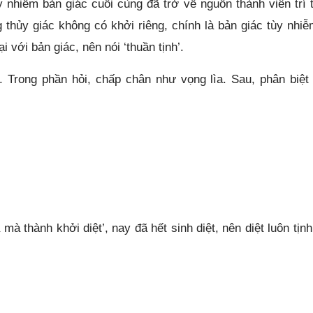
 nhiễm bản giác cuối cùng đã trở về nguồn thành viên trí 
g thủy giác không có khởi riêng, chính là bản giác tùy nhiễ
 với bản giác, nên nói ‘thuần tịnh’.
p. Trong phần hỏi, chấp chân như vọng lìa. Sau, phân biệt
 mà thành khởi diệt’, nay đã hết sinh diệt, nên diệt luôn tịn