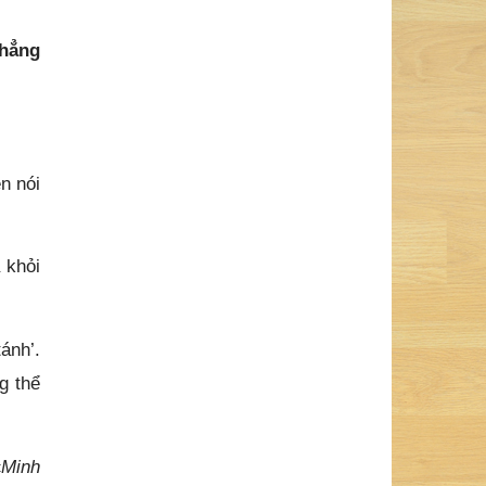
chẳng
n nói
 khỏi
ánh’.
g thể
«
Minh