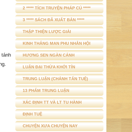
2 ***** TÍCH TRUYỆN PHÁP CÚ *****
3 ***** SÁCH ĐÃ XUẤT BẢN *****
THẬP THIỆN LƯỢC GIẢI
KINH THẮNG MAN PHU NHÂN HỘI
ề tánh
HƯƠNG SEN NGÀN CÁNH
ng.
LUẬN ĐẠI THỪA KHỞI TÍN
TRUNG LUẬN (CHÁNH TẤN TUỆ)
13 PHẨM TRUNG LUẬN
XÁC ĐỊNH TT VÀ LT TU HÀNH
ĐỊNH TUỆ
CHUYỆN XƯA CHUYỆN NAY