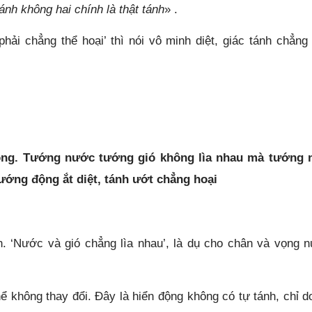
nh không hai chính là thật tánh
» .
ải chẳng thể hoại’ thì nói vô minh diệt, giác tánh chẳng 
óng. Tướng nước tướng gió không lìa nhau mà tướng
 tướng động ắt diệt, tánh ướt chẳng hoại
. ‘Nước và gió chẳng lìa nhau’, là dụ cho chân và vọng 
ể không thay đổi. Đây là hiển động không có tự tánh, chỉ d