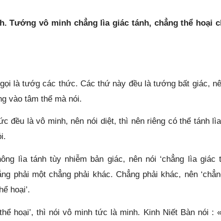
nh. Tướng vô minh chẳng lìa giác tánh, chẳng thể hoại 
ọi là tướg các thức. Các thứ này đều là tướng bất giác, nê
ng vào tâm thể mà nói.
 đều là vô minh, nên nói diệt, thì nên riêng có thể tánh lìa
i.
ng lìa tánh tùy nhiễm bản giác, nên nói ‘chẳng lìa giác t
ng phải một chẳng phải khác. Chẳng phải khác, nên ‘chẳn
hể hoại’.
ể hoại’, thì nói vô minh tức là minh. Kinh Niết Bàn nói : 