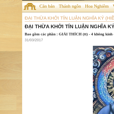
Căn bản
Thánh ngôn
Hoa Nghiêm
ĐẠI THỪA KHỞI TÍN LUẬN NGHĨA KÝ (HIÊ
ĐẠI THỪA KHỞI TÍN LUẬN NGHĨA KÝ
Bao gồm các phần : GIẢI THÍCH (tt) - 4 không kính - 9
31/03/2017