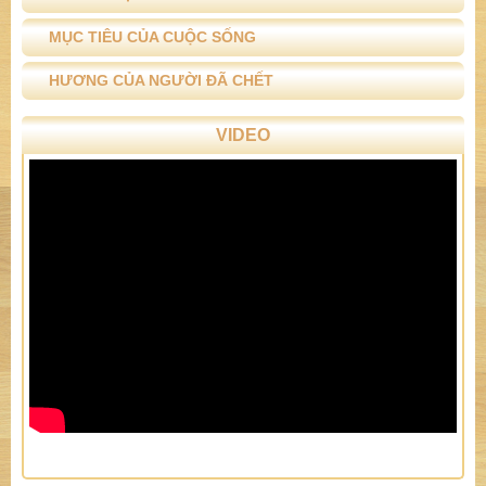
MỤC TIÊU CỦA CUỘC SỐNG
HƯƠNG CỦA NGƯỜI ĐÃ CHẾT
VIDEO