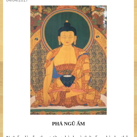
04/04/2017
PHÁ NGŨ
Ấ
M