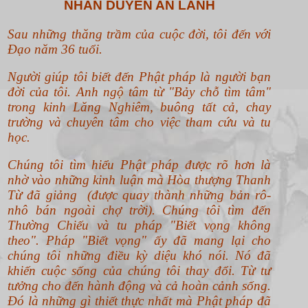
NHÂN DUYÊN AN LÀNH
Sau những thăng trầm của cuộc đời, tôi đến với
Đạo năm 36 tuổi.
Người giúp tôi biết đến Phật pháp là người bạn
đời của tôi. Anh ngộ tâm từ "Bảy chỗ tìm tâm"
trong kinh Lăng Nghiêm, buông tất cả, chay
trường và chuyên tâm cho việc tham cứu và tu
học.
Chúng tôi tìm hiểu Phật pháp được rõ hơn là
nhờ vào những kinh luận mà Hòa thượng Thanh
Từ đã giảng (được quay thành những bản rô-
nhô bán ngoài chợ trời). Chúng tôi tìm đến
Thường Chiếu và tu pháp "Biết vọng không
theo".
Pháp "Biết vọng" ấy đã mang lại cho
chúng tôi những điều kỳ diệu khó nói. Nó đã
khiến cuộc sống của chúng tôi thay đổi. Từ tư
tưởng cho đến hành động và cả hoàn cảnh sống.
Đó là những gì thiết thực nhất mà Phật pháp đã