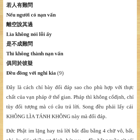
若人有難問
Nế
u ng
ườ
i có n
ạ
n v
ấ
n
離空說其過
Lìa không nói lỗ
i
ấ
y
是不成難問
Thì không thành nạ
n v
ấ
n
俱同於彼疑
Đề
u
đồ
ng v
ớ
i nghi kia
(9)
Đ
â
y là cách chỉ
bày
đố
i
đ
á
p sao cho phù hợ
p v
ớ
i th
ự
c
ch
ấ
t c
ủ
a v
ạ
n pháp
ở
th
ế
gian. Pháp thì không c
ố
đị
nh, ch
ỉ
tùy
đố
i t
ượ
ng mà có câu tr
ả
l
ờ
i. Song
đề
u ph
ả
i l
ấ
y cái
KHÔNG LÌA TÁNH KHÔNG này mà
đố
i
đ
á
p.
Đứ
c Ph
ậ
t im l
ặ
ng hay tr
ả
l
ờ
i b
ắ
t
đầ
u b
ằ
ng 4 ch
ữ
vô, b
ấ
t,