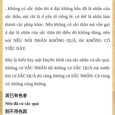
. Không có sắ
c thân thì 4
đạ
i không
hẳ
n
đ
ã
là nhân củ
a
s
ắ
c thân, mà ch
ỉ
là 4 y
ế
u t
ố
riêng l
ẻ
, có th
ể
là nhân làm
thành các pháp khác. N
ế
u không có s
ắ
c thân mà v
ẫ
n g
ọ
i
4
đạ
i là nhân c
ủ
a s
ắ
c thân thì
điề
u
đ
ó
không đ
ú
ng, nên
nói NẾ
U NÓI NHÂN KHÔNG QU
Ả
, thì KH
ÔNG CÓ
VIỆ
C NÀY.
Đ
â
y là hiể
n bày m
ặ
t Duyên kh
ở
i c
ủ
a s
ắ
c nhân và s
ắ
c qu
ả
.
Không có S
Ắ
C NHÂN thì không có S
Ắ
C QU
Ả
mà tr
ướ
c
khi có S
Ắ
C QU
Ả
thì c
ũ
ng không có S
Ắ
C NHÂN. Có cùng
có, không cùng không.
若已有色者
Nế
u
đ
ã
có sắ
c qu
ả
則不用色因