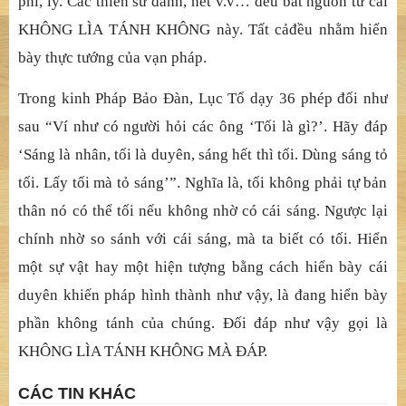
phi, ly. Các thi
ề
n s
ư đ
á
nh, hét v.v… đề
u b
ắ
t ngu
ồ
n t
ừ
cái
KHÔNG LÌA TÁNH KHÔNG này. T
ấ
t c
ả
đề
u nh
ằ
m hi
ể
n
bày th
ự
c t
ướ
ng c
ủ
a v
ạ
n pháp.
Trong kinh Pháp Bả
o
Đ
à
n, Lụ
c T
ổ
d
ạ
y 36 phép
đố
i nh
ư
sau “Ví như có ngườ
i h
ỏ
i các ông ‘T
ố
i là gì?’. Hãy
đ
á
p
‘Sáng là nhân, tố
i là duyên, sáng h
ết thì tố
i. Dùng sáng t
ỏ
t
ố
i. L
ấ
y t
ố
i mà t
ỏ
sáng’”. Ngh
ĩ
a là, t
ố
i không ph
ả
i t
ự
b
ả
n
thân nó có th
ể
t
ố
i n
ế
u không nh
ờ
có cái sáng. Ng
ượ
c l
ạ
i
chính nh
ờ
so sánh v
ớ
i cái sáng, mà ta bi
ế
t có t
ố
i. Hi
ể
n
m
ộ
t s
ự
v
ậ
t hay m
ộ
t hi
ệ
n t
ượ
ng b
ằ
ng cách hi
ể
n bày cái
duyên kh
iế
n pháp hình thành nh
ư vậ
y, là
đang hiể
n bày
ph
ầ
n không tánh c
ủ
a chúng.
Đố
i
đ
á
p như vậ
y g
ọ
i là
KHÔNG LÌA TÁNH KH
ÔNG MÀ Đ
Á
P.
CÁC TIN KHÁC