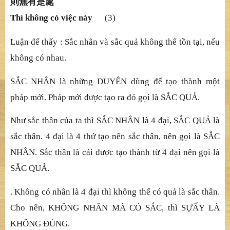
則無有是處
Thì không có việc này
(3)
Luậ
n
để
th
ấ
y : S
ắ
c nhân và s
ắ
c qu
ả
không th
ể
t
ồ
n t
ạ
i, n
ế
u
không có nhau.
SẮ
C NHÂN là nh
ữ
ng DUYÊN dùng
để
t
ạ
o thành m
ộ
t
pháp m
ớ
i. Pháp m
ớ
i
đượ
c t
ạ
o ra
đ
ó
gọ
i là S
Ắ
C QU
Ả
.
Như sắ
c thân c
ủ
a ta thì S
Ắ
C NHÂN là 4
đạ
i, S
Ắ
C QU
Ả
là
s
ắ
c thân. 4
đạ
i là 4
thứ
t
ạ
o nên s
ắ
c thân, nên g
ọ
i là S
Ắ
C
NHÂN. S
ắ
c thân là cái
đượ
c t
ạ
o thành t
ừ
4
đạ
i nên g
ọ
i là
S
Ắ
C QU
Ả
.
. Không có nhân là 4 đạ
i thì không th
ể
có qu
ả
là s
ắ
c thân.
Cho nên, KHÔNG NHÂN MÀ CÓ S
Ắ
C, thì S
Ự
Ấ
Y LÀ
KHÔNG
Đ
Ú
NG.