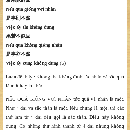
若果似於因
Nế
u qu
ả
gi
ố
ng v
ớ
i nhân
是事則不然
Việ
c
ấ
y thì không
đ
ú
ng
果若不似因
Nế
u qu
ả
không gi
ố
ng nhân
是事亦不然
Việ
c
ấ
y c
ũ
ng không
đ
ú
ng
(6)
Luậ
n
để
th
ấ
y : Không th
ể
kh
ẳ
ng
đị
nh s
ắ
c nhân và s
ắ
c qu
ả
là m
ộ
t hay là khác.
NẾ
U QU
Ả
GI
Ố
NG V
Ớ
I NHÂN t
ứ
c qu
ả
và nhân là m
ộ
t.
Nh
ư 4 đạ
i và s
ắ
c thân là m
ộ
t. N
ế
u chúng là m
ộ
t, thì các
th
ứ
làm t
ừ
4
đạ
i
đề
u g
ọ
i là s
ắ
c thân.
Điề
u này không
đ
ú
ng. Có nhữ
ng th
ứ
hình thành
từ
4
đạ
i nh
ưng không