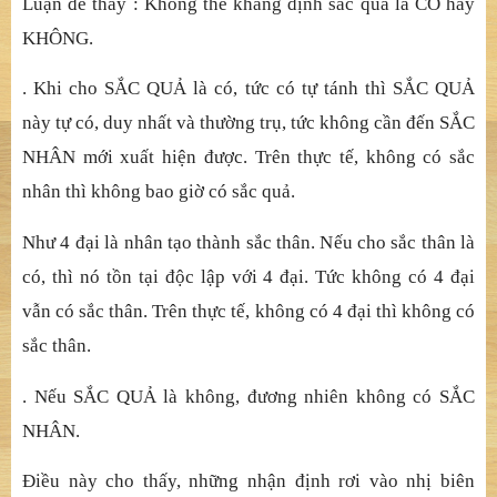
Luậ
n
để
th
ấ
y : Không th
ể
kh
ẳ
ng
đị
nh s
ắ
c qu
ả
là CÓ hay
KHÔNG.
. Khi cho SẮ
C QU
Ả
là có, t
ứ
c có t
ự
tánh thì S
Ắ
C QU
Ả
này t
ự
có, duy nh
ấ
t và th
ườ
ng tr
ụ
, t
ứ
c không c
ầ
n
đế
n S
Ắ
C
NHÂN m
ớ
i xu
ấ
t hi
ệ
n
đượ
c. Trên th
ự
c t
ế
, không có s
ắ
c
nhân thì không bao gi
ờ
có s
ắ
c qu
ả
.
Như 4 đạ
i là nhân t
ạ
o thành s
ắ
c thân. N
ế
u cho s
ắ
c thân là
c
ó, thì nó tồ
n t
ạ
i
độ
c l
ậ
p v
ớ
i 4
đạ
i. T
ứ
c không có 4
đạ
i
v
ẫ
n có s
ắ
c thân. Trên th
ự
c t
ế
, không có 4
đạ
i thì không có
s
ắ
c thân.
. Nế
u S
Ắ
C QU
Ả
là không,
đương nhiên không có SẮ
C
NHÂN.
Điề
u này cho th
ấ
y, nh
ữ
ng nh
ậ
n
đị
nh r
ơi vào nhị
biên