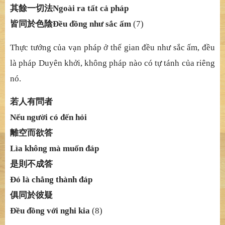
其餘一切法
Ngoài ra tấ
t c
ả
pháp
皆同於色陰
Đề
u
đồ
ng nh
ư sắ
c
ấ
m
(7)
Thự
c t
ướ
ng c
ủ
a v
ạ
n pháp
ở
th
ế
gian
đề
u nh
ư sắ
c
ấ
m,
đề
u
là pháp Duyên kh
ở
i, không pháp nào có t
ự
tánh c
ủ
a riêng
nó.
若人有問者
Nế
u ng
ườ
i có
đế
n h
ỏ
i
離空而欲答
Lìa không mà muố
n
đ
á
p
是則不成答
Đ
ó
là chẳ
ng thành
đ
á
p
俱同於彼疑
Đề
u
đồ
ng v
ớ
i nghi kia
(8)