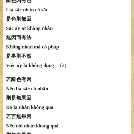
離色因有色
Lìa sắ
c nhân có s
ắ
c
是色則無因
Sắ
c
ấ
y
ắ
t không nhân
無因而有法
Không nhân mà có pháp
是事則不然
Việ
c
ấ
y là không
đ
ú
ng
(2)
若離色有因
Nế
u lìa s
ắ
c có nhân
則是無果因
Đ
ó
là nhân không quả
若言無果因
Nế
u nói nhân không qu
ả