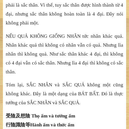
phả
i là s
ắ
c thân. Vì th
ế
, tuy s
ắ
c thân
đượ
c hình thành t
ừ
4
đạ
i, nh
ưng sắ
c thân không hoàn toàn là 4
đạ
i.
Đ
â
y nói
không phả
i m
ộ
t.
NẾ
U QU
Ả
KHÔNG GI
Ố
NG NHÂN t
ứ
c nhân khác qu
ả
.
Nhân khác qu
ả
thì không có nhân v
ẫ
n có qu
ả
. Nh
ưng lìa
nhân thì không quả
. Nh
ư sắ
c thân khác 4
đạ
i, thì không
có 4
đạ
i v
ẫ
n có s
ắ
c thân. Nh
ưng lìa 4 đạ
i thì không có s
ắ
c
thân.
Tóm lạ
i, S
Ắ
C NHÂN và S
Ắ
C QU
Ả
không m
ộ
t c
ũ
ng
không khác.
Đ
â
y là mộ
t d
ạ
ng c
ủ
a BÁT B
Ấ
T.
Đ
ó
là thự
c
t
ướ
ng c
ủ
a S
Ắ
C NHÂN và S
Ắ
C QU
Ả
.
受陰及想陰
Thọ
ấ
m và t
ưở
ng
ấ
m
行陰識陰等
Hành ấ
m và th
ứ
c
ấ
m