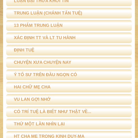
LUẬN ĐẠI THỪA KHỞI TÍN
TRUNG LUẬN (CHÁNH TẤN TUỆ)
13 PHẨM TRUNG LUẬN
XÁC ĐỊNH TT VÀ LT TU HÀNH
ĐỊNH TUỆ
CHUYỆN XƯA CHUYỆN NAY
Ý TỔ SƯ TRÊN ĐẦU NGỌN CỎ
HAI CHỮ MẸ CHA
VU LAN GỢI NHỚ
CÓ TRÍ TUỆ LÀ BIẾT NHƯ THẬT VỀ...
THỬ MỘT LẦN NHÌN LẠI
HT CHA MẸ TRONG KINH DUY-MA