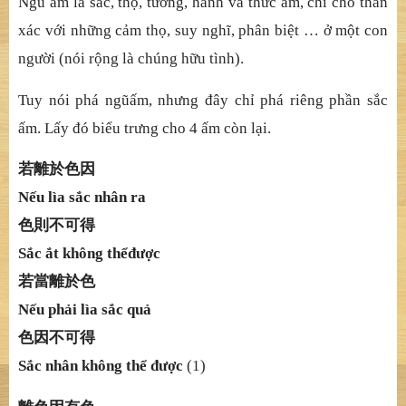
Ngũ
ấ
m là s
ắ
c, th
ọ
, t
ưở
ng, hành và th
ứ
c
ấ
m, ch
ỉ
cho thân
xác v
ớ
i nh
ữ
ng c
ả
m th
ọ
, suy ng
hĩ
, phân bi
ệ
t …
ở
m
ộ
t con
ng
ườ
i (nói r
ộ
ng là chúng h
ữ
u tình).
Tuy nói phá ngũ
ấ
m, nh
ưng đ
â
y chỉ
phá riêng ph
ầ
n s
ắ
c
ấ
m. L
ấ
y
đ
ó
biể
u tr
ưng cho 4 ấ
m còn l
ạ
i.
若離於色因
Nế
u lìa s
ắ
c nhân ra
色則不可得
Sắ
c
ắ
t không th
ể
đượ
c
若當離於色
Nế
u ph
ả
i lìa s
ắ
c qu
ả
色因不可得
Sắ
c n
hân không thể
đượ
c
(1)