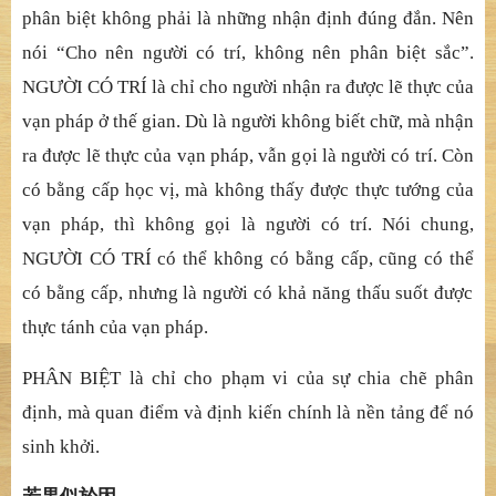
phân bi
ệ
t không ph
ả
i là
nhữ
ng nh
ậ
n
đị
nh
đ
ú
ng đắ
n. Nên
nói “Cho nên ng
ườ
i có trí, không nên phân bi
ệ
t s
ắ
c”.
NG
ƯỜ
I CÓ TRÍ là ch
ỉ
cho ng
ườ
i nh
ậ
n ra
đượ
c l
ẽ
th
ự
c c
ủ
a
v
ạ
n pháp
ở
th
ế
gian. Dù là ng
ườ
i không bi
ế
t ch
ữ
, mà nh
ậ
n
ra
đượ
c l
ẽ
th
ự
c c
ủ
a v
ạ
n pháp, v
ẫ
n g
ọ
i là ng
ườ
i có trí. Còn
có
bằ
ng c
ấ
p h
ọ
c v
ị
, mà không th
ấ
y
đượ
c th
ự
c t
ướ
ng c
ủ
a
v
ạ
n pháp, thì không g
ọ
i là ng
ườ
i có trí. Nói chung,
NG
ƯỜ
I CÓ TRÍ có th
ể
không có b
ằ
ng c
ấ
p, c
ũ
ng có th
ể
có b
ằ
ng c
ấ
p, nh
ưng là ngườ
i có kh
ả
n
ăng thấ
u su
ố
t
đượ
c
th
ự
c tánh c
ủ
a v
ạ
n pháp.
PHÂN BIỆ
T là ch
ỉ
cho p
hạ
m vi c
ủ
a s
ự
chia ch
ẽ
phân
đị
nh, mà quan
điể
m và
đị
nh ki
ế
n chính là n
ề
n t
ả
ng
để
nó
sinh kh
ở
i.