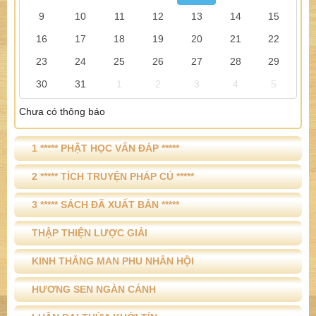
9
10
11
12
13
14
15
16
17
18
19
20
21
22
23
24
25
26
27
28
29
30
31
1
2
3
4
5
Chưa có thông báo
1 ***** PHẬT HỌC VẤN ĐÁP *****
2 ***** TÍCH TRUYỆN PHÁP CÚ *****
3 ***** SÁCH ĐÃ XUẤT BẢN *****
THẬP THIỆN LƯỢC GIẢI
KINH THẮNG MAN PHU NHÂN HỘI
HƯƠNG SEN NGÀN CÁNH