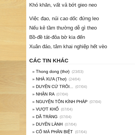
Xuân đáo, tâm khai nghiệp hết vèo
CÁC TIN KHÁC
»
Thong dong (thơ)
(23/03)
»
NHÀ XƯA (Thơ)
(24/04)
»
DUYÊN CỨ TRÔI...
(07/04)
»
NHẬN RA
(07/04)
»
NGUYỆN TÔN KÍNH PHÁP
(07/04)
»
VƯỢT KHỔ
(07/04)
»
DÃ TRÀNG
(07/04)
»
DUYÊN LÀNH
(07/04)
»
CỐ MÀ PHÂN BIỆT
(07/04)
»
MỘT KIẾP PHÙ SINH
(07/04)