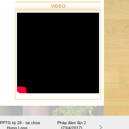
PPTG kỳ 26 - tại chùa
Pháp đàm lần 2
SHPPTG kỳ 28
Hưng Long
(23/4/2017)
Thuậ
Khách viếng thăm