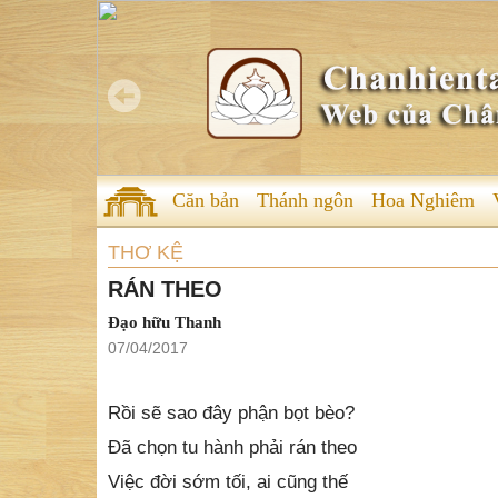
Căn bản
Thánh ngôn
Hoa Nghiêm
THƠ KỆ
RÁN THEO
Đạo hữu Thanh
07/04/2017
Rồi sẽ sao đây phận bọt bèo?
Đã chọn tu hành phải rán theo
Việc đời sớm tối, ai cũng thế
Khó khăn, vất vả bớt gieo neo
Việc đạo, núi cao dốc đứng leo
Nếu kẻ tầm thường dễ gì theo
Bồ-đề tát-đỏa bờ kia đến