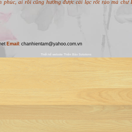
net
Email
:
chanhientam@yahoo.com.vn
Thiết kế website
Thiên Bảo Solutions