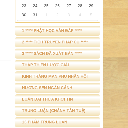
2 ***** TÍCH TRUYỆN PHÁP CÚ *****
3 ***** SÁCH ĐÃ XUẤT BẢN *****
THẬP THIỆN LƯỢC GIẢI
KINH THẮNG MAN PHU NHÂN HỘI
HƯƠNG SEN NGÀN CÁNH
LUẬN ĐẠI THỪA KHỞI TÍN
TRUNG LUẬN (CHÁNH TẤN TUỆ)
13 PHẨM TRUNG LUẬN
XÁC ĐỊNH TT VÀ LT TU HÀNH
ĐỊNH TUỆ
CHUYỆN XƯA CHUYỆN NAY
Ý TỔ SƯ TRÊN ĐẦU NGỌN CỎ