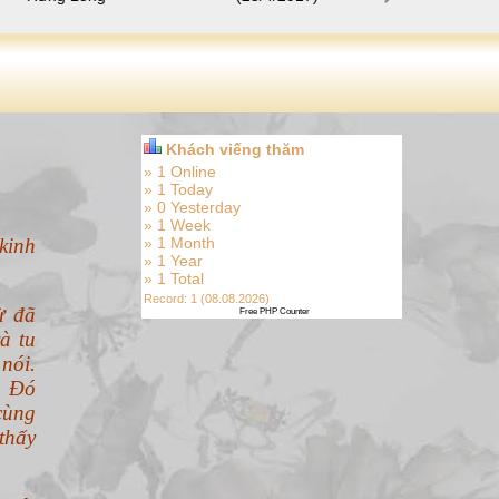
» 1 Online
» 1 Today
» 0 Yesterday
» 1 Week
kinh
» 1 Month
» 1 Year
» 1 Total
Record: 1 (08.08.2026)
ừ đã
Free PHP Counter
à tu
nói.
. Đó
cùng
thấy
Phật