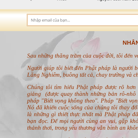
Sau những thăng trầm của cuộc đời, tôi đến 
Người giúp tôi biết đến Phật pháp là người b
Lăng Nghiêm, buông tất cả, chay trường và ch
Chúng tôi tìm hiểu Phật pháp được rõ hơ
giảng (được quay thành những bản rô-nhô b
pháp "Biết vọng không theo".
Pháp "Biết vọn
Nó đã khiến cuộc sống của chúng tôi thay đ
là những gì thiết thực nhất mà Phật pháp đã
bạn đọc. Để mọi người cùng an vui, gặp khó
thảnh thơi, trong yêu thương vẫn bình an khô
Chỉ mong thế giới an bình, người người hạn
đang sở hữu.
Thân kính
Chân Hiền Tâm