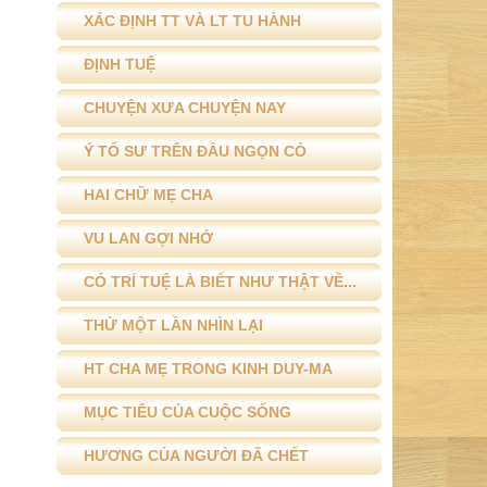
HAI CHỮ MẸ CHA
VU LAN GỢI NHỚ
CÓ TRÍ TUỆ LÀ BIẾT NHƯ THẬT VỀ...
THỬ MỘT LẦN NHÌN LẠI
HT CHA MẸ TRONG KINH DUY-MA
MỤC TIÊU CỦA CUỘC SỐNG
HƯƠNG CỦA NGƯỜI ĐÃ CHẾT
VIDEO