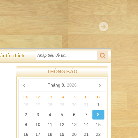
ài tôi thích
THÔNG BÁO
Tháng 8,
2026
CN
T2
T3
T4
T5
T6
T7
26
27
28
29
30
31
1
2
3
4
5
6
7
8
9
10
11
12
13
14
15
16
17
18
19
20
21
22
23
24
25
26
27
28
29
30
31
1
2
3
4
5
1 ***** PHẬT HỌC VẤN ĐÁP *****