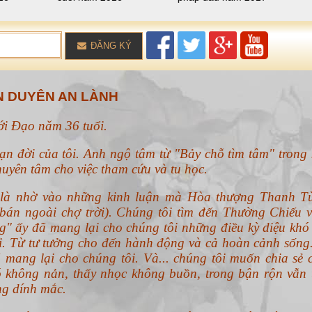
với Đạo năm 36 tuổi.
ạn đời của tôi. Anh ngộ tâm từ "Bảy chỗ tìm tâm" trong 
uyên tâm cho việc tham cứu và tu học.
n là nhờ vào những kinh luận mà Hòa thượng Thanh T
án ngoài chợ trời). Chúng tôi tìm đến Thường Chiếu v
g" ấy đã mang lại cho chúng tôi những điều kỳ diệu khó 
ổi. Từ tư tưởng cho đến hành động và cả hoàn cảnh sống
 mang lại cho chúng tôi. Và... chúng tôi muốn chia sẻ 
 không nản, thấy nhọc không buồn, trong bận rộn vẫn 
ng dính mắc.
h phúc, ai rồi cũng hưởng được cái lạc rốt ráo mà chư 