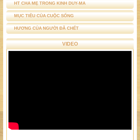
HT CHA MẸ TRONG KINH DUY-MA
MỤC TIÊU CỦA CUỘC SỐNG
HƯƠNG CỦA NGƯỜI ĐÃ CHẾT
VIDEO