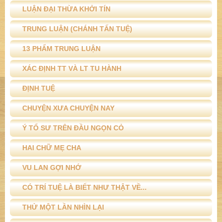
LUẬN ĐẠI THỪA KHỞI TÍN
TRUNG LUẬN (CHÁNH TẤN TUỆ)
13 PHẨM TRUNG LUẬN
XÁC ĐỊNH TT VÀ LT TU HÀNH
ĐỊNH TUỆ
CHUYỆN XƯA CHUYỆN NAY
Ý TỔ SƯ TRÊN ĐẦU NGỌN CỎ
HAI CHỮ MẸ CHA
VU LAN GỢI NHỚ
CÓ TRÍ TUỆ LÀ BIẾT NHƯ THẬT VỀ...
THỬ MỘT LẦN NHÌN LẠI