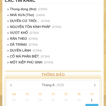
CÁC TIN KHÁC
»
Thong dong (thơ)
(23/03)
»
NHÀ XƯA (Thơ)
(24/04)
»
DUYÊN CỨ TRÔI...
(07/04)
»
NGUYỆN TÔN KÍNH PHÁP
(07/04)
»
VƯỢT KHỔ
(07/04)
»
RÁN THEO
(07/04)
»
DÃ TRÀNG
(07/04)
»
DUYÊN LÀNH
(07/04)
»
CỐ MÀ PHÂN BIỆT
(07/04)
»
MỘT KIẾP PHÙ SINH
(07/04)
THÔNG BÁO
Tháng 8,
2026
CN
T2
T3
T4
T5
T6
T7
26
27
28
29
30
31
1