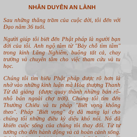
NHÂN DUYÊN AN LÀNH
Sau những thăng trầm của cuộc đời, tôi đến với
Đạo năm 36 tuổi.
Người giúp tôi biết đến Phật pháp là người bạn
đời của tôi. Anh ngộ tâm từ "Bảy chỗ tìm tâm"
trong kinh Lăng Nghiêm, buông tất cả, chay
trường và chuyên tâm cho việc tham cứu và tu
học.
Chúng tôi tìm hiểu Phật pháp được rõ hơn là
nhờ vào những kinh luận mà Hòa thượng Thanh
Từ đã giảng (được quay thành những bản rô-
nhô bán ngoài chợ trời). Chúng tôi tìm đến
Thường Chiếu và tu pháp "Biết vọng không
theo".
Pháp "Biết vọng" ấy đã mang lại cho
chúng tôi những điều kỳ diệu khó nói. Nó đã
khiến cuộc sống của chúng tôi thay đổi. Từ tư
tưởng cho đến hành động và cả hoàn cảnh sống.