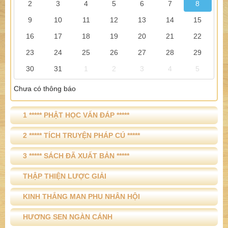
2
3
4
5
6
7
8
9
10
11
12
13
14
15
16
17
18
19
20
21
22
23
24
25
26
27
28
29
30
31
1
2
3
4
5
Chưa có thông báo
1 ***** PHẬT HỌC VẤN ĐÁP *****
2 ***** TÍCH TRUYỆN PHÁP CÚ *****
3 ***** SÁCH ĐÃ XUẤT BẢN *****
THẬP THIỆN LƯỢC GIẢI
KINH THẮNG MAN PHU NHÂN HỘI
HƯƠNG SEN NGÀN CÁNH