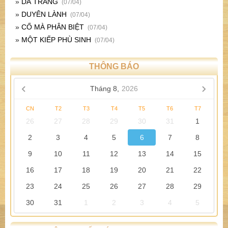
»
DÃ TRÀNG
(07/04)
»
DUYÊN LÀNH
(07/04)
»
CỐ MÀ PHÂN BIỆT
(07/04)
»
MỘT KIẾP PHÙ SINH
(07/04)
THÔNG BÁO
Tháng 8,
2026
CN
T2
T3
T4
T5
T6
T7
26
27
28
29
30
31
1
2
3
4
5
6
7
8
9
10
11
12
13
14
15
16
17
18
19
20
21
22
23
24
25
26
27
28
29
30
31
1
2
3
4
5