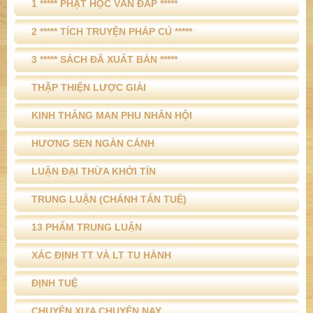
1 ***** PHẬT HỌC VẤN ĐÁP *****
2 ***** TÍCH TRUYỆN PHÁP CÚ *****
3 ***** SÁCH ĐÃ XUẤT BẢN *****
THẬP THIỆN LƯỢC GIẢI
KINH THẮNG MAN PHU NHÂN HỘI
HƯƠNG SEN NGÀN CÁNH
LUẬN ĐẠI THỪA KHỞI TÍN
TRUNG LUẬN (CHÁNH TẤN TUỆ)
13 PHẨM TRUNG LUẬN
XÁC ĐỊNH TT VÀ LT TU HÀNH
ĐỊNH TUỆ
CHUYỆN XƯA CHUYỆN NAY