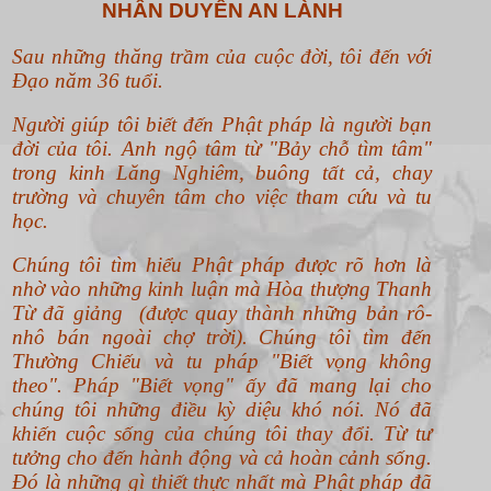
NHÂN DUYÊN AN LÀNH
Sau những thăng trầm của cuộc đời, tôi đến với
Đạo năm 36 tuổi.
Người giúp tôi biết đến Phật pháp là người bạn
đời của tôi. Anh ngộ tâm từ "Bảy chỗ tìm tâm"
trong kinh Lăng Nghiêm, buông tất cả, chay
trường và chuyên tâm cho việc tham cứu và tu
học.
Chúng tôi tìm hiểu Phật pháp được rõ hơn là
nhờ vào những kinh luận mà Hòa thượng Thanh
Từ đã giảng (được quay thành những bản rô-
nhô bán ngoài chợ trời). Chúng tôi tìm đến
Thường Chiếu và tu pháp "Biết vọng không
theo".
Pháp "Biết vọng" ấy đã mang lại cho
chúng tôi những điều kỳ diệu khó nói. Nó đã
khiến cuộc sống của chúng tôi thay đổi. Từ tư
tưởng cho đến hành động và cả hoàn cảnh sống.
Đó là những gì thiết thực nhất mà Phật pháp đã