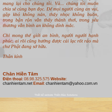
mang lại cho chúng tôi. Và... chúng tôi muốn
chia sẻ cùng bạn đọc. Để mọi người cùng an vui,
gặp khó không nản, thấy nhọc không buồn,
trong bận rộn vẫn thấy thảnh thơi, trong yêu
thương vẫn bình an không dính mắc.
Chỉ mong thế giới an bình, người người hạnh
phúc, ai rồi cũng hưởng được cái lạc rốt ráo mà
chư Phật đang sở hữu.
Thân kính
Chân Hiền Tâm
Điện thoại
: 08.98.325.575
Website
:
chanhientam.net
Email
:
chanhientam@yahoo.com.vn
Thiết kế website
Thiên Bảo Solutions