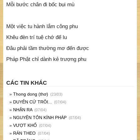
Mỗi bước chân đi bốc bụi mù
Một việc tu hành lắm công phu
Khêu đèn trí tuệ chớ để lu
Đâu phải tầm thường mơ đến được
Pháp Phật chỉ dành kẻ trượng phu
CÁC TIN KHÁC
»
Thong dong (thơ)
(23/03)
»
DUYÊN CỨ TRÔI...
(07/04)
»
NHẬN RA
(07/04)
»
NGUYỆN TÔN KÍNH PHÁP
(07/04)
»
VƯỢT KHỔ
(07/04)
»
RÁN THEO
(07/04)