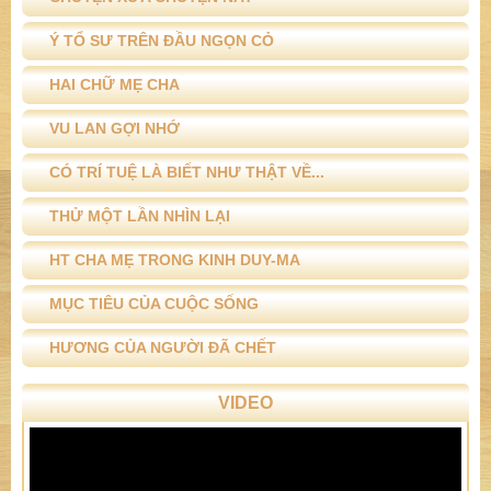
Ý TỔ SƯ TRÊN ĐẦU NGỌN CỎ
HAI CHỮ MẸ CHA
VU LAN GỢI NHỚ
CÓ TRÍ TUỆ LÀ BIẾT NHƯ THẬT VỀ...
THỬ MỘT LẦN NHÌN LẠI
HT CHA MẸ TRONG KINH DUY-MA
MỤC TIÊU CỦA CUỘC SỐNG
HƯƠNG CỦA NGƯỜI ĐÃ CHẾT
VIDEO