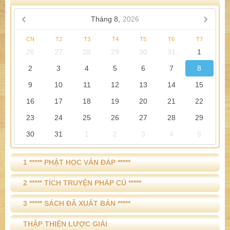
Tháng 8,
2026
CN
T2
T3
T4
T5
T6
T7
26
27
28
29
30
31
1
2
3
4
5
6
7
8
9
10
11
12
13
14
15
16
17
18
19
20
21
22
23
24
25
26
27
28
29
30
31
1
2
3
4
5
1 ***** PHẬT HỌC VẤN ĐÁP *****
2 ***** TÍCH TRUYỆN PHÁP CÚ *****
3 ***** SÁCH ĐÃ XUẤT BẢN *****
THẬP THIỆN LƯỢC GIẢI