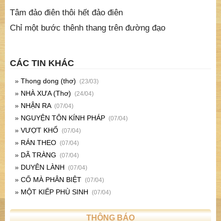
Tâm đảo điên thôi hết đảo điên
Chỉ một bước thênh thang trên đường đạo
CÁC TIN KHÁC
»
Thong dong (thơ)
(23/03)
»
NHÀ XƯA (Thơ)
(24/04)
»
NHẬN RA
(07/04)
»
NGUYỆN TÔN KÍNH PHÁP
(07/04)
»
VƯỢT KHỔ
(07/04)
»
RÁN THEO
(07/04)
»
DÃ TRÀNG
(07/04)
»
DUYÊN LÀNH
(07/04)
»
CỐ MÀ PHÂN BIỆT
(07/04)
»
MỘT KIẾP PHÙ SINH
(07/04)
THÔNG BÁO