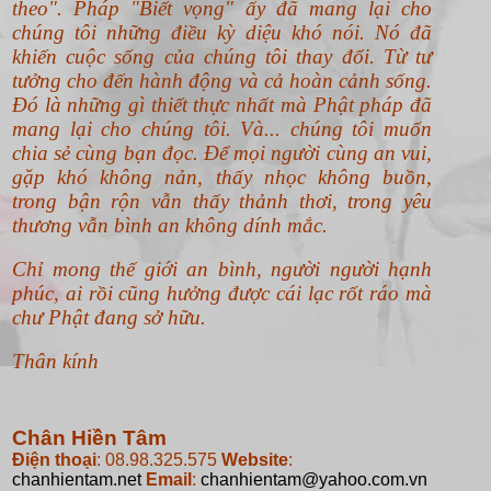
theo".
Pháp "Biết vọng" ấy đã mang lại cho
chúng tôi những điều kỳ diệu khó nói. Nó đã
khiến cuộc sống của chúng tôi thay đổi. Từ tư
tưởng cho đến hành động và cả hoàn cảnh sống.
Đó là những gì thiết thực nhất mà Phật pháp đã
mang lại cho chúng tôi. Và... chúng tôi muốn
chia sẻ cùng bạn đọc. Để mọi người cùng an vui,
gặp khó không nản, thấy nhọc không buồn,
trong bận rộn vẫn thấy thảnh thơi, trong yêu
thương vẫn bình an không dính mắc.
Chỉ mong thế giới an bình, người người hạnh
phúc, ai rồi cũng hưởng được cái lạc rốt ráo mà
chư Phật đang sở hữu.
Thân kính
Chân Hiền Tâm
Điện thoại
: 08.98.325.575
Website
:
chanhientam.net
Email
:
chanhientam@yahoo.com.vn