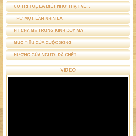
CÓ TRÍ TUỆ LÀ BIẾT NHƯ THẬT VỀ...
THỬ MỘT LẦN NHÌN LẠI
HT CHA MẸ TRONG KINH DUY-MA
MỤC TIÊU CỦA CUỘC SỐNG
HƯƠNG CỦA NGƯỜI ĐÃ CHẾT
VIDEO