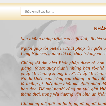
NHÂN
Sau những thăng trầm của cuộc đời, tôi đến 
Người giúp tôi biết đến Phật pháp là người b
Lăng Nghiêm, buông tất cả, chay trường và ch
Chúng tôi tìm hiểu Phật pháp được rõ hơ
giảng (được quay thành những bản rô-nhô b
pháp "Biết vọng không theo".
Pháp "Biết vọn
Nó đã khiến cuộc sống của chúng tôi thay đ
là những gì thiết thực nhất mà Phật pháp đã
bạn đọc. Để mọi người cùng an vui, gặp khó
thảnh thơi, trong yêu thương vẫn bình an khô
Chỉ mong thế giới an bình, người người hạn
đang sở hữu.