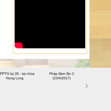
PPTG kỳ 26 - tại chùa
Pháp đàm lần 2
SHPPTG kỳ 28
Hưng Long
(23/4/2017)
Thuậ