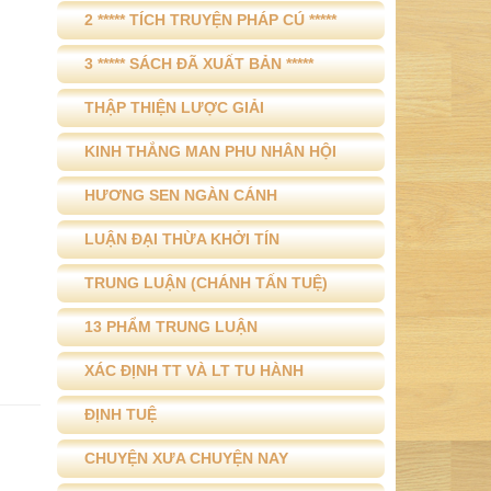
3 ***** SÁCH ĐÃ XUẤT BẢN *****
THẬP THIỆN LƯỢC GIẢI
KINH THẮNG MAN PHU NHÂN HỘI
HƯƠNG SEN NGÀN CÁNH
LUẬN ĐẠI THỪA KHỞI TÍN
TRUNG LUẬN (CHÁNH TẤN TUỆ)
13 PHẨM TRUNG LUẬN
XÁC ĐỊNH TT VÀ LT TU HÀNH
ĐỊNH TUỆ
CHUYỆN XƯA CHUYỆN NAY
Ý TỔ SƯ TRÊN ĐẦU NGỌN CỎ