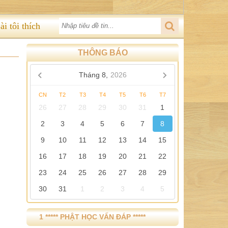
ài tôi thích
THÔNG BÁO
Tháng 8,
2026
CN
T2
T3
T4
T5
T6
T7
26
27
28
29
30
31
1
2
3
4
5
6
7
8
9
10
11
12
13
14
15
16
17
18
19
20
21
22
23
24
25
26
27
28
29
30
31
1
2
3
4
5
1 ***** PHẬT HỌC VẤN ĐÁP *****
2 ***** TÍCH TRUYỆN PHÁP CÚ *****