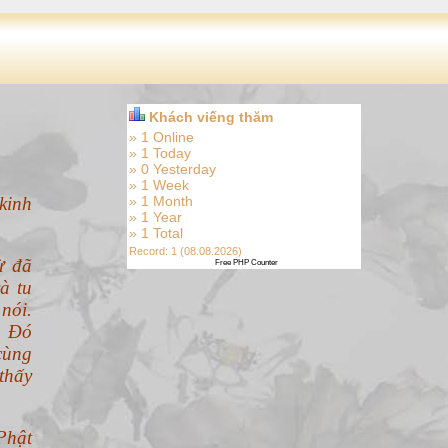
Khách viếng thăm
» 1 Online
» 1 Today
» 0 Yesterday
» 1 Week
kinh
» 1 Month
» 1 Year
» 1 Total
Record: 1 (08.08.2026)
ừ đã
Free PHP Counter
à tu
nói.
. Đó
cùng
thấy
Phật