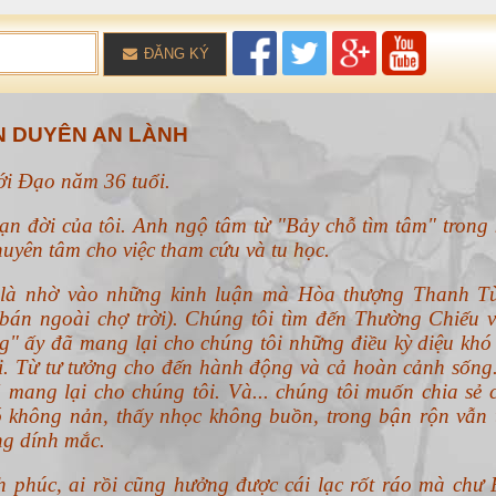
ĐĂNG KÝ
 DUYÊN AN LÀNH
với Đạo năm 36 tuổi.
ạn đời của tôi. Anh ngộ tâm từ "Bảy chỗ tìm tâm" trong 
uyên tâm cho việc tham cứu và tu học.
n là nhờ vào những kinh luận mà Hòa thượng Thanh T
án ngoài chợ trời). Chúng tôi tìm đến Thường Chiếu v
g" ấy đã mang lại cho chúng tôi những điều kỳ diệu khó 
ổi. Từ tư tưởng cho đến hành động và cả hoàn cảnh sống
 mang lại cho chúng tôi. Và... chúng tôi muốn chia sẻ 
 không nản, thấy nhọc không buồn, trong bận rộn vẫn 
ng dính mắc.
h phúc, ai rồi cũng hưởng được cái lạc rốt ráo mà chư 