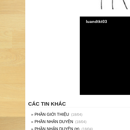
luandtkt03
CÁC TIN KHÁC
»
PHẦN GIỚI THIỆU
(18/04)
»
PHẦN NHÂN DUYÊN
(18/04)
»
PHẦN NHÂN DUYÊN (tt)
(18/04)