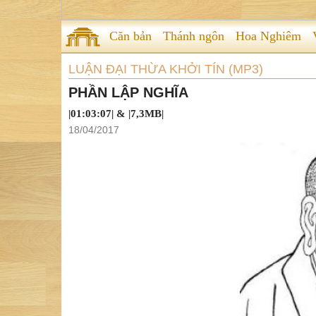
Căn bản
Thánh ngôn
Hoa Nghiêm
LUẬN ĐẠI THỪA KHỞI TÍN (MP3)
PHẦN LẬP NGHĨA
|01:03:07| & |7,3MB|
18/04/2017