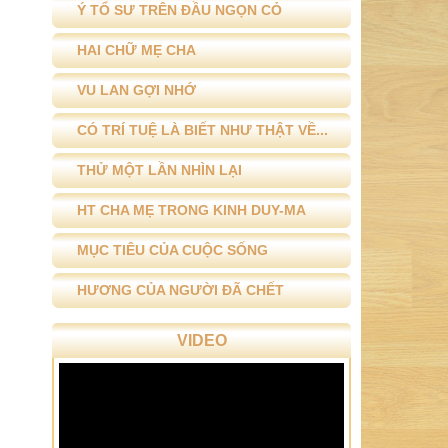
HAI CHỮ MẸ CHA
VU LAN GỢI NHỚ
CÓ TRÍ TUỆ LÀ BIẾT NHƯ THẬT VỀ...
THỬ MỘT LẦN NHÌN LẠI
HT CHA MẸ TRONG KINH DUY-MA
MỤC TIÊU CỦA CUỘC SỐNG
HƯƠNG CỦA NGƯỜI ĐÃ CHẾT
VIDEO