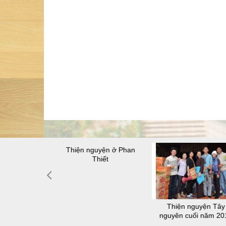
 thiện nguyện
Thiện nguyện ở Phan
-lâu-na
Thiết
Thiện nguyện Tây
nguyên cuối năm 20