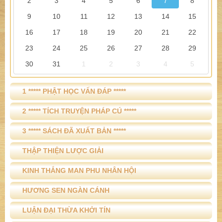
2
3
4
5
6
7
8
9
10
11
12
13
14
15
16
17
18
19
20
21
22
23
24
25
26
27
28
29
30
31
1
2
3
4
5
1 ***** PHẬT HỌC VẤN ĐÁP *****
2 ***** TÍCH TRUYỆN PHÁP CÚ *****
3 ***** SÁCH ĐÃ XUẤT BẢN *****
THẬP THIỆN LƯỢC GIẢI
KINH THẮNG MAN PHU NHÂN HỘI
HƯƠNG SEN NGÀN CÁNH
LUẬN ĐẠI THỪA KHỞI TÍN