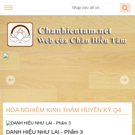
HOA NGHIÊM KINH THÁM HUYỀN KÝ Q4
DANH HIỆU NHƯ LAI - Phẩm 3