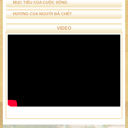
MỤC TIÊU CỦA CUỘC SỐNG
HƯƠNG CỦA NGƯỜI ĐÃ CHẾT
VIDEO