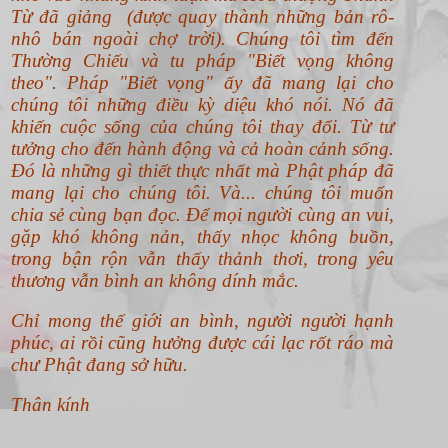
Từ đã giảng (được quay thành những bản rô-
nhô bán ngoài chợ trời). Chúng tôi tìm đến
Thường Chiếu và tu pháp "Biết vọng không
theo".
Pháp "Biết vọng" ấy đã mang lại cho
chúng tôi những điều kỳ diệu khó nói. Nó đã
khiến cuộc sống của chúng tôi thay đổi. Từ tư
tưởng cho đến hành động và cả hoàn cảnh sống.
Đó là những gì thiết thực nhất mà Phật pháp đã
mang lại cho chúng tôi. Và... chúng tôi muốn
chia sẻ cùng bạn đọc. Để mọi người cùng an vui,
gặp khó không nản, thấy nhọc không buồn,
trong bận rộn vẫn thấy thảnh thơi, trong yêu
thương vẫn bình an không dính mắc.
Chỉ mong thế giới an bình, người người hạnh
phúc, ai rồi cũng hưởng được cái lạc rốt ráo mà
chư Phật đang sở hữu.
Thân kính