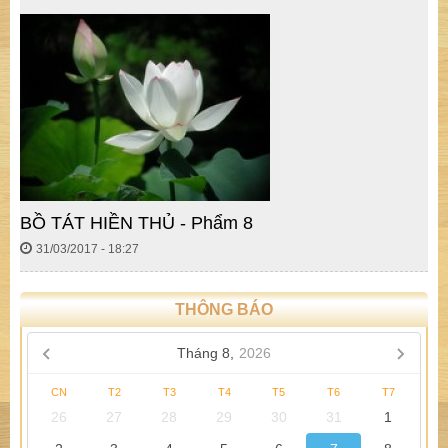
BỒ TÁT HIỀN THỦ - Phẩm 8
31/03/2017 - 18:27
THÔNG BÁO
Tháng 8,
2026
CN
T2
T3
T4
T5
T6
T7
26
27
28
29
30
31
1