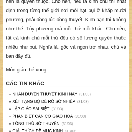
nên là quyến thuộc. Cho nên, nếu là kinh chủ thì nhất
định trong từng thế giới nơi mỗi hạt bụi ở khắp mười
phương, phải đồng lúc đồng thuyết. Kinh bạn thì không
như thế. Tùy phương mà mỗi thứ mỗi khác. Cho nên,
tất cả kinh chủ mỗi thứ đều có số lượng quyến thuộc
nhiều như bụi. Nghĩa là, gốc và ngọn trợ nhau, chủ và
bạn đầy đủ.
Môn giáo thể xong.
CÁC TIN KHÁC
»
NHÂN DUYÊN THUYẾT KINH NÀY
(31/03)
»
XÉT TẠNG BỘ ĐỂ RÕ SỞ NHIẾP
(31/03)
»
LẬP GIÁO SAI BIỆT
(31/03)
»
PHÂN BIỆT CĂN CƠ GIÁO HÓA
(31/03)
»
TÔNG THÚ SỞ THUYÊN
(31/03)
»
GIẢI THÍCH ĐỀ MỤC KINH
(31/03)