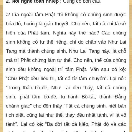
2. Nói nghe toàn nhiếp
: Cũng có bốn câu.
a/ Lìa ngoài tâm Phật thì không có chúng sinh được
hóa độ, huống là giáo thuyết. Cho nên, tất cả chỉ là sở
hiện của Phật tâm. Nghĩa này thế nào? Các chúng
sinh không có tự thể riêng, chỉ do chấp vào Như Lai
Tạng mà thành chúng sinh. Như Lai Tạng này, là chỗ
mà trí Phật chứng làm tự thể. Cho nên, thể của chúng
sinh đều không ngoài trí tâm Phật. Văn sau có kệ:
“Chư Phật đều liễu tri, tất cả từ tâm chuyển”. Lại nói:
“Trong thân bồ-đề, Như Lai đều thấy, tất cả chúng
sinh, phát tâm bồ-đề, tu hạnh Bồ-tát, thành Đẳng
chánh giác” cho đến thấy “Tất cả chúng sinh, niết bàn
tịch diệt, cũng lại như thế, thảy đều nhất tánh, vì là vô
tánh”. Lại có kệ: “Ba đời tất cả kiếp, Phật độ và các