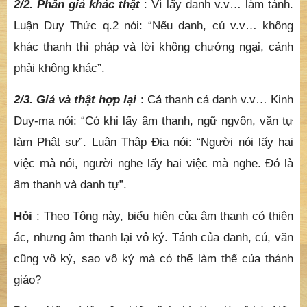
2/2. Phân giả khác thật
: Vì lấy danh v.v… làm tánh.
Luận Duy Thức q.2 nói: “Nếu danh, cú v.v… không
khác thanh thì pháp và lời không chướng ngại, cảnh
phải không khác”.
2/3. Giả và thật hợp lại
: Cả thanh cả danh v.v… Kinh
Duy-ma nói: “Có khi lấy âm thanh, ngữ ngvôn, văn tự
làm Phật sự”. Luận Thập Địa nói: “Người nói lấy hai
việc mà nói, người nghe lấy hai việc mà nghe. Đó là
âm thanh và danh tự”.
Hỏi
: Theo Tông này, biểu hiện của âm thanh có thiện
ác, nhưng âm thanh lại vô ký. Tánh của danh, cú, văn
cũng vô ký, sao vô ký mà có thể làm thể của thánh
giáo?