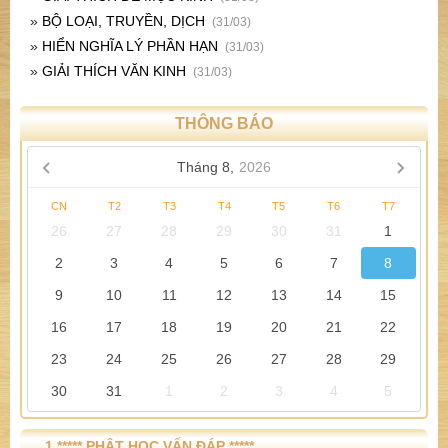
»
BỘ LOẠI, TRUYỀN, DỊCH
(31/03)
»
HIỂN NGHĨA LÝ PHẦN HẠN
(31/03)
»
GIẢI THÍCH VĂN KINH
(31/03)
THÔNG BÁO
Tháng 8,
2026
CN
T2
T3
T4
T5
T6
T7
26
27
28
29
30
31
1
2
3
4
5
6
7
8
9
10
11
12
13
14
15
16
17
18
19
20
21
22
23
24
25
26
27
28
29
30
31
1
2
3
4
5
1 ***** PHẬT HỌC VẤN ĐÁP *****