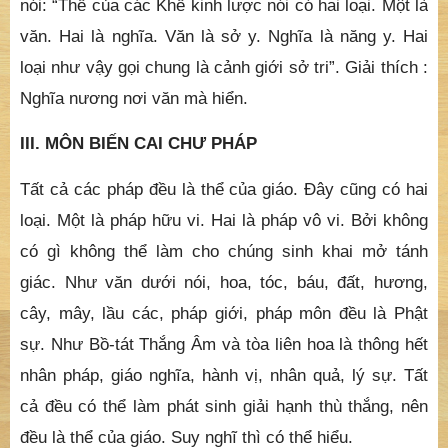
nói: “Thể của các Khế kinh lược nói có hai loại. Một là
văn. Hai là nghĩa. Văn là sở y. Nghĩa là năng y. Hai
loại như vậy gọi chung là cảnh giới sở tri”. Giải thích :
Nghĩa nương nơi văn mà hiển.
III. MÔN BIẾN CAI CHƯ PHÁP
Tất cả các pháp đều là thể của giáo. Đây cũng có hai
loại. Một là pháp hữu vi. Hai là pháp vô vi. Bởi không
có gì không thể làm cho chúng sinh khai mở tánh
giác. Như văn dưới nói, hoa, tóc, báu, đất, hương,
cây, mây, lầu các, pháp giới, pháp môn đều là Phật
sự. Như Bồ-tát Thắng Âm và tòa liên hoa là thông hết
nhân pháp, giáo nghĩa, hành vị, nhân quả, lý sự. Tất
cả đều có thể làm phát sinh giải hạnh thù thắng, nên
đều là thể của giáo. Suy nghĩ thì có thể hiểu.