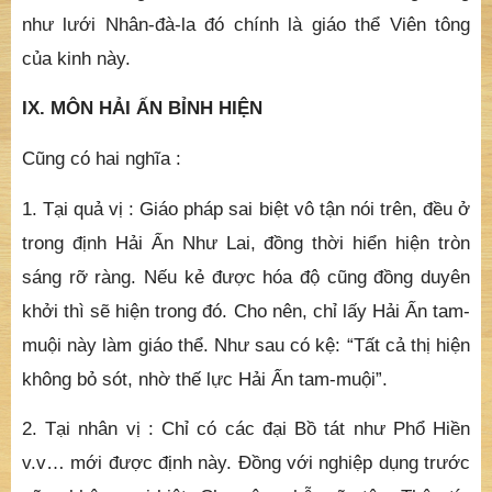
như lưới Nhân-đà-la đó chính là giáo thể Viên tông
của kinh này.
IX. MÔN HẢI ẤN BỈNH HIỆN
Cũng có hai nghĩa :
1. Tại quả vị : Giáo pháp sai biệt vô tận nói trên, đều ở
trong định Hải Ấn Như Lai, đồng thời hiển hiện tròn
sáng rỡ ràng. Nếu kẻ được hóa độ cũng đồng duyên
khởi thì sẽ hiện trong đó. Cho nên, chỉ lấy Hải Ấn tam-
muội này làm giáo thể. Như sau có kệ: “Tất cả thị hiện
không bỏ sót, nhờ thế lực Hải Ấn tam-muội”.
2. Tại nhân vị : Chỉ có các đại Bồ tát như Phổ Hiền
v.v… mới được định này. Đồng với nghiệp dụng trước