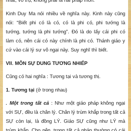
nhất, vô trụ, không phải là hai pháp môn.
Kinh Duy Ma nói nhiều về nghĩa này. Kinh này cũng
nói: “Biết phi có là có, có là phi có, phi tướng là
tướng, tướng là phi tướng”. Đó là do lấy cái phi có
làm có, nên cái có này chính là phi có. Thánh giáo y
cứ vào cái lý sự vô ngại này. Suy nghĩ thì biết.
VII. MÔN SỰ DUNG TƯƠNG NHIẾP
Cũng có hai nghĩa : Tương tại và tương thị.
1. Tương tại
(ở trong nhau)
. Một trong tất cả
: Như một giáo pháp không ngại
với SỰ, đều là chân lý. Chân lý trùm khắp trong tất cả
SỰ còn lại, là đồng LÝ. Giáo SỰ cũng như LÝ mà
trùm khắp. Cho nên, trong tất cả pháp thường có cái