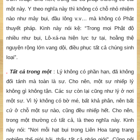
một này. Y theo nghĩa này thì không có chỗ nhỏ nhiệm
nào như mảy bụi, đầu lông v.v… mà không có Phật
thuyết pháp. Kinh này nói kệ: “Trong mọi Phật độ
nhiều như bụi, Lô-xá-na hiện lực tự tại, hoằng thệ
nguyện rộng lớn vang dội, điều phục tất cả chúng sinh
loại”.
.
Tất cả trong một
: Lý không có phần hạn, đã không
đổi tánh mà toàn là sự. Cho nên, một sự nhiếp lý
không gì không tận. Các sự còn lại cũng như lý ở nơi
một sự. Vì lý không có bờ mé, bất khả phân, nên bất
cứ ở chỗ một sự nào, cũng đều nhiếp hết. Cho nên,
trong một thường có tất cả, là theo nghĩa này. Kinh
này nói: “Nơi mỗi hạt bụi trong Liên Hoa tạng trang
nghiêm thế giới hải, thấy tất cả pháp giới”. Cũng nói