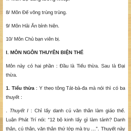
8/ Môn Đế võng trùng trùng.
9/ Môn Hải Ấn bỉnh hiện.
10/ Môn Chủ bạn viên bị.
I. MÔN NGÔN THUYÊN BIỆN THỂ
Môn này có hai phần : Đầu là Tiểu thừa. Sau là Đại
thừa.
1. Tiểu thừa
: Y theo tông Tát-bà-đa mà nói thì có ba
thuyết :
.
Thuyết I
: Chỉ lấy danh cú văn thân làm giáo thể.
Luận Phát Trí nói: “12 bộ kinh lấy gì làm tánh? Danh
thân, cú thân, văn thân thứ lớp mà trụ …”. Thuyết này