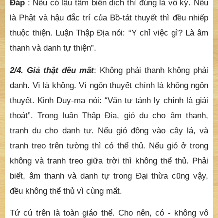
Đáp
: Nếu có lậu tâm biến dịch thì đúng là vô ký. Nếu
là Phật và hậu đắc trí của Bồ-tát thuyết thì đều nhiếp
thuộc thiện. Luận Thập Địa nói: “Y chỉ việc gì? Là âm
thanh và danh tự thiện”.
2/4. Giả thật đều mất
: Không phải thanh không phải
danh. Vì là không. Vì ngôn thuyết chính là không ngôn
thuyết. Kinh Duy-ma nói: “Văn tự tánh ly chính là giải
thoát”. Trong luận Thập Địa, gió dụ cho âm thanh,
tranh dụ cho danh tự. Nếu gió động vào cây lá, và
tranh treo trên tường thì có thể thủ. Nếu gió ở trong
không và tranh treo giữa trời thì không thể thủ. Phải
biết, âm thanh và danh tự trong Đại thừa cũng vậy,
đều không thể thủ vì cùng mất.
Tứ cú trên là toàn giáo thể. Cho nên, có - không vô