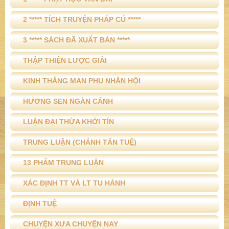
2 ***** TÍCH TRUYỆN PHÁP CÚ *****
3 ***** SÁCH ĐÃ XUẤT BẢN *****
THẬP THIỆN LƯỢC GIẢI
KINH THẮNG MAN PHU NHÂN HỘI
HƯƠNG SEN NGÀN CÁNH
LUẬN ĐẠI THỪA KHỞI TÍN
TRUNG LUẬN (CHÁNH TẤN TUỆ)
13 PHẨM TRUNG LUẬN
XÁC ĐỊNH TT VÀ LT TU HÀNH
ĐỊNH TUỆ
CHUYỆN XƯA CHUYỆN NAY