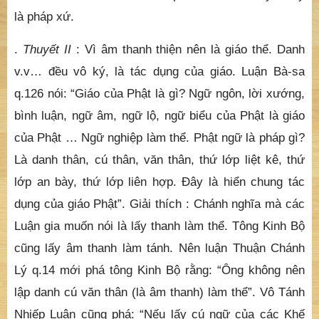
là pháp xứ.
.
Thuyết II
: Vì âm thanh thiện nên là giáo thể. Danh
v.v… đều vô ký, là tác dụng của giáo. Luận Bà-sa
q.126 nói: “Giáo của Phật là gì? Ngữ ngôn, lời xướng,
bình luận, ngữ âm, ngữ lộ, ngữ biểu của Phật là giáo
của Phật … Ngữ nghiệp làm thể. Phật ngữ là pháp gì?
Là danh thân, cú thân, văn thân, thứ lớp liệt kê, thứ
lớp an bày, thứ lớp liên hợp. Đây là hiển chung tác
dụng của giáo Phật”. Giải thích : Chánh nghĩa mà các
Luận gia muốn nói là lấy thanh làm thể. Tông Kinh Bộ
cũng lấy âm thanh làm tánh. Nên luận Thuận Chánh
Lý q.14 mới phá tông Kinh Bộ rằng: “Ông không nên
lập danh cú văn thân (là âm thanh) làm thể”. Vô Tánh
Nhiếp Luận cũng phá: “Nếu lấy cú ngữ của các Khế