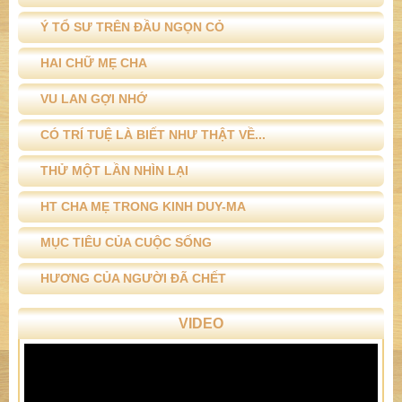
Ý TỔ SƯ TRÊN ĐẦU NGỌN CỎ
HAI CHỮ MẸ CHA
VU LAN GỢI NHỚ
CÓ TRÍ TUỆ LÀ BIẾT NHƯ THẬT VỀ...
THỬ MỘT LẦN NHÌN LẠI
HT CHA MẸ TRONG KINH DUY-MA
MỤC TIÊU CỦA CUỘC SỐNG
HƯƠNG CỦA NGƯỜI ĐÃ CHẾT
VIDEO