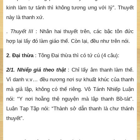
kinh làm tự tánh thì không tương ưng với lý”. Thuyết
này là thanh xứ.
.
Thuyết III
: Nhân hai thuyết trên, các bậc tôn đức
hợp lại lấy đó làm giáo thể. Còn lại, đều như trên nói.
2. Đại thừa
: Tông Đại thừa thì có tứ cú (4 câu):
2/1. Nhiếp giả theo thật
: Chỉ lấy âm thanh làm thể.
Vì danh v.v… đều nương nơi sự khuất khúc của thanh
mà giả lập, không có thể riêng. Vô Tánh Nhiếp Luận
nói: “Y nơi hoằng thệ nguyện mà lập thanh Bồ-tát”.
Luận Tạp Tập nói: “Thành sở dẫn thanh là chư thánh
thuyết”.