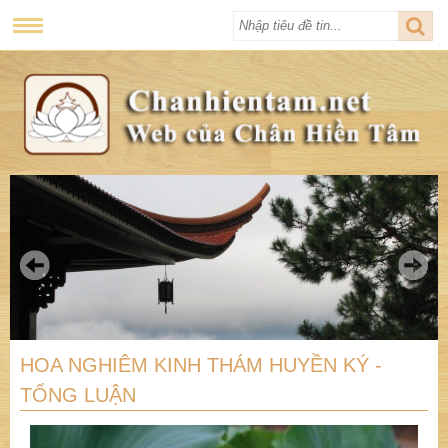
HOA NGHIÊM KINH THÁM HUYỀN KÝ -
TỔNG LUẬN