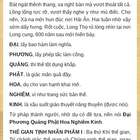
Bát ngát thênh thang, xa nghĩ bàn mà vượt thoát tất cả.
Lồng lộng rực rỡ, vượt thấy nghe y như mù điếc. Cho
nên, Xá-na mới hun đúc nơi Hải Ấn. Hai tuần nhờ vậy
sớm dấy hưng. Rốt cuộc, Long Thọ rủ lòng nhìn lại nơi
Long cung, 600 năm sau mới hiển bày.
ĐẠI
, lấy bao hàm làm nghĩa.
PHƯƠNG
, lấy phép tắc làm công.
QUẢNG
, thì thể tột dụng khắp.
PHẬT
, là giác mãn quả đầy.
HOA
, dụ cho vạn hạnh khai mở.
NGHIÊM
, ví như trang sức bản thể.
KINH
, là xâu suốt giáo thuyết năng thuyên (được nói).
Từ pháp thành người, nhờ dụ có đề tựa, nên nói
Đại
Phương Quảng Phật Hoa Nghiêm Kinh
.
THẾ GIAN TỊNH NHÃN PHẨM I
: Ba thứ Khí thế gian,
Trí chánh giác thế gian và Chúng sinh thế gian, ngay