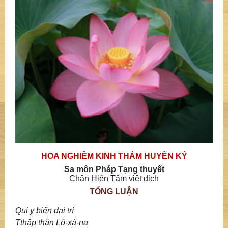
HOA NGHIÊM KINH THÁM HUYỀN KÝ
Sa môn Pháp Tạng thuyết
Chân Hiên Tâm việt dịch
TỔNG LUẬN
Qui y biển đại trí
Tthập thân Lô-xá-na