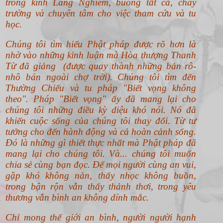
trong kinh Lăng Nghiêm, buông tất cả, chay
trường và chuyên tâm cho việc tham cứu và tu
học.
Chúng tôi tìm hiểu Phật pháp được rõ hơn là
nhờ vào những kinh luận mà Hòa thượng Thanh
Từ đã giảng (được quay thành những bản rô-
nhô bán ngoài chợ trời). Chúng tôi tìm đến
Thường Chiếu và tu pháp "Biết vọng không
theo".
Pháp "Biết vọng" ấy đã mang lại cho
chúng tôi những điều kỳ diệu khó nói. Nó đã
khiến cuộc sống của chúng tôi thay đổi. Từ tư
tưởng cho đến hành động và cả hoàn cảnh sống.
Đó là những gì thiết thực nhất mà Phật pháp đã
mang lại cho chúng tôi. Và... chúng tôi muốn
chia sẻ cùng bạn đọc. Để mọi người cùng an vui,
gặp khó không nản, thấy nhọc không buồn,
trong bận rộn vẫn thấy thảnh thơi, trong yêu
thương vẫn bình an không dính mắc.
Chỉ mong thế giới an bình, người người hạnh