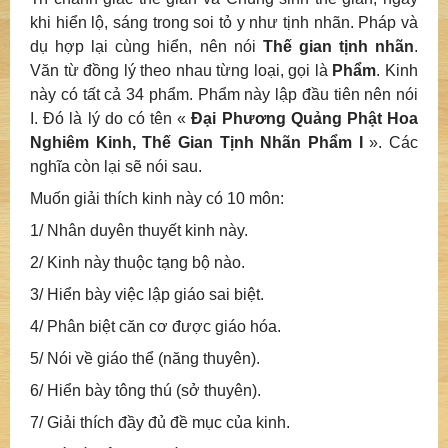
khi hiển lộ, sáng trong soi tỏ y như tịnh nhãn. Pháp và
dụ hợp lại cùng hiển, nên nói
Thế gian tịnh nhãn
.
Văn từ đồng lý theo nhau từng loại, gọi là
Phẩm
. Kinh
này có tất cả 34 phẩm. Phẩm này lập đầu tiên nên nói
I. Đó là lý do có tên «
Đại Phương Quảng Phật Hoa
Nghiêm Kinh, Thế Gian Tịnh Nhãn Phẩm I
». Các
nghĩa còn lại sẽ nói sau.
Muốn giải thích kinh này có 10 môn:
1/ Nhân duyên thuyết kinh này.
2/ Kinh này thuộc tạng bộ nào.
3/ Hiển bày việc lập giáo sai biệt.
4/ Phân biệt căn cơ được giáo hóa.
5/ Nói về giáo thể (năng thuyên).
6/ Hiển bày tông thú (sở thuyên).
7/ Giải thích đầy đủ đề mục của kinh.