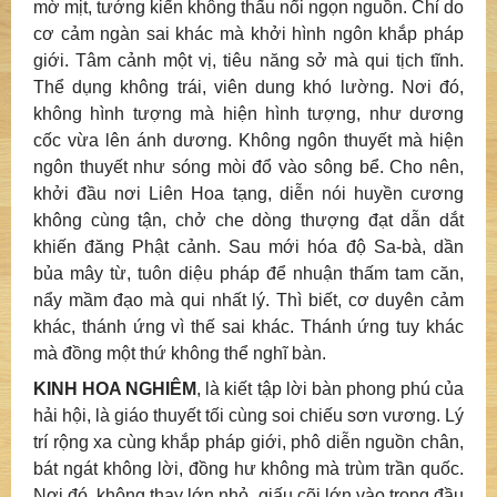
mờ mịt, tướng kiến không thấu nổi ngọn nguồn. Chỉ do
cơ cảm ngàn sai khác mà khởi hình ngôn khắp pháp
giới. Tâm cảnh một vị, tiêu năng sở mà qui tịch tĩnh.
Thể dụng không trái, viên dung khó lường. Nơi đó,
không hình tượng mà hiện hình tượng, như dương
cốc vừa lên ánh dương. Không ngôn thuyết mà hiện
ngôn thuyết như sóng mòi đổ vào sông bể. Cho nên,
khởi đầu nơi Liên Hoa tạng, diễn nói huyền cương
không cùng tận, chở che dòng thượng đạt dẫn dắt
khiến đăng Phật cảnh. Sau mới hóa độ Sa-bà, dần
bủa mây từ, tuôn diệu pháp để nhuận thấm tam căn,
nẩy mầm đạo mà qui nhất lý. Thì biết, cơ duyên cảm
khác, thánh ứng vì thế sai khác. Thánh ứng tuy khác
mà đồng một thứ không thể nghĩ bàn.
KINH HOA NGHIÊM
, là kiết tập lời bàn phong phú của
hải hội, là giáo thuyết tối cùng soi chiếu sơn vương. Lý
trí rộng xa cùng khắp pháp giới, phô diễn nguồn chân,
bát ngát không lời, đồng hư không mà trùm trần quốc.
Nơi đó, không thay lớn nhỏ, giấu cõi lớn vào trong đầu