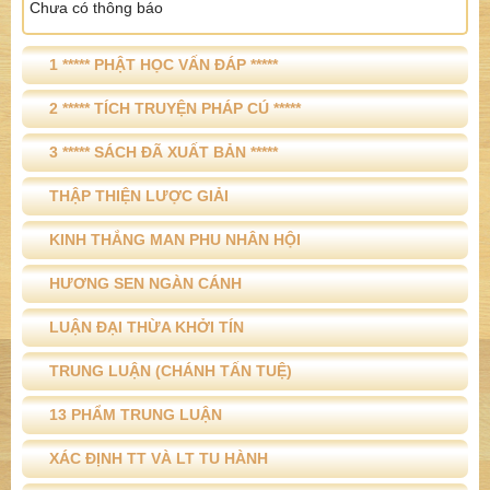
Chưa có thông báo
1 ***** PHẬT HỌC VẤN ĐÁP *****
2 ***** TÍCH TRUYỆN PHÁP CÚ *****
3 ***** SÁCH ĐÃ XUẤT BẢN *****
THẬP THIỆN LƯỢC GIẢI
KINH THẮNG MAN PHU NHÂN HỘI
HƯƠNG SEN NGÀN CÁNH
LUẬN ĐẠI THỪA KHỞI TÍN
TRUNG LUẬN (CHÁNH TẤN TUỆ)
13 PHẨM TRUNG LUẬN
XÁC ĐỊNH TT VÀ LT TU HÀNH