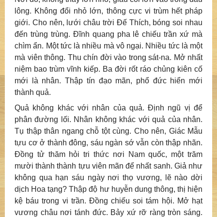
lông. Không đổi nhỏ lớn, thông cực vi trùm hết pháp
giới. Cho nên, lưới châu trời Đế Thích, bóng soi nhau
đến trùng trùng. Đĩnh quang pha lê chiếu trần xứ mà
chìm ẩn. Một tức là nhiều mà vô ngại. Nhiều tức là một
mà viên thông. Thu chín đời vào trong sát-na. Mở nhất
niệm bao trùm vĩnh kiếp. Ba đời rốt ráo chủng kiên cố
mới là nhân. Thập tín đạo mãn, phổ đức hiển mới
thành quả.
Quả không khác với nhân của quả. Định ngũ vị để
phân đường lối. Nhân không khác với quả của nhân.
Tụ thập thân ngang chỗ tột cùng. Cho nên, Giác Mẫu
tựu cơ ở thành đông, sáu ngàn sớ vẫn còn thập nhãn.
Đồng tử thăm hỏi tri thức nơi Nam quốc, một trăm
mười thành thành tựu viên mãn để nhất sanh. Giả như
không qua hạn sáu ngày nơi thọ vương, lẽ nào dời
dịch Hoa tạng? Thập độ hư huyễn dung thông, thị hiện
kệ báu trong vi trần. Đồng chiếu soi tám hội. Mở hạt
vương châu nơi tánh đức. Bảy xứ rỡ ràng tròn sáng.