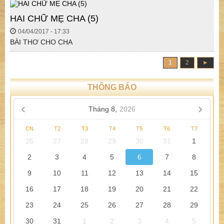
HAI CHỮ MẸ CHA (5)
04/04/2017 - 17:33
BÀI THƠ CHO CHA
1
2
►
THÔNG BÁO
Tháng 8,
2026
CN
T2
T3
T4
T5
T6
T7
26
27
28
29
30
31
1
2
3
4
5
6
7
8
9
10
11
12
13
14
15
16
17
18
19
20
21
22
23
24
25
26
27
28
29
30
31
1
2
3
4
5