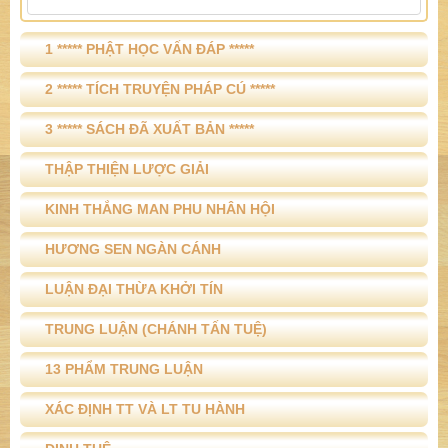
1 ***** PHẬT HỌC VẤN ĐÁP *****
2 ***** TÍCH TRUYỆN PHÁP CÚ *****
3 ***** SÁCH ĐÃ XUẤT BẢN *****
THẬP THIỆN LƯỢC GIẢI
KINH THẮNG MAN PHU NHÂN HỘI
HƯƠNG SEN NGÀN CÁNH
LUẬN ĐẠI THỪA KHỞI TÍN
TRUNG LUẬN (CHÁNH TẤN TUỆ)
13 PHẨM TRUNG LUẬN
XÁC ĐỊNH TT VÀ LT TU HÀNH