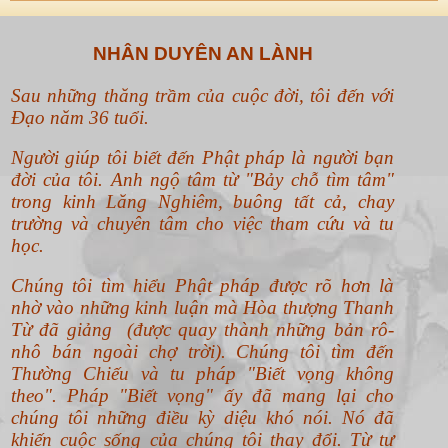
NHÂN DUYÊN AN LÀNH
Sau những thăng trầm của cuộc đời, tôi đến với
Đạo năm 36 tuổi.
Người giúp tôi biết đến Phật pháp là người bạn
đời của tôi. Anh ngộ tâm từ "Bảy chỗ tìm tâm"
trong kinh Lăng Nghiêm, buông tất cả, chay
trường và chuyên tâm cho việc tham cứu và tu
học.
Chúng tôi tìm hiểu Phật pháp được rõ hơn là
nhờ vào những kinh luận mà Hòa thượng Thanh
Từ đã giảng (được quay thành những bản rô-
nhô bán ngoài chợ trời). Chúng tôi tìm đến
Thường Chiếu và tu pháp "Biết vọng không
theo".
Pháp "Biết vọng" ấy đã mang lại cho
chúng tôi những điều kỳ diệu khó nói. Nó đã
khiến cuộc sống của chúng tôi thay đổi. Từ tư