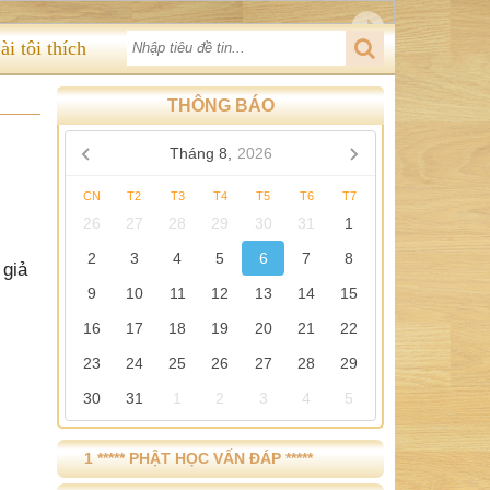
ài tôi thích
THÔNG BÁO
Tháng 8,
2026
CN
T2
T3
T4
T5
T6
T7
26
27
28
29
30
31
1
2
3
4
5
6
7
8
 giả
9
10
11
12
13
14
15
16
17
18
19
20
21
22
23
24
25
26
27
28
29
30
31
1
2
3
4
5
1 ***** PHẬT HỌC VẤN ĐÁP *****