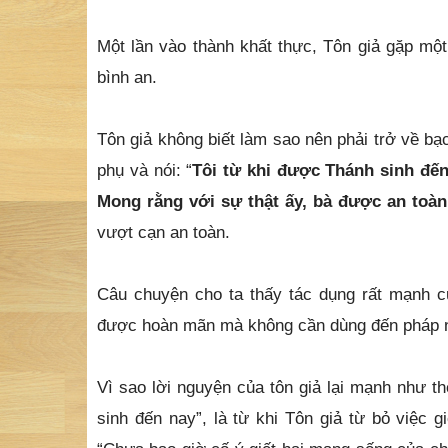
Một lần vào thành khất thực, Tôn giả gặp mộ
bình an.
Tôn giả không biết làm sao nên phải trở về bạ
phụ và nói: “
Tôi từ khi được Thánh sinh đến
Mong rằng với sự thật ấy, bà được an toà
vượt cạn an toàn.
Câu chuyện cho ta thấy tác dụng rất mạnh củ
được hoàn mãn mà không cần dùng đến pháp 
Vì sao lời nguyện của tôn giả lại mạnh như t
sinh đến nay”, là từ khi Tôn giả từ bỏ việc giế
“Chưa bao giờ cố ý giết hại mạng sống của chú