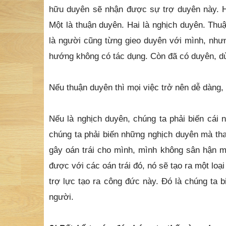
hữu duyên sẽ nhận được sự trợ duyên này. H
Một là thuận duyên. Hai là nghịch duyên. Thu
là người cũng từng gieo duyên với mình, nhưn
hướng không có tác dụng. Còn đã có duyên, dù
Nếu thuận duyên thì mọi việc trở nên dễ dàng, 
Nếu là nghịch duyên, chúng ta phải biến cái 
chúng ta phải biến những nghịch duyên mà tha
gây oán trái cho mình, mình không sân hận 
được với các oán trái đó, nó sẽ tạo ra một loạ
trợ lực tạo ra công đức này. Đó là chúng ta 
người.
2/ Bất kể trước đó chúng ta thế nào, nhưng