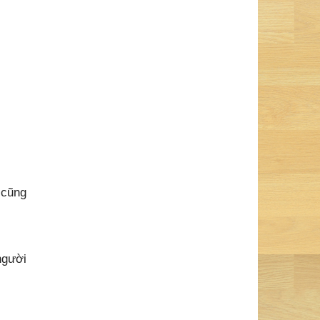
 cũng
người