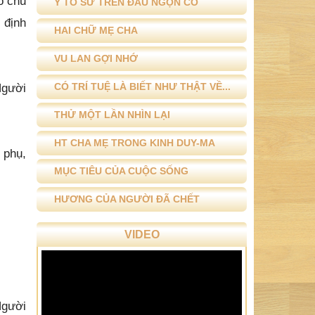
 định
HAI CHỮ MẸ CHA
VU LAN GỢI NHỚ
Người
CÓ TRÍ TUỆ LÀ BIẾT NHƯ THẬT VỀ...
THỬ MỘT LẦN NHÌN LẠI
HT CHA MẸ TRONG KINH DUY-MA
 phụ,
MỤC TIÊU CỦA CUỘC SỐNG
HƯƠNG CỦA NGƯỜI ĐÃ CHẾT
VIDEO
Người