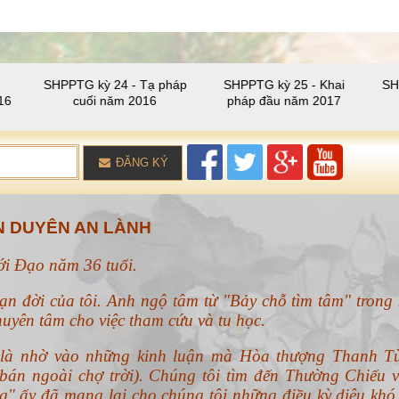
SHPPTG kỳ 24 - Tạ pháp
SHPPTG kỳ 25 - Khai
SH
16
cuối năm 2016
pháp đầu năm 2017
ĐĂNG KÝ
 DUYÊN AN LÀNH
với Đạo năm 36 tuổi.
ạn đời của tôi. Anh ngộ tâm từ "Bảy chỗ tìm tâm" trong 
uyên tâm cho việc tham cứu và tu học.
n là nhờ vào những kinh luận mà Hòa thượng Thanh T
án ngoài chợ trời). Chúng tôi tìm đến Thường Chiếu v
g" ấy đã mang lại cho chúng tôi những điều kỳ diệu khó 