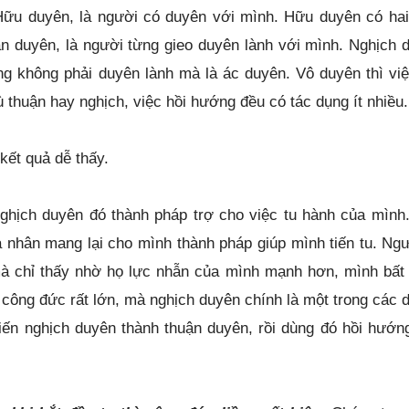
ữu duyên, là người có duyên với mình. Hữu duyên có hai 
ận duyên, là người từng gieo duyên lành với mình. Nghịch 
g không phải duyên lành mà là ác duyên. Vô duyên thì việ
 thuận hay nghịch, việc hồi hướng đều có tác dụng ít nhi
kết quả dễ thấy.
nghịch duyên đó thành pháp trợ cho việc tu hành của mình
 nhân mang lại cho mình thành pháp giúp mình tiến tu. Ngư
mà chỉ thấy nhờ họ lực nhẫn của mình mạnh hơn, mình bất
i công đức rất lớn, mà nghịch duyên chính là một trong các 
biến nghịch duyên thành thuận duyên, rồi dùng đó hồi hướn
 khi bắt đầu tu thì công đức liền xuất hiện
. Chúng ta c