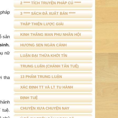
2 ***** TÍCH TRUYỆN PHÁP CÚ *****
 pháp
3 ***** SÁCH ĐÃ XUẤT BẢN *****
THẬP THIỆN LƯỢC GIẢI
KINH THẮNG MAN PHU NHÂN HỘI
ỗ sản
sinh.
HƯƠNG SEN NGÀN CÁNH
hụ nữ
LUẬN ĐẠI THỪA KHỞI TÍN
TRUNG LUẬN (CHÁNH TẤN TUỆ)
13 PHẨM TRUNG LUẬN
i tha
XÁC ĐỊNH TT VÀ LT TU HÀNH
ĐỊNH TUỆ
thánh
CHUYỆN XƯA CHUYỆN NAY
 tuệ.
ó chủ
Ý TỔ SƯ TRÊN ĐẦU NGỌN CỎ