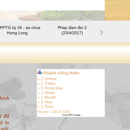
PPTG kỳ 26 - tại chùa
Pháp đàm lần 2
SHPPTG kỳ 28
Hưng Long
(23/4/2017)
Thuậ
Khách viếng thăm
» 1 Online
» 1 Today
» 0 Yesterday
» 1 Week
kinh
» 1 Month
» 1 Year
» 1 Total
Record: 1 (06.08.2026)
ừ đã
Free PHP Counter
à tu
nói.