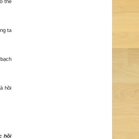
ng ta
 bạch
à hồi
c hồi