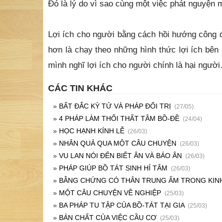
Đó là lý do vì sao cùng một việc phát nguyện 
Lợi ích cho người bằng cách hồi hướng công đ
hơn là chạy theo những hình thức lợi ích bên 
mình nghĩ lợi ích cho người chính là hại ngườ
CÁC TIN KHÁC
»
BẤT ĐẮC KỲ TỬ VÀ PHÁP ĐỐI TRỊ
(27/05)
»
4 PHÁP LÀM THỐI THẤT TÂM BỒ-ĐỀ
(24/04)
»
HỌC HẠNH KÍNH LỄ
(26/03)
»
NHÂN QUẢ QUA MỘT CÂU CHUYỆN
(26/03)
»
VU LAN NÓI ĐẾN BIẾT ÂN VÀ BÁO ÂN
(26/03)
»
PHÁP GIÚP BỒ TÁT SINH HỈ TÂM
(26/03)
»
BẰNG CHỨNG CÓ THÂN TRUNG ẤM TRONG KIN
»
MỘT CÂU CHUYỆN VỀ NGHIỆP
(25/03)
»
BA PHÁP TU TẬP CỦA BỒ-TÁT TẠI GIA
(25/03)
»
BẢN CHẤT CỦA VIỆC CẦU CƠ
(25/03)