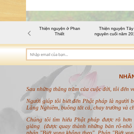
 thiện nguyện
Thiện nguyện ở Phan
Thiện nguyện Tây
-lâu-na
Thiết
nguyên cuối năm 20
NHÂN
Sau những thăng trầm của cuộc đời, tôi đến 
Người giúp tôi biết đến Phật pháp là người b
Lăng Nghiêm, buông tất cả, chay trường và ch
Chúng tôi tìm hiểu Phật pháp được rõ hơ
giảng (được quay thành những bản rô-nhô b
pháp "Biết vọng không theo".
Pháp "Biết vọn