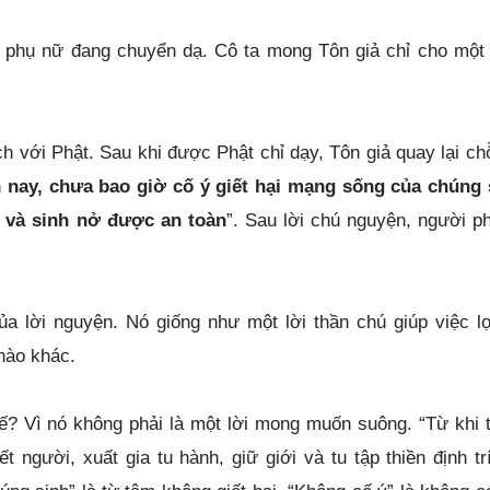
t phụ nữ đang chuyển dạ. Cô ta mong Tôn giả chỉ cho một
ch với Phật. Sau khi được Phật chỉ dạy, Tôn giả quay lại ch
 nay, chưa bao giờ cố ý giết hại mạng sống của chúng 
n và sinh nở được an toàn
”. Sau lời chú nguyện, người p
a lời nguyện. Nó giống như một lời thần chú giúp việc lợ
nào khác.
hế? Vì nó không phải là một lời mong muốn suông. “Từ khi 
t người, xuất gia tu hành, giữ giới và tu tập thiền định trí
ng sinh” là từ tâm không giết hại. “Không cố ý” là không c