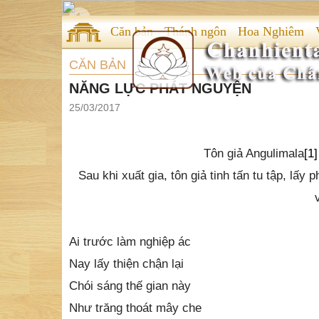
Căn bản
Thánh ngôn
Hoa Nghiêm
CĂN BẢN
NĂNG LỰC PHÁT NGUYỆN
25/03/2017
Tôn giả Angulimala
[1]
Sau khi xuất gia, tôn giả tinh tấn tu tập, lấy
Ai trước làm nghiệp ác
Nay lấy thiện chận lại
Chói sáng thế gian này
Như trăng thoát mây che