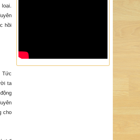
loại.
duyên
c hồi
ều.
. Tức
ời ta
 động
duyên
g cho
ó thể