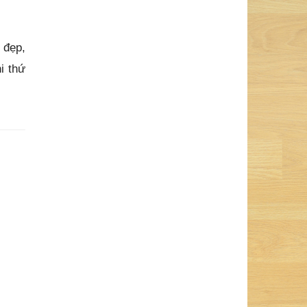
 đẹp,
i thứ