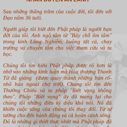
Sau những thăng trầm của cuộc đời, tôi đến với
Đạo năm 36 tuổi.
Người giúp tôi biết đến Phật pháp là người bạn
đời của tôi. Anh ngộ tâm từ "Bảy chỗ tìm tâm"
trong kinh Lăng Nghiêm, buông tất cả, chay
trường và chuyên tâm cho việc tham cứu và tu
học.
Chúng tôi tìm hiểu Phật pháp được rõ hơn là
nhờ vào những kinh luận mà Hòa thượng Thanh
Từ đã giảng (được quay thành những bản rô-
nhô bán ngoài chợ trời). Chúng tôi tìm đến
Thường Chiếu và tu pháp "Biết vọng không
theo".
Pháp "Biết vọng" ấy đã mang lại cho
chúng tôi những điều kỳ diệu khó nói. Nó đã
khiến cuộc sống của chúng tôi thay đổi. Từ tư
tưởng cho đến hành động và cả hoàn cảnh sống.
Đó là những gì thiết thực nhất mà Phật pháp đã