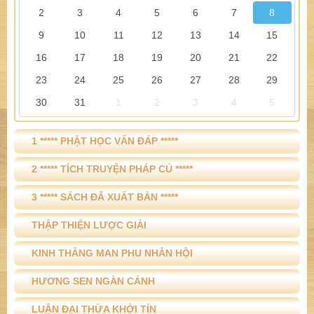
2
3
4
5
6
7
8
9
10
11
12
13
14
15
16
17
18
19
20
21
22
23
24
25
26
27
28
29
30
31
1
2
3
4
5
1 ***** PHẬT HỌC VẤN ĐÁP *****
2 ***** TÍCH TRUYỆN PHÁP CÚ *****
3 ***** SÁCH ĐÃ XUẤT BẢN *****
THẬP THIỆN LƯỢC GIẢI
KINH THẮNG MAN PHU NHÂN HỘI
HƯƠNG SEN NGÀN CÁNH
LUẬN ĐẠI THỪA KHỞI TÍN