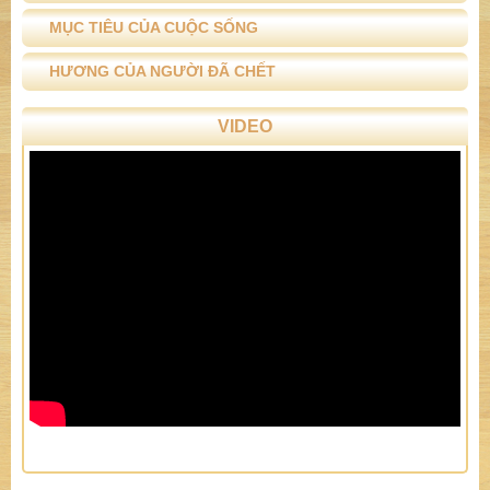
MỤC TIÊU CỦA CUỘC SỐNG
HƯƠNG CỦA NGƯỜI ĐÃ CHẾT
VIDEO