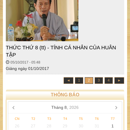
THỨC THỨ 8 (tt) - TÍNH CÁ NHÂN CỦA HUÂN
TẬP
05/10/2017 - 05:48
Giảng ngày 01/10/2017
◄
1
2
3
4
►
THÔNG BÁO
Tháng 8,
2026
CN
T2
T3
T4
T5
T6
T7
26
27
28
29
30
31
1