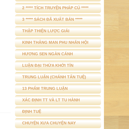
2 ***** TÍCH TRUYỆN PHÁP CÚ *****
3 ***** SÁCH ĐÃ XUẤT BẢN *****
THẬP THIỆN LƯỢC GIẢI
KINH THẮNG MAN PHU NHÂN HỘI
HƯƠNG SEN NGÀN CÁNH
LUẬN ĐẠI THỪA KHỞI TÍN
TRUNG LUẬN (CHÁNH TẤN TUỆ)
13 PHẨM TRUNG LUẬN
XÁC ĐỊNH TT VÀ LT TU HÀNH
ĐỊNH TUỆ
CHUYỆN XƯA CHUYỆN NAY