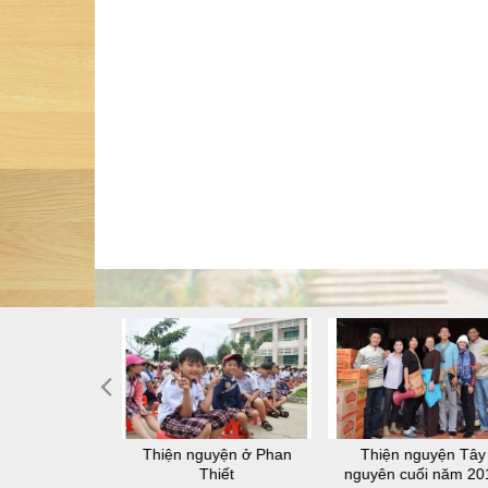
 thiện nguyện
Thiện nguyện ở Phan
Thiện nguyện Tây
-lâu-na
Thiết
nguyên cuối năm 20