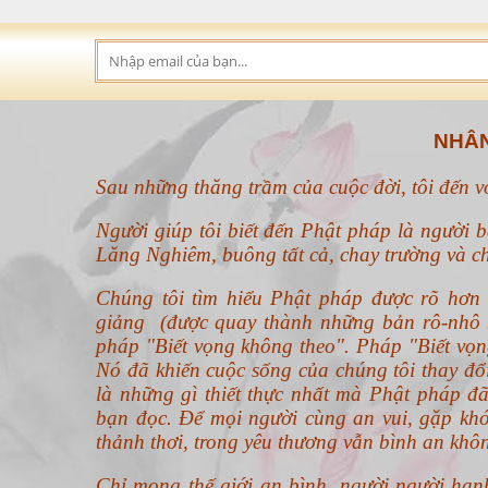
NHÂN
Sau những thăng trầm của cuộc đời, tôi đến 
Người giúp tôi biết đến Phật pháp là người b
Lăng Nghiêm, buông tất cả, chay trường và ch
Chúng tôi tìm hiểu Phật pháp được rõ hơ
giảng (được quay thành những bản rô-nhô b
pháp "Biết vọng không theo".
Pháp "Biết vọn
Nó đã khiến cuộc sống của chúng tôi thay đ
là những gì thiết thực nhất mà Phật pháp đã
bạn đọc. Để mọi người cùng an vui, gặp khó
thảnh thơi, trong yêu thương vẫn bình an khô
Chỉ mong thế giới an bình, người người hạn