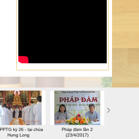
PPTG kỳ 26 - tại chùa
Pháp đàm lần 2
SHPPTG kỳ 28
Hưng Long
(23/4/2017)
Thuậ