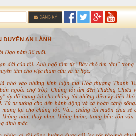
ĐĂNG KÝ
 DUYÊN AN LÀNH
với Đạo năm 36 tuổi.
ạn đời của tôi. Anh ngộ tâm từ "Bảy chỗ tìm tâm" trong 
uyên tâm cho việc tham cứu và tu học.
n là nhờ vào những kinh luận mà Hòa thượng Thanh T
án ngoài chợ trời). Chúng tôi tìm đến Thường Chiếu v
g" ấy đã mang lại cho chúng tôi những điều kỳ diệu khó 
ổi. Từ tư tưởng cho đến hành động và cả hoàn cảnh sống
 mang lại cho chúng tôi. Và... chúng tôi muốn chia sẻ 
 không nản, thấy nhọc không buồn, trong bận rộn vẫn 
ng dính mắc.
h phúc, ai rồi cũng hưởng được cái lạc rốt ráo mà chư 