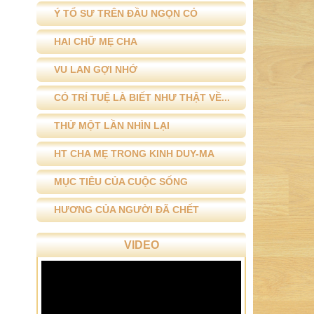
Ý TỔ SƯ TRÊN ĐẦU NGỌN CỎ
HAI CHỮ MẸ CHA
VU LAN GỢI NHỚ
CÓ TRÍ TUỆ LÀ BIẾT NHƯ THẬT VỀ...
THỬ MỘT LẦN NHÌN LẠI
HT CHA MẸ TRONG KINH DUY-MA
MỤC TIÊU CỦA CUỘC SỐNG
HƯƠNG CỦA NGƯỜI ĐÃ CHẾT
VIDEO