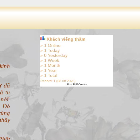
Khách viếng thăm
» 1 Online
» 1 Today
» 0 Yesterday
» 1 Week
kinh
» 1 Month
» 1 Year
» 1 Total
Record: 1 (08.08.2026)
ừ đã
Free PHP Counter
à tu
nói.
. Đó
cùng
thấy
Phật