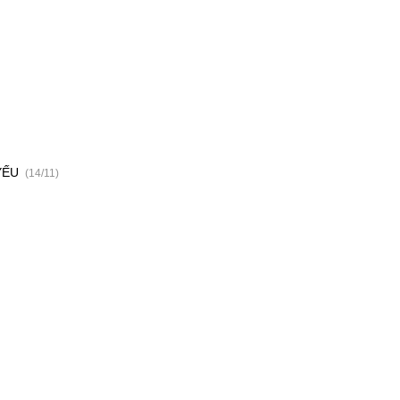
 YẾU
(14/11)