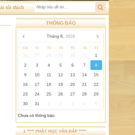
ài tôi thích
THÔNG BÁO
Tháng 8,
2026
CN
T2
T3
T4
T5
T6
T7
26
27
28
29
30
31
1
2
3
4
5
6
7
8
9
10
11
12
13
14
15
16
17
18
19
20
21
22
23
24
25
26
27
28
29
30
31
1
2
3
4
5
Chưa có thông báo
1 ***** PHẬT HỌC VẤN ĐÁP *****