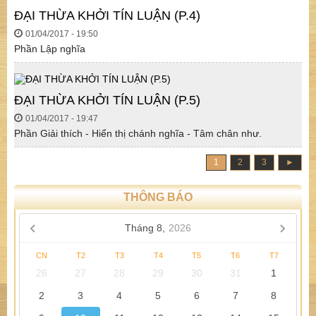
ĐẠI THỪA KHỞI TÍN LUẬN (P.4)
01/04/2017 - 19:50
Phần Lập nghĩa
ĐẠI THỪA KHỞI TÍN LUẬN (P.5)
01/04/2017 - 19:47
Phần Giải thích - Hiển thị chánh nghĩa - Tâm chân như.
1
2
3
►
THÔNG BÁO
Tháng 8,
2026
CN
T2
T3
T4
T5
T6
T7
26
27
28
29
30
31
1
2
3
4
5
6
7
8