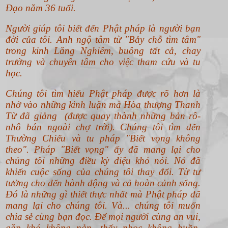
Đạo năm 36 tuổi.
Người giúp tôi biết đến Phật pháp là người bạn
đời của tôi. Anh ngộ tâm từ "Bảy chỗ tìm tâm"
trong kinh Lăng Nghiêm, buông tất cả, chay
trường và chuyên tâm cho việc tham cứu và tu
học.
Chúng tôi tìm hiểu Phật pháp được rõ hơn là
nhờ vào những kinh luận mà Hòa thượng Thanh
Từ đã giảng (được quay thành những bản rô-
nhô bán ngoài chợ trời). Chúng tôi tìm đến
Thường Chiếu và tu pháp "Biết vọng không
theo".
Pháp "Biết vọng" ấy đã mang lại cho
chúng tôi những điều kỳ diệu khó nói. Nó đã
khiến cuộc sống của chúng tôi thay đổi. Từ tư
tưởng cho đến hành động và cả hoàn cảnh sống.
Đó là những gì thiết thực nhất mà Phật pháp đã
mang lại cho chúng tôi. Và... chúng tôi muốn
chia sẻ cùng bạn đọc. Để mọi người cùng an vui,
gặp khó không nản, thấy nhọc không buồn,