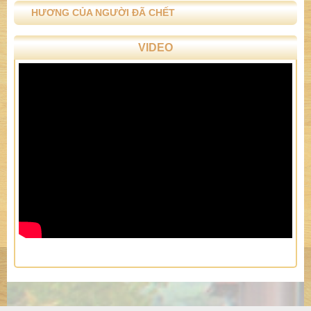
HƯƠNG CỦA NGƯỜI ĐÃ CHẾT
VIDEO