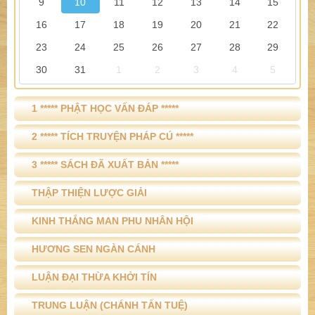
9
10
11
12
13
14
15
16
17
18
19
20
21
22
23
24
25
26
27
28
29
30
31
1
2
3
4
5
1 ***** PHẬT HỌC VẤN ĐÁP *****
2 ***** TÍCH TRUYỆN PHÁP CÚ *****
3 ***** SÁCH ĐÃ XUẤT BẢN *****
THẬP THIỆN LƯỢC GIẢI
KINH THẮNG MAN PHU NHÂN HỘI
HƯƠNG SEN NGÀN CÁNH
LUẬN ĐẠI THỪA KHỞI TÍN
TRUNG LUẬN (CHÁNH TẤN TUỆ)