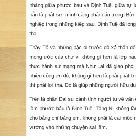
nhàng giữa phước báu và Định Tuệ, giữa tự l
hẳn là phật sự, mình càng phải cẩn trọng. Bở
nghiệp trong những kiếp sau. Định Tuệ đã lỏng t
tha.
Thầy Tổ và những bậc đi trước đã xả thân để 
mong ước của chư vị không gì hơn là lớp hậu 
thực hành sứ mạng mà Như Lai đã giao phó: 
nhiều công ơn đó, không gì hơn là phải phát tri
thì phải lợi tha. Đó là giúp những người hữu 
Trên là phần Đại sư cảnh tỉnh người tu về vấn
lầm phước báu là Định Tuệ. Tăng Ni không lầ
cho bằng chị bằng em, không phải là cái mốc 
vướng vào những chuyện sai lầm.