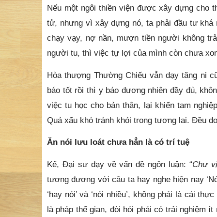
Nếu một ngôi thiền viện được xây dựng cho thậ
tử, nhưng vì xây dựng nó, ta phải đầu tư khá 
chạy vạy, nợ nần, mượn tiền người không trả 
người tu, thì việc tự lợi của mình còn chưa xon
Hòa thượng Thường Chiếu vẫn dạy tăng ni cũ
báo tốt rồi thì y báo đương nhiên đầy đủ, khô
việc tu học cho bản thân, lại khiến tam nghiệp
Quả xấu khó tránh khỏi trong tương lai. Đ
Ăn nói lưu loát chưa hẳn là có trí tuệ
Kế, Đại sư dạy về vấn đề ngôn luận: “
Chư vị
tương đương với câu ta hay nghe hiện nay ‘Nói
‘hay nói’ và ‘nói nhiều’, không phải là cái thự
là pháp thế gian, đòi hỏi phải có trải nghiệm í