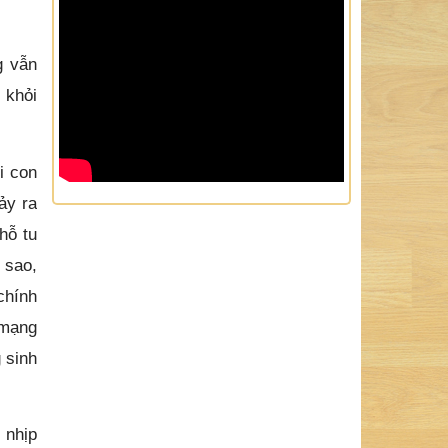
g vẫn
 khỏi
i con
ảy ra
hỗ tu
 sao,
chính
 mạng
 sinh
 nhịp