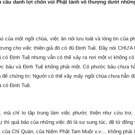
 cầu danh lợi chôn vùi Phật tánh vô thượng dưới nhữn
 của một ngôi chùa, việc ăn nói lưu loát và lòng tin của ph
u trưng cho việc thiền giả đó có đủ Định Tuệ. Đây nói CHƯA
vị có Định Tuệ nhưng vẫn có thể xảy ra nơi một vị không có
ước báu và Định Tuệ không phải một. Có phước báu chưa h
an để chứng tri: Người có thể xây mấy ngôi chùa chưa hẳn đã
là có Định Tuệ.
… mà chỉ lo tập trung làm việc phước thiện như cứu trợ,
ự thì quả báo của những việc đó là sự sung túc, đệ tử đông
uả của Chỉ Quán, của Niệm Phật Tam Muội v.v… không phải l