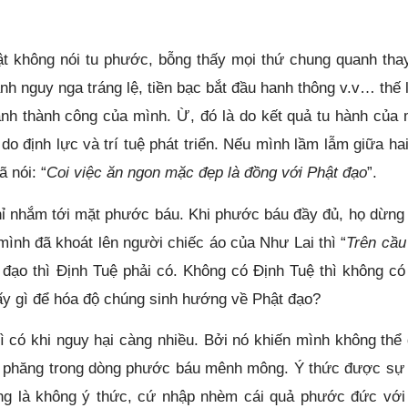
hật không nói tu phước, bỗng thấy mọi thứ chung quanh thay
nh nguy nga tráng lệ, tiền bạc bắt đầu hanh thông v.v… thế l
ành thành công của mình. Ừ, đó là do kết quả tu hành của 
 định lực và trí tuệ phát triển. Nếu mình lầm lẫm giữa hai
 nói: “
Coi việc ăn ngon mặc đẹp là đồng với Phật đạo
”.
chỉ nhắm tới mặt phước báu. Khi phước báu đầy đủ, họ dừng 
ình đã khoát lên người chiếc áo của Như Lai thì “
Trên cầu
 đạo thì Định Tuệ phải có. Không có Định Tuệ thì không có
lấy gì để hóa độ chúng sinh hướng về Phật đạo?
 có khi nguy hại càng nhiều. Bởi nó khiến mình không thể
n phăng trong dòng phước báu mênh mông. Ý thức được sự
ống là không ý thức, cứ nhập nhèm cái quả phước đức với