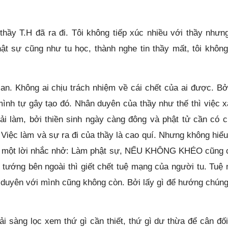
 thầy T.H đã ra đi. Tôi không tiếp xúc nhiều với thầy nhưn
ật sự cũng như tu học, thành nghe tin thầy mất, tôi không
an. Không ai chịu trách nhiệm về cái chết của ai được. Bở
mình tự gây tạo đó. Nhân duyên của thầy như thế thì việc x
ải làm, bởi thiền sinh ngày càng đông và phật tử cần có c
. Việc làm và sự ra đi của thầy là cao quí. Nhưng không hiểu
hư một lời nhắc nhở: Làm phật sự, NẾU KHÔNG KHÉO cũng 
 tướng bên ngoài thì giết chết tuệ mạng của người tu. Tuệ
 duyên với mình cũng không còn. Bởi lấy gì để hướng chúng
i sàng lọc xem thứ gì cần thiết, thứ gì dư thừa để cân đối