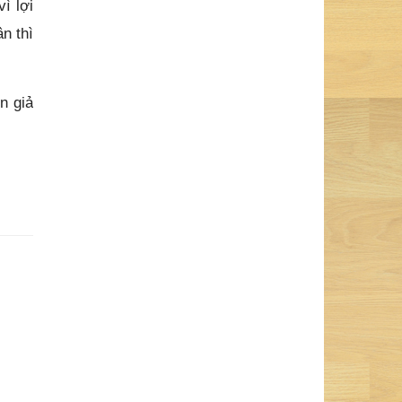
ì lợi
n thì
n giả