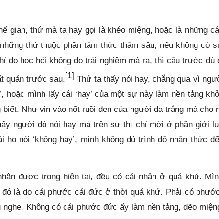
hế gian, thứ mà ta hay gọi là khéo miệng, hoặc là những cá
những thứ thuộc phần tâm thức thâm sâu, nếu không có sự
chỉ do học hỏi không do trải nghiệm mà ra, thì câu trước dù 
[1]
ất quán trước sau.
Thứ ta thấy nói hay, chẳng qua vì ngườ
’, hoặc mình lấy cái ‘hay’ của một sự này làm nền tảng khỏ
 biết. Như vin vào nốt ruồi đen của người da trắng mà cho 
hấy người đó nói hay mà trên sự thì chỉ mới ở phần giới lu
i họ nói ‘không hay’, mình không đủ trình độ nhận thức để
hận được trong hiện tại, đều có cái nhân ở quá khứ. Mìn
e, đó là do cái phước cái đức ở thời quá khứ. Phải có phướ
ịu nghe. Không có cái phước đức ấy làm nền tảng, dẽo miện