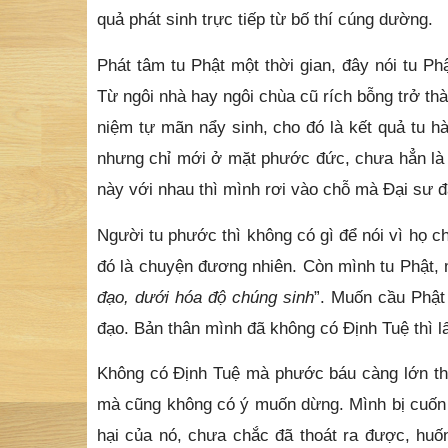
quả phát sinh trực tiếp từ bố thí cúng dường.
Phát tâm tu Phật một thời gian, đây nói tu P
Từ ngôi nhà hay ngôi chùa cũ rích bỗng trở thà
niệm tự mãn nẩy sinh, cho đó là kết quả tu h
nhưng chỉ mới ở mặt phước đức, chưa hẳn là do
này với nhau thì mình rơi vào chỗ mà Đại sư đã
Người tu phước thì không có gì để nói vì họ 
đó là chuyện đương nhiên. Còn mình tu Phật, m
đạo, dưới hóa độ chúng sinh
”. Muốn cầu Phật
đạo. Bản thân mình đã không có Định Tuệ thì 
Không có Định Tuệ mà phước báu càng lớn thì
mà cũng không có ý muốn dừng. Mình bị cuố
hại của nó, chưa chắc đã thoát ra được, hu