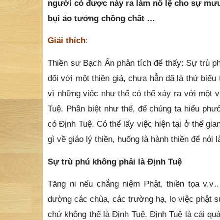
người có được này ra làm nô lệ cho sự mưu
bụi ảo tưởng chồng chất …
Giải thích
:
Thiền sư Bạch Ẩn phân tích để thấy: Sự trù phú
đối với một thiền giả, chưa hẳn đã là thứ biể
vì những việc như thế có thể xảy ra với một 
Tuệ. Phân biệt như thế, để chúng ta hiểu ph
có Định Tuệ. Có thể lấy việc hiện tại ở thế gi
gì về giáo lý thiền, huống là hành thiền để nói 
Sự trù phú không phải là Định Tuệ
Tăng ni nếu chẳng niệm Phật, thiền tọa v.v
dường các chùa, các trường hạ, lo việc phật s
chứ không thể là Định Tuệ. Định Tuệ là cái q