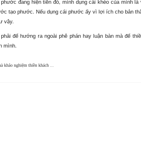
 phước đang hiện tiền đó, mình dụng cái khéo của mình là v
ước tạo phước. Nếu dụng cái phước ấy vì lợi ích cho bản thâ
g như vậy.
 phải để hướng ra ngoài phê phán hay luận bàn mà để thiề
h mình.
à khảo nghiệm thiền khách ...