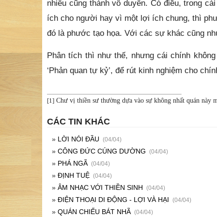
nhiêu cũng thành vô duyên. Có điều, trong cái
ích cho người hay vì một lợi ích chung, thì ph
đó là phước tạo họa. Với các sự khác cũn
Phân tích thì như thế, nhưng cái chính không
‘Phản quan tự kỷ’, để rút kinh nghiệm cho chín
[1]
Chư vị thiền sư thường dựa vào sự không nhất quán này m
CÁC TIN KHÁC
»
LỜI NÓI ĐẦU
(04/04)
»
CÔNG ĐỨC CÚNG DƯỜNG
(04/04)
»
PHÁ NGÃ
(04/04)
»
ĐỊNH TUỆ
(04/04)
»
ÂM NHẠC VỚI THIỀN SINH
(04/04)
»
ĐIỆN THOẠI DI ĐỘNG - LỢI VÀ HẠI
(04/04)
»
QUÁN CHIẾU BÁT NHÃ
(04/04)