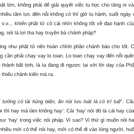
t lớn, không phải để giải quyết việc tu học cho tăng ni và
nhiều tâm lực đến nỗi không có thì giờ tu hành, suốt ngày c
v.v... khiến phật tử có cái nhìn không tốt về đạo hạnh củ
g, nói là lợi tha hay truyền bá chánh pháp?
ng như phật tử nên hoàn chỉnh phần chánh báo cho tốt. 
ng cần phải chạy vạy lo toan. Lo toan chạy vạy đến nỗi quê
 thành bất tịnh, là ta đang đi ngược lại với lời dạy của Phậ
ều do thiếu chánh kiến mà ra.
 tưởng có tài hùng biện, ăn nói lưu loát là có trí tuệ
”. Câ
 thì hay mà làm không hay’. Cái ‘hay’ nói đó là cái hay của
c sự ‘hay’ trong việc nói pháp. Vì sao? Vì thứ gì muốn nói h
t nhiều mới có thể nói hay, mới có thể đi vào lòng người, hu