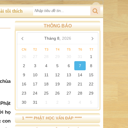
ài tôi thích
THÔNG BÁO
Tháng 8,
2026
CN
T2
T3
T4
T5
T6
T7
26
27
28
29
30
31
1
2
3
4
5
6
7
8
9
10
11
12
13
14
15
 chùa
16
17
18
19
20
21
22
23
24
25
26
27
28
29
30
31
1
2
3
4
5
 Phật
ới họ
1 ***** PHẬT HỌC VẤN ĐÁP *****
c con