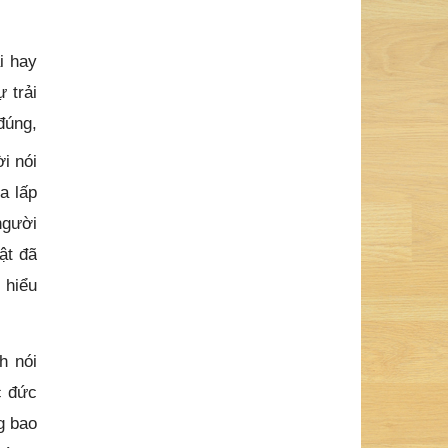
i hay
 trải
đúng,
i nói
a lấp
người
ật đã
 hiểu
h nói
c đức
g bao