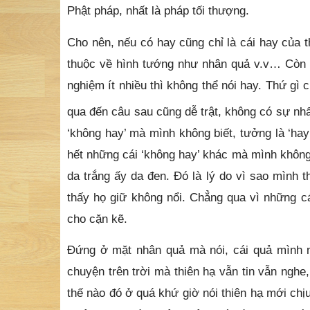
Phật pháp, nhất là pháp tối thượng.
Cho nên, nếu có hay cũng chỉ là cái hay của t
thuộc về hình tướng như nhân quả v.v… Còn 
nghiệm ít nhiều thì không thể nói hay. Thứ gì 
qua đến câu sau cũng dễ trật, không có sự nh
‘không hay’ mà mình không biết, tưởng là ‘hay
hết những cái ‘không hay’ khác mà mình không
da trắng ấy da đen. Đó là lý do vì sao mình t
thấy họ giữ không nổi. Chẳng qua vì những cá
cho cặn kẽ.
Đứng ở mặt nhân quả mà nói, cái quả mình n
chuyện trên trời mà thiên hạ vẫn tin vẫn ngh
thế nào đó ở quá khứ giờ nói thiên hạ mới ch