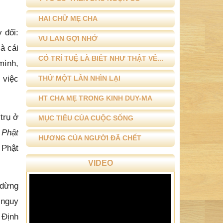
HAI CHỮ MẸ CHA
 đổi:
VU LAN GỢI NHỚ
à cái
CÓ TRÍ TUỆ LÀ BIẾT NHƯ THẬT VỀ...
mình,
 việc
THỬ MỘT LẦN NHÌN LẠI
HT CHA MẸ TRONG KINH DUY-MA
trụ ở
MỤC TIÊU CỦA CUỘC SỐNG
 Phật
HƯƠNG CỦA NGƯỜI ĐÃ CHẾT
 Phật
VIDEO
 dừng
 nguy
 Định