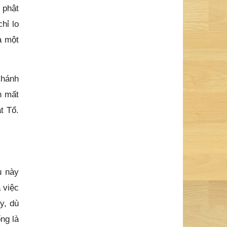
 phật
hỉ lo
a một
Chánh
n mất
t Tổ.
u này
 việc
ay, dù
ống là