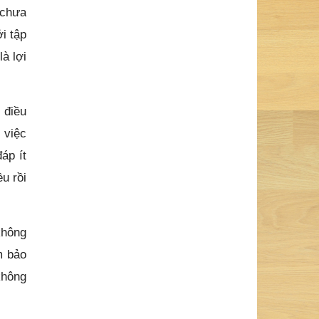
 chưa
i tập
là lợi
 điều
 việc
áp ít
ều rồi
không
m bảo
không