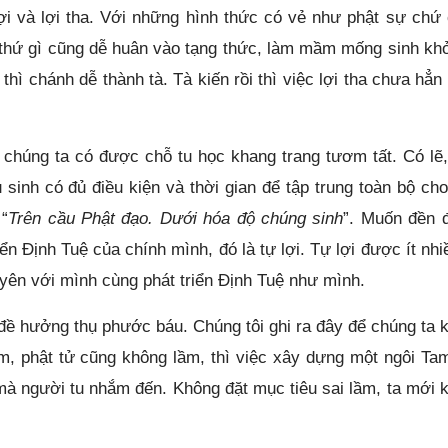
ợi và lợi tha. Với những hình thức có vẻ như phật sự chứ
i thứ gì cũng dễ huân vào tạng thức, làm mầm mống sinh khở
hì chánh dễ thành tà. Tà kiến rồi thì việc lợi tha chưa hẳn 
chúng ta có được chỗ tu học khang trang tươm tất. Có lẽ,
sinh có đủ điều kiện và thời gian để tập trung toàn bộ cho
“
Trên cầu Phật đạo. Dưới hóa độ chúng sinh
”. Muốn đền đ
ển Định Tuệ của chính mình, đó là tự lợi. Tự lợi được ít nhi
duyên với mình cùng phát triển Định Tuệ như mình.
 đề hưởng thụ phước báu. Chúng tôi ghi ra đây để chúng ta 
m, phật tử cũng không lầm, thì việc xây dựng một ngôi Ta
mà người tu nhắm đến. Không đặt mục tiêu sai lầm, ta mới 