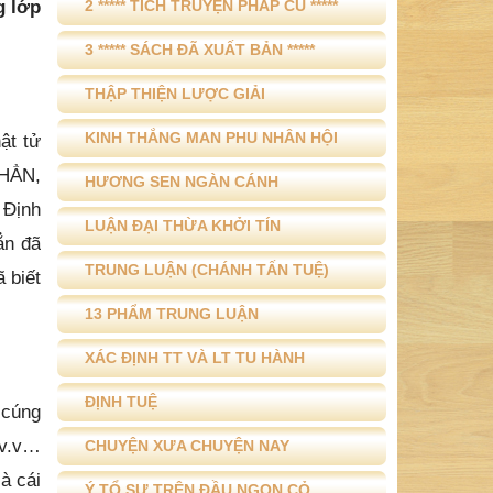
g lớp
2 ***** TÍCH TRUYỆN PHÁP CÚ *****
3 ***** SÁCH ĐÃ XUẤT BẢN *****
THẬP THIỆN LƯỢC GIẢI
KINH THẮNG MAN PHU NHÂN HỘI
ật tử
 HẲN,
HƯƠNG SEN NGÀN CÁNH
 Định
LUẬN ĐẠI THỪA KHỞI TÍN
ẳn đã
TRUNG LUẬN (CHÁNH TẤN TUỆ)
 biết
13 PHẨM TRUNG LUẬN
XÁC ĐỊNH TT VÀ LT TU HÀNH
ĐỊNH TUỆ
 cúng
 v.v…
CHUYỆN XƯA CHUYỆN NAY
à cái
Ý TỔ SƯ TRÊN ĐẦU NGỌN CỎ