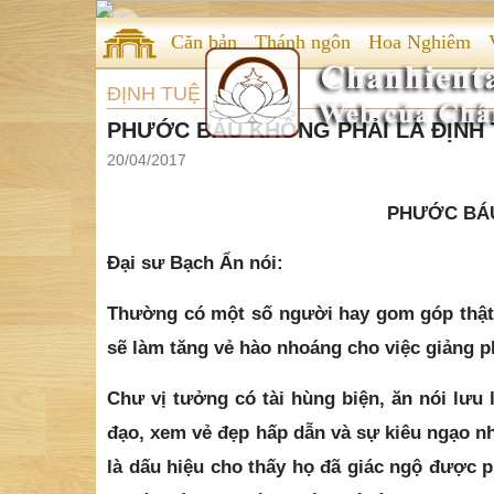
Căn bản
Thánh ngôn
Hoa Nghiêm
ĐỊNH TUỆ
PHƯỚC BÁU KHÔNG PHẢI LÀ ĐỊNH 
20/04/2017
PHƯỚC BÁU
Đại sư Bạch Ẩn nói:
Thường có một số người hay gom góp thật 
sẽ làm tăng vẻ hào nhoáng cho việc giảng p
Chư vị tưởng có tài hùng biện, ăn nói lưu l
đạo, xem vẻ đẹp hấp dẫn và sự kiêu ngạo nh
là dấu hiệu cho thấy họ đã giác ngộ được 