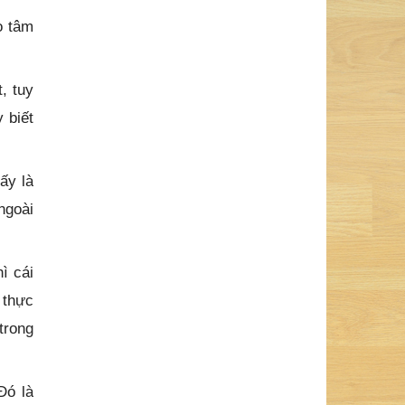
o tâm
, tuy
 biết
ấy là
ngoài
ì cái
 thực
trong
Đó là