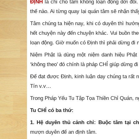
ĐỊNH
là chỉ cho tâm không loạn động dời đổi.
thế nào. Ai từng quay lại quán tâm sẽ nhận thấ
Tâm chúng ta hiện nay, khi có duyên thì hướng 
hết chuyện này đến chuyện khác. Vui buồn the
loạn động. Giờ muốn có Định thì phải dừng đi n
Niệm Phật là dùng một niệm danh hiệu Phật 
‘không theo’ đó chính là pháp CHỈ giúp dừng đi
Để đạt được Định, kinh luận dạy chúng ta rất 
Tín v.v…
Trong Pháp Yếu Tu Tập Tọa Thiền Chỉ Quán, ngà
Tu CHỈ có ba thứ:
1. Hệ duyên thủ cảnh chỉ: Buộc tâm tại ch
mượn duyên để an định tâm.