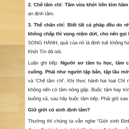
2. Chế tâm chỉ: Tâm vừa khởi liền kìm hãm 
an định tâm.
3. Thể chân chỉ: Biết tất cả pháp đều do 
không chấp thì vọng niệm dứt, cho nên gọi 
SONG HÀNH, quả của nó là định tuệ không hai,
Khởi Tín đã nói.
Luận ghi tiếp:
Người sơ tâm tu học, tâm c
cuồng. Phải như người tập bắn, tập lâu mớ
và ‘Chế tâm chỉ’. Khi thực hành hai loại Chỉ 
không nên có tâm nóng gấp. Buộc tâm hay kìm 
buông xả, sau hãy buộc tâm tiếp. Phải giữ sao 
Giữ giới có sinh định tâm?
Thường thì chúng ta vẫn nghe “Giới sinh Địn