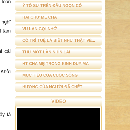
 loạn
Ý TỔ SƯ TRÊN ĐẦU NGỌN CỎ
HAI CHỮ MẸ CHA
 nghĩ
VU LAN GỢI NHỚ
t tâm
CÓ TRÍ TUỆ LÀ BIẾT NHƯ THẬT VỀ...
ì cái
THỬ MỘT LẦN NHÌN LẠI
HT CHA MẸ TRONG KINH DUY-MA
 Khởi
MỤC TIÊU CỦA CUỘC SỐNG
HƯƠNG CỦA NGƯỜI ĐÃ CHẾT
VIDEO
y là