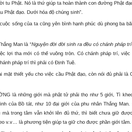
gười tu Phật. Nó là thứ giúp ta hoàn thành con đường Phật đạ
ầu Phật đạo. Dưới hóa độ chúng sinh”.
 cuộc sống của ta cũng yên bình hạnh phúc dù phong ba bã
Thắng Man là “
Nguyện đời đời sinh ra đều có chánh pháp trí
việc lợi tha mới có thể vuông tròn. Có chánh pháp trí, việc
ánh pháp trí thì phải có Định Tuệ.
i mặt thiết yếu cho việc cầu Phật đạo, còn nói đủ phải là G
ỚNG là những giới mà phật tử phải thọ như 5 giới, Tì khe
 khinh của Bồ tát, như 10 đại giới của phu nhân Thắng Man.
ủ mà trong tâm vẫn khởi lên đủ thứ, thì biết chưa giữ được
heo v.v… là phương tiện giúp ta giữ cho được phần giới tâm.