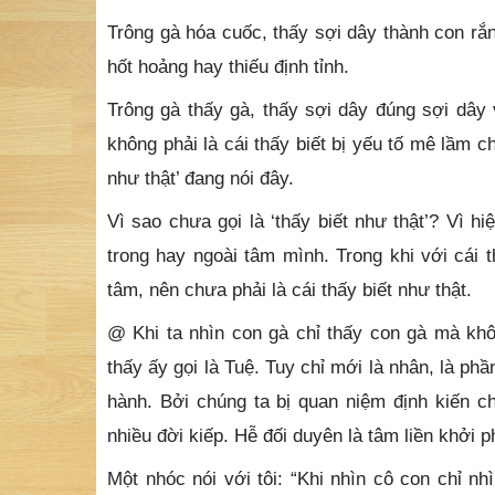
Trông gà hóa cuốc, thấy sợi dây thành con rắ
hốt hoảng hay thiếu định tỉnh.
Trông gà thấy gà, thấy sợi dây đúng sợi dây
không phải là cái thấy biết bị yếu tố mê lầm ch
như thật’ đang nói đây.
Vì sao chưa gọi là ‘thấy biết như thật’? Vì hi
trong hay ngoài tâm mình. Trong khi với cái t
tâm, nên chưa phải là cái thấy biết như thật.
@ Khi ta nhìn con gà chỉ thấy con gà mà khô
thấy ấy gọi là Tuệ. Tuy chỉ mới là nhân, là phầ
hành. Bởi chúng ta bị quan niệm định kiến ch
nhiều đời kiếp. Hễ đối duyên là tâm liền khởi p
Một nhóc nói với tôi: “Khi nhìn cô con chỉ n