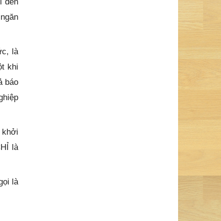
i đến
à ngăn
c, là
t khi
ả báo
ghiệp
 khởi
CHỈ là
ọi là