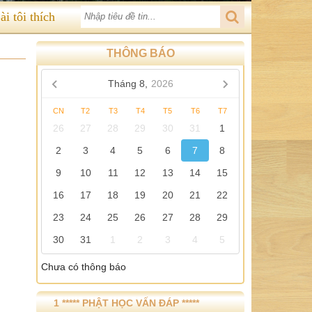
ài tôi thích
THÔNG BÁO
Tháng 8,
2026
CN
T2
T3
T4
T5
T6
T7
26
27
28
29
30
31
1
2
3
4
5
6
7
8
9
10
11
12
13
14
15
16
17
18
19
20
21
22
23
24
25
26
27
28
29
30
31
1
2
3
4
5
Chưa có thông báo
1 ***** PHẬT HỌC VẤN ĐÁP *****