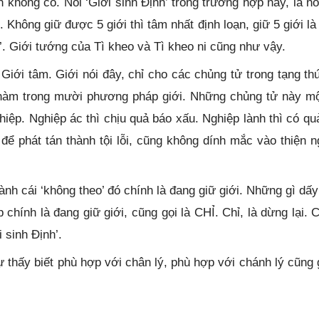
không có. Nói ‘Giới sinh Định’ trong trường hợp này, là nó
. Không giữ được 5 giới thì tâm nhất định loạn, giữ 5 giới l
h’. Giới tướng của Tì kheo và Tì kheo ni cũng như vậy.
 Giới tâm. Giới nói đây, chỉ cho các chủng tử trong tạng thứ
 phàm trong mười phương pháp giới. Những chủng tử này mộ
iệp. Nghiệp ác thì chịu quả báo xấu. Nghiệp lành thì có qu
 để phát tán thành tội lỗi, cũng không dính mắc vào thiện n
nh cái ‘không theo’ đó chính là đang giữ giới. Những gì dấy
p chính là đang giữ giới, cũng gọi là CHỈ. Chỉ, là dừng lại. 
iới sinh Định’.
ự thấy biết phù hợp với chân lý, phù hợp với chánh lý cũng g