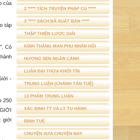
o của
2 ***** TÍCH TRUYỆN PHÁP CÚ *****
3 ***** SÁCH ĐÃ XUẤT BẢN *****
o táp
THẬP THIỆN LƯỢC GIẢI
KINH THẮNG MAN PHU NHÂN HỘI
”. Có
 hành
HƯƠNG SEN NGÀN CÁNH
LUẬN ĐẠI THỪA KHỞI TÍN
iới -
TRUNG LUẬN (CHÁNH TẤN TUỆ)
13 PHẨM TRUNG LUẬN
o 250
XÁC ĐỊNH TT VÀ LT TU HÀNH
 GIỚI
 giới
ĐỊNH TUỆ
CHUYỆN XƯA CHUYỆN NAY