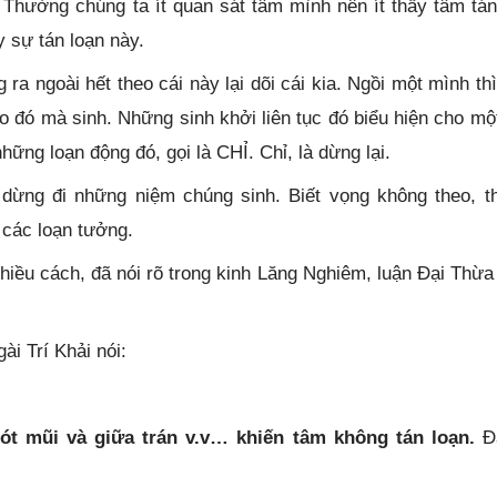
 Thường chúng ta ít quan sát tâm mình nên ít thấy tâm tán
y sự tán loạn này.
ra ngoài hết theo cái này lại dõi cái kia. Ngồi một mình thì
o đó mà sinh. Những sinh khởi liên tục đó biểu hiện cho mộ
hững loạn động đó, gọi là CHỈ. Chỉ, là dừng lại.
dừng đi những niệm chúng sinh. Biết vọng không theo, th
 các loạn tưởng.
nhiều cách, đã nói rõ trong kinh Lăng Nghiêm, luận Đại Thừa
i Trí Khải nói:
ót mũi và giữa trán v.v… khiến tâm không tán loạn.
Đâ