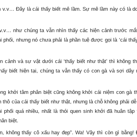
n v.v… Đây là cái thấy biết mê lầm. Sự mê lầm này có là d
 v.v… như chúng ta vẫn nhìn thấy các hiện cảnh trước mắt
i phối, nhưng nó chưa phải là phần tuệ được gọi là ‘cái thấy
ện cảnh và sự vật dưới cái ‘thấy biết như thật’ thì không th
hấy biết hiện tại, chúng ta vẫn thấy có con gà và sợi dây 
ng khởi tâm phân biệt cũng không khởi cái niệm con gà th
n thô của cái thấy biết như thật, nhưng là chỗ không phải dễ
i phối quá nhiều, nhất là thói quen sinh khởi đã huân tập 
hân biệt.
hìn, không thấy cô xấu hay đẹp”. Wa! Vậy thì còn gì bằng! 