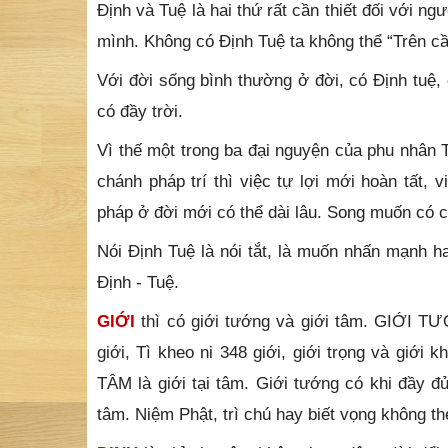
Định và Tuệ là hai thứ rất cần thiết đối với n
mình. Không có Định Tuệ ta không thể “Trên c
Với đời sống bình thường ở đời, có Định tuệ,
có đầy trời.
Vì thế một trong ba đại nguyện của phu nhân 
chánh pháp trí thì việc tự lợi mới hoàn tất, 
pháp ở đời mới có thể dài lâu. Song muốn có ch
Nói Định Tuệ là nói tắt, là muốn nhấn mạnh ha
Định - Tuệ.
GIỚI
thì có giới tướng và giới tâm. GIỚI TƯ
giới, Tì kheo ni 348 giới, giới trọng và giới
TÂM là giới tại tâm. Giới tướng có khi đầy đ
tâm. Niệm Phật, trì chú hay biết vọng không t