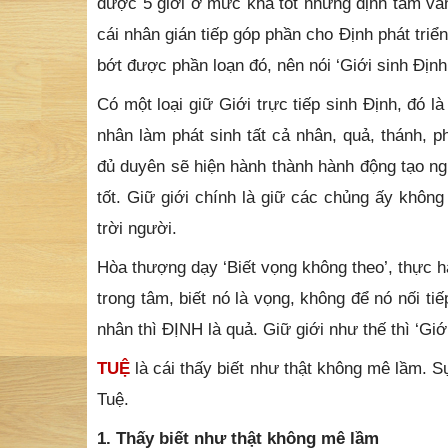
được 5 giới ở mức khá tốt nhưng định tâm vẫn 
cái nhân gián tiếp góp phần cho Định phát triển
bớt được phần loạn đó, nên nói ‘Giới sinh Địn
Có một loại giữ Giới trực tiếp sinh Định, đó là
nhân làm phát sinh tất cả nhân, quả, thánh,
đủ duyên sẽ hiện hành thành hành động tạo ngh
tốt. Giữ giới chính là giữ các chủng ấy không
trời người.
Hòa thượng dạy ‘Biết vọng không theo’, thực hà
trong tâm, biết nó là vọng, không để nó nối tiế
nhân thì ĐỊNH là quả. Giữ giới như thế thì ‘G
TUỆ
là cái thấy biết như thật không mê lầm. S
Tuệ.
1. Thấy biết như thật không mê lầm