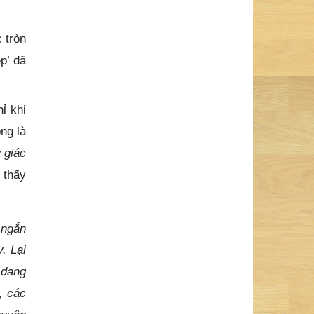
 tròn
p’ đã
ỉ khi
ng là
 giác
 thấy
 ngắn
. Lại
 đang
, các