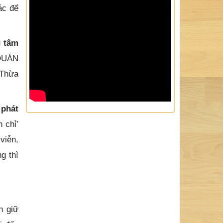
ác để
u tâm
 QUÁN
 Thừa
 phát
 chỉ’
viễn,
g thì
n giữ