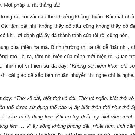
 Một pháp tu rất thẳng tắt!
 trọng ra, nói vài câu theo hướng không thuận. Đôi mắt nhóc
. Cái tâm bất nhị ‘không thấy cô xấu cũng không thấy cô đẹ
 khi, lời đánh giá ấy đã thành tánh của tôi rồi cũng nên.
ung của thiên hạ mà. Bình thường thì ta rất dễ ‘bất nhị’, ch
ớng’ mới lòi ra, tâm nhị biên của mình mới hiện rõ. Quan trọ
 như một vị thiền sư đã dạy: “
Không sợ niệm khởi, chỉ sợ
Khi cái giác đã sắc bén nhuần nhuyễn thì nghe chỉ là nghe,
 dạy: “
Thở vô dài, biết thở vô dài. Thở vô ngắn, biết thở vô
Thân thể được sử dụng thế nào vị ấy biết thân thể như thế ấy
iết việc mình đang làm. Khi co tay duỗi tay biết việc mình
đang làm … Vị ấy sống không phóng dật, nhiệt tâm, tinh cần