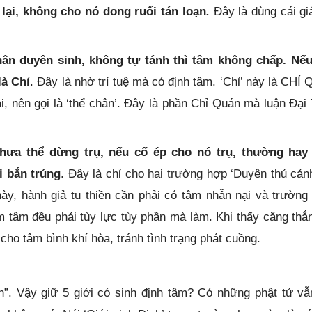
lại, không cho nó dong ruổi tán loạn
.
Đây là dùng cái gi
nhân duyên sinh, không tự tánh thì tâm không chấp. Nế
là Chỉ
. Đây là nhờ trí tuệ mà có định tâm. ‘Chỉ’ này là CHỈ
 nên gọi là ‘thể chân’. Đây là phần Chỉ Quán mà luận Đại
hưa thể dừng trụ, nếu cố ép cho nó trụ, thường hay
i bắn trúng
. Đây là chỉ cho hai trường hợp ‘Duyên thủ cảnh
này, hành giả tu thiền cần phải có tâm nhẫn nại và trường 
tâm đều phải tùy lực tùy phần mà làm. Khi thấy căng thẳn
cho tâm bình khí hòa, tránh tình trạng phát cuồng.
h”. Vậy giữ 5 giới có sinh định tâm? Có những phật tử vẫ