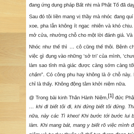
đang ứng dụng pháp Bất nhị mà Phật Tổ đã dạy.
Sau đó tôi liền mang vị thầy mà nhóc đang quí
xoe, pha lẫn không ít ngạc nhiên và khó chịu
mở cửa, nhường chỗ cho một lời đánh giá. Và có
Nhóc như thế thì … cô cũng thế thôi.
Bệnh ch
việc gì đụng vào những ‘sở tri’ của mình, ‘chư
làm sao tỉnh mà giác được càng sớm càng tốt,
chậm
”. Có công phu hay không là ở chỗ này. 
chỉ là thấy. Không động tâm khởi niệm nữa.
[1]
@ Trong bài kinh Thân Hành Niệm,
đức Phật
… khi đi biết tôi đi, khi đứng biết tôi đứng. 
nữa, này các Tì kheo! Khi bước tới bước lui b
làm. Khi mang bát, mang y biết rõ việc mình 