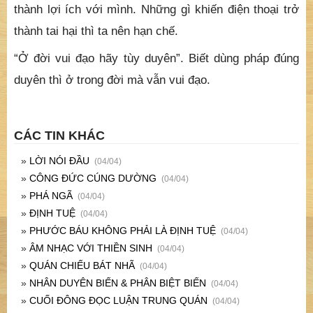
thành lợi ích với mình. Những gì khiến điện thoại trở
thành tai hại thì ta nên hạn chế.
“Ở đời vui đạo hãy tùy duyên”. Biết dùng pháp đúng
duyên thì ở trong đời mà vẫn vui đạo.
CÁC TIN KHÁC
»
LỜI NÓI ĐẦU
(04/04)
»
CÔNG ĐỨC CÚNG DƯỜNG
(04/04)
»
PHÁ NGÃ
(04/04)
»
ĐỊNH TUỆ
(04/04)
»
PHƯỚC BÁU KHÔNG PHẢI LÀ ĐỊNH TUỆ
(04/04)
»
ÂM NHẠC VỚI THIỀN SINH
(04/04)
»
QUÁN CHIẾU BÁT NHÃ
(04/04)
»
NHÂN DUYÊN BIẾN & PHÂN BIỆT BIẾN
(04/04)
»
CUỐI ĐÔNG ĐỌC LUẬN TRUNG QUÁN
(04/04)