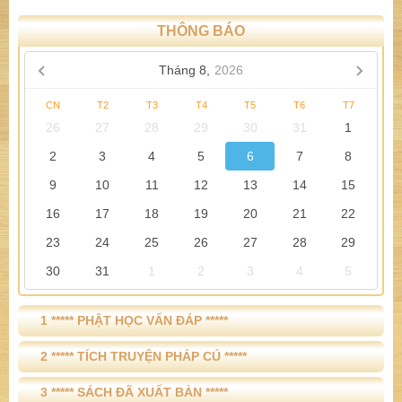
THÔNG BÁO
Tháng 8,
2026
CN
T2
T3
T4
T5
T6
T7
26
27
28
29
30
31
1
2
3
4
5
6
7
8
9
10
11
12
13
14
15
16
17
18
19
20
21
22
23
24
25
26
27
28
29
30
31
1
2
3
4
5
1 ***** PHẬT HỌC VẤN ĐÁP *****
2 ***** TÍCH TRUYỆN PHÁP CÚ *****
3 ***** SÁCH ĐÃ XUẤT BẢN *****