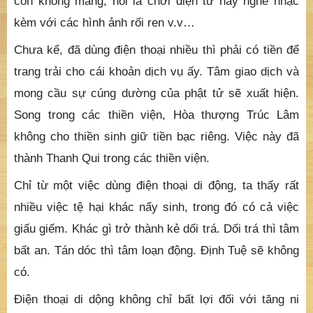
còn không màng, nói là chơi điện tử hay nghe nhạc
kèm với các hình ảnh rối ren v.v…
Chưa kể, đã dùng điện thoại nhiều thì phải có tiền để
trang trải cho cái khoản dịch vụ ấy. Tâm giao dịch và
mong cầu sự cúng dường của phật tử sẽ xuất hiện.
Song trong các thiền viện, Hòa thượng Trúc Lâm
không cho thiền sinh giữ tiền bạc riêng. Việc này đã
thành Thanh Qui trong các thiền viện.
Chỉ từ một việc dùng điện thoại di động, ta thấy rất
nhiều việc tệ hại khác nẩy sinh, trong đó có cả việc
giấu giếm. Khác gì trở thành kẻ dối trá. Dối trá thì tâm
bất an. Tán dóc thì tâm loạn động. Định Tuệ sẽ không
có.
Điện thoại di dộng không chỉ bất lợi đối với tăng ni