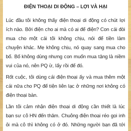
ĐIỆN THOẠI DI ĐỘNG – LỢI VÀ HẠI
Lúc đầu tôi không thấy điện thoại di động có chút lợi
ích nào. Bởi điện cho ai mà có ai để điện? Con cái đòi
mua cho một cái tôi không chịu, nói để tiền làm
chuyện khác. Mẹ không chịu, nó quay sang mua cho
bố. Bố không dùng nhưng con muốn mua tặng là niềm
vui của nó, nên PQ ừ, lấy rồi để đó.
Rốt cuộc, tôi dùng cái điện thoại ấy và mua thêm một
cái nữa cho PQ để tiện liên lạc ở những nơi không có
điện thoại bàn.
Lần tôi cảm nhận điện thoại di động cần thiết là lúc
bạn sư cô HN đến thăm. Chuông điện thoại réo gọi inh
ỏi mà cô thì không có ở đó. Những người bạn đã tới