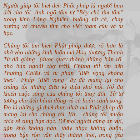
Người giúp tôi biết đến Phật pháp là người bạn
đời của tôi. Anh ngộ tâm từ "Bảy chỗ tìm tâm"
trong kinh Lăng Nghiêm, buông tất cả, chay
trường và chuyên tâm cho việc tham cứu và tu
học.
Chúng tôi tìm hiểu Phật pháp được rõ hơn là
nhờ vào những kinh luận mà Hòa thượng Thanh
Từ đã giảng (được quay thành những bản rô-
nhô bán ngoài chợ trời). Chúng tôi tìm đến
Thường Chiếu và tu pháp "Biết vọng không
theo".
Pháp "Biết vọng" ấy đã mang lại cho
chúng tôi những điều kỳ diệu khó nói. Nó đã
khiến cuộc sống của chúng tôi thay đổi. Từ tư
tưởng cho đến hành động và cả hoàn cảnh sống.
Đó là những gì thiết thực nhất mà Phật pháp đã
mang lại cho chúng tôi. Và... chúng tôi muốn
chia sẻ cùng bạn đọc. Để mọi người cùng an vui,
gặp khó không nản, thấy nhọc không buồn,
trong bận rộn vẫn thấy thảnh thơi, trong yêu