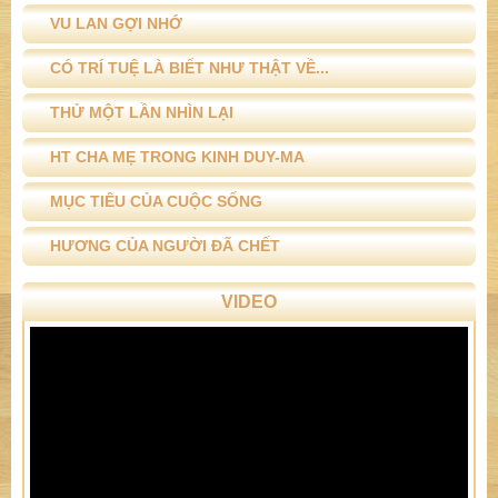
VU LAN GỢI NHỚ
CÓ TRÍ TUỆ LÀ BIẾT NHƯ THẬT VỀ...
THỬ MỘT LẦN NHÌN LẠI
HT CHA MẸ TRONG KINH DUY-MA
MỤC TIÊU CỦA CUỘC SỐNG
HƯƠNG CỦA NGƯỜI ĐÃ CHẾT
VIDEO