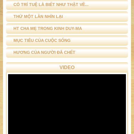
CÓ TRÍ TUỆ LÀ BIẾT NHƯ THẬT VỀ...
THỬ MỘT LẦN NHÌN LẠI
HT CHA MẸ TRONG KINH DUY-MA
MỤC TIÊU CỦA CUỘC SỐNG
HƯƠNG CỦA NGƯỜI ĐÃ CHẾT
VIDEO