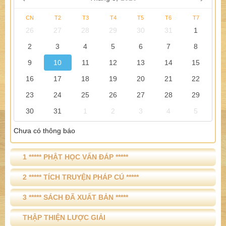
CN
T2
T3
T4
T5
T6
T7
26
27
28
29
30
31
1
2
3
4
5
6
7
8
9
10
11
12
13
14
15
16
17
18
19
20
21
22
23
24
25
26
27
28
29
30
31
1
2
3
4
5
Chưa có thông báo
1 ***** PHẬT HỌC VẤN ĐÁP *****
2 ***** TÍCH TRUYỆN PHÁP CÚ *****
3 ***** SÁCH ĐÃ XUẤT BẢN *****
THẬP THIỆN LƯỢC GIẢI