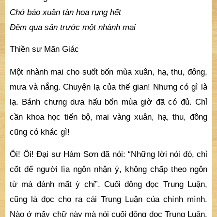
Chớ bảo xuân tàn hoa rụng hết
Đêm qua sân trước một nhành mai
Thiền sư Mãn Giác
Một nhành mai cho suốt bốn mùa xuân, hạ, thu, đông,
mưa và nắng. Chuyện lạ của thế gian! Nhưng có gì là
lạ. Bánh chưng dưa hấu bốn mùa giờ đã có đủ. Chỉ
cần khoa học tiến bộ, mai vàng xuân, hạ, thu, đông
cũng có khác gì!
Ối! Ối! Đại sư Hám Sơn đã nói: “Những lời nói đó, chỉ
cốt để người lìa ngôn nhận ý, không chấp theo ngôn
từ mà đánh mất ý chỉ”. Cuối đông đọc Trung Luận,
cũng là đọc cho ra cái Trung Luận của chính mình.
Nào ở mấy chữ này mà nói cuối đông đọc Trung Luận.