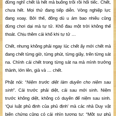
đừng nghĩ chết là hết mà buông trôi rồi hối tiếc. Chết,
chưa hết. Mọi thứ đang tiếp diễn. Vòng nghiệp lực
đang xoay. Bởi thế, đông dù u ám bao nhiêu cũng
đừng chơi dại mà tự tử. Khổ đau một trời không thể
thoát. Chịu thêm cái khổ khi tự tử …
Chết, nhưng không phải ngay lúc chết ấy mới chết mà
đang chết từng giờ, từng phút, từng giây, trên từng sát
na. Chính cái chết trong từng sát na mà mình trưởng
thành, lớn lên, già và … chết.
Phật nói: “
Niệm trước diệt làm duyên cho niệm sau
sinh
”. Cái trước phải diệt, cái sau mới sinh. Niệm
trước không diệt, không có duyên để niệm sau sinh.
‘Qui luật phủ định của phủ định’ mà các nhà Duy vật
biện chứng cũng có cái nhìn tương tự: “Một sự phủ