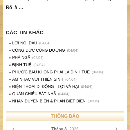
Rõ là …
CÁC TIN KHÁC
»
LỜI NÓI ĐẦU
(04/04)
»
CÔNG ĐỨC CÚNG DƯỜNG
(04/04)
»
PHÁ NGÃ
(04/04)
»
ĐỊNH TUỆ
(04/04)
»
PHƯỚC BÁU KHÔNG PHẢI LÀ ĐỊNH TUỆ
(04/04)
»
ÂM NHẠC VỚI THIỀN SINH
(04/04)
»
ĐIỆN THOẠI DI ĐỘNG - LỢI VÀ HẠI
(04/04)
»
QUÁN CHIẾU BÁT NHÃ
(04/04)
»
NHÂN DUYÊN BIẾN & PHÂN BIỆT BIẾN
(04/04)
THÔNG BÁO
Tháng 8,
2026