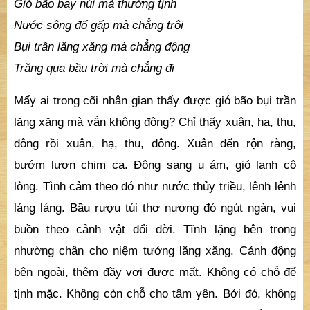
Gió bão bay núi mà thường tịnh
Nước sông đổ gấp mà chẳng trôi
Bụi trần lăng xăng mà chẳng động
Trăng qua bầu trời mà chẳng đi
Mấy ai trong cõi nhân gian thấy được gió bão bụi trần
lăng xăng mà vẫn không động? Chỉ thấy xuân, hạ, thu,
đông rồi xuân, hạ, thu, đông. Xuân đến rộn ràng,
bướm lượn chim ca. Đông sang u ám, gió lạnh cô
lòng. Tình cảm theo đó như nước thủy triều, lênh lênh
láng láng. Bầu rượu túi thơ nương đó ngút ngàn, vui
buồn theo cảnh vật đổi dời. Tĩnh lặng bên trong
nhường chân cho niệm tưởng lăng xăng. Cảnh động
bên ngoài, thêm đầy vơi được mất. Không có chỗ để
tịnh mặc. Không còn chỗ cho tâm yên. Bởi đó, không