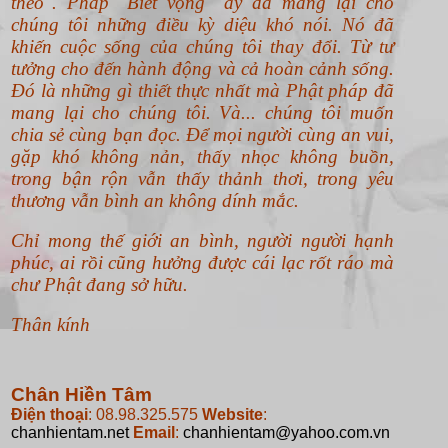
theo".
Pháp "Biết vọng" ấy đã mang lại cho
chúng tôi những điều kỳ diệu khó nói. Nó đã
khiến cuộc sống của chúng tôi thay đổi. Từ tư
tưởng cho đến hành động và cả hoàn cảnh sống.
Đó là những gì thiết thực nhất mà Phật pháp đã
mang lại cho chúng tôi. Và... chúng tôi muốn
chia sẻ cùng bạn đọc. Để mọi người cùng an vui,
gặp khó không nản, thấy nhọc không buồn,
trong bận rộn vẫn thấy thảnh thơi, trong yêu
thương vẫn bình an không dính mắc.
Chỉ mong thế giới an bình, người người hạnh
phúc, ai rồi cũng hưởng được cái lạc rốt ráo mà
chư Phật đang sở hữu.
Thân kính
Chân Hiền Tâm
Điện thoại
: 08.98.325.575
Website
:
chanhientam.net
Email
:
chanhientam@yahoo.com.vn