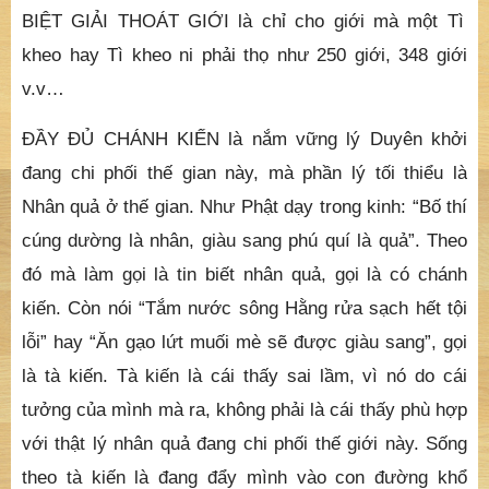
v.v…
ĐẦY ĐỦ CHÁNH KIẾN là nắm vững lý Duyên khởi
đang chi phối thế gian này, mà phần lý tối thiểu là
Nhân quả ở thế gian. Như Phật dạy trong kinh: “Bố thí
cúng dường là nhân, giàu sang phú quí là quả”. Theo
đó mà làm gọi là tin biết nhân quả, gọi là có chánh
kiến. Còn nói “Tắm nước sông Hằng rửa sạch hết tội
lỗi” hay “Ăn gạo lứt muối mè sẽ được giàu sang”, gọi
là tà kiến. Tà kiến là cái thấy sai lầm, vì nó do cái
tưởng của mình mà ra, không phải là cái thấy phù hợp
với thật lý nhân quả đang chi phối thế giới này. Sống
theo tà kiến là đang đẩy mình vào con đường khổ
nạn.
GIỚI ĐỊNH TUỆ VÔ LẬU cùng với TUỆ GIẢI THOÁT