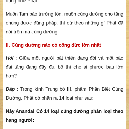
chúng được đúng pháp, thì cứ theo những gì Phật đã
nói trên mà cúng dường.
II. Cúng dường nào có công đức lớn nhất
Hỏi
: Giữa một người bất thiện đang đói và một bậc
đại tăng đang đầy đủ, bố thí cho ai phước báu lớn
hơn?
Đáp
: Trong kinh Trung bộ III, phẩm Phân Biệt Cúng
Dường, Phật có phân ra 14 loại như sau:
Này Ananda! Có 14 loại cúng dường phân loại theo
hạng người:
Bố thí cho các đức Như Lai.
Bố thí cho các vị Độc Giác Phật.
Bố thí cho các vị A La Hán.