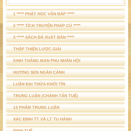
2 ***** TÍCH TRUYỆN PHÁP CÚ *****
3 ***** SÁCH ĐÃ XUẤT BẢN *****
THẬP THIỆN LƯỢC GIẢI
KINH THẮNG MAN PHU NHÂN HỘI
HƯƠNG SEN NGÀN CÁNH
LUẬN ĐẠI THỪA KHỞI TÍN
TRUNG LUẬN (CHÁNH TẤN TUỆ)
13 PHẨM TRUNG LUẬN
XÁC ĐỊNH TT VÀ LT TU HÀNH
ĐỊNH TUỆ
CHUYỆN XƯA CHUYỆN NAY