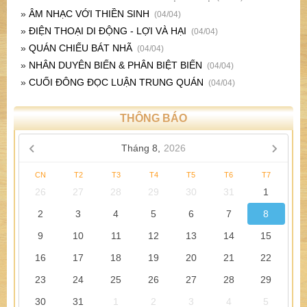
»
NHÂN DUYÊN BIẾN & PHÂN BIỆT BIẾN
(04/04)
»
CUỐI ĐÔNG ĐỌC LUẬN TRUNG QUÁN
(04/04)
THÔNG BÁO
Tháng 8,
2026
CN
T2
T3
T4
T5
T6
T7
26
27
28
29
30
31
1
2
3
4
5
6
7
8
9
10
11
12
13
14
15
16
17
18
19
20
21
22
23
24
25
26
27
28
29
30
31
1
2
3
4
5
1 ***** PHẬT HỌC VẤN ĐÁP *****