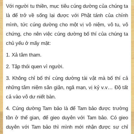
mình, tức cúng dường cho một vị vô niệm, vô tu, vô
chứng, cho nên việc cúng dường bố thí của chúng ta
chủ yếu ở mấy mặt:
1. Xả tâm tham.
2. Tập thói quen vì người.
3. Không chỉ bố thí cúng dường tài vật mà bố thí cả
những tâm niệm sân giận, ngã mạn, vị kỷ v.v… Độ tất
cả vào vô dư niết bàn.
4. Cúng dường Tam bảo là để Tam bảo được trường
tồn ở thế gian, để gieo duyên với Tam bảo. Có gieo
duyên với Tam bảo thì mình mới nhận được sự chỉ
dạy của Tam bảo, biết cái gì nên làm cái gì không nên
làm để tránh quả xấu trong hiện tại và tương lai, đạt
được niết bàn rốt ráo.