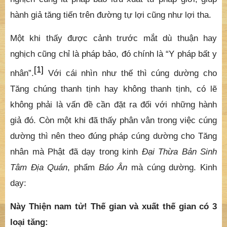
nghịch cũng chỉ là pháp bảo, đó chính là “Y pháp bất y
[1]
nhân”.
Với cái nhìn như thế thì cúng dường cho
Tăng chúng thanh tịnh hay không thanh tịnh, có lẽ
không phải là vấn đề cần đặt ra đối với những hành
giả đó. Còn một khi đã thấy phân vân trong việc cúng
dường thì nên theo đúng pháp cúng dường cho Tăng
nhân mà Phật đã dạy trong kinh
Đại Thừa Bản Sinh
Tâm Địa Quán
, phẩm
Báo Ân
mà cúng dường. Kinh
dạy:
Này Thiện nam tử! Thế gian và xuất thế gian có 3
loại tăng:
1. Bồ tát tăng: Như Văn Thù Sư Lợi, Di Lặc v.v…
Tuy nêu Văn Thù Sư Lợi v.v… nhưng là muốn nói đến