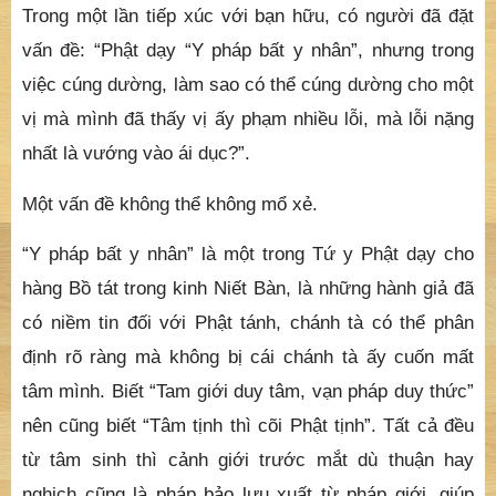
vị mà mình đã thấy vị ấy phạm nhiều lỗi, mà lỗi nặng
nhất là vướng vào ái dục?”.
Một vấn đề không thể không mổ xẻ.
“Y pháp bất y nhân” là một trong Tứ y Phật dạy cho
hàng Bồ tát trong kinh Niết Bàn, là những hành giả đã
có niềm tin đối với Phật tánh, chánh tà có thể phân
định rõ ràng mà không bị cái chánh tà ấy cuốn mất
tâm mình. Biết “Tam giới duy tâm, vạn pháp duy thức”
nên cũng biết “Tâm tịnh thì cõi Phật tịnh”. Tất cả đều
từ tâm sinh thì cảnh giới trước mắt dù thuận hay
nghịch cũng là pháp bảo lưu xuất từ pháp giới, giúp
hành giả tăng tiến trên đường tự lợi cũng như lợi tha.
Một khi thấy được cảnh trước mắt dù thuận hay