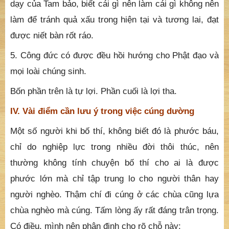
5. Công đức có được đều hồi hướng cho Phật đạo và
mọi loài chúng sinh.
Bốn phần trên là tự lợi. Phần cuối là lợi tha.
IV. Vài điểm cần lưu ý trong việc cúng dường
Một số người khi bố thí, không biết đó là phước báu,
chỉ do nghiệp lực trong nhiều đời thôi thúc, nên
thường không tính chuyện bố thí cho ai là được
phước lớn mà chỉ tập trung lo cho người thân hay
người nghèo. Thậm chí đi cúng ở các chùa cũng lựa
chùa nghèo mà cúng. Tấm lòng ấy rất đáng trân trọng.
Có điều, mình nên phân định cho rõ chỗ này:
- Nếu xem Tăng nhân đồng với người nghèo, tức thấy
chỗ nào thiếu thì chia sẻ không màng đến các việc