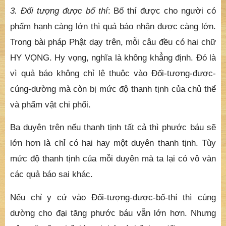
Trong bài pháp Phật dạy trên, mỗi câu đều có hai chữ
HY VỌNG. Hy vọng, nghĩa là không khẳng định. Đó là
vì quả báo không chỉ lệ thuộc vào Đối-tượng-được-
cúng-dường mà còn bị mức độ thanh tịnh của chủ thể
và phẩm vật chi phối.
Ba duyên trên nếu thanh tịnh tất cả thì phước báu sẽ
lớn hơn là chỉ có hai hay một duyên thanh tịnh. Tùy
mức độ thanh tịnh của mỗi duyên mà ta lại có vô vàn
các quả báo sai khác.
Nếu chỉ y cứ vào Đối-tượng-được-bố-thí thì cúng
dường cho đại tăng phước báu vẫn lớn hơn. Nhưng
trên mặt tổng thể thì mọi thứ có thể thay đổi.
Nếu không màng đến phước báu lớn nhỏ cho riêng