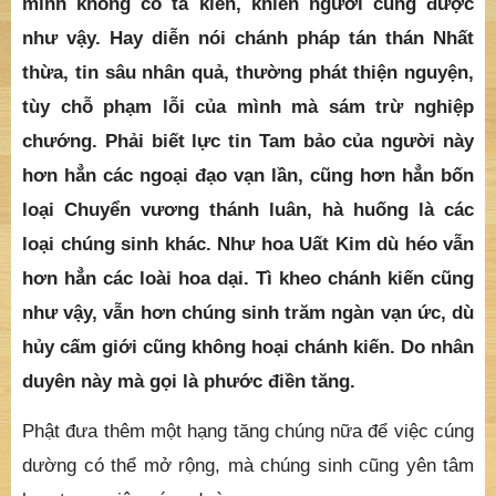
tùy chỗ phạm lỗi của mình mà sám trừ nghiệp
chướng. Phải biết lực tin Tam bảo của người này
hơn hẳn các ngoại đạo vạn lần, cũng hơn hẳn bốn
loại Chuyển vương thánh luân, hà huống là các
loại chúng sinh khác. Như hoa Uất Kim dù héo vẫn
hơn hẳn các loài hoa dại. Tì kheo chánh kiến cũng
như vậy, vẫn hơn chúng sinh trăm ngàn vạn ức, dù
hủy cấm giới cũng không hoại chánh kiến. Do nhân
duyên này mà gọi là phước điền tăng.
Phật đưa thêm một hạng tăng chúng nữa để việc cúng
dường có thể mở rộng, mà chúng sinh cũng yên tâm
hơn trong việc cúng dường.
Hàng Tăng Ni Phật nói đây, chánh kiến đã vững nhưng