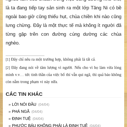
lưng chừng. Đây là một thực tế mà không ít người đã
từng gặp trên con đường cúng dường các chùa
nghèo.
[1]
Đây chỉ nêu ra một trường hợp, không phải là tất cả.
[2]
Đây đang nói về tâm lượng vì người. Nếu cho vì họ làm vừa lòng
mình v.v… tức tinh thần của việc bố thí vẫn qui ngã, thì quả báo không
còn nằm trong phạm vi này nữa.
CÁC TIN KHÁC
»
LỜI NÓI ĐẦU
(04/04)
»
PHÁ NGÃ
(04/04)
»
ĐỊNH TUỆ
(04/04)
»
PHƯỚC BÁU KHÔNG PHẢI LÀ ĐỊNH TUỆ
(04/04)
»
ÂM NHẠC VỚI THIỀN SINH
(04/04)
»
ĐIỆN THOẠI DI ĐỘNG - LỢI VÀ HẠI
(04/04)
»
QUÁN CHIẾU BÁT NHÃ
(04/04)