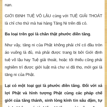
là chỉ cho thứ mà hai hàng Tăng Ni trên đã có.
Ba loại trên gọi là chân thật phước điền tăng
.
Như vậy, tăng ni của Phật không phải chỉ có đầu tròn
áo vuông là đủ, mà phải được trang bị bởi Giới định
tuệ vô lậu hay Tuệ giải thoát, hoặc tối thiểu cũng phải
nghiêm trì được giới luật mà chư vị đã thọ, mới gọi là
tăng ni của Phật.
Lại có một loại gọi là phước điền tăng. Đối với xá
lợi Phật và hình tượng Phật cùng các pháp chế
giới của tăng thánh, sinh lòng kính tin sâu đậm, tự
mình không có tà kiến, khiến người cũng được
như vậy. Hay diễn nói chánh pháp tán thán Nhất
thừa, tin sâu nhân quả, thường phát thiện nguyện,