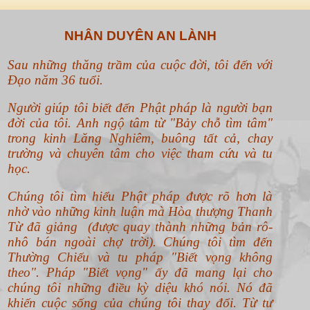
Sau những thăng trầm của cuộc đời, tôi đến với
Đạo năm 36 tuổi.
Người giúp tôi biết đến Phật pháp là người bạn
đời của tôi. Anh ngộ tâm từ "Bảy chỗ tìm tâm"
trong kinh Lăng Nghiêm, buông tất cả, chay
trường và chuyên tâm cho việc tham cứu và tu
học.
Chúng tôi tìm hiểu Phật pháp được rõ hơn là
nhờ vào những kinh luận mà Hòa thượng Thanh
Từ đã giảng (được quay thành những bản rô-
nhô bán ngoài chợ trời). Chúng tôi tìm đến
Thường Chiếu và tu pháp "Biết vọng không
theo".
Pháp "Biết vọng" ấy đã mang lại cho
chúng tôi những điều kỳ diệu khó nói. Nó đã
khiến cuộc sống của chúng tôi thay đổi. Từ tư
tưởng cho đến hành động và cả hoàn cảnh sống.
Đó là những gì thiết thực nhất mà Phật pháp đã
mang lại cho chúng tôi. Và... chúng tôi muốn
chia sẻ cùng bạn đọc. Để mọi người cùng an vui,