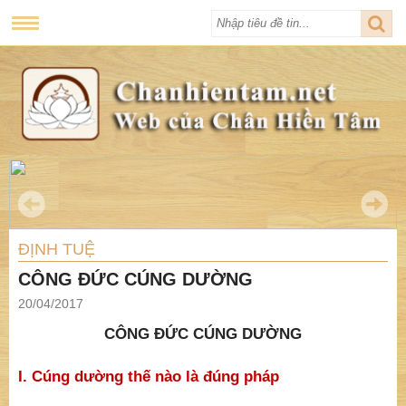
ĐỊNH TUỆ
CÔNG ĐỨC CÚNG DƯỜNG
20/04/2017
CÔNG ĐỨC CÚNG DƯỜNG
I. Cúng dường thế nào là đúng pháp
Trong một lần tiếp xúc với bạn hữu, có người đã đặt
vấn đề: “Phật dạy “Y pháp bất y nhân”, nhưng trong
việc cúng dường, làm sao có thể cúng dường cho một