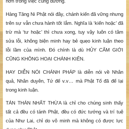
trên sự vẫn chưa hành tốt lắm. Nghĩa là ‘kiến hoặc’ đã
trừ mà ‘tư hoặc’ thì chưa xong, tuy vậy luôn có tâm
sửa lỗi, không biện minh hay bẻ quẹo kinh luận theo
lỗi lầm của mình. Đó chính là dù HỦY CẤM GIỚI
CŨNG KHÔNG HOẠI CHÁNH KIẾN.
HAY DIỄN NÓI CHÁNH PHÁP là diễn nói về Nhân
quả, Nhân duyên, Tứ đế v.v… mà Phật Tổ đã để lại
trong kinh luận.
TÁN THÁN NHẤT THỪA là chỉ cho chúng sinh thấy
tất cả đều có tánh Phật, đều có đức tướng và trí tuệ
của Như Lai, chỉ do vô minh mà không có được lực
dụng như Phật.
Muốn Tam bảo trường tồn, muốn cúng dường cho tăng