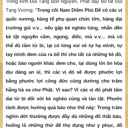
trưởng giả v.v... nếu gặp kẻ nghèo túng, nhẫn đến
kẻ tật nguyền câm, ngọng, điếc, mù v.v… mà có
thể đủ tâm từ bi, lại có lòng vui vẻ tự hạ mình, tự
tay mình đem của ra bố thí cho tất cả những kẻ đó,
hoặc bảo người khác đem cho, lại dùng lời ôn hòa
dịu dàng an ủi, thì các vị đó sẽ được phước lợi
bằng phước lợi công đức cúng dường cho trăm
hằng hà sa chư Phật. Vì sao? Vì các vị đó phát tâm
đại từ bi đối với kẻ nghèo cùng và tàn tật. Phước
lành được hưởng quả báo như thế này: Trong trăm
nghìn đời thường được đầy đủ những đồ thất bảo,
huống là những thứ để thọ dụng như y phục, đồ
uống ăn v.v...
”.
Như vậy, cúng dường cho chúng sinh tàn tật nghèo