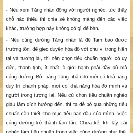
khác, trường hợp này không có gì để bàn.
- Nếu cúng dường Tăng nhân là để Tam bảo được
trường tồn, để gieo duyên hóa độ với chư vị trong hiện
tại và tương lai, thì nên chọn tiêu chuẩn người có uy
đức, thanh tịnh, ít nhất là giới hạnh phải đầy đủ mà
cúng dường. Bởi hàng Tăng nhân đó mới có khả năng
duy trì chánh pháp, mới có khả năng hóa độ mình và
người trong tương lai. Nếu cứ chọn tiêu chuẩn nghèo
giàu làm đích hướng đến, thì ta dễ bỏ qua những tiêu
chuẩn cần thiết cho mục tiêu ban đầu của mình. Việc
cúng dường trở thành lầm lẫn. Chưa kể, khi lấy cái
nghèo làm tiêu chuẩn trong việc cúng dường như thế,
là ta đang tiếp tay sản sinh ra một lớp Tăng Ni có bề
ngoài bao giờ cũng thiếu hụt, chùa chiền khi nào cũng