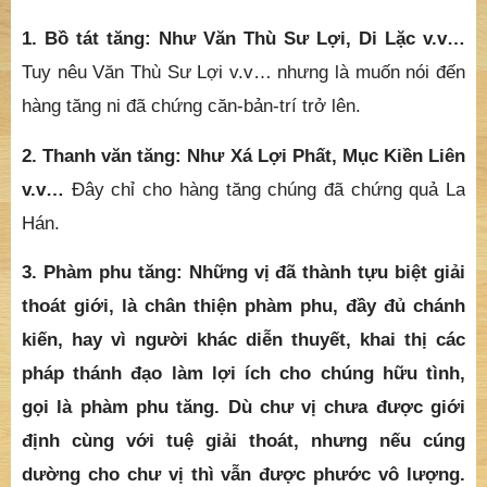
hàng tăng ni đã chứng căn-bản-trí trở lên.
2. Thanh văn tăng: Như Xá Lợi Phất, Mục Kiền Liên
v.v…
Đây chỉ cho hàng tăng chúng đã chứng quả La
Hán.
3. Phàm phu tăng: Những vị đã thành tựu biệt giải
thoát giới, là chân thiện phàm phu, đầy đủ chánh
kiến, hay vì người khác diễn thuyết, khai thị các
pháp thánh đạo làm lợi ích cho chúng hữu tình,
gọi là phàm phu tăng. Dù chư vị chưa được giới
định cùng với tuệ giải thoát, nhưng nếu cúng
dường cho chư vị thì vẫn được phước vô lượng.
BIỆT GIẢI THOÁT GIỚI là chỉ cho giới mà một Tì
kheo hay Tì kheo ni phải thọ như 250 giới, 348 giới