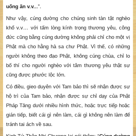
khổ v.v… với tấm lòng kính trọng thương yêu, công
đức cũng bằng cúng dường không phải chỉ cho một vị
Phật mà cho hằng hà sa chư Phật. Vì thế, có những
người không theo đạo Phật, không cúng chùa, chỉ lo
bố thí cho người nghèo với tâm thương yêu thật sự
cũng được phước lộc lớn.
Có điều, gieo duyên với Tam bảo thì sẽ nhận được sự
hộ trì của Tam bảo, nhận được sự chỉ dạy của Phật
Pháp Tăng dưới nhiều hình thức, hoặc trực tiếp hoặc
gián tiếp, biết cái gì nên làm, cái gì không nên làm để
tránh tai ách về sau.
Kinh Tứ Thập Nhị Chương lại nói thêm: “
Cúng dường
cho một ngàn ức tam thế chư Phật ăn, không bằng
cúng dường cho một vị vô niệm, vô tu, vô chứng