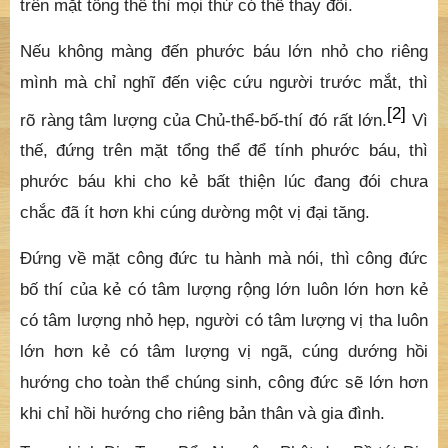
mình mà chỉ nghĩ đến việc cứu người trước mắt, thì
[2]
rõ ràng tâm lượng của Chủ-thể-bố-thí đó rất lớn.
Vì
thế, đứng trên mặt tổng thể để tính phước báu, thì
phước báu khi cho kẻ bất thiện lúc đang đói chưa
chắc đã ít hơn khi cúng dường một vị đại tăng.
Đứng về mặt công đức tu hành mà nói, thì công đức
bố thí của kẻ có tâm lượng rộng lớn luôn lớn hơn kẻ
có tâm lượng nhỏ hẹp, người có tâm lượng vị tha luôn
lớn hơn kẻ có tâm lượng vị ngã, cúng dướng hồi
hướng cho toàn thể chúng sinh, công đức sẽ lớn hơn
khi chỉ hồi hướng cho riêng bản thân và gia đình.
Trong kinh Địa Tạng Bổn Nguyện, Phật dạy Bồ tát Địa
Tạng Vương: “
Trong cõi Nam Diêm Phù Đề có các vị
quốc vương, hàng tể phụ quan chức lớn, hàng đại