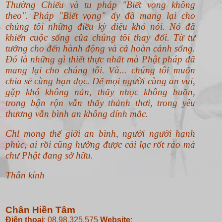
Thường Chiếu và tu pháp "Biết vọng không
theo".
Pháp "Biết vọng" ấy đã mang lại cho
chúng tôi những điều kỳ diệu khó nói. Nó đã
khiến cuộc sống của chúng tôi thay đổi. Từ tư
tưởng cho đến hành động và cả hoàn cảnh sống.
Đó là những gì thiết thực nhất mà Phật pháp đã
mang lại cho chúng tôi. Và... chúng tôi muốn
chia sẻ cùng bạn đọc. Để mọi người cùng an vui,
gặp khó không nản, thấy nhọc không buồn,
trong bận rộn vẫn thấy thảnh thơi, trong yêu
thương vẫn bình an không dính mắc.
Chỉ mong thế giới an bình, người người hạnh
phúc, ai rồi cũng hưởng được cái lạc rốt ráo mà
chư Phật đang sở hữu.
Thân kính
Chân Hiền Tâm
Điện thoại
: 08.98.325.575
Website
: