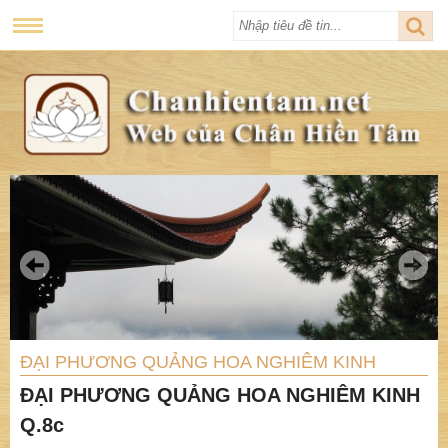
ĐẠI PHƯƠNG QUẢNG HOA NGHIÊM KINH
ĐẠI PHƯƠNG QUẢNG HOA NGHIÊM KINH
Q.8c