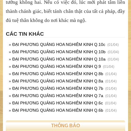
tướng không hai. Nếu có việc đó, lúc mới phát tâm liền
thành chánh giác, biết tánh chân thật của tất cả pháp, đầy
đủ tuệ thân không do nơi khác mà ngộ.
CÁC TIN KHÁC
»
ĐẠI PHƯƠNG QUẢNG HOA NGHIÊM KINH Q.10c
(01/04)
»
ĐẠI PHƯƠNG QUẢNG HOA NGHIÊM KINH Q.10b
(01/04)
»
ĐẠI PHƯƠNG QUẢNG HOA NGHIÊM KINH Q.10a
(01/04)
»
ĐẠI PHƯƠNG QUẢNG HOA NGHIÊM KINH Q.9
(01/04)
»
ĐẠI PHƯƠNG QUẢNG HOA NGHIÊM KINH Q.8b
(01/04)
»
ĐẠI PHƯƠNG QUẢNG HOA NGHIÊM KINH Q.8a
(01/04)
»
ĐẠI PHƯƠNG QUẢNG HOA NGHIÊM KINH Q.7b
(01/04)
»
ĐẠI PHƯƠNG QUẢNG HOA NGHIÊM KINH Q.7a
(01/04)
»
ĐẠI PHƯƠNG QUẢNG HOA NGHIÊM KINH Q.6c
(01/04)
»
ĐẠI PHƯƠNG QUẢNG HOA NGHIÊM KINH Q.6b
(01/04)
THÔNG BÁO