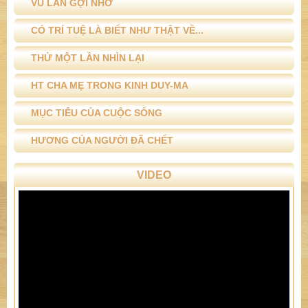
VU LAN GỢI NHỚ
CÓ TRÍ TUỆ LÀ BIẾT NHƯ THẬT VỀ...
THỬ MỘT LẦN NHÌN LẠI
HT CHA MẸ TRONG KINH DUY-MA
MỤC TIÊU CỦA CUỘC SỐNG
HƯƠNG CỦA NGƯỜI ĐÃ CHẾT
VIDEO