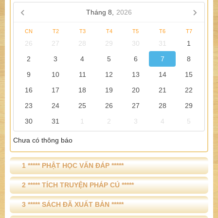
Tháng 8,
2026
CN
T2
T3
T4
T5
T6
T7
26
27
28
29
30
31
1
2
3
4
5
6
7
8
9
10
11
12
13
14
15
16
17
18
19
20
21
22
23
24
25
26
27
28
29
30
31
1
2
3
4
5
Chưa có thông báo
1 ***** PHẬT HỌC VẤN ĐÁP *****
2 ***** TÍCH TRUYỆN PHÁP CÚ *****
3 ***** SÁCH ĐÃ XUẤT BẢN *****