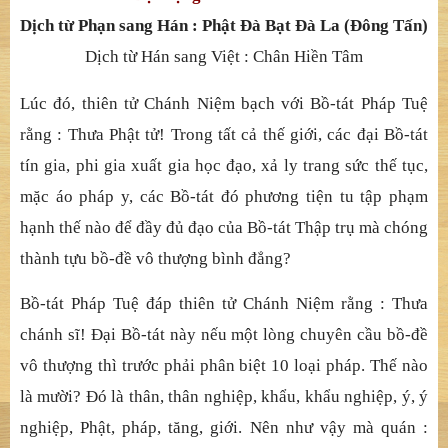
Dịch từ Phạn sang Hán :
Phật Đà Bạt Đà La (Đông Tấn)
Dịch từ Hán sang Việt : Chân Hiền Tâm
Lúc đó, thiên tử Chánh Niệm bạch với Bồ-tát Pháp Tuệ
rằng : Thưa Phật tử!
Trong tất cả thế giới, các đại Bồ-tát
tín gia, phi gia xuất gia học đạo, xả ly trang sức thế tục,
mặc áo pháp y, các Bồ-tát đó phương tiện tu tập phạm
hạnh thế nào để đầy đủ đạo của Bồ-tát Thập trụ mà chóng
thành tựu bồ-đề vô thượng bình đẳng?
Bồ-tát Pháp Tuệ đáp thiên tử Chánh Niệm rằng : Thưa
chánh sĩ! Đại Bồ-tát này nếu một lòng chuyên cầu bồ-đề
vô thượng thì trước phải phân biệt 10 loại pháp. Thế nào
là mười? Đó là thân, thân nghiệp, khẩu, khẩu nghiệp, ý, ý
nghiệp, Phật, pháp, tăng, giới. Nên như vậy mà quán :