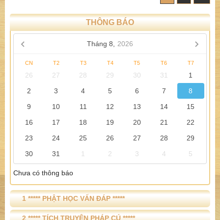
THÔNG BÁO
Tháng 8,
2026
CN
T2
T3
T4
T5
T6
T7
26
27
28
29
30
31
1
2
3
4
5
6
7
8
9
10
11
12
13
14
15
16
17
18
19
20
21
22
23
24
25
26
27
28
29
30
31
1
2
3
4
5
Chưa có thông báo
1 ***** PHẬT HỌC VẤN ĐÁP *****
2 ***** TÍCH TRUYỆN PHÁP CÚ *****