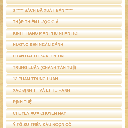
3 ***** SÁCH ĐÃ XUẤT BẢN *****
THẬP THIỆN LƯỢC GIẢI
KINH THẮNG MAN PHU NHÂN HỘI
HƯƠNG SEN NGÀN CÁNH
LUẬN ĐẠI THỪA KHỞI TÍN
TRUNG LUẬN (CHÁNH TẤN TUỆ)
13 PHẨM TRUNG LUẬN
XÁC ĐỊNH TT VÀ LT TU HÀNH
ĐỊNH TUỆ
CHUYỆN XƯA CHUYỆN NAY
Ý TỔ SƯ TRÊN ĐẦU NGỌN CỎ