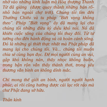
nhờ vào những kinh luận mà Hòa thượng Thanh
Từ đã giảng (được quay thành những bản rô-
nhô bán ngoài chợ trời). Chúng tôi tìm đến
Thường Chiếu và tu pháp "Biết vọng không
theo".
Pháp "Biết vọng" ấy đã mang lại cho
chúng tôi những điều kỳ diệu khó nói. Nó đã
khiến cuộc sống của chúng tôi thay đổi. Từ tư
tưởng cho đến hành động và cả hoàn cảnh sống.
Đó là những gì thiết thực nhất mà Phật pháp đã
mang lại cho chúng tôi. Và... chúng tôi muốn
chia sẻ cùng bạn đọc. Để mọi người cùng an vui,
gặp khó không nản, thấy nhọc không buồn,
trong bận rộn vẫn thấy thảnh thơi, trong yêu
thương vẫn bình an không dính mắc.
Chỉ mong thế giới an bình, người người hạnh
phúc, ai rồi cũng hưởng được cái lạc rốt ráo mà
chư Phật đang sở hữu.
Thân kính