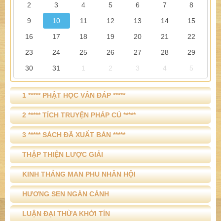
2
3
4
5
6
7
8
9
10
11
12
13
14
15
16
17
18
19
20
21
22
23
24
25
26
27
28
29
30
31
1
2
3
4
5
1 ***** PHẬT HỌC VẤN ĐÁP *****
2 ***** TÍCH TRUYỆN PHÁP CÚ *****
3 ***** SÁCH ĐÃ XUẤT BẢN *****
THẬP THIỆN LƯỢC GIẢI
KINH THẮNG MAN PHU NHÂN HỘI
HƯƠNG SEN NGÀN CÁNH
LUẬN ĐẠI THỪA KHỞI TÍN