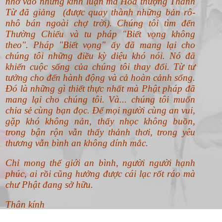
Từ đã giảng (được quay thành những bản rô-
nhô bán ngoài chợ trời). Chúng tôi tìm đến
Thường Chiếu và tu pháp "Biết vọng không
theo".
Pháp "Biết vọng" ấy đã mang lại cho
chúng tôi những điều kỳ diệu khó nói. Nó đã
khiến cuộc sống của chúng tôi thay đổi. Từ tư
tưởng cho đến hành động và cả hoàn cảnh sống.
Đó là những gì thiết thực nhất mà Phật pháp đã
mang lại cho chúng tôi. Và... chúng tôi muốn
chia sẻ cùng bạn đọc. Để mọi người cùng an vui,
gặp khó không nản, thấy nhọc không buồn,
trong bận rộn vẫn thấy thảnh thơi, trong yêu
thương vẫn bình an không dính mắc.
Chỉ mong thế giới an bình, người người hạnh
phúc, ai rồi cũng hưởng được cái lạc rốt ráo mà
chư Phật đang sở hữu.
Thân kính