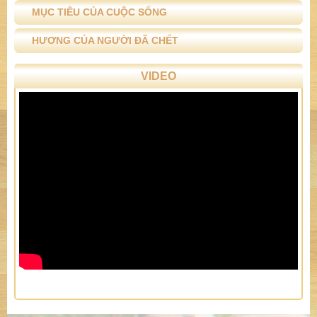
MỤC TIÊU CỦA CUỘC SỐNG
HƯƠNG CỦA NGƯỜI ĐÃ CHẾT
VIDEO