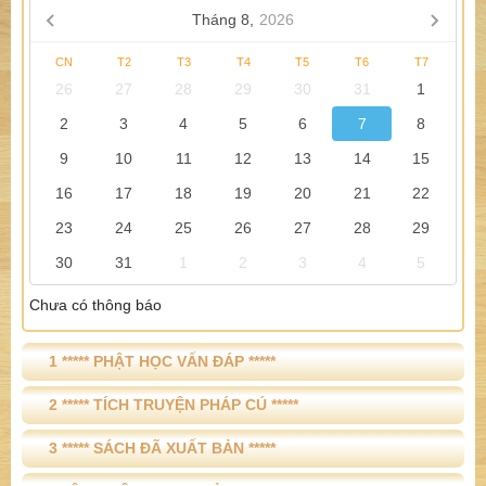
Tháng 8,
2026
CN
T2
T3
T4
T5
T6
T7
26
27
28
29
30
31
1
2
3
4
5
6
7
8
9
10
11
12
13
14
15
16
17
18
19
20
21
22
23
24
25
26
27
28
29
30
31
1
2
3
4
5
Chưa có thông báo
1 ***** PHẬT HỌC VẤN ĐÁP *****
2 ***** TÍCH TRUYỆN PHÁP CÚ *****
3 ***** SÁCH ĐÃ XUẤT BẢN *****