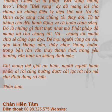
Thường Chiếu và tu pháp "Biết vọng không
theo".
Pháp "Biết vọng" ấy đã mang lại cho
chúng tôi những điều kỳ diệu khó nói. Nó đã
khiến cuộc sống của chúng tôi thay đổi. Từ tư
tưởng cho đến hành động và cả hoàn cảnh sống.
Đó là những gì thiết thực nhất mà Phật pháp đã
mang lại cho chúng tôi. Và... chúng tôi muốn
chia sẻ cùng bạn đọc. Để mọi người cùng an vui,
gặp khó không nản, thấy nhọc không buồn,
trong bận rộn vẫn thấy thảnh thơi, trong yêu
thương vẫn bình an không dính mắc.
Chỉ mong thế giới an bình, người người hạnh
phúc, ai rồi cũng hưởng được cái lạc rốt ráo mà
chư Phật đang sở hữu.
Thân kính
Chân Hiền Tâm
Điện thoại
: 08.98.325.575
Website
: