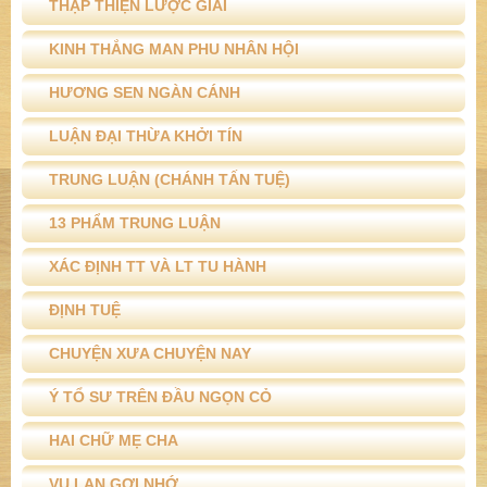
THẬP THIỆN LƯỢC GIẢI
KINH THẮNG MAN PHU NHÂN HỘI
HƯƠNG SEN NGÀN CÁNH
LUẬN ĐẠI THỪA KHỞI TÍN
TRUNG LUẬN (CHÁNH TẤN TUỆ)
13 PHẨM TRUNG LUẬN
XÁC ĐỊNH TT VÀ LT TU HÀNH
ĐỊNH TUỆ
CHUYỆN XƯA CHUYỆN NAY
Ý TỔ SƯ TRÊN ĐẦU NGỌN CỎ
HAI CHỮ MẸ CHA
VU LAN GỢI NHỚ