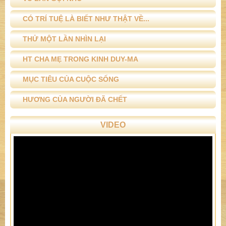
CÓ TRÍ TUỆ LÀ BIẾT NHƯ THẬT VỀ...
THỬ MỘT LẦN NHÌN LẠI
HT CHA MẸ TRONG KINH DUY-MA
MỤC TIÊU CỦA CUỘC SỐNG
HƯƠNG CỦA NGƯỜI ĐÃ CHẾT
VIDEO