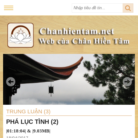
TRUNG LUẬN (3)
PHÁ LỤC TÌNH (2)
|01:18:04| & |9.03MB|